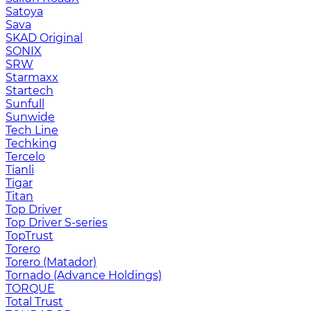
Satoya
Sava
SKAD Original
SONIX
SRW
Starmaxx
Startech
Sunfull
Sunwide
Tech Line
Techking
Tercelo
Tianli
Tigar
Titan
Top Driver
Top Driver S-series
TopTrust
Torero
Torero (Matador)
Tornado (Advance Holdings)
TORQUE
Total Trust