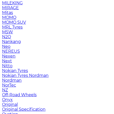
MILEKING
MIRAGE
Mitas
MOMO
MOMO SUV
MRL Tyres
MSW
N2O
Nankang
Neo
NEREUS
Nexen
Next
Nitto
Nokian Tyres
Nokian Tyres Nordman
Nordman
NorTec
NZ
Off-Road Wheels
Onyx
Original
Original Specification