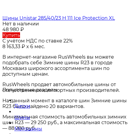
Шины Unistar 285/40/23 H 111 Ice Protection XL
Нет в наличии
48 980
₽
Купить
С учётом НДС по ставке 22%
8 163,33
₽
x 6 мес.
В интернет-магазине RusWheels вы можете
подобрать себе Зимние шины R23 в городе
Москва
из широкого ассортимента шин по
доступным ценам.
RusWheels продает автомобильные шины от
Популярные разделы
отечественных и импортных производителей.
На данный момент в каталоге шин
Зимние шины
Диски
R23
было найдено 20 вариантов.
Минимальная стоимость автомобильных зимних
Шины
шин R23 — 29 250 руб., а максимальная стоимость
— 88 280 руб..
Мотошины