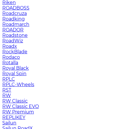
Riken
ROADBOSS
Roadcruza
Roadking
Roadmarch
ROADOR
Roadstone
RoadWiz
Roadx
RockBlade
Rodaco
Rotalla
Royal Black
Royal Spin
RPLC
RPLC-Wheels
RST
RW
RW Classic
RW Classic EVO
RW Premium
RЕPLIKEY
Sailun
Sailun RoadX