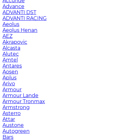
Accuride
Advance
ADVANTI DST
ADVANTI RACING
Aeolus
Aeolus Henan
AEZ
Akrapovic
Alcasta
Alutec
Amtel
Antares
Aosen
Aplus
Arivo
Armour
Armour Lande
Armour Tronmax
Armstrong
Asterro
Attar
Austone
Autogreen
Bars