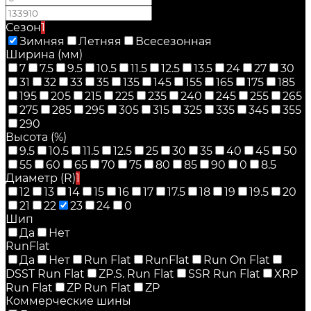
Сезон
1
Зимняя
Летняя
Всесезонная
Ширина (мм)
7
7.5
9.5
10.5
11.5
12.5
13.5
24
27
30
31
32
33
35
135
145
155
165
175
185
195
205
215
225
235
240
245
255
265
275
285
295
305
315
325
335
345
355
290
Высота (%)
9.5
10.5
11.5
12.5
25
30
35
40
45
50
55
60
65
70
75
80
85
90
0
8.5
Диаметр (R)
1
12
13
14
15
16
17
17.5
18
19
19.5
20
21
22
23
24
0
Шип
Да
Нет
RunFlat
Да
Нет
Run Flat
RunFlat
Run On Flat
DSST Run Flat
ZP.S. Run Flat
SSR Run Flat
XRP
Run Flat
ZP Run Flat
ZP
Коммерческие шины