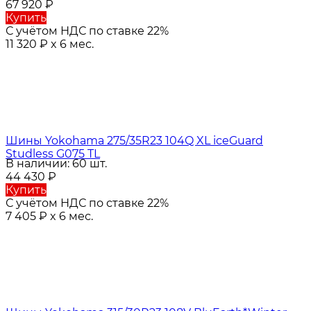
67 920
₽
Купить
С учётом НДС по ставке 22%
11 320
₽
x 6 мес.
Шины Yokohama 275/35R23 104Q XL iceGuard
Studless G075 TL
В наличии: 60 шт.
44 430
₽
Купить
С учётом НДС по ставке 22%
7 405
₽
x 6 мес.