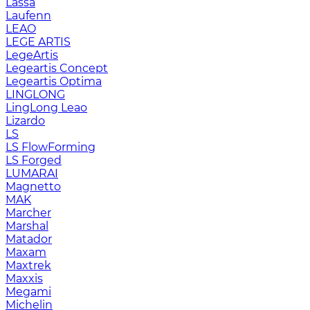
Lassa
Laufenn
LEAO
LEGE ARTIS
LegeArtis
Legeartis Concept
Legeartis Optima
LINGLONG
LingLong Leao
Lizardo
LS
LS FlowForming
LS Forged
LUMARAI
Magnetto
MAK
Marcher
Marshal
Matador
Maxam
Maxtrek
Maxxis
Megami
Michelin