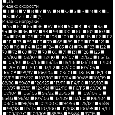
Да
Индекс скорости
T
H
V
R
Y
W
N
Q
S
P
M
K
L
C
Y ZR
Z
(Y)
Индекс нагрузки
75
82
84
86
87
88
90
91
92
93
94
95
96
97
98
99
100
101
102
103
104
105
106
107
108
109
110
115
116
112
111
73
85
113
79
68
89
119
117
121
120
118
114
126
124
83
81
74
123
122
70
72
69
77
78
80
71
131
128
125
104/102
109/107
112/110
110/107
121/120
115/112
104/101
120/116
118/115
119/116
121/118
111/108
120/117
117/114
113/112
102/100
107/105
110/108
99/97
106/104
103/101
118/116
115/113
121/119
123/120
103/102
116/114
90/88
101/99
88/86
89/87
126/123
113/111
114/110
105/103
100/97
83/81
124/121
122/119
116/113
99/96
107/104
106/103
94/92
95/93
_
109/104 C
85/83
96/93
107/103
112/109
113/110
108/104
108/106
98/96
102/100 C
94/93
125/122
91/89
99/98
117/115
103/100
112/108
100/98
114/111
109/107 C
109/105
88/85
86/84
97/95