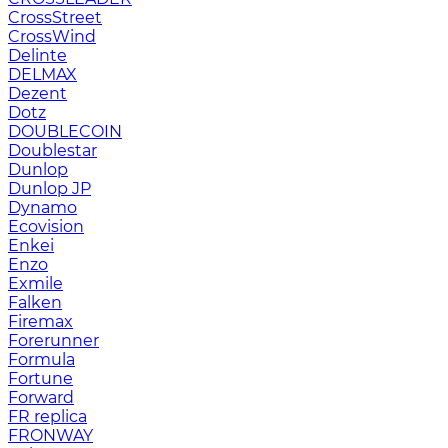
CrossStreet
CrossWind
Delinte
DELMAX
Dezent
Dotz
DOUBLECOIN
Doublestar
Dunlop
Dunlop JP
Dynamo
Ecovision
Enkei
Enzo
Exmile
Falken
Firemax
Forerunner
Formula
Fortune
Forward
FR replica
FRONWAY