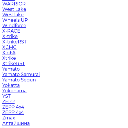
WARRIOR
West Lake
Westlake
Wheels UP
Windforce
X-RACE
X-trike
X-trikeRST
XCMG
XinFA
Xtrike
XtrikeRST
Yamato
Yamato Samurai
Yamato Segun
Yokatta
Yokohama
YST
ZEPP
ZEPP 4x4
ZEPP 4х4
Zmax
Алтайшина