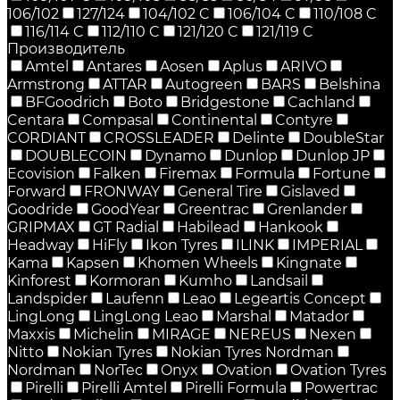
106/102
127/124
104/102 C
106/104 C
110/108 C
116/114 C
112/110 C
121/120 C
121/119 C
Производитель
Amtel
Antares
Aosen
Aplus
ARIVO
Armstrong
ATTAR
Autogreen
BARS
Belshina
BFGoodrich
Boto
Bridgestone
Cachland
Centara
Compasal
Continental
Contyre
CORDIANT
CROSSLEADER
Delinte
DoubleStar
DOUBLECOIN
Dynamo
Dunlop
Dunlop JP
Ecovision
Falken
Firemax
Formula
Fortune
Forward
FRONWAY
General Tire
Gislaved
Goodride
GoodYear
Greentrac
Grenlander
GRIPMAX
GT Radial
Habilead
Hankook
Headway
HiFly
Ikon Tyres
ILINK
IMPERIAL
Kama
Kapsen
Khomen Wheels
Kingnate
Kinforest
Kormoran
Kumho
Landsail
Landspider
Laufenn
Leao
Legeartis Concept
LingLong
LingLong Leao
Marshal
Matador
Maxxis
Michelin
MIRAGE
NEREUS
Nexen
Nitto
Nokian Tyres
Nokian Tyres Nordman
Nordman
NorTec
Onyx
Ovation
Ovation Tyres
Pirelli
Pirelli Amtel
Pirelli Formula
Powertrac