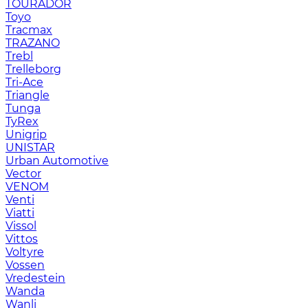
TOURADOR
Toyo
Tracmax
TRAZANO
Trebl
Trelleborg
Tri-Ace
Triangle
Tunga
TyRex
Unigrip
UNISTAR
Urban Automotive
Vector
VENOM
Venti
Viatti
Vissol
Vittos
Voltyre
Vossen
Vredestein
Wanda
Wanli