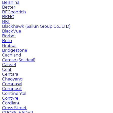
Belshina
Better
BFGoodrich
BKNG
BKT
Blackhawk (Sailun Group Co., LTD)
BlackVue
Borbet
Boto
Brabus
Bridgestone
Cachland
Camso (Solideal)
Carwel
Ceat
Centara
Chaoyang
Compasal
Composit
Continental
Contyre
Cordiant
Cross Street
CROSSLEADER