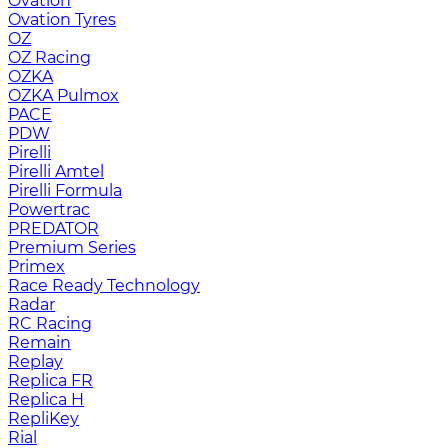
Ovation
Ovation Tyres
OZ
OZ Racing
OZKA
OZKA Pulmox
PACE
PDW
Pirelli
Pirelli Amtel
Pirelli Formula
Powertrac
PREDATOR
Premium Series
Primex
Race Ready Technology
Radar
RC Racing
Remain
Replay
Replica FR
Replica H
RepliKey
Rial