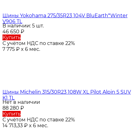
Шины Yokohama 275/35R23 104V BluEarth*Winter
V906 TL
В наличии: 5 шт.
46 650
₽
Купить
С учётом НДС по ставке 22%
7 775
₽
x 6 мес.
Шины Michelin 315/30R23 108W XL Pilot Alpin 5 SUV
K1 TL
Нет в наличии
88 280
₽
Купить
С учётом НДС по ставке 22%
14 713,33
₽
x 6 мес.