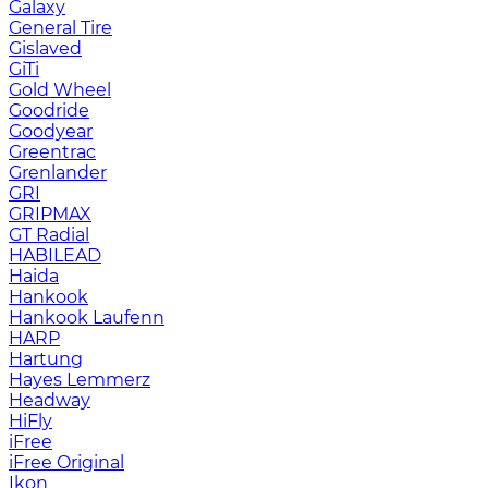
Galaxy
General Tire
Gislaved
GiTi
Gold Wheel
Goodride
Goodyear
Greentrac
Grenlander
GRI
GRIPMAX
GT Radial
HABILEAD
Haida
Hankook
Hankook Laufenn
HARP
Hartung
Hayes Lemmerz
Headway
HiFly
iFree
iFree Original
Ikon