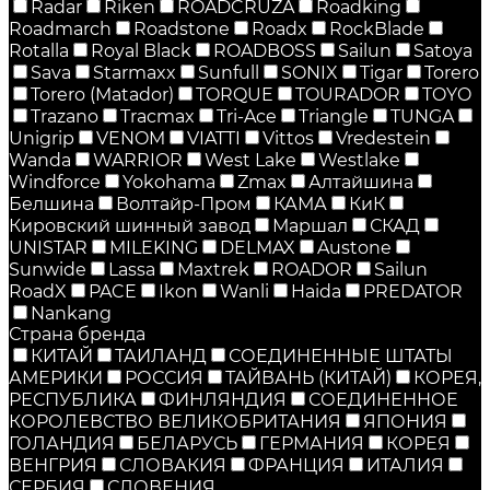
Radar
Riken
ROADCRUZA
Roadking
Roadmarch
Roadstone
Roadx
RockBlade
Rotalla
Royal Black
ROADBOSS
Sailun
Satoya
Sava
Starmaxx
Sunfull
SONIX
Tigar
Torero
Torero (Matador)
TORQUE
TOURADOR
TOYO
Trazano
Tracmax
Tri-Ace
Triangle
TUNGA
Unigrip
VENOM
VIATTI
Vittos
Vredestein
Wanda
WARRIOR
West Lake
Westlake
Windforce
Yokohama
Zmax
Алтайшина
Белшина
Волтайр-Пром
КАМА
КиК
Кировский шинный завод
Маршал
СКАД
UNISTAR
MILEKING
DELMAX
Austone
Sunwide
Lassa
Maxtrek
ROADOR
Sailun
RoadX
PACE
Ikon
Wanli
Haida
PREDATOR
Nankang
Страна бренда
КИТАЙ
ТАИЛАНД
СОЕДИНЕННЫЕ ШТАТЫ
АМЕРИКИ
РОССИЯ
ТАЙВАНЬ (КИТАЙ)
КОРЕЯ,
РЕСПУБЛИКА
ФИНЛЯНДИЯ
СОЕДИНЕННОЕ
КОРОЛЕВСТВО ВЕЛИКОБРИТАНИЯ
ЯПОНИЯ
ГОЛАНДИЯ
БЕЛАРУСЬ
ГЕРМАНИЯ
КОРЕЯ
ВЕНГРИЯ
СЛОВАКИЯ
ФРАНЦИЯ
ИТАЛИЯ
СЕРБИЯ
СЛОВЕНИЯ