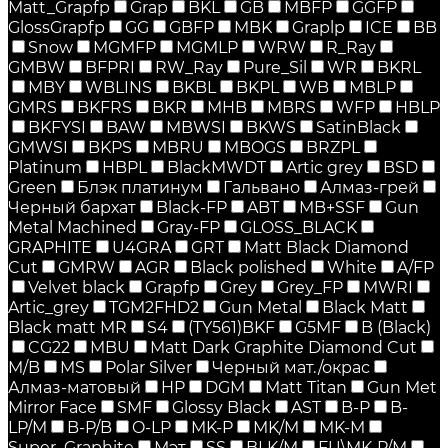
Matt_Grapfp
Grap
BKL
GB
MBFP
GGFP
GlossGrapfp
GG
GBFP
MBK
Graplp
ICE
BB
Snow
MGMFP
MGMLP
WRW
R_Ray
GMBW
BFPRI
RW_Ray
Pure_Sil
WR
BKRL
MBY
WBLINS
BKBL
BKPL
WB
MBLP
GMRS
BKFRS
BKR
MHB
MBRS
WFP
HBLP
BKFYSI
BAW
MBWSI
BKWS
SatinBlack
GMWSI
BKPS
MBRU
MBOGS
BRZPL
Platinum
HBPL
BlackMWDT
Artic grey
BSD
Green
Блэк платинум
Гальвано
Алмаз-грей
Черный бархат
Black-FP
ABT
MB+SSF
Gun
Metal Machined
Gray-FP
GLOSS_BLACK
GRAPHITE
U4GRA
GRT
Matt Black Diamond
Cut
GMRW
AGR
Black polished
White
A/FP
Velvet black
Grapfp
Grey
Grey_FP
MWRI
Artic_grey
TGM2FHD2
Gun Metal
Black Matt
Black matt MR
S4
(TY561)BKF
G5MF
B (Black)
CG22
MBU
Matt Dark Graphite Diamond Cut
M/B
MS
Polar Silver
Черный мат./окрас
Алмаз-матовый
HP
DGM
Matt Titan
Gun Met
Mirror Face
SMF
Glossy Black
AST
B-P
B-
LP/M
B-P/B
O-LP
MK-P
MK/M
MK-M
Super_Graphite
Мэт
SS
BLK/M
FU\MK-P/M