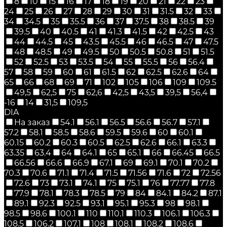
8
10
15
16
17
18
19
20
21
22
23
24
25
26
27
28
29
30
31
31.5
32
33
34
34.5
35
35.5
36
37
37.5
38
38.5
39
39.5
40
40.5
41
41.3
41.5
42
42.5
43
44
44.5
45
43.5
45.5
46
46.5
47
47.5
48
48.5
49
49.5
50
50.5
50.8
51
51.5
52
52.5
53
53.5
54
55
55.5
56
56.4
57
58
59
60
61
61.5
62
62.5
62.6
64
65
66
68
69
71
102
105
106
109
109.5
49,5
62,5
75
62,6
42,5
43,5
39,5
56,4
-16
14
31,5
109,5
DIA
На заказ
54.1
56.1
56.5
56.6
56.7
57.1
57.2
58.1
58.5
58.6
59.5
59.6
60
60.1
60.15
60.2
60.3
60.5
62.5
62.6
66.1
63.3
63.35
63.4
64
64.1
65
65.1
66
66.45
66.5
66.56
66.6
66.9
67.1
69
69.1
70.1
70.2
70.3
70.6
71.1
71.4
71.5
71.56
71.6
72
72.56
72.6
73
73.1
74.1
75
75.1
76
77.77
77.8
77.9
78.1
78.3
78.5
79
84
84.1
84.2
87.1
89.1
92.3
92.5
93.1
95.1
95.3
98
98.1
98.5
98.6
100.1
110
110.1
110.3
106.1
106.3
108.5
106.2
107.1
108
108.1
108.2
108.6