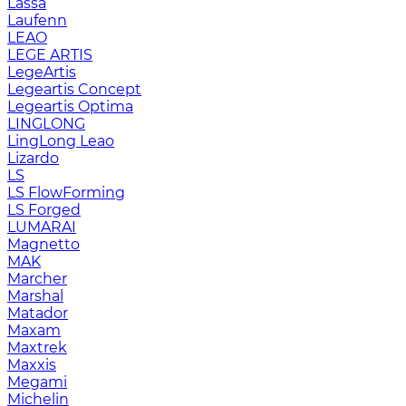
Lassa
Laufenn
LEAO
LEGE ARTIS
LegeArtis
Legeartis Concept
Legeartis Optima
LINGLONG
LingLong Leao
Lizardo
LS
LS FlowForming
LS Forged
LUMARAI
Magnetto
MAK
Marcher
Marshal
Matador
Maxam
Maxtrek
Maxxis
Megami
Michelin