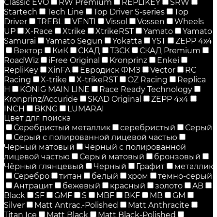
Classic EVO
RW Premium
RЕPLIKEY
SRW
Startech
Tech Line
Top Driver S-series
Top
Driver
TREBL
VENTI
Vissol
Vossen
Wheels
UP
X-Race
Xtrike
XtrikeRST
Yamato
Yamato
Samurai
Yamato Segun
Yokatta
YST
ZEPP 4х4
Вектор
КиК
СКАД
ТЗСК
СКАД Premium
RoadWiz
iFree Original
Kronprinz
Enkei
RepliKey
XinFA
Евродиск ФМЗ
Vector
RC
Racing
X-trike
X-trikeRST
OZ Racing
Replica
H
KONIG MAIN LINE
Race Ready Technology
Kronprinz/Accuride
SKAD Original
ZEPP 4x4
INCH
BKNG
LUMARAI
Цвет для поиска
Серебристый металлик
серебристый
Серый
Серый с полированной лицевой частью
Черный матовый
Чёрный с полированной
лицевой частью
Серый матовый
бронзовый
Чёрный глянцевый
Черный
Графит
металлик
Серебро
титан
белый
хром
темно-серый
Антрацит
бежевый
красный
золото
AB
Black
SF
GMF
S
MBF
BKF
MB
GM
Silver
Matt Antrac.-Polished
Matt Anthracite
Titan Ice
Matt Black
Matt Black-Polished