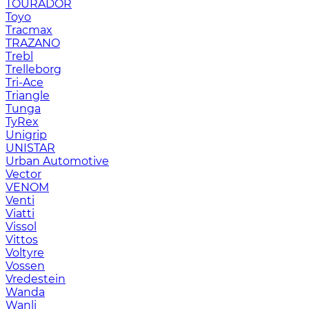
TOURADOR
Toyo
Tracmax
TRAZANO
Trebl
Trelleborg
Tri-Ace
Triangle
Tunga
TyRex
Unigrip
UNISTAR
Urban Automotive
Vector
VENOM
Venti
Viatti
Vissol
Vittos
Voltyre
Vossen
Vredestein
Wanda
Wanli