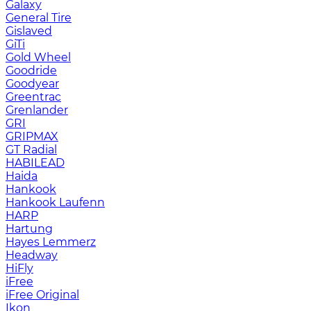
Galaxy
General Tire
Gislaved
GiTi
Gold Wheel
Goodride
Goodyear
Greentrac
Grenlander
GRI
GRIPMAX
GT Radial
HABILEAD
Haida
Hankook
Hankook Laufenn
HARP
Hartung
Hayes Lemmerz
Headway
HiFly
iFree
iFree Original
Ikon