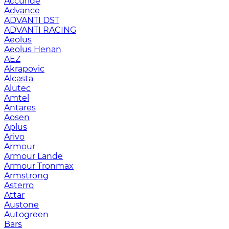
Accuride
Advance
ADVANTI DST
ADVANTI RACING
Aeolus
Aeolus Henan
AEZ
Akrapovic
Alcasta
Alutec
Amtel
Antares
Aosen
Aplus
Arivo
Armour
Armour Lande
Armour Tronmax
Armstrong
Asterro
Attar
Austone
Autogreen
Bars