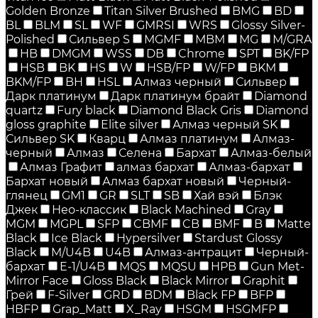
Golden Bronze
Titan Silver Brushed
BMG
BD
BL
BLM
SL
WF
GMRSI
WRS
Glossy Silver-
Polished
Сильвер S
MGMF
MBM
MG
M/GRA
HB
DMGM
WSS
DB
Chrome
SPT
BK/FP
HSB
BK
HS
W
HSB/FP
W/FP
BKM
BKM/FP
BH
HSL
Алмаз черный
Сильвер
Дарк платинум
Дарк платинум брайт
Diamond
quartz
Fury black
Diamond Black Gris
Diamond
gloss graphite
Elite silver
Алмаз черный SK
Сильвер SK
Кварц
Алмаз платинум
Алмаз-
черный
Алмаз
Селена
Бархат
Алмаз-белый
Алмаз Графит
алмаз бархат
Алмаз-бархат
Бархат новый
Алмаз бархат новый
Черный-
глянец
GM1
GR
SLT
SB
Хай вэй
Блэк
Джек
Нео-классик
Black Machined
Gray
MGM
MGPL
SFP
CBMF
CB
BMF
B
Matte
Black
Ice Black
Hypersilver
Stardust Glossy
Black
M/U4B
U4B
Алмаз-антрацит
Черный-
бархат
E-1/U4B
MQS
MQSU
HPB
Gun Met-
Mirror Face
Gloss Black
Black Mirror
Graphit
Грей
F-Silver
GRD
BDM
Black FP
BFP
HBFP
Grap_Matt
X_Ray
HSGM
HSGMFP