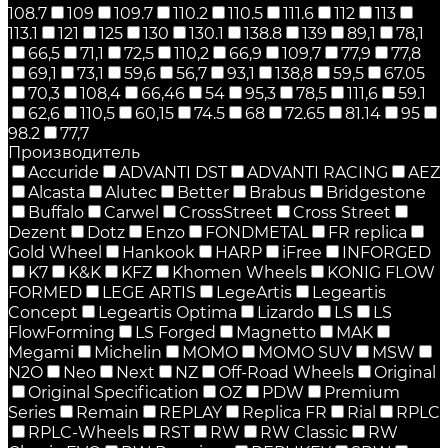
108.7
109
109.7
110.2
110.5
111.6
112
113
113.1
121
125
130
130.1
138.8
139
89,1
78,1
66,5
71,1
72,5
110,2
66,9
109,7
77,9
77,8
69,1
73,1
59,6
56,7
93,1
138,8
59,5
67.05
70,3
108,4
66,46
54
95,3
78,5
111,6
59.1
62,6
110,5
60,15
74.5
68
72.65
81.14
95
98.2
77,7
Производитель
Accuride
ADVANTI DST
ADVANTI RACING
AEZ
Alcasta
Alutec
Better
Brabus
Bridgestone
Buffalo
Carwel
CrossStreet
Cross Street
Dezent
Dotz
Enzo
FONDMETAL
FR replica
Gold Wheel
Hankook
HARP
iFree
INFORGED
K7
K&K
KFZ
Khomen Wheels
KONIG FLOW
FORMED
LEGE ARTIS
LegeArtis
Legeartis
Concept
Legeartis Optima
Lizardo
LS
LS
FlowForming
LS Forged
Magnetto
MAK
Megami
Michelin
MOMO
MOMO SUV
MSW
N2O
Neo
Next
NZ
Off-Road Wheels
Original
Original Specification
OZ
PDW
Premium
Series
Remain
REPLAY
Replica FR
Rial
RPLC
RPLC-Wheels
RST
RW
RW Classic
RW