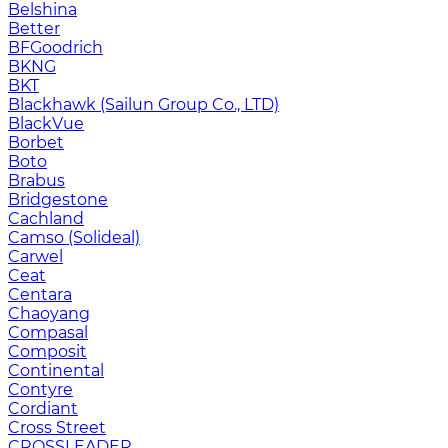
Belshina
Better
BFGoodrich
BKNG
BKT
Blackhawk (Sailun Group Co., LTD)
BlackVue
Borbet
Boto
Brabus
Bridgestone
Cachland
Camso (Solideal)
Carwel
Ceat
Centara
Chaoyang
Compasal
Composit
Continental
Contyre
Cordiant
Cross Street
CROSSLEADER