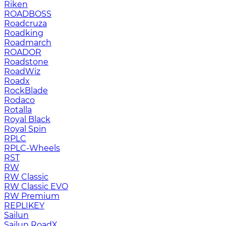
Riken
ROADBOSS
Roadcruza
Roadking
Roadmarch
ROADOR
Roadstone
RoadWiz
Roadx
RockBlade
Rodaco
Rotalla
Royal Black
Royal Spin
RPLC
RPLC-Wheels
RST
RW
RW Classic
RW Classic EVO
RW Premium
RЕPLIKEY
Sailun
Sailun RoadX