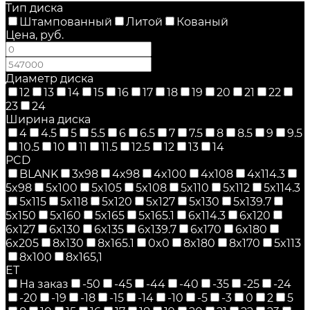
Тип диска
Штампованный
Литой
Кованый
Цена, руб.
—
Диаметр диска
12
13
14
15
16
17
18
19
20
21
22
23
24
Ширина диска
4
4.5
5
5.5
6
6.5
7
7.5
8
8.5
9
9.5
10.5
10
11
11.5
12.5
12
13
14
PCD
BLANK
3x98
4x98
4x100
4x108
4x114.3
5x98
5x100
5x105
5x108
5x110
5x112
5x114.3
5x115
5x118
5x120
5x127
5x130
5x139.7
5x150
5x160
5x165
5x165.1
6x114.3
6x120
6x127
6x130
6x135
6x139.7
6x170
6x180
6x205
8x130
8x165.1
0x0
8x180
8x170
5x113
8x100
8x165,1
ET
На заказ
-50
-45
-44
-40
-35
-25
-24
-20
-19
-18
-15
-14
-10
-5
-3
0
2
5