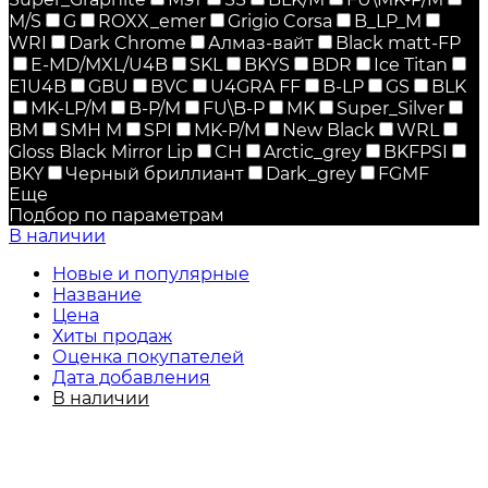
M/S
G
ROXX_emer
Grigio Corsa
B_LP_M
WRI
Dark Chrome
Алмаз-вайт
Black matt-FP
E-MD/MXL/U4B
SKL
BKYS
BDR
Ice Titan
E1U4B
GBU
BVC
U4GRA FF
B-LP
GS
BLK
MK-LP/M
B-P/M
FU\B-P
MK
Super_Silver
BM
SMH M
SPI
MK-P/M
New Black
WRL
Gloss Black Mirror Lip
CH
Arctic_grey
BKFPSI
BKY
Черный бриллиант
Dark_grey
FGMF
Еще
Подбор по параметрам
В наличии
Новые и популярные
Название
Цена
Хиты продаж
Оценка покупателей
Дата добавления
В наличии