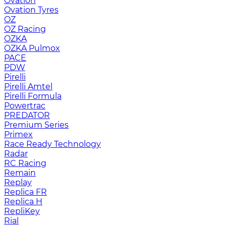
Ovation
Ovation Tyres
OZ
OZ Racing
OZKA
OZKA Pulmox
PACE
PDW
Pirelli
Pirelli Amtel
Pirelli Formula
Powertrac
PREDATOR
Premium Series
Primex
Race Ready Technology
Radar
RC Racing
Remain
Replay
Replica FR
Replica H
RepliKey
Rial