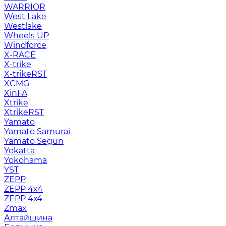
WARRIOR
West Lake
Westlake
Wheels UP
Windforce
X-RACE
X-trike
X-trikeRST
XCMG
XinFA
Xtrike
XtrikeRST
Yamato
Yamato Samurai
Yamato Segun
Yokatta
Yokohama
YST
ZEPP
ZEPP 4x4
ZEPP 4х4
Zmax
Алтайшина