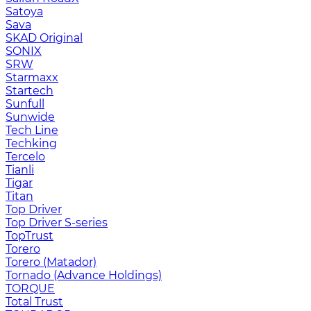
Satoya
Sava
SKAD Original
SONIX
SRW
Starmaxx
Startech
Sunfull
Sunwide
Tech Line
Techking
Tercelo
Tianli
Tigar
Titan
Top Driver
Top Driver S-series
TopTrust
Torero
Torero (Matador)
Tornado (Advance Holdings)
TORQUE
Total Trust