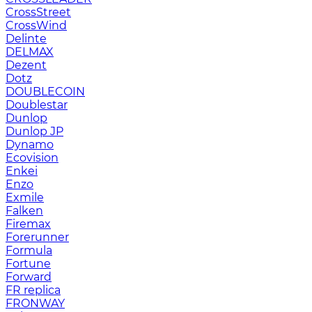
CrossStreet
CrossWind
Delinte
DELMAX
Dezent
Dotz
DOUBLECOIN
Doublestar
Dunlop
Dunlop JP
Dynamo
Ecovision
Enkei
Enzo
Exmile
Falken
Firemax
Forerunner
Formula
Fortune
Forward
FR replica
FRONWAY