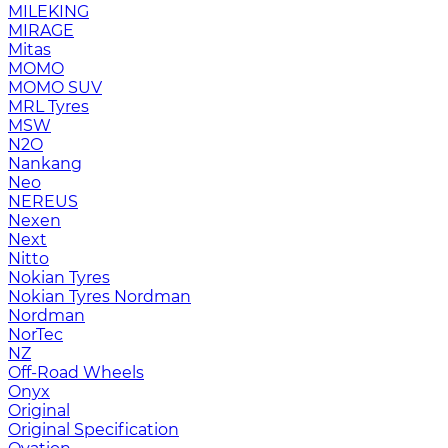
MILEKING
MIRAGE
Mitas
MOMO
MOMO SUV
MRL Tyres
MSW
N2O
Nankang
Neo
NEREUS
Nexen
Next
Nitto
Nokian Tyres
Nokian Tyres Nordman
Nordman
NorTec
NZ
Off-Road Wheels
Onyx
Original
Original Specification