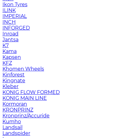
Ikon Tyres
ILINK
IMPERIAL
INCH
INFORGED
Inroad
Jantsa
K7
Kama
Kapsen
KFZ
Khomen Wheels
Kinforest
Kingnate
Kleber
KONIG FLOW FORMED
KONIG MAIN LINE
Kormoran
KRONPRINZ
Kronprinz/Accuride
Kumho
Landsail
Landspider