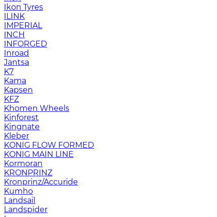
Ikon Tyres
ILINK
IMPERIAL
INCH
INFORGED
Inroad
Jantsa
K7
Kama
Kapsen
KFZ
Khomen Wheels
Kinforest
Kingnate
Kleber
KONIG FLOW FORMED
KONIG MAIN LINE
Kormoran
KRONPRINZ
Kronprinz/Accuride
Kumho
Landsail
Landspider