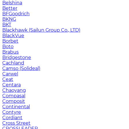
Belshina
Better
BFGoodrich
BKNG
BKT
Blackhawk (Sailun Group Co., LTD)
BlackVue
Borbet
Boto
Brabus
Bridgestone
Cachland
Camso (Solideal)
Carwel
Ceat
Centara
Chaoyang
Compasal
Composit
Continental
Contyre
Cordiant
Cross Street
CROSSLEADER