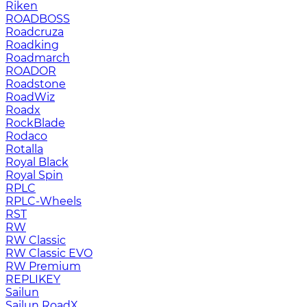
Riken
ROADBOSS
Roadcruza
Roadking
Roadmarch
ROADOR
Roadstone
RoadWiz
Roadx
RockBlade
Rodaco
Rotalla
Royal Black
Royal Spin
RPLC
RPLC-Wheels
RST
RW
RW Classic
RW Classic EVO
RW Premium
RЕPLIKEY
Sailun
Sailun RoadX