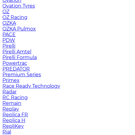
Ovation
Ovation Tyres
OZ
OZ Racing
OZKA
OZKA Pulmox
PACE
PDW
Pirelli
Pirelli Amtel
Pirelli Formula
Powertrac
PREDATOR
Premium Series
Primex
Race Ready Technology
Radar
RC Racing
Remain
Replay
Replica FR
Replica H
RepliKey
Rial