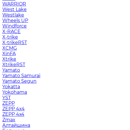
WARRIOR
West Lake
Westlake
Wheels UP
Windforce
X-RACE
X-trike
X-trikeRST
XCMG
XinFA
Xtrike
XtrikeRST
Yamato
Yamato Samurai
Yamato Segun
Yokatta
Yokohama
YST
ZEPP
ZEPP 4x4
ZEPP 4х4
Zmax
Алтайшина