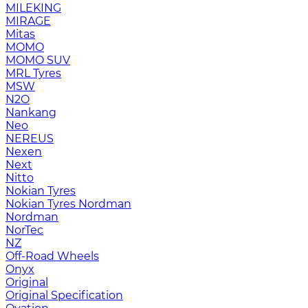
MILEKING
MIRAGE
Mitas
MOMO
MOMO SUV
MRL Tyres
MSW
N2O
Nankang
Neo
NEREUS
Nexen
Next
Nitto
Nokian Tyres
Nokian Tyres Nordman
Nordman
NorTec
NZ
Off-Road Wheels
Onyx
Original
Original Specification