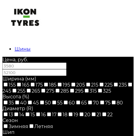
Шины
Цена, руб.
—
Ширина (мм)
155
165
175
185
195
205
215
225
235
245
255
265
275
285
295
315
325
Высота (%)
35
40
45
50
55
60
65
70
75
80
Диаметр (R)
13
14
15
16
17
18
19
20
21
22
Сезон
Зимняя
Летняя
Шип