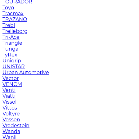
TOURADOR
Toyo
Tracmax
TRAZANO
Trebl
Trelleborg
Tri-Ace
Triangle
Tunga
TyRex
Unigrip
UNISTAR
Urban Automotive
Vector
VENOM
Venti
Viatti
Vissol
Vittos
Voltyre
Vossen
Vredestein
Wanda
Wanli