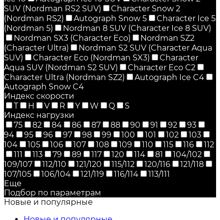
SUV (Nordman RS2 SUV)
Character Snow 2
(Nordman RS2)
Autograph Snow 5
Character Ice 5
(Nordman 5)
Nordman 8 SUV (Character Ice 8 SUV)
Nordman SX3 (Character Eco)
Nordman SZ2
(Character Ultra)
Nordman S2 SUV (Character Aqua
SUV)
Character Eco (Nordman SX3)
Character
Aqua SUV (Nordman S2 SUV)
Character Eco C2
Character Ultra (Nordman SZ2)
Autograph Ice C4
Autograph Snow C4
Индекс скорости
T
H
V
R
Y
W
Q
S
Индекс нагрузки
75
82
84
86
87
88
90
91
92
93
94
95
96
97
98
99
100
101
102
103
104
105
106
107
108
109
110
115
116
112
111
113
79
89
117
120
114
81
104/102
109/107
112/110
121/120
115/112
120/116
121/118
107/105
106/104
121/119
116/114
113/111
Еще
Подбор по параметрам
Новые и популярные
Новые и популярные