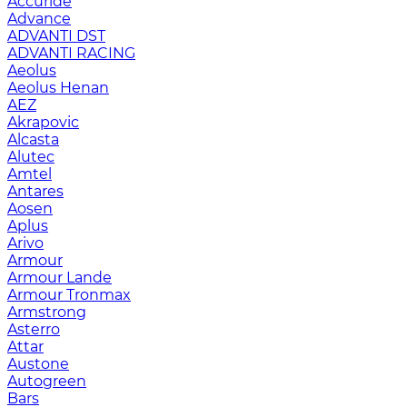
Accuride
Advance
ADVANTI DST
ADVANTI RACING
Aeolus
Aeolus Henan
AEZ
Akrapovic
Alcasta
Alutec
Amtel
Antares
Aosen
Aplus
Arivo
Armour
Armour Lande
Armour Tronmax
Armstrong
Asterro
Attar
Austone
Autogreen
Bars