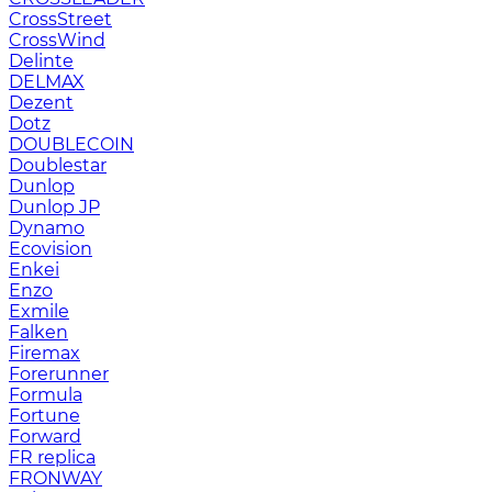
CrossStreet
CrossWind
Delinte
DELMAX
Dezent
Dotz
DOUBLECOIN
Doublestar
Dunlop
Dunlop JP
Dynamo
Ecovision
Enkei
Enzo
Exmile
Falken
Firemax
Forerunner
Formula
Fortune
Forward
FR replica
FRONWAY