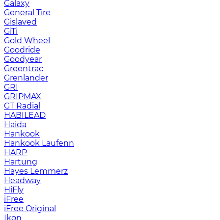
Galaxy
General Tire
Gislaved
GiTi
Gold Wheel
Goodride
Goodyear
Greentrac
Grenlander
GRI
GRIPMAX
GT Radial
HABILEAD
Haida
Hankook
Hankook Laufenn
HARP
Hartung
Hayes Lemmerz
Headway
HiFly
iFree
iFree Original
Ikon