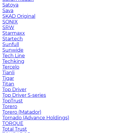
Satoya
Sava
SKAD Original
SONIX
SRW
Starmaxx
Startech
Sunfull
Sunwide
Tech Line
Techking
Tercelo
Tianli
Tigar
Titan
Top Driver
Top Driver S-series
TopTrust
Torero
Torero (Matador)
Tornado (Advance Holdings)
TORQUE
Total Trust