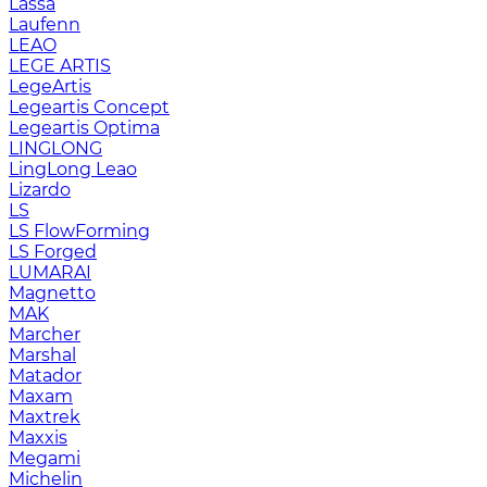
Lassa
Laufenn
LEAO
LEGE ARTIS
LegeArtis
Legeartis Concept
Legeartis Optima
LINGLONG
LingLong Leao
Lizardo
LS
LS FlowForming
LS Forged
LUMARAI
Magnetto
MAK
Marcher
Marshal
Matador
Maxam
Maxtrek
Maxxis
Megami
Michelin