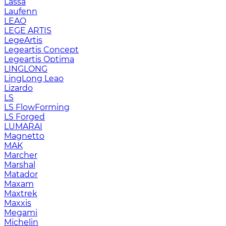
Lassa
Laufenn
LEAO
LEGE ARTIS
LegeArtis
Legeartis Concept
Legeartis Optima
LINGLONG
LingLong Leao
Lizardo
LS
LS FlowForming
LS Forged
LUMARAI
Magnetto
MAK
Marcher
Marshal
Matador
Maxam
Maxtrek
Maxxis
Megami
Michelin