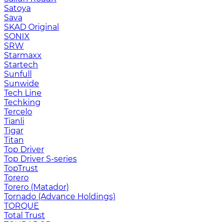
Satoya
Sava
SKAD Original
SONIX
SRW
Starmaxx
Startech
Sunfull
Sunwide
Tech Line
Techking
Tercelo
Tianli
Tigar
Titan
Top Driver
Top Driver S-series
TopTrust
Torero
Torero (Matador)
Tornado (Advance Holdings)
TORQUE
Total Trust