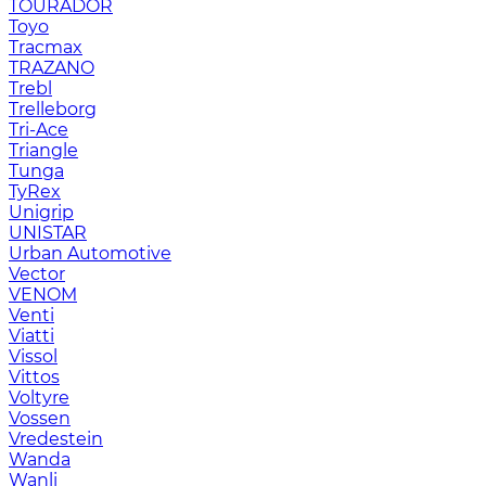
TOURADOR
Toyo
Tracmax
TRAZANO
Trebl
Trelleborg
Tri-Ace
Triangle
Tunga
TyRex
Unigrip
UNISTAR
Urban Automotive
Vector
VENOM
Venti
Viatti
Vissol
Vittos
Voltyre
Vossen
Vredestein
Wanda
Wanli