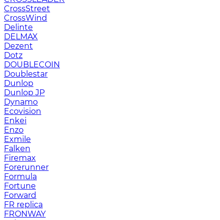
CrossStreet
CrossWind
Delinte
DELMAX
Dezent
Dotz
DOUBLECOIN
Doublestar
Dunlop
Dunlop JP
Dynamo
Ecovision
Enkei
Enzo
Exmile
Falken
Firemax
Forerunner
Formula
Fortune
Forward
FR replica
FRONWAY