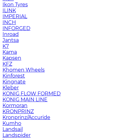
Ikon Tyres
ILINK
IMPERIAL
INCH
INFORGED
Inroad
Jantsa
K7
Kama
Kapsen
KFZ
Khomen Wheels
Kinforest
Kingnate
Kleber
KONIG FLOW FORMED
KONIG MAIN LINE
Kormoran
KRONPRINZ
Kronprinz/Accuride
Kumho
Landsail
Landspider