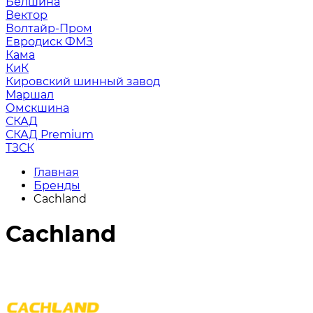
Белшина
Вектор
Волтайр-Пром
Евродиск ФМЗ
Кама
КиК
Кировский шинный завод
Маршал
Омскшина
СКАД
СКАД Premium
ТЗСК
Главная
Бренды
Cachland
Cachland