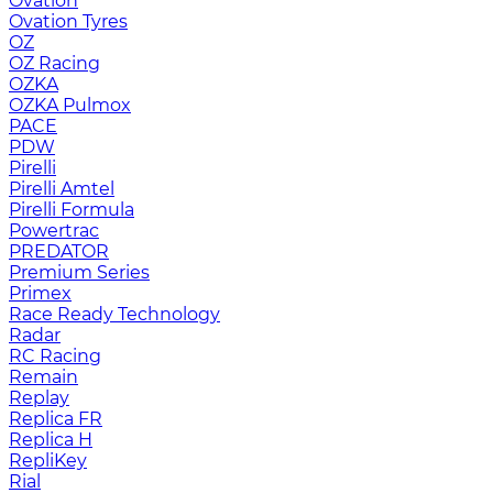
Ovation
Ovation Tyres
OZ
OZ Racing
OZKA
OZKA Pulmox
PACE
PDW
Pirelli
Pirelli Amtel
Pirelli Formula
Powertrac
PREDATOR
Premium Series
Primex
Race Ready Technology
Radar
RC Racing
Remain
Replay
Replica FR
Replica H
RepliKey
Rial