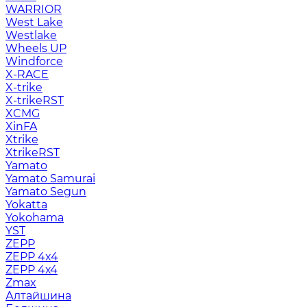
WARRIOR
West Lake
Westlake
Wheels UP
Windforce
X-RACE
X-trike
X-trikeRST
XCMG
XinFA
Xtrike
XtrikeRST
Yamato
Yamato Samurai
Yamato Segun
Yokatta
Yokohama
YST
ZEPP
ZEPP 4x4
ZEPP 4х4
Zmax
Алтайшина