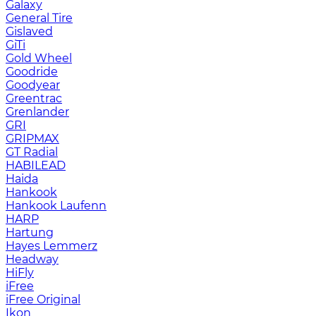
Galaxy
General Tire
Gislaved
GiTi
Gold Wheel
Goodride
Goodyear
Greentrac
Grenlander
GRI
GRIPMAX
GT Radial
HABILEAD
Haida
Hankook
Hankook Laufenn
HARP
Hartung
Hayes Lemmerz
Headway
HiFly
iFree
iFree Original
Ikon