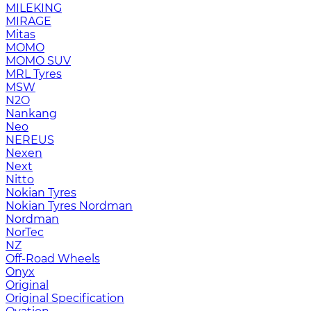
MILEKING
MIRAGE
Mitas
MOMO
MOMO SUV
MRL Tyres
MSW
N2O
Nankang
Neo
NEREUS
Nexen
Next
Nitto
Nokian Tyres
Nokian Tyres Nordman
Nordman
NorTec
NZ
Off-Road Wheels
Onyx
Original
Original Specification