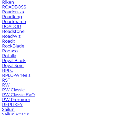
Riken
ROADBOSS
Roadcruza
Roadking
Roadmarch
ROADOR
Roadstone
RoadWiz
Roadx
RockBlade
Rodaco
Rotalla
Royal Black
Royal Spin
RPLC
RPLC-Wheels
RST
RW
RW Classic
RW Classic EVO
RW Premium
RЕPLIKEY
Sailun
Sailun RoadX