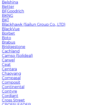
Belshina
Better
BFGoodrich
BKNG
BKT
Blackhawk (Sailun Group Co., LTD)
BlackVue
Borbet
Boto
Brabus
Bridgestone
Cachland
Camso (Solideal)
Carwel
Ceat
Centara
Chaoyang
Compasal
Composit
Continental
Contyre
Cordiant
Cross Street
CROSSLEADER