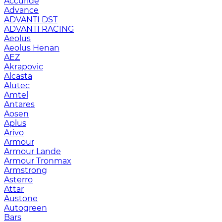
Accuride
Advance
ADVANTI DST
ADVANTI RACING
Aeolus
Aeolus Henan
AEZ
Akrapovic
Alcasta
Alutec
Amtel
Antares
Aosen
Aplus
Arivo
Armour
Armour Lande
Armour Tronmax
Armstrong
Asterro
Attar
Austone
Autogreen
Bars