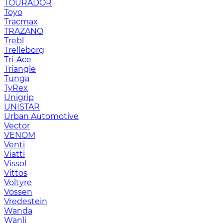
TOURADOR
Toyo
Tracmax
TRAZANO
Trebl
Trelleborg
Tri-Ace
Triangle
Tunga
TyRex
Unigrip
UNISTAR
Urban Automotive
Vector
VENOM
Venti
Viatti
Vissol
Vittos
Voltyre
Vossen
Vredestein
Wanda
Wanli