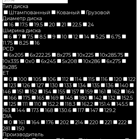
Тип диска
Штампованный
Кованый
Грузовой
Диаметр диска
16
17.5
19.5
20
21
22.5
24
Ширина диска
6
7
7.5
8.5
9
10
12
14
5.25
6.75
11.75
8.25
16
PCD
6x205
6x222.25
8x275
10x225
10x285.75
10x335
0x0
6x245
5x208
10x286
6x275
8x285
ET
0
100
105
106
112
114
115
116
120
122
123
126
127
130
133
134
135
136
140
146
151
152
154
155
157
159
161
162
164
166
175
165
169
145
180
142
132
152.5
125
111
110
152.2
118.3
162.2
151.4
145.5
163
144
173
168
130.6
117
147
129.2
DIA
0
161
164
176
202
214
220
221
222
281
150
Производитель