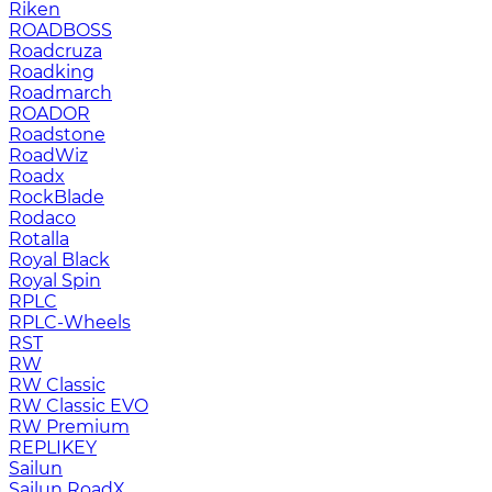
Riken
ROADBOSS
Roadcruza
Roadking
Roadmarch
ROADOR
Roadstone
RoadWiz
Roadx
RockBlade
Rodaco
Rotalla
Royal Black
Royal Spin
RPLC
RPLC-Wheels
RST
RW
RW Classic
RW Classic EVO
RW Premium
RЕPLIKEY
Sailun
Sailun RoadX