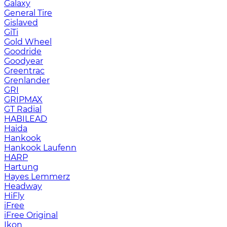
Galaxy
General Tire
Gislaved
GiTi
Gold Wheel
Goodride
Goodyear
Greentrac
Grenlander
GRI
GRIPMAX
GT Radial
HABILEAD
Haida
Hankook
Hankook Laufenn
HARP
Hartung
Hayes Lemmerz
Headway
HiFly
iFree
iFree Original
Ikon