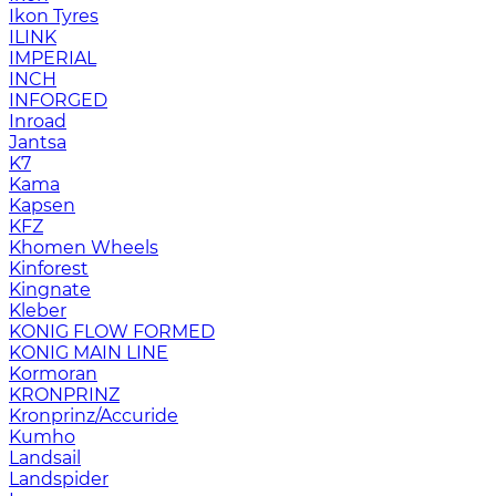
Ikon Tyres
ILINK
IMPERIAL
INCH
INFORGED
Inroad
Jantsa
K7
Kama
Kapsen
KFZ
Khomen Wheels
Kinforest
Kingnate
Kleber
KONIG FLOW FORMED
KONIG MAIN LINE
Kormoran
KRONPRINZ
Kronprinz/Accuride
Kumho
Landsail
Landspider