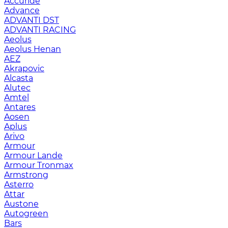
Accuride
Advance
ADVANTI DST
ADVANTI RACING
Aeolus
Aeolus Henan
AEZ
Akrapovic
Alcasta
Alutec
Amtel
Antares
Aosen
Aplus
Arivo
Armour
Armour Lande
Armour Tronmax
Armstrong
Asterro
Attar
Austone
Autogreen
Bars