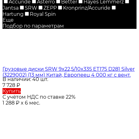
Accuride
Asterro
Better
Hayes Lemmerz
Jantsa
SRW
ZEPP
Kronprinz/Accuride
Hartung
Royal Spin
Еще
Подбор по параметрам
Грузовые диски SRW 9x22,5/10x335 ET175 D281 Silver
(3229002) (13 мм) Китай, Европеец 4 000 кг с вент.
В наличии: 40 шт.
7 728
₽
Купить
С учётом НДС по ставке 22%
1 288
₽
x 6 мес.