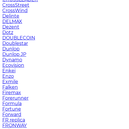
CrossStreet
CrossWind
Delinte
DELMAX
Dezent
Dotz
DOUBLECOIN
Doublestar
Dunlop
Dunlop JP
Dynamo
Ecovision
Enkei
Enzo
Exmile
Falken
Firemax
Forerunner
Formula
Fortune
Forward
FR replica
FRONWAY