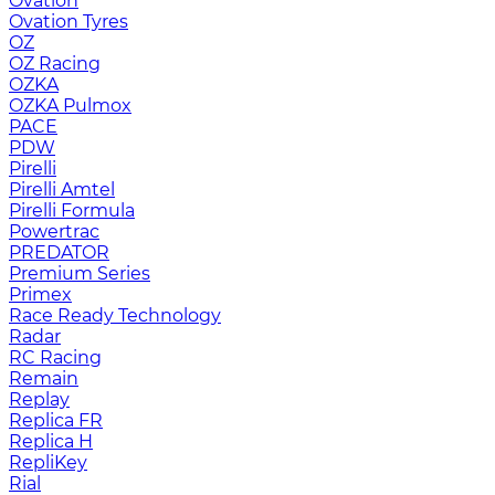
Ovation
Ovation Tyres
OZ
OZ Racing
OZKA
OZKA Pulmox
PACE
PDW
Pirelli
Pirelli Amtel
Pirelli Formula
Powertrac
PREDATOR
Premium Series
Primex
Race Ready Technology
Radar
RC Racing
Remain
Replay
Replica FR
Replica H
RepliKey
Rial