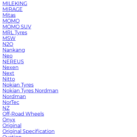
MILEKING
MIRAGE
Mitas
MOMO
MOMO SUV
MRL Tyres
MSW
N2O
Nankang
Neo
NEREUS
Nexen
Next
Nitto
Nokian Tyres
Nokian Tyres Nordman
Nordman
NorTec
NZ
Off-Road Wheels
Onyx
Original
Original Specification