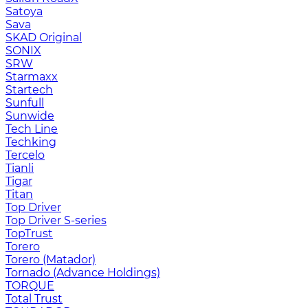
Satoya
Sava
SKAD Original
SONIX
SRW
Starmaxx
Startech
Sunfull
Sunwide
Tech Line
Techking
Tercelo
Tianli
Tigar
Titan
Top Driver
Top Driver S-series
TopTrust
Torero
Torero (Matador)
Tornado (Advance Holdings)
TORQUE
Total Trust