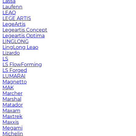
Lassa
Laufenn
LEAO
LEGE ARTIS
LegeArtis
Legeartis Concept
Legeartis Optima
LINGLONG
LingLong Leao
Lizardo
LS
LS FlowForming
LS Forged
LUMARAI
Magnetto
MAK
Marcher
Marshal
Matador
Maxam
Maxtrek
Maxxis
Megami
Michelin