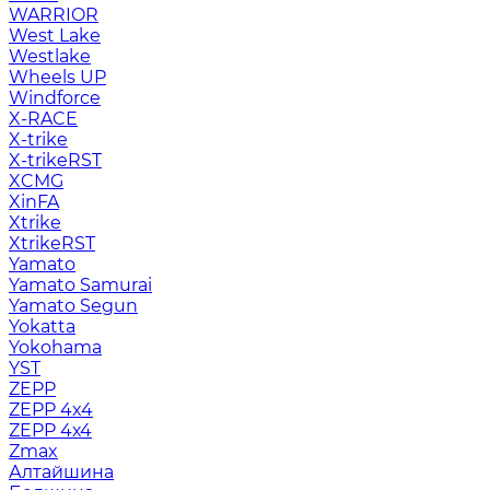
WARRIOR
West Lake
Westlake
Wheels UP
Windforce
X-RACE
X-trike
X-trikeRST
XCMG
XinFA
Xtrike
XtrikeRST
Yamato
Yamato Samurai
Yamato Segun
Yokatta
Yokohama
YST
ZEPP
ZEPP 4x4
ZEPP 4х4
Zmax
Алтайшина