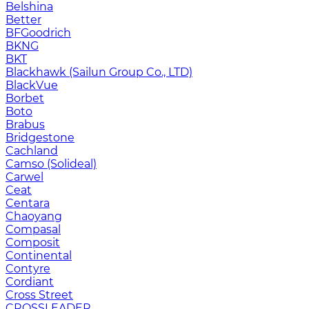
Belshina
Better
BFGoodrich
BKNG
BKT
Blackhawk (Sailun Group Co., LTD)
BlackVue
Borbet
Boto
Brabus
Bridgestone
Cachland
Camso (Solideal)
Carwel
Ceat
Centara
Chaoyang
Compasal
Composit
Continental
Contyre
Cordiant
Cross Street
CROSSLEADER