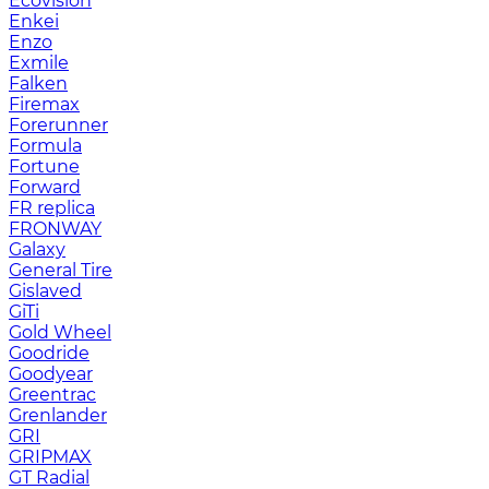
Ecovision
Enkei
Enzo
Exmile
Falken
Firemax
Forerunner
Formula
Fortune
Forward
FR replica
FRONWAY
Galaxy
General Tire
Gislaved
GiTi
Gold Wheel
Goodride
Goodyear
Greentrac
Grenlander
GRI
GRIPMAX
GT Radial