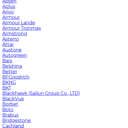
Aosen
Aplus
Arivo
Armour
Armour Lande
Armour Tronmax
Armstrong
Asterro
Attar
Austone
Autogreen
Bars
Belshina
Better
BFGoodrich
BKNG
BKT
Blackhawk (Sailun Group Co., LTD)
BlackVue
Borbet
Boto
Brabus
Bridgestone
Cachland