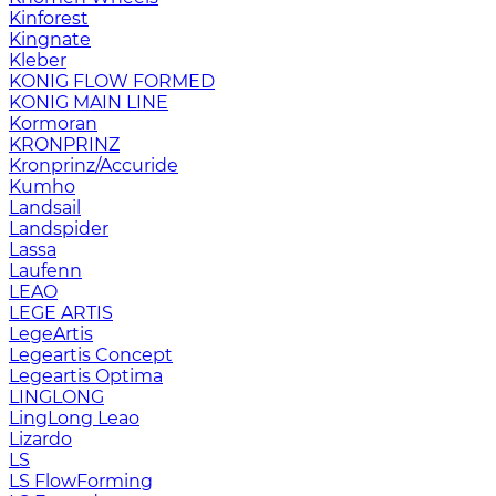
Kinforest
Kingnate
Kleber
KONIG FLOW FORMED
KONIG MAIN LINE
Kormoran
KRONPRINZ
Kronprinz/Accuride
Kumho
Landsail
Landspider
Lassa
Laufenn
LEAO
LEGE ARTIS
LegeArtis
Legeartis Concept
Legeartis Optima
LINGLONG
LingLong Leao
Lizardo
LS
LS FlowForming