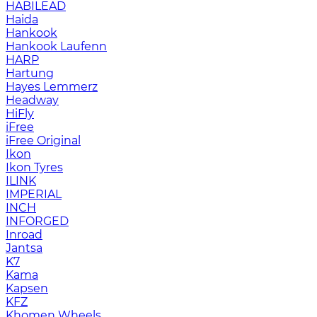
HABILEAD
Haida
Hankook
Hankook Laufenn
HARP
Hartung
Hayes Lemmerz
Headway
HiFly
iFree
iFree Original
Ikon
Ikon Tyres
ILINK
IMPERIAL
INCH
INFORGED
Inroad
Jantsa
K7
Kama
Kapsen
KFZ
Khomen Wheels