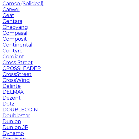
Camso (Solideal)
Carwel
Ceat
Centara
Chaoyang
Compasal
Composit
Continental
Contyre
Cordiant
Cross Street
CROSSLEADER
CrossStreet
CrossWind
Delinte
DELMAX
Dezent
Dotz
DOUBLECOIN
Doublestar
Dunlop
Dunlop JP
Dynamo