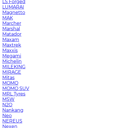
LS Forged
LUMARAI
Magnetto
MAK
Marcher
Marshal
Matador
Maxam
Maxtrek
Maxxis
Megami
Michelin
MILEKING
MIRAGE
Mitas
MOMO
MOMO SUV
MRL Tyres
MSW
N2O
Nankang
Neo
NEREUS
Nexen