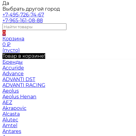
Да
Выбрать другой город
+7-495-726-74-67
+7-965-161-08-88
0
Корзина
0
₽
(пусто)
Товар в корзине!
Бренды
Accuride
Advance
ADVANTI DST
ADVANTI RACING
Aeolus
Aeolus Henan
AEZ
Akrapovic
Alcasta
Alutec
Amtel
Antares