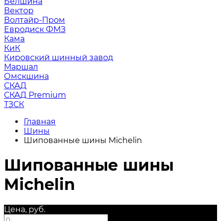
Белшина
Вектор
Волтайр-Пром
Евродиск ФМЗ
Кама
КиК
Кировский шинный завод
Маршал
Омскшина
СКАД
СКАД Premium
ТЗСК
Главная
Шины
Шипованные шины Michelin
Шипованные шины
Michelin
Цена, руб.
—