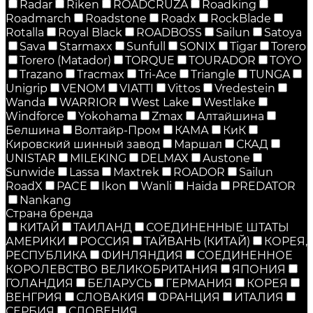
Radar
Riken
ROADCRUZA
Roadking
Roadmarch
Roadstone
Roadx
RockBlade
Rotalla
Royal Black
ROADBOSS
Sailun
Satoya
Sava
Starmaxx
Sunfull
SONIX
Tigar
Torero
Torero (Matador)
TORQUE
TOURADOR
TOYO
Trazano
Tracmax
Tri-Ace
Triangle
TUNGA
Unigrip
VENOM
VIATTI
Vittos
Vredestein
Wanda
WARRIOR
West Lake
Westlake
Windforce
Yokohama
Zmax
Алтайшина
Белшина
Волтайр-Пром
КАМА
КиК
Кировский шинный завод
Маршал
СКАД
UNISTAR
MILEKING
DELMAX
Austone
Sunwide
Lassa
Maxtrek
ROADOR
Sailun
RoadX
PACE
Ikon
Wanli
Haida
PREDATOR
Nankang
Страна бренда
КИТАЙ
ТАИЛАНД
СОЕДИНЕННЫЕ ШТАТЫ
АМЕРИКИ
РОССИЯ
ТАЙВАНЬ (КИТАЙ)
КОРЕЯ,
РЕСПУБЛИКА
ФИНЛЯНДИЯ
СОЕДИНЕННОЕ
КОРОЛЕВСТВО ВЕЛИКОБРИТАНИЯ
ЯПОНИЯ
ГОЛАНДИЯ
БЕЛАРУСЬ
ГЕРМАНИЯ
КОРЕЯ
ВЕНГРИЯ
СЛОВАКИЯ
ФРАНЦИЯ
ИТАЛИЯ
СЕРБИЯ
СЛОВЕНИЯ