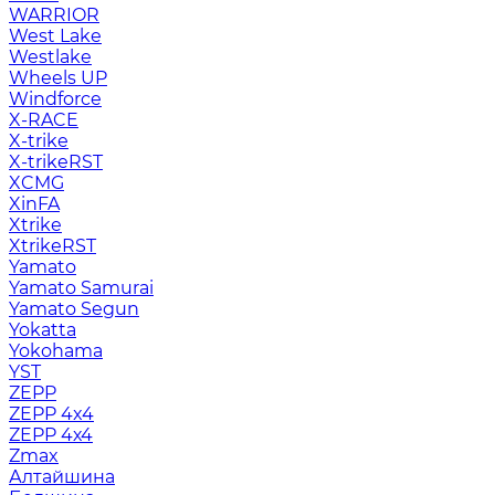
WARRIOR
West Lake
Westlake
Wheels UP
Windforce
X-RACE
X-trike
X-trikeRST
XCMG
XinFA
Xtrike
XtrikeRST
Yamato
Yamato Samurai
Yamato Segun
Yokatta
Yokohama
YST
ZEPP
ZEPP 4x4
ZEPP 4х4
Zmax
Алтайшина