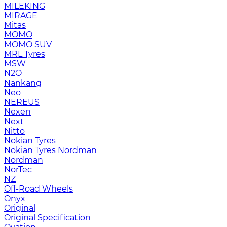
MILEKING
MIRAGE
Mitas
MOMO
MOMO SUV
MRL Tyres
MSW
N2O
Nankang
Neo
NEREUS
Nexen
Next
Nitto
Nokian Tyres
Nokian Tyres Nordman
Nordman
NorTec
NZ
Off-Road Wheels
Onyx
Original
Original Specification