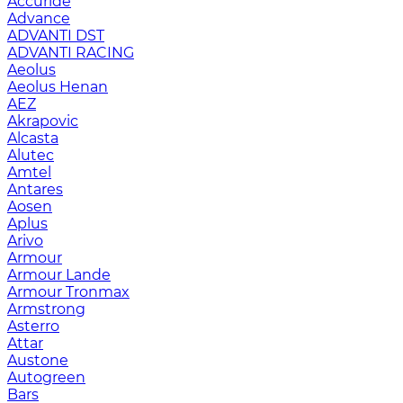
Accuride
Advance
ADVANTI DST
ADVANTI RACING
Aeolus
Aeolus Henan
AEZ
Akrapovic
Alcasta
Alutec
Amtel
Antares
Aosen
Aplus
Arivo
Armour
Armour Lande
Armour Tronmax
Armstrong
Asterro
Attar
Austone
Autogreen
Bars