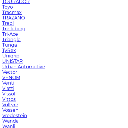
TOURADOR
Toyo
Tracmax
TRAZANO
Trebl
Trelleborg
Tri-Ace
Triangle
Tunga
TyRex
Unigrip
UNISTAR
Urban Automotive
Vector
VENOM
Venti
Viatti
Vissol
Vittos
Voltyre
Vossen
Vredestein
Wanda
Wanli