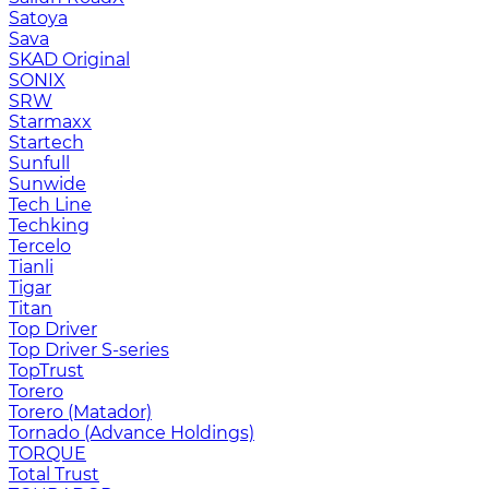
Satoya
Sava
SKAD Original
SONIX
SRW
Starmaxx
Startech
Sunfull
Sunwide
Tech Line
Techking
Tercelo
Tianli
Tigar
Titan
Top Driver
Top Driver S-series
TopTrust
Torero
Torero (Matador)
Tornado (Advance Holdings)
TORQUE
Total Trust