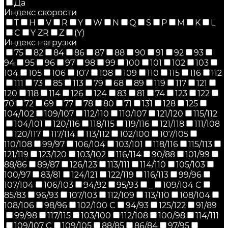
Да
Индекс скорости
T
H
V
R
Y
W
N
Q
S
P
M
K
L
C
Y ZR
Z
(Y)
Индекс нагрузки
75
82
84
86
87
88
90
91
92
93
94
95
96
97
98
99
100
101
102
103
104
105
106
107
108
109
110
115
116
112
111
73
85
113
79
68
89
119
117
121
120
118
114
126
124
83
81
74
123
122
70
72
69
77
78
80
71
131
128
125
104/102
109/107
112/110
110/107
121/120
115/112
104/101
120/116
118/115
119/116
121/118
111/108
120/117
117/114
113/112
102/100
107/105
110/108
99/97
106/104
103/101
118/116
115/113
121/119
123/120
103/102
116/114
90/88
101/99
88/86
89/87
126/123
113/111
114/110
105/103
100/97
83/81
124/121
122/119
116/113
99/96
107/104
106/103
94/92
95/93
_
109/104 C
85/83
96/93
107/103
112/109
113/110
108/104
108/106
98/96
102/100 C
94/93
125/122
91/89
99/98
117/115
103/100
112/108
100/98
114/111
109/107 C
109/105
88/85
86/84
97/95