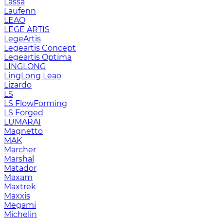
Lassa
Laufenn
LEAO
LEGE ARTIS
LegeArtis
Legeartis Concept
Legeartis Optima
LINGLONG
LingLong Leao
Lizardo
LS
LS FlowForming
LS Forged
LUMARAI
Magnetto
MAK
Marcher
Marshal
Matador
Maxam
Maxtrek
Maxxis
Megami
Michelin