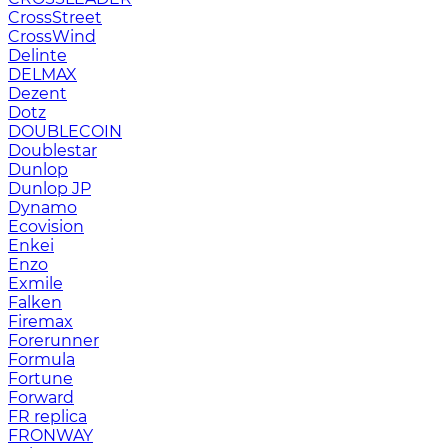
CrossStreet
CrossWind
Delinte
DELMAX
Dezent
Dotz
DOUBLECOIN
Doublestar
Dunlop
Dunlop JP
Dynamo
Ecovision
Enkei
Enzo
Exmile
Falken
Firemax
Forerunner
Formula
Fortune
Forward
FR replica
FRONWAY