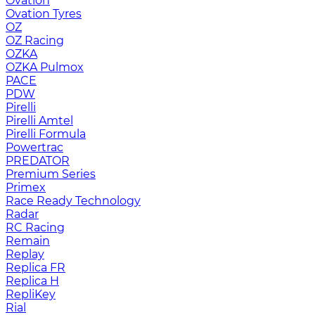
Ovation
Ovation Tyres
OZ
OZ Racing
OZKA
OZKA Pulmox
PACE
PDW
Pirelli
Pirelli Amtel
Pirelli Formula
Powertrac
PREDATOR
Premium Series
Primex
Race Ready Technology
Radar
RC Racing
Remain
Replay
Replica FR
Replica H
RepliKey
Rial