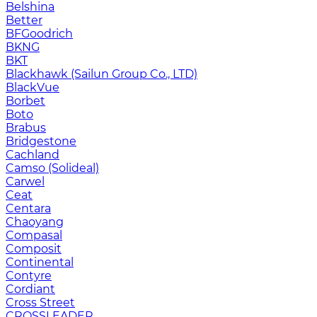
Belshina
Better
BFGoodrich
BKNG
BKT
Blackhawk (Sailun Group Co., LTD)
BlackVue
Borbet
Boto
Brabus
Bridgestone
Cachland
Camso (Solideal)
Carwel
Ceat
Centara
Chaoyang
Compasal
Composit
Continental
Contyre
Cordiant
Cross Street
CROSSLEADER