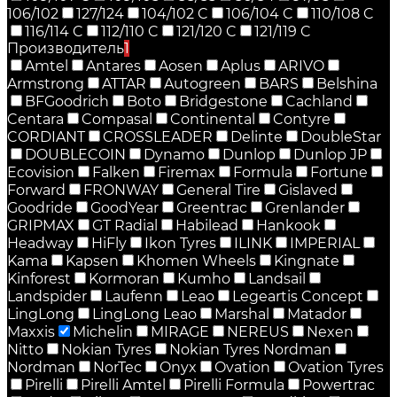
106/102
127/124
104/102 C
106/104 C
110/108 C
116/114 C
112/110 C
121/120 C
121/119 C
Производитель
1
Amtel
Antares
Aosen
Aplus
ARIVO
Armstrong
ATTAR
Autogreen
BARS
Belshina
BFGoodrich
Boto
Bridgestone
Cachland
Centara
Compasal
Continental
Contyre
CORDIANT
CROSSLEADER
Delinte
DoubleStar
DOUBLECOIN
Dynamo
Dunlop
Dunlop JP
Ecovision
Falken
Firemax
Formula
Fortune
Forward
FRONWAY
General Tire
Gislaved
Goodride
GoodYear
Greentrac
Grenlander
GRIPMAX
GT Radial
Habilead
Hankook
Headway
HiFly
Ikon Tyres
ILINK
IMPERIAL
Kama
Kapsen
Khomen Wheels
Kingnate
Kinforest
Kormoran
Kumho
Landsail
Landspider
Laufenn
Leao
Legeartis Concept
LingLong
LingLong Leao
Marshal
Matador
Maxxis
Michelin
MIRAGE
NEREUS
Nexen
Nitto
Nokian Tyres
Nokian Tyres Nordman
Nordman
NorTec
Onyx
Ovation
Ovation Tyres
Pirelli
Pirelli Amtel
Pirelli Formula
Powertrac