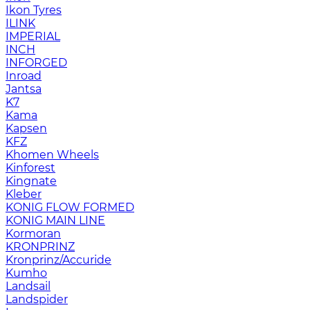
Ikon Tyres
ILINK
IMPERIAL
INCH
INFORGED
Inroad
Jantsa
K7
Kama
Kapsen
KFZ
Khomen Wheels
Kinforest
Kingnate
Kleber
KONIG FLOW FORMED
KONIG MAIN LINE
Kormoran
KRONPRINZ
Kronprinz/Accuride
Kumho
Landsail
Landspider