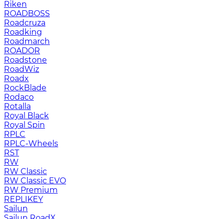
Riken
ROADBOSS
Roadcruza
Roadking
Roadmarch
ROADOR
Roadstone
RoadWiz
Roadx
RockBlade
Rodaco
Rotalla
Royal Black
Royal Spin
RPLC
RPLC-Wheels
RST
RW
RW Classic
RW Classic EVO
RW Premium
RЕPLIKEY
Sailun
Sailun RoadX