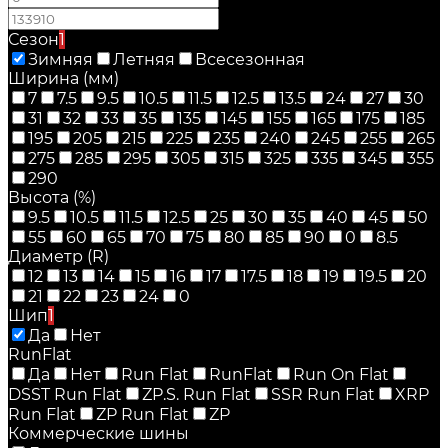
Сезон
1
Зимняя
Летняя
Всесезонная
Ширина (мм)
7
7.5
9.5
10.5
11.5
12.5
13.5
24
27
30
31
32
33
35
135
145
155
165
175
185
195
205
215
225
235
240
245
255
265
275
285
295
305
315
325
335
345
355
290
Высота (%)
9.5
10.5
11.5
12.5
25
30
35
40
45
50
55
60
65
70
75
80
85
90
0
8.5
Диаметр (R)
12
13
14
15
16
17
17.5
18
19
19.5
20
21
22
23
24
0
Шип
1
Да
Нет
RunFlat
Да
Нет
Run Flat
RunFlat
Run On Flat
DSST Run Flat
ZP.S. Run Flat
SSR Run Flat
XRP
Run Flat
ZP Run Flat
ZP
Коммерческие шины