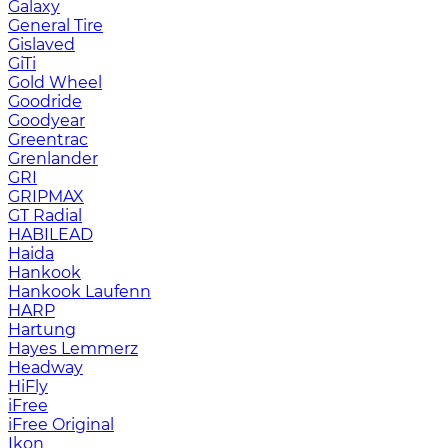
Galaxy
General Tire
Gislaved
GiTi
Gold Wheel
Goodride
Goodyear
Greentrac
Grenlander
GRI
GRIPMAX
GT Radial
HABILEAD
Haida
Hankook
Hankook Laufenn
HARP
Hartung
Hayes Lemmerz
Headway
HiFly
iFree
iFree Original
Ikon