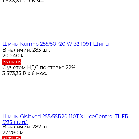
1 966,67
₽
x 6 мес.
Шины Kumho 255/50 r20 WI32 109T Шипы
В наличии: 283 шт.
20 240
₽
Купить
С учётом НДС по ставке 22%
3 373,33
₽
x 6 мес.
Шины Gislaved 255/55R20 110T XL IceControl TL FR
(233 шип.)
В наличии: 282 шт.
22 780
₽
Купить