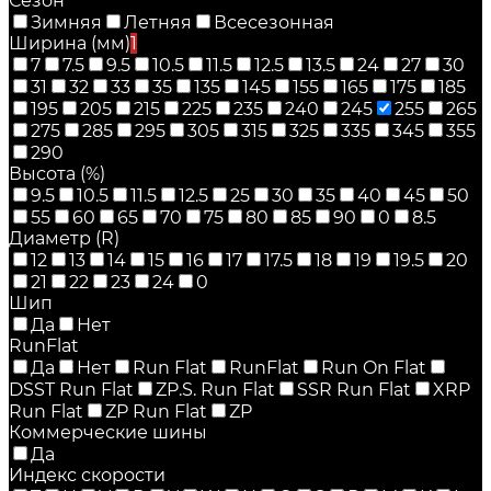
Сезон
Зимняя
Летняя
Всесезонная
Ширина (мм)
1
7
7.5
9.5
10.5
11.5
12.5
13.5
24
27
30
31
32
33
35
135
145
155
165
175
185
195
205
215
225
235
240
245
255
265
275
285
295
305
315
325
335
345
355
290
Высота (%)
9.5
10.5
11.5
12.5
25
30
35
40
45
50
55
60
65
70
75
80
85
90
0
8.5
Диаметр (R)
12
13
14
15
16
17
17.5
18
19
19.5
20
21
22
23
24
0
Шип
Да
Нет
RunFlat
Да
Нет
Run Flat
RunFlat
Run On Flat
DSST Run Flat
ZP.S. Run Flat
SSR Run Flat
XRP
Run Flat
ZP Run Flat
ZP
Коммерческие шины
Да
Индекс скорости