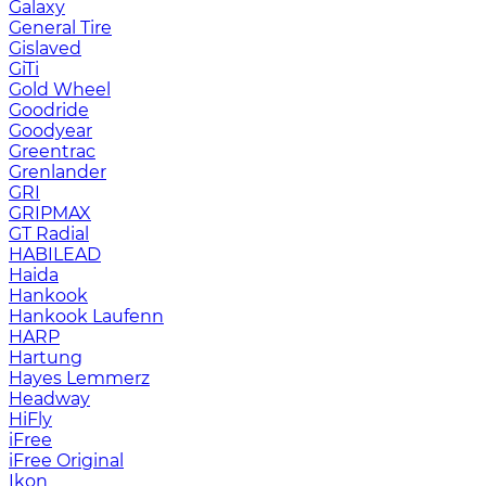
Galaxy
General Tire
Gislaved
GiTi
Gold Wheel
Goodride
Goodyear
Greentrac
Grenlander
GRI
GRIPMAX
GT Radial
HABILEAD
Haida
Hankook
Hankook Laufenn
HARP
Hartung
Hayes Lemmerz
Headway
HiFly
iFree
iFree Original
Ikon