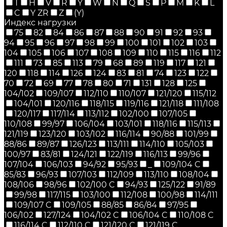
T
H
V
R
Y
W
N
Q
S
P
M
K
L
C
Y ZR
Z
(Y)
Индекс нагрузки
75
82
84
86
87
88
90
91
92
93
94
95
96
97
98
99
100
101
102
103
104
105
106
107
108
109
110
115
116
112
111
73
85
113
79
68
89
119
117
121
120
118
114
126
124
83
81
74
123
122
70
72
69
77
78
80
71
131
128
125
104/102
109/107
112/110
110/107
121/120
115/112
104/101
120/116
118/115
119/116
121/118
111/108
120/117
117/114
113/112
102/100
107/105
110/108
99/97
106/104
103/101
118/116
115/113
121/119
123/120
103/102
116/114
90/88
101/99
88/86
89/87
126/123
113/111
114/110
105/103
100/97
83/81
124/121
122/119
116/113
99/96
107/104
106/103
94/92
95/93
_
109/104 C
85/83
96/93
107/103
112/109
113/110
108/104
108/106
98/96
102/100 C
94/93
125/122
91/89
99/98
117/115
103/100
112/108
100/98
114/111
109/107 C
109/105
88/85
86/84
97/95
106/102
127/124
104/102 C
106/104 C
110/108 C
116/114 C
112/110 C
121/120 C
121/119 C