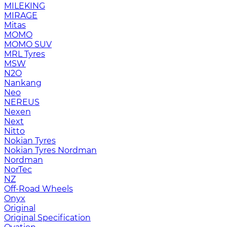
MILEKING
MIRAGE
Mitas
MOMO
MOMO SUV
MRL Tyres
MSW
N2O
Nankang
Neo
NEREUS
Nexen
Next
Nitto
Nokian Tyres
Nokian Tyres Nordman
Nordman
NorTec
NZ
Off-Road Wheels
Onyx
Original
Original Specification