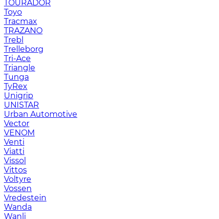
TOURADOR
Toyo
Tracmax
TRAZANO
Trebl
Trelleborg
Tri-Ace
Triangle
Tunga
TyRex
Unigrip
UNISTAR
Urban Automotive
Vector
VENOM
Venti
Viatti
Vissol
Vittos
Voltyre
Vossen
Vredestein
Wanda
Wanli