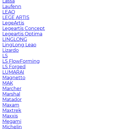
Lassa
Laufenn
LEAO
LEGE ARTIS
LegeArtis
Legeartis Concept
Legeartis Optima
LINGLONG
LingLong Leao
Lizardo
LS
LS FlowForming
LS Forged
LUMARAI
Magnetto
MAK
Marcher
Marshal
Matador
Maxam
Maxtrek
Maxxis
Megami
Michelin