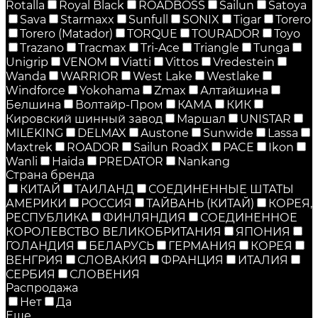
Rotalla
Royal Black
ROADBOSS
Sailun
Satoya
Sava
Starmaxx
Sunfull
SONIX
Tigar
Torero
Torero (Matador)
TORQUE
TOURADOR
Toyo
Trazano
Tracmax
Tri-Ace
Triangle
Tunga
Unigrip
VENOM
Viatti
Vittos
Vredestein
Wanda
WARRIOR
West Lake
Westlake
Windforce
Yokohama
Zmax
Алтайшина
Белшина
Волтайр-Пром
КАМА
КИК
Кировский шинный завод
Маршал
UNISTAR
MILEKING
DELMAX
Austone
Sunwide
Lassa
Maxtrek
ROADOR
Sailun RoadX
PACE
Ikon
Wanli
Haida
PREDATOR
Nankang
Страна бренда
КИТАЙ
ТАИЛАНД
СОЕДИНЕННЫЕ ШТАТЫ
АМЕРИКИ
РОССИЯ
ТАЙВАНЬ (КИТАЙ)
КОРЕЯ,
РЕСПУБЛИКА
ФИНЛЯНДИЯ
СОЕДИНЕННОЕ
КОРОЛЕВСТВО ВЕЛИКОБРИТАНИЯ
ЯПОНИЯ
ГОЛАНДИЯ
БЕЛАРУСЬ
ГЕРМАНИЯ
КОРЕЯ
ВЕНГРИЯ
СЛОВАКИЯ
ФРАНЦИЯ
ИТАЛИЯ
СЕРБИЯ
СЛОВЕНИЯ
Распродажа
Нет
Да
Еще