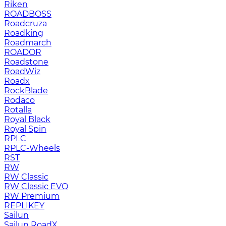
Riken
ROADBOSS
Roadcruza
Roadking
Roadmarch
ROADOR
Roadstone
RoadWiz
Roadx
RockBlade
Rodaco
Rotalla
Royal Black
Royal Spin
RPLC
RPLC-Wheels
RST
RW
RW Classic
RW Classic EVO
RW Premium
RЕPLIKEY
Sailun
Sailun RoadX