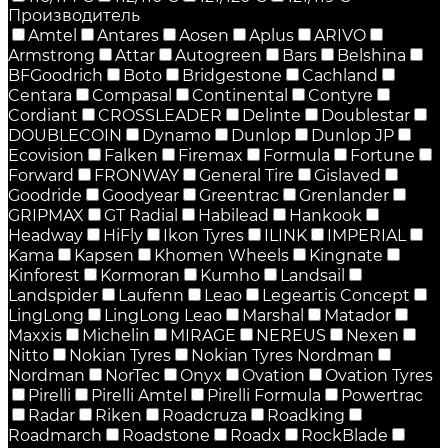
Производитель
Amtel
Antares
Aosen
Aplus
ARIVO
Armstrong
Attar
Autogreen
Bars
Belshina
BFGoodrich
Boto
Bridgestone
Cachland
Centara
Compasal
Continental
Contyre
Cordiant
CROSSLEADER
Delinte
Doublestar
DOUBLECOIN
Dynamo
Dunlop
Dunlop JP
Ecovision
Falken
Firemax
Formula
Fortune
Forward
FRONWAY
General Tire
Gislaved
Goodride
Goodyear
Greentrac
Grenlander
GRIPMAX
GT Radial
Habilead
Hankook
Headway
HiFly
Ikon Tyres
ILINK
IMPERIAL
Kama
Kapsen
Khomen Wheels
Kingnate
Kinforest
Kormoran
Kumho
Landsail
Landspider
Laufenn
Leao
Legeartis Concept
LingLong
LingLong Leao
Marshal
Matador
Maxxis
Michelin
MIRAGE
NEREUS
Nexen
Nitto
Nokian Tyres
Nokian Tyres Nordman
Nordman
NorTec
Onyx
Ovation
Ovation Tyres
Pirelli
Pirelli Amtel
Pirelli Formula
Powertrac
Radar
Riken
Roadcruza
Roadking
Roadmarch
Roadstone
Roadx
RockBlade