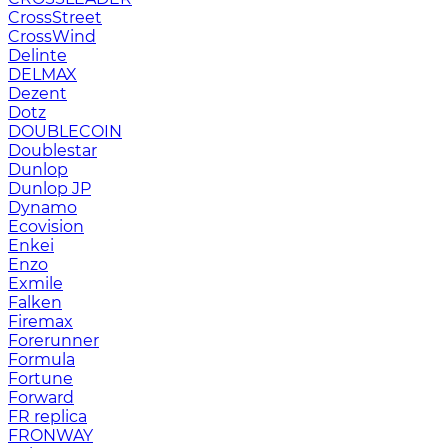
CrossStreet
CrossWind
Delinte
DELMAX
Dezent
Dotz
DOUBLECOIN
Doublestar
Dunlop
Dunlop JP
Dynamo
Ecovision
Enkei
Enzo
Exmile
Falken
Firemax
Forerunner
Formula
Fortune
Forward
FR replica
FRONWAY