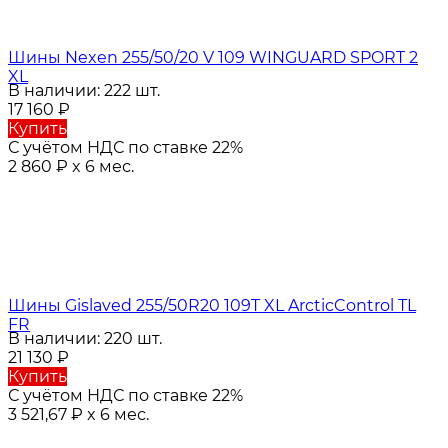
Шины Nexen 255/50/20 V 109 WINGUARD SPORT 2
XL
В наличии: 222 шт.
17 160
₽
Купить
С учётом НДС по ставке 22%
2 860
₽
x 6 мес.
Шины Gislaved 255/50R20 109T XL ArcticControl TL
FR
В наличии: 220 шт.
21 130
₽
Купить
С учётом НДС по ставке 22%
3 521,67
₽
x 6 мес.