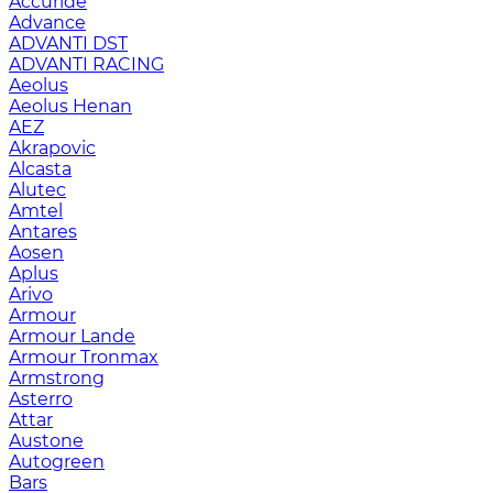
Accuride
Advance
ADVANTI DST
ADVANTI RACING
Aeolus
Aeolus Henan
AEZ
Akrapovic
Alcasta
Alutec
Amtel
Antares
Aosen
Aplus
Arivo
Armour
Armour Lande
Armour Tronmax
Armstrong
Asterro
Attar
Austone
Autogreen
Bars