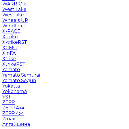
WARRIOR
West Lake
Westlake
Wheels UP
Windforce
X-RACE
X-trike
X-trikeRST
XCMG
XinFA
Xtrike
XtrikeRST
Yamato
Yamato Samurai
Yamato Segun
Yokatta
Yokohama
YST
ZEPP
ZEPP 4x4
ZEPP 4х4
Zmax
Алтайшина