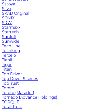
Satoya
Sava
SKAD Original
SONIX
SRW
Starmaxx
Startech
Sunfull
Sunwide
Tech Line
Techking
Tercelo
Tianli
Tigar
Titan
Top Driver
Top Driver S-series
TopTrust
Torero
Torero (Matador)
Tornado (Advance Holdings)
TORQUE
Total Trust