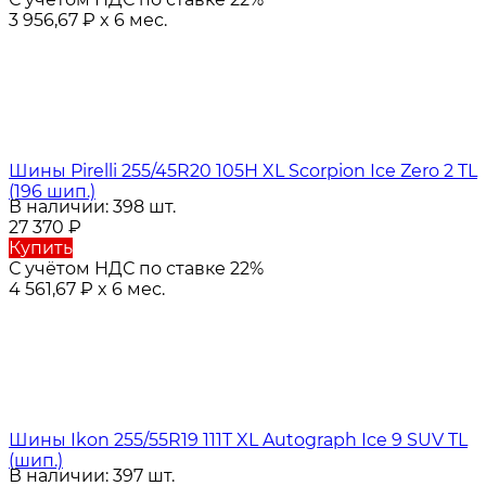
3 956,67
₽
x 6 мес.
Шины Pirelli 255/45R20 105H XL Scorpion Ice Zero 2 TL
(196 шип.)
В наличии: 398 шт.
27 370
₽
Купить
С учётом НДС по ставке 22%
4 561,67
₽
x 6 мес.
Шины Ikon 255/55R19 111T XL Autograph Ice 9 SUV TL
(шип.)
В наличии: 397 шт.