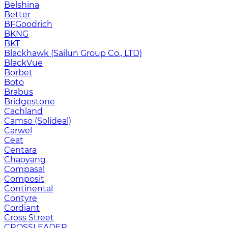
Belshina
Better
BFGoodrich
BKNG
BKT
Blackhawk (Sailun Group Co., LTD)
BlackVue
Borbet
Boto
Brabus
Bridgestone
Cachland
Camso (Solideal)
Carwel
Ceat
Centara
Chaoyang
Compasal
Composit
Continental
Contyre
Cordiant
Cross Street
CROSSLEADER