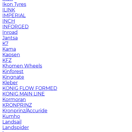
Ikon Tyres
ILINK
IMPERIAL
INCH
INFORGED
Inroad
Jantsa
K7
Kama
Kapsen
KFZ
Khomen Wheels
Kinforest
Kingnate
Kleber
KONIG FLOW FORMED
KONIG MAIN LINE
Kormoran
KRONPRINZ
Kronprinz/Accuride
Kumho
Landsail
Landspider