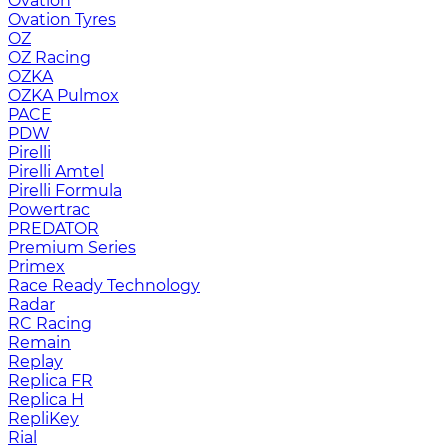
Ovation
Ovation Tyres
OZ
OZ Racing
OZKA
OZKA Pulmox
PACE
PDW
Pirelli
Pirelli Amtel
Pirelli Formula
Powertrac
PREDATOR
Premium Series
Primex
Race Ready Technology
Radar
RC Racing
Remain
Replay
Replica FR
Replica H
RepliKey
Rial