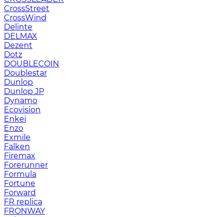
CrossStreet
CrossWind
Delinte
DELMAX
Dezent
Dotz
DOUBLECOIN
Doublestar
Dunlop
Dunlop JP
Dynamo
Ecovision
Enkei
Enzo
Exmile
Falken
Firemax
Forerunner
Formula
Fortune
Forward
FR replica
FRONWAY