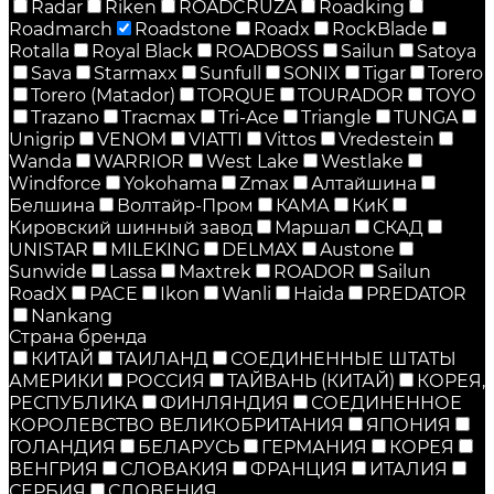
Radar
Riken
ROADCRUZA
Roadking
Roadmarch
Roadstone
Roadx
RockBlade
Rotalla
Royal Black
ROADBOSS
Sailun
Satoya
Sava
Starmaxx
Sunfull
SONIX
Tigar
Torero
Torero (Matador)
TORQUE
TOURADOR
TOYO
Trazano
Tracmax
Tri-Ace
Triangle
TUNGA
Unigrip
VENOM
VIATTI
Vittos
Vredestein
Wanda
WARRIOR
West Lake
Westlake
Windforce
Yokohama
Zmax
Алтайшина
Белшина
Волтайр-Пром
КАМА
КиК
Кировский шинный завод
Маршал
СКАД
UNISTAR
MILEKING
DELMAX
Austone
Sunwide
Lassa
Maxtrek
ROADOR
Sailun
RoadX
PACE
Ikon
Wanli
Haida
PREDATOR
Nankang
Страна бренда
КИТАЙ
ТАИЛАНД
СОЕДИНЕННЫЕ ШТАТЫ
АМЕРИКИ
РОССИЯ
ТАЙВАНЬ (КИТАЙ)
КОРЕЯ,
РЕСПУБЛИКА
ФИНЛЯНДИЯ
СОЕДИНЕННОЕ
КОРОЛЕВСТВО ВЕЛИКОБРИТАНИЯ
ЯПОНИЯ
ГОЛАНДИЯ
БЕЛАРУСЬ
ГЕРМАНИЯ
КОРЕЯ
ВЕНГРИЯ
СЛОВАКИЯ
ФРАНЦИЯ
ИТАЛИЯ
СЕРБИЯ
СЛОВЕНИЯ