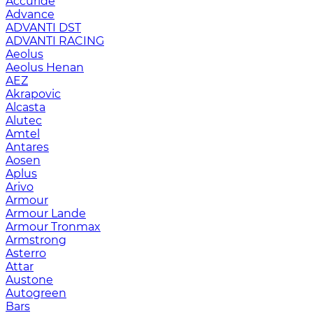
Accuride
Advance
ADVANTI DST
ADVANTI RACING
Aeolus
Aeolus Henan
AEZ
Akrapovic
Alcasta
Alutec
Amtel
Antares
Aosen
Aplus
Arivo
Armour
Armour Lande
Armour Tronmax
Armstrong
Asterro
Attar
Austone
Autogreen
Bars