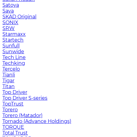
Satoya
Sava
SKAD Original
SONIX
SRW
Starmaxx
Startech
Sunfull
Sunwide
Tech Line
Techking
Tercelo
Tianli
Tigar
Titan
Top Driver
Top Driver S-series
TopTrust
Torero
Torero (Matador)
Tornado (Advance Holdings)
TORQUE
Total Trust