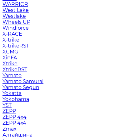
WARRIOR
West Lake
Westlake
Wheels UP
Windforce
X-RACE
X-trike
X-trikeRST
XCMG
XinFA
Xtrike
XtrikeRST
Yamato
Yamato Samurai
Yamato Segun
Yokatta
Yokohama
YST
ZEPP
ZEPP 4x4
ZEPP 4х4
Zmax
Алтайшина