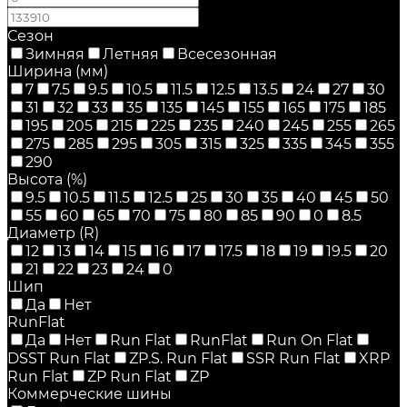
Сезон
Зимняя
Летняя
Всесезонная
Ширина (мм)
7
7.5
9.5
10.5
11.5
12.5
13.5
24
27
30
31
32
33
35
135
145
155
165
175
185
195
205
215
225
235
240
245
255
265
275
285
295
305
315
325
335
345
355
290
Высота (%)
9.5
10.5
11.5
12.5
25
30
35
40
45
50
55
60
65
70
75
80
85
90
0
8.5
Диаметр (R)
12
13
14
15
16
17
17.5
18
19
19.5
20
21
22
23
24
0
Шип
Да
Нет
RunFlat
Да
Нет
Run Flat
RunFlat
Run On Flat
DSST Run Flat
ZP.S. Run Flat
SSR Run Flat
XRP
Run Flat
ZP Run Flat
ZP
Коммерческие шины