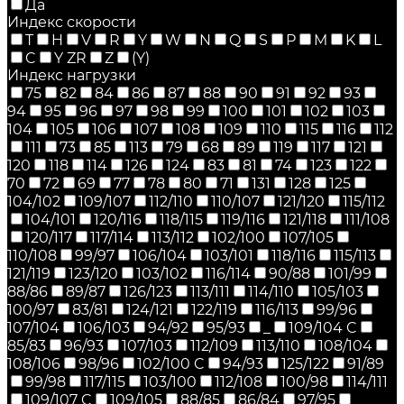
Да
Индекс скорости
T
H
V
R
Y
W
N
Q
S
P
M
K
L
C
Y ZR
Z
(Y)
Индекс нагрузки
75
82
84
86
87
88
90
91
92
93
94
95
96
97
98
99
100
101
102
103
104
105
106
107
108
109
110
115
116
112
111
73
85
113
79
68
89
119
117
121
120
118
114
126
124
83
81
74
123
122
70
72
69
77
78
80
71
131
128
125
104/102
109/107
112/110
110/107
121/120
115/112
104/101
120/116
118/115
119/116
121/118
111/108
120/117
117/114
113/112
102/100
107/105
110/108
99/97
106/104
103/101
118/116
115/113
121/119
123/120
103/102
116/114
90/88
101/99
88/86
89/87
126/123
113/111
114/110
105/103
100/97
83/81
124/121
122/119
116/113
99/96
107/104
106/103
94/92
95/93
_
109/104 C
85/83
96/93
107/103
112/109
113/110
108/104
108/106
98/96
102/100 C
94/93
125/122
91/89
99/98
117/115
103/100
112/108
100/98
114/111
109/107 C
109/105
88/85
86/84
97/95