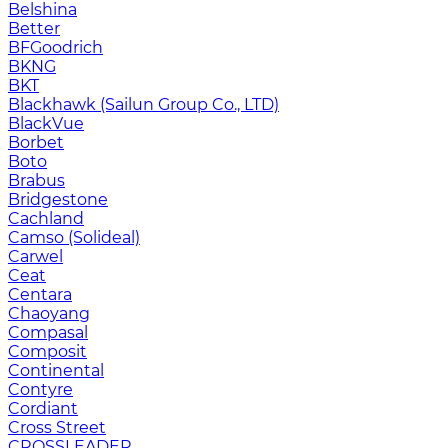
Belshina
Better
BFGoodrich
BKNG
BKT
Blackhawk (Sailun Group Co., LTD)
BlackVue
Borbet
Boto
Brabus
Bridgestone
Cachland
Camso (Solideal)
Carwel
Ceat
Centara
Chaoyang
Compasal
Composit
Continental
Contyre
Cordiant
Cross Street
CROSSLEADER