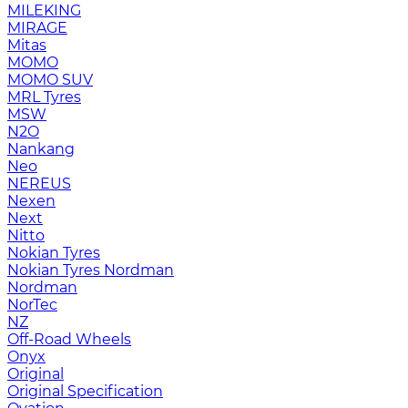
MILEKING
MIRAGE
Mitas
MOMO
MOMO SUV
MRL Tyres
MSW
N2O
Nankang
Neo
NEREUS
Nexen
Next
Nitto
Nokian Tyres
Nokian Tyres Nordman
Nordman
NorTec
NZ
Off-Road Wheels
Onyx
Original
Original Specification