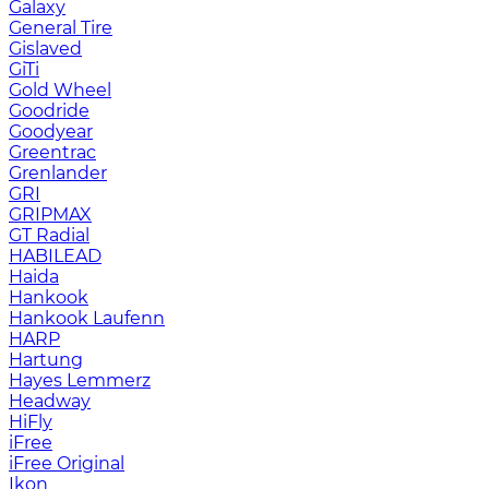
Galaxy
General Tire
Gislaved
GiTi
Gold Wheel
Goodride
Goodyear
Greentrac
Grenlander
GRI
GRIPMAX
GT Radial
HABILEAD
Haida
Hankook
Hankook Laufenn
HARP
Hartung
Hayes Lemmerz
Headway
HiFly
iFree
iFree Original
Ikon