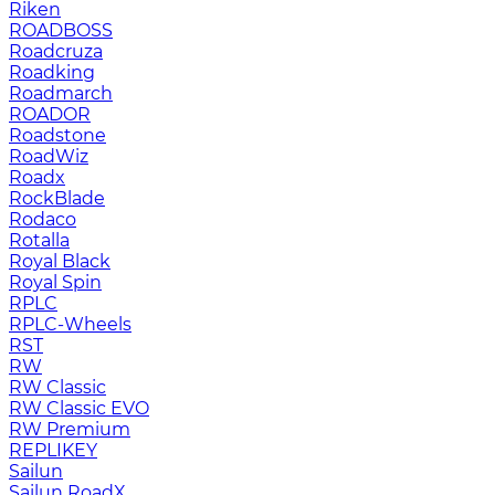
Riken
ROADBOSS
Roadcruza
Roadking
Roadmarch
ROADOR
Roadstone
RoadWiz
Roadx
RockBlade
Rodaco
Rotalla
Royal Black
Royal Spin
RPLC
RPLC-Wheels
RST
RW
RW Classic
RW Classic EVO
RW Premium
RЕPLIKEY
Sailun
Sailun RoadX