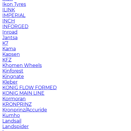
Ikon Tyres
ILINK
IMPERIAL
INCH
INFORGED
Inroad
Jantsa
K7
Kama
Kapsen
KFZ
Khomen Wheels
Kinforest
Kingnate
Kleber
KONIG FLOW FORMED
KONIG MAIN LINE
Kormoran
KRONPRINZ
Kronprinz/Accuride
Kumho
Landsail
Landspider