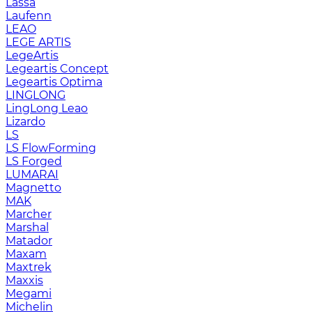
Lassa
Laufenn
LEAO
LEGE ARTIS
LegeArtis
Legeartis Concept
Legeartis Optima
LINGLONG
LingLong Leao
Lizardo
LS
LS FlowForming
LS Forged
LUMARAI
Magnetto
MAK
Marcher
Marshal
Matador
Maxam
Maxtrek
Maxxis
Megami
Michelin