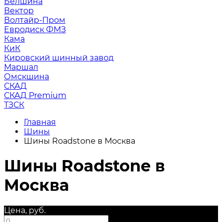
Белшина
Вектор
Волтайр-Пром
Евродиск ФМЗ
Кама
КиК
Кировский шинный завод
Маршал
Омскшина
СКАД
СКАД Premium
ТЗСК
Главная
Шины
Шины Roadstone в Москва
Шины Roadstone в
Москва
Цена, руб.
—