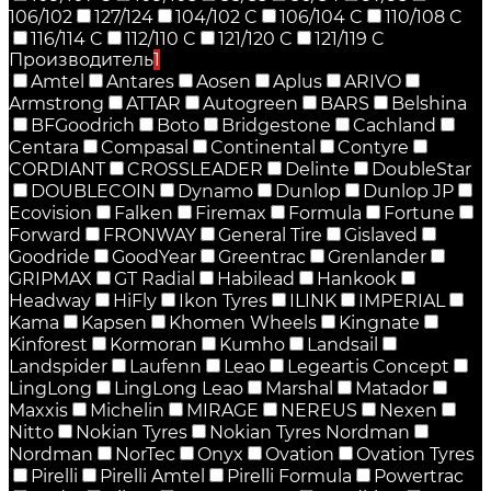
106/102
127/124
104/102 C
106/104 C
110/108 C
116/114 C
112/110 C
121/120 C
121/119 C
Производитель
1
Amtel
Antares
Aosen
Aplus
ARIVO
Armstrong
ATTAR
Autogreen
BARS
Belshina
BFGoodrich
Boto
Bridgestone
Cachland
Centara
Compasal
Continental
Contyre
CORDIANT
CROSSLEADER
Delinte
DoubleStar
DOUBLECOIN
Dynamo
Dunlop
Dunlop JP
Ecovision
Falken
Firemax
Formula
Fortune
Forward
FRONWAY
General Tire
Gislaved
Goodride
GoodYear
Greentrac
Grenlander
GRIPMAX
GT Radial
Habilead
Hankook
Headway
HiFly
Ikon Tyres
ILINK
IMPERIAL
Kama
Kapsen
Khomen Wheels
Kingnate
Kinforest
Kormoran
Kumho
Landsail
Landspider
Laufenn
Leao
Legeartis Concept
LingLong
LingLong Leao
Marshal
Matador
Maxxis
Michelin
MIRAGE
NEREUS
Nexen
Nitto
Nokian Tyres
Nokian Tyres Nordman
Nordman
NorTec
Onyx
Ovation
Ovation Tyres
Pirelli
Pirelli Amtel
Pirelli Formula
Powertrac