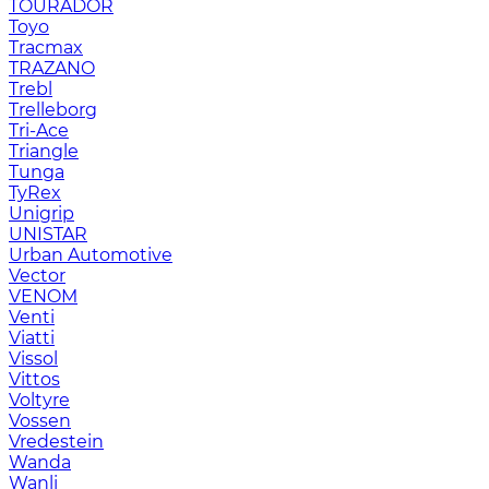
TOURADOR
Toyo
Tracmax
TRAZANO
Trebl
Trelleborg
Tri-Ace
Triangle
Tunga
TyRex
Unigrip
UNISTAR
Urban Automotive
Vector
VENOM
Venti
Viatti
Vissol
Vittos
Voltyre
Vossen
Vredestein
Wanda
Wanli