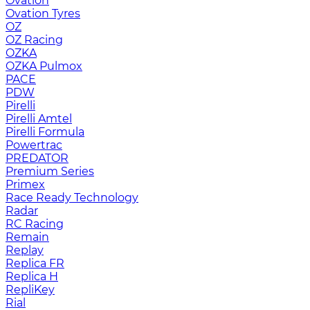
Ovation
Ovation Tyres
OZ
OZ Racing
OZKA
OZKA Pulmox
PACE
PDW
Pirelli
Pirelli Amtel
Pirelli Formula
Powertrac
PREDATOR
Premium Series
Primex
Race Ready Technology
Radar
RC Racing
Remain
Replay
Replica FR
Replica H
RepliKey
Rial