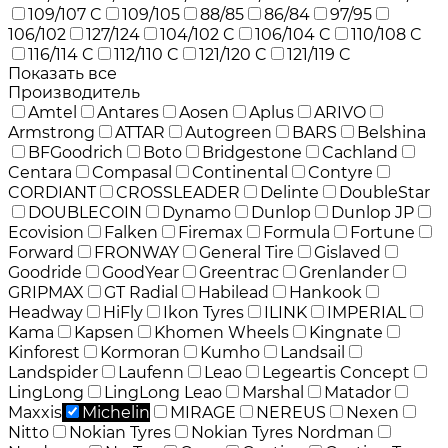
109/107 C
109/105
88/85
86/84
97/95
106/102
127/124
104/102 C
106/104 C
110/108 C
116/114 C
112/110 C
121/120 C
121/119 C
Показать все
Производитель
Amtel
Antares
Aosen
Aplus
ARIVO
Armstrong
ATTAR
Autogreen
BARS
Belshina
BFGoodrich
Boto
Bridgestone
Cachland
Centara
Compasal
Continental
Contyre
CORDIANT
CROSSLEADER
Delinte
DoubleStar
DOUBLECOIN
Dynamo
Dunlop
Dunlop JP
Ecovision
Falken
Firemax
Formula
Fortune
Forward
FRONWAY
General Tire
Gislaved
Goodride
GoodYear
Greentrac
Grenlander
GRIPMAX
GT Radial
Habilead
Hankook
Headway
HiFly
Ikon Tyres
ILINK
IMPERIAL
Kama
Kapsen
Khomen Wheels
Kingnate
Kinforest
Kormoran
Kumho
Landsail
Landspider
Laufenn
Leao
Legeartis Concept
LingLong
LingLong Leao
Marshal
Matador
Maxxis
Michelin
MIRAGE
NEREUS
Nexen
Nitto
Nokian Tyres
Nokian Tyres Nordman