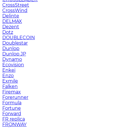
CrossStreet
CrossWind
Delinte
DELMAX
Dezent
Dotz
DOUBLECOIN
Doublestar
Dunlop
Dunlop JP
Dynamo
Ecovision
Enkei
Enzo
Exmile
Falken
Firemax
Forerunner
Formula
Fortune
Forward
FR replica
FRONWAY