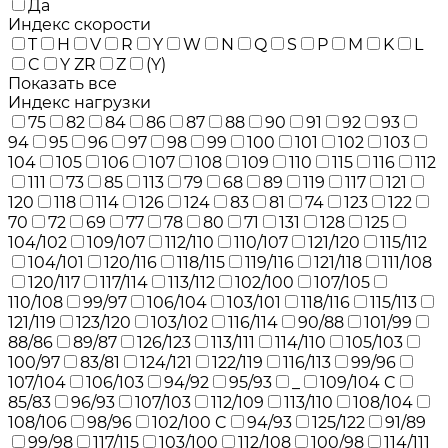
Да
Индекс скорости
T
H
V
R
Y
W
N
Q
S
P
M
K
L
C
Y ZR
Z
(Y)
Показать все
Индекс нагрузки
75
82
84
86
87
88
90
91
92
93
94
95
96
97
98
99
100
101
102
103
104
105
106
107
108
109
110
115
116
112
111
73
85
113
79
68
89
119
117
121
120
118
114
126
124
83
81
74
123
122
70
72
69
77
78
80
71
131
128
125
104/102
109/107
112/110
110/107
121/120
115/112
104/101
120/116
118/115
119/116
121/118
111/108
120/117
117/114
113/112
102/100
107/105
110/108
99/97
106/104
103/101
118/116
115/113
121/119
123/120
103/102
116/114
90/88
101/99
88/86
89/87
126/123
113/111
114/110
105/103
100/97
83/81
124/121
122/119
116/113
99/96
107/104
106/103
94/92
95/93
_
109/104 C
85/83
96/93
107/103
112/109
113/110
108/104
108/106
98/96
102/100 C
94/93
125/122
91/89
99/98
117/115
103/100
112/108
100/98
114/111