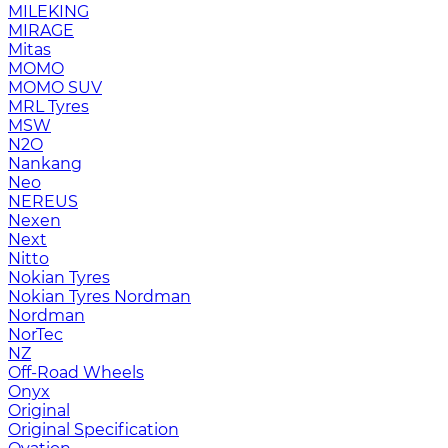
MILEKING
MIRAGE
Mitas
MOMO
MOMO SUV
MRL Tyres
MSW
N2O
Nankang
Neo
NEREUS
Nexen
Next
Nitto
Nokian Tyres
Nokian Tyres Nordman
Nordman
NorTec
NZ
Off-Road Wheels
Onyx
Original
Original Specification