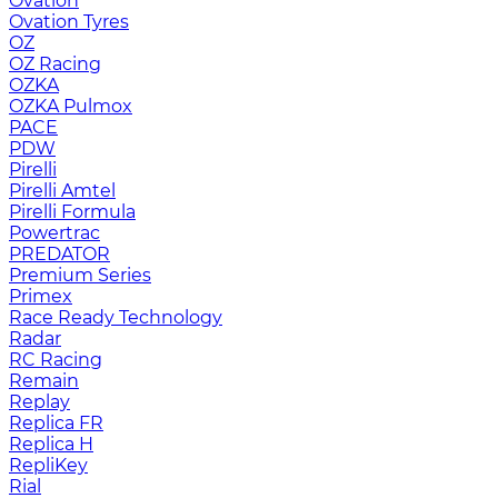
Ovation
Ovation Tyres
OZ
OZ Racing
OZKA
OZKA Pulmox
PACE
PDW
Pirelli
Pirelli Amtel
Pirelli Formula
Powertrac
PREDATOR
Premium Series
Primex
Race Ready Technology
Radar
RC Racing
Remain
Replay
Replica FR
Replica H
RepliKey
Rial