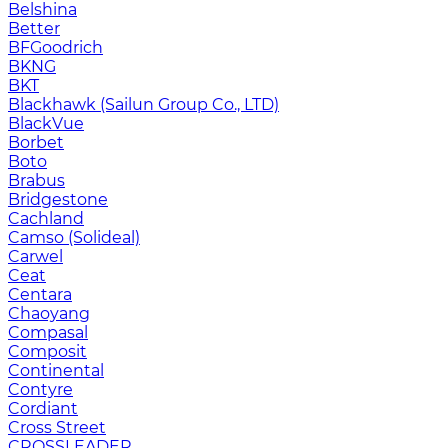
Belshina
Better
BFGoodrich
BKNG
BKT
Blackhawk (Sailun Group Co., LTD)
BlackVue
Borbet
Boto
Brabus
Bridgestone
Cachland
Camso (Solideal)
Carwel
Ceat
Centara
Chaoyang
Compasal
Composit
Continental
Contyre
Cordiant
Cross Street
CROSSLEADER