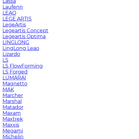
Lassa
Laufenn
LEAO
LEGE ARTIS
LegeArtis
Legeartis Concept
Legeartis Optima
LINGLONG
LingLong Leao
Lizardo
LS
LS FlowForming
LS Forged
LUMARAI
Magnetto
MAK
Marcher
Marshal
Matador
Maxam
Maxtrek
Maxxis
Megami
Michelin