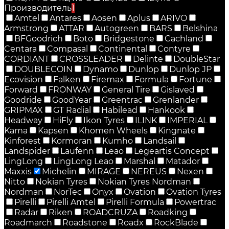
Производитель
1
Amtel
Antares
Aosen
Aplus
ARIVO
Armstrong
ATTAR
Autogreen
BARS
Belshina
BFGoodrich
Boto
Bridgestone
Cachland
Centara
Compasal
Continental
Contyre
CORDIANT
CROSSLEADER
Delinte
DoubleStar
DOUBLECOIN
Dynamo
Dunlop
Dunlop JP
Ecovision
Falken
Firemax
Formula
Fortune
Forward
FRONWAY
General Tire
Gislaved
Goodride
GoodYear
Greentrac
Grenlander
GRIPMAX
GT Radial
Habilead
Hankook
Headway
HiFly
Ikon Tyres
ILINK
IMPERIAL
Kama
Kapsen
Khomen Wheels
Kingnate
Kinforest
Kormoran
Kumho
Landsail
Landspider
Laufenn
Leao
Legeartis Concept
LingLong
LingLong Leao
Marshal
Matador
Maxxis
Michelin
MIRAGE
NEREUS
Nexen
Nitto
Nokian Tyres
Nokian Tyres Nordman
Nordman
NorTec
Onyx
Ovation
Ovation Tyres
Pirelli
Pirelli Amtel
Pirelli Formula
Powertrac
Radar
Riken
ROADCRUZA
Roadking
Roadmarch
Roadstone
Roadx
RockBlade