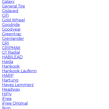
Galaxy
General Tire
Gislaved
GiTi
Gold Wheel
Goodride
Goodyear
Greentrac
Grenlander
GRI
GRIPMAX
GT Radial
HABILEAD
Haida
Hankook
Hankook Laufenn
HARP
Hartung
Hayes Lemmerz
Headway
HiFly
iFree
iFree Original
Ikon