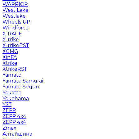
WARRIOR
West Lake
Westlake
Wheels UP
Windforce
X-RACE
X-trike
X-trikeRST
XCMG
XinFA
Xtrike
XtrikeRST
Yamato
Yamato Samurai
Yamato Segun
Yokatta
Yokohama
YST
ZEPP
ZEPP 4x4
ZEPP 4х4
Zmax
Алтайшина