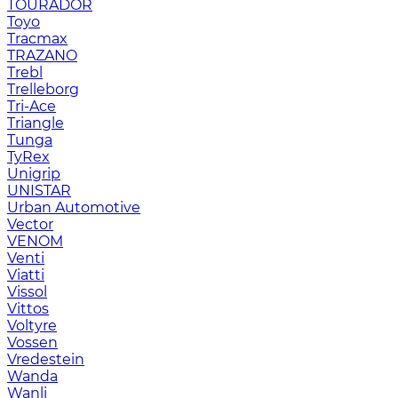
TOURADOR
Toyo
Tracmax
TRAZANO
Trebl
Trelleborg
Tri-Ace
Triangle
Tunga
TyRex
Unigrip
UNISTAR
Urban Automotive
Vector
VENOM
Venti
Viatti
Vissol
Vittos
Voltyre
Vossen
Vredestein
Wanda
Wanli