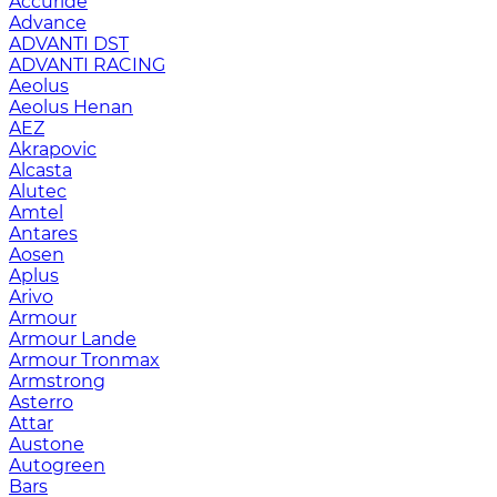
Accuride
Advance
ADVANTI DST
ADVANTI RACING
Aeolus
Aeolus Henan
AEZ
Akrapovic
Alcasta
Alutec
Amtel
Antares
Aosen
Aplus
Arivo
Armour
Armour Lande
Armour Tronmax
Armstrong
Asterro
Attar
Austone
Autogreen
Bars