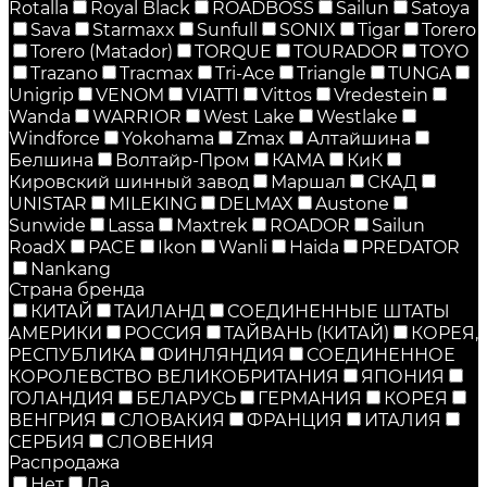
Rotalla
Royal Black
ROADBOSS
Sailun
Satoya
Sava
Starmaxx
Sunfull
SONIX
Tigar
Torero
Torero (Matador)
TORQUE
TOURADOR
TOYO
Trazano
Tracmax
Tri-Ace
Triangle
TUNGA
Unigrip
VENOM
VIATTI
Vittos
Vredestein
Wanda
WARRIOR
West Lake
Westlake
Windforce
Yokohama
Zmax
Алтайшина
Белшина
Волтайр-Пром
КАМА
КиК
Кировский шинный завод
Маршал
СКАД
UNISTAR
MILEKING
DELMAX
Austone
Sunwide
Lassa
Maxtrek
ROADOR
Sailun
RoadX
PACE
Ikon
Wanli
Haida
PREDATOR
Nankang
Страна бренда
КИТАЙ
ТАИЛАНД
СОЕДИНЕННЫЕ ШТАТЫ
АМЕРИКИ
РОССИЯ
ТАЙВАНЬ (КИТАЙ)
КОРЕЯ,
РЕСПУБЛИКА
ФИНЛЯНДИЯ
СОЕДИНЕННОЕ
КОРОЛЕВСТВО ВЕЛИКОБРИТАНИЯ
ЯПОНИЯ
ГОЛАНДИЯ
БЕЛАРУСЬ
ГЕРМАНИЯ
КОРЕЯ
ВЕНГРИЯ
СЛОВАКИЯ
ФРАНЦИЯ
ИТАЛИЯ
СЕРБИЯ
СЛОВЕНИЯ
Распродажа
Нет
Да