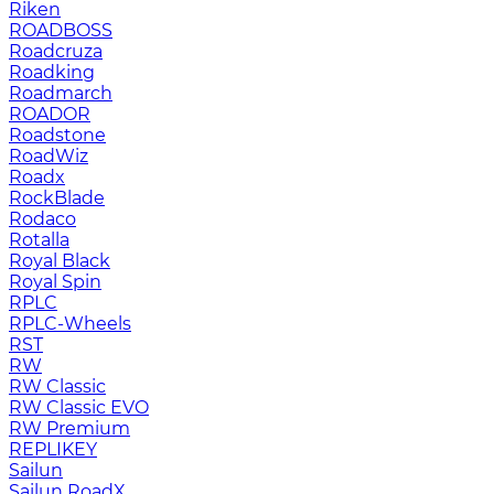
Riken
ROADBOSS
Roadcruza
Roadking
Roadmarch
ROADOR
Roadstone
RoadWiz
Roadx
RockBlade
Rodaco
Rotalla
Royal Black
Royal Spin
RPLC
RPLC-Wheels
RST
RW
RW Classic
RW Classic EVO
RW Premium
RЕPLIKEY
Sailun
Sailun RoadX