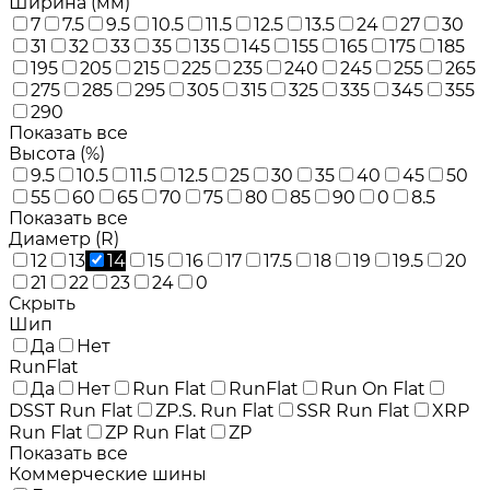
Ширина (мм)
7
7.5
9.5
10.5
11.5
12.5
13.5
24
27
30
31
32
33
35
135
145
155
165
175
185
195
205
215
225
235
240
245
255
265
275
285
295
305
315
325
335
345
355
290
Показать все
Высота (%)
9.5
10.5
11.5
12.5
25
30
35
40
45
50
55
60
65
70
75
80
85
90
0
8.5
Показать все
Диаметр (R)
12
13
14
15
16
17
17.5
18
19
19.5
20
21
22
23
24
0
Скрыть
Шип
Да
Нет
RunFlat
Да
Нет
Run Flat
RunFlat
Run On Flat
DSST Run Flat
ZP.S. Run Flat
SSR Run Flat
XRP
Run Flat
ZP Run Flat
ZP
Показать все
Коммерческие шины