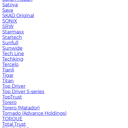
Satoya
Sava
SKAD Original
SONIX
SRW
Starmaxx
Startech
Sunfull
Sunwide
Tech Line
Techking
Tercelo
Tianli
Tigar
Titan
Top Driver
Top Driver S-series
TopTrust
Torero
Torero (Matador)
Tornado (Advance Holdings)
TORQUE
Total Trust