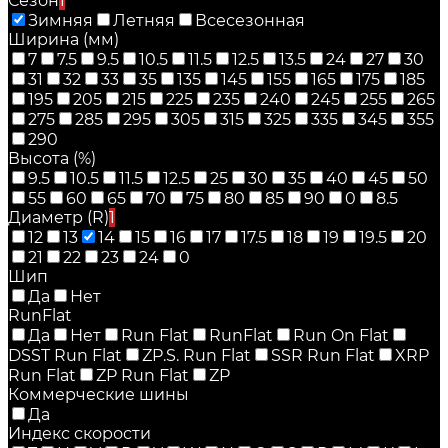
Сезон
1
Зимняя
Летняя
Всесезонная
Ширина (мм)
7
7.5
9.5
10.5
11.5
12.5
13.5
24
27
30
31
32
33
35
135
145
155
165
175
185
195
205
215
225
235
240
245
255
265
275
285
295
305
315
325
335
345
355
290
Высота (%)
9.5
10.5
11.5
12.5
25
30
35
40
45
50
55
60
65
70
75
80
85
90
0
8.5
Диаметр (R)
1
12
13
14
15
16
17
17.5
18
19
19.5
20
21
22
23
24
0
Шип
Да
Нет
RunFlat
Да
Нет
Run Flat
RunFlat
Run On Flat
DSST Run Flat
ZP.S. Run Flat
SSR Run Flat
XRP
Run Flat
ZP Run Flat
ZP
Коммерческие шины
Да
Индекс скорости