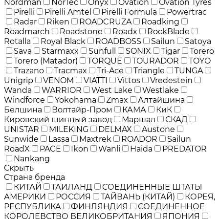
Nordman
NorTec
Onyx
Ovation
Ovation Tyres
Pirelli
Pirelli Amtel
Pirelli Formula
Powertrac
Radar
Riken
ROADCRUZA
Roadking
Roadmarch
Roadstone
Roadx
RockBlade
Rotalla
Royal Black
ROADBOSS
Sailun
Satoya
Sava
Starmaxx
Sunfull
SONIX
Tigar
Torero
Torero (Matador)
TORQUE
TOURADOR
TOYO
Trazano
Tracmax
Tri-Ace
Triangle
TUNGA
Unigrip
VENOM
VIATTI
Vittos
Vredestein
Wanda
WARRIOR
West Lake
Westlake
Windforce
Yokohama
Zmax
Алтайшина
Белшина
Волтайр-Пром
КАМА
КиК
Кировский шинный завод
Маршал
СКАД
UNISTAR
MILEKING
DELMAX
Austone
Sunwide
Lassa
Maxtrek
ROADOR
Sailun
RoadX
PACE
Ikon
Wanli
Haida
PREDATOR
Nankang
Скрыть
Страна бренда
КИТАЙ
ТАИЛАНД
СОЕДИНЕННЫЕ ШТАТЫ
АМЕРИКИ
РОССИЯ
ТАЙВАНЬ (КИТАЙ)
КОРЕЯ,
РЕСПУБЛИКА
ФИНЛЯНДИЯ
СОЕДИНЕННОЕ
КОРОЛЕВСТВО ВЕЛИКОБРИТАНИЯ
ЯПОНИЯ