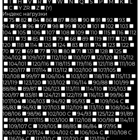
T
H
V
R
Y
W
N
Q
S
P
M
K
L
C
Y ZR
Z
(Y)
Индекс нагрузки
75
82
84
86
87
88
90
91
92
93
94
95
96
97
98
99
100
101
102
103
104
105
106
107
108
109
110
115
116
112
111
73
85
113
79
68
89
119
117
121
120
118
114
126
124
83
81
74
123
122
70
72
69
77
78
80
71
131
128
125
104/102
109/107
112/110
110/107
121/120
115/112
104/101
120/116
118/115
119/116
121/118
111/108
120/117
117/114
113/112
102/100
107/105
110/108
99/97
106/104
103/101
118/116
115/113
121/119
123/120
103/102
116/114
90/88
101/99
88/86
89/87
126/123
113/111
114/110
105/103
100/97
83/81
124/121
122/119
116/113
99/96
107/104
106/103
94/92
95/93
_
109/104 C
85/83
96/93
107/103
112/109
113/110
108/104
108/106
98/96
102/100 C
94/93
125/122
91/89
99/98
117/115
103/100
112/108
100/98
114/111
109/107 C
109/105
88/85
86/84
97/95
106/102
127/124
104/102 C
106/104 C
110/108 C
116/114 C
112/110 C
121/120 C
121/119 C