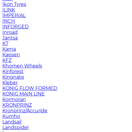
Ikon Tyres
ILINK
IMPERIAL
INCH
INFORGED
Inroad
Jantsa
K7
Kama
Kapsen
KFZ
Khomen Wheels
Kinforest
Kingnate
Kleber
KONIG FLOW FORMED
KONIG MAIN LINE
Kormoran
KRONPRINZ
Kronprinz/Accuride
Kumho
Landsail
Landspider