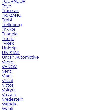
TOURADOR
Toyo
Tracmax
TRAZANO
Trebl
Trelleborg
Tri-Ace
Triangle
Tunga
TyRex
Unigrip
UNISTAR
Urban Automotive
Vector
VENOM
Venti
Viatti
Vissol
Vittos
Voltyre
Vossen
Vredestein
Wanda
Wanli