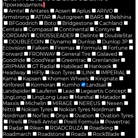
Производитель
1
Amtel
Antares
Aosen
Aplus
ARIVO
Armstrong
ATTAR
Autogreen
BARS
Belshina
BFGoodrich
Boto
Bridgestone
Cachland
Centara
Compasal
Continental
Contyre
CORDIANT
CROSSLEADER
Delinte
DoubleStar
DOUBLECOIN
Dynamo
Dunlop
Dunlop JP
Ecovision
Falken
Firemax
Formula
Fortune
Forward
FRONWAY
General Tire
Gislaved
Goodride
GoodYear
Greentrac
Grenlander
GRIPMAX
GT Radial
Habilead
Hankook
Headway
HiFly
Ikon Tyres
ILINK
IMPERIAL
Kama
Kapsen
Khomen Wheels
Kingnate
Kinforest
Kormoran
Kumho
Landsail
Landspider
Laufenn
Leao
Legeartis Concept
LingLong
LingLong Leao
Marshal
Matador
Maxxis
Michelin
MIRAGE
NEREUS
Nexen
Nitto
Nokian Tyres
Nokian Tyres Nordman
Nordman
NorTec
Onyx
Ovation
Ovation Tyres
Pirelli
Pirelli Amtel
Pirelli Formula
Powertrac
Radar
Riken
ROADCRUZA
Roadking
Roadmarch
Roadstone
Roadx
RockBlade