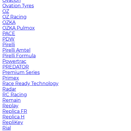
Ovation
Ovation Tyres
OZ
OZ Racing
OZKA
OZKA Pulmox
PACE
PDW
Pirelli
Pirelli Amtel
Pirelli Formula
Powertrac
PREDATOR
Premium Series
Primex
Race Ready Technology
Radar
RC Racing
Remain
Replay
Replica FR
Replica H
RepliKey
Rial