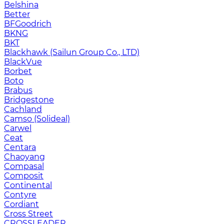
Belshina
Better
BFGoodrich
BKNG
BKT
Blackhawk (Sailun Group Co., LTD)
BlackVue
Borbet
Boto
Brabus
Bridgestone
Cachland
Camso (Solideal)
Carwel
Ceat
Centara
Chaoyang
Compasal
Composit
Continental
Contyre
Cordiant
Cross Street
CROSSLEADER