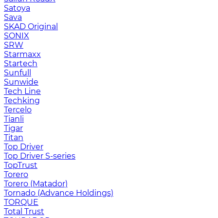
Satoya
Sava
SKAD Original
SONIX
SRW
Starmaxx
Startech
Sunfull
Sunwide
Tech Line
Techking
Tercelo
Tianli
Tigar
Titan
Top Driver
Top Driver S-series
TopTrust
Torero
Torero (Matador)
Tornado (Advance Holdings)
TORQUE
Total Trust