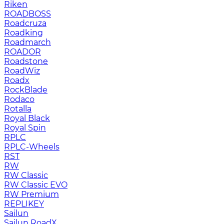
Riken
ROADBOSS
Roadcruza
Roadking
Roadmarch
ROADOR
Roadstone
RoadWiz
Roadx
RockBlade
Rodaco
Rotalla
Royal Black
Royal Spin
RPLC
RPLC-Wheels
RST
RW
RW Classic
RW Classic EVO
RW Premium
RЕPLIKEY
Sailun
Sailun RoadX