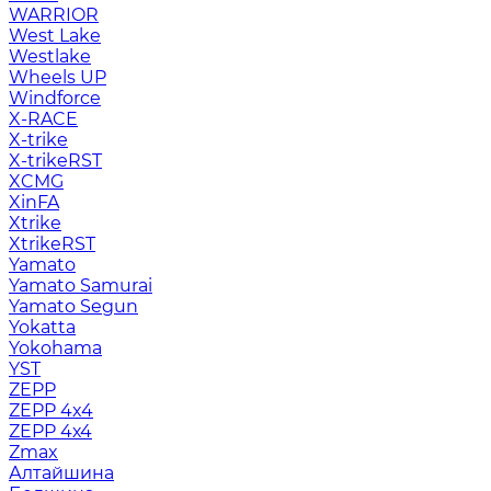
WARRIOR
West Lake
Westlake
Wheels UP
Windforce
X-RACE
X-trike
X-trikeRST
XCMG
XinFA
Xtrike
XtrikeRST
Yamato
Yamato Samurai
Yamato Segun
Yokatta
Yokohama
YST
ZEPP
ZEPP 4x4
ZEPP 4х4
Zmax
Алтайшина