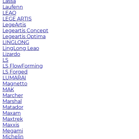
Lassa
Laufenn
LEAO
LEGE ARTIS
LegeArtis
Legeartis Concept
Legeartis Optima
LINGLONG
LingLong Leao
Lizardo
LS
LS FlowForming
LS Forged
LUMARAI
Magnetto
MAK
Marcher
Marshal
Matador
Maxam
Maxtrek
Maxxis
Megami
Michelin