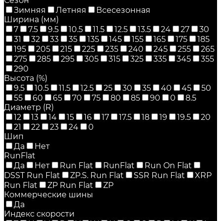
Сезон
Зимняя
Летняя
Всесезонная
Ширина (мм)
7
7.5
9.5
10.5
11.5
12.5
13.5
24
27
30
31
32
33
35
135
145
155
165
175
185
195
205
215
225
235
240
245
255
265
275
285
295
305
315
325
335
345
355
290
Высота (%)
9.5
10.5
11.5
12.5
25
30
35
40
45
50
55
60
65
70
75
80
85
90
0
8.5
Диаметр (R)
12
13
14
15
16
17
17.5
18
19
19.5
20
21
22
23
24
0
Шип
Да
Нет
RunFlat
Да
Нет
Run Flat
RunFlat
Run On Flat
DSST Run Flat
ZP.S. Run Flat
SSR Run Flat
XRP
Run Flat
ZP Run Flat
ZP
Коммерческие шины
Да
Индекс скорости