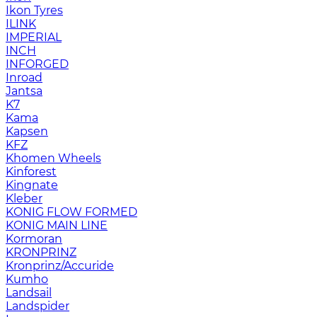
Ikon Tyres
ILINK
IMPERIAL
INCH
INFORGED
Inroad
Jantsa
K7
Kama
Kapsen
KFZ
Khomen Wheels
Kinforest
Kingnate
Kleber
KONIG FLOW FORMED
KONIG MAIN LINE
Kormoran
KRONPRINZ
Kronprinz/Accuride
Kumho
Landsail
Landspider