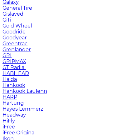
Galaxy
General Tire
Gislaved
GiTi
Gold Wheel
Goodride
Goodyear
Greentrac
Grenlander
GRI
GRIPMAX
GT Radial
HABILEAD
Haida
Hankook
Hankook Laufenn
HARP
Hartung
Hayes Lemmerz
Headway
HiFly
iFree
iFree Original
Ikon