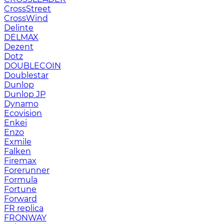
CrossStreet
CrossWind
Delinte
DELMAX
Dezent
Dotz
DOUBLECOIN
Doublestar
Dunlop
Dunlop JP
Dynamo
Ecovision
Enkei
Enzo
Exmile
Falken
Firemax
Forerunner
Formula
Fortune
Forward
FR replica
FRONWAY