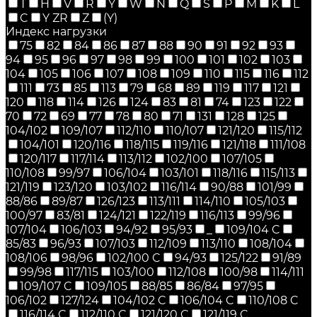
T
H
V
R
Y
W
N
Q
S
P
M
K
L
C
Y ZR
Z
(Y)
Индекс нагрузки
75
82
84
86
87
88
90
91
92
93
94
95
96
97
98
99
100
101
102
103
104
105
106
107
108
109
110
115
116
112
111
73
85
113
79
68
89
119
117
121
120
118
114
126
124
83
81
74
123
122
70
72
69
77
78
80
71
131
128
125
104/102
109/107
112/110
110/107
121/120
115/112
104/101
120/116
118/115
119/116
121/118
111/108
120/117
117/114
113/112
102/100
107/105
110/108
99/97
106/104
103/101
118/116
115/113
121/119
123/120
103/102
116/114
90/88
101/99
88/86
89/87
126/123
113/111
114/110
105/103
100/97
83/81
124/121
122/119
116/113
99/96
107/104
106/103
94/92
95/93
_
109/104 C
85/83
96/93
107/103
112/109
113/110
108/104
108/106
98/96
102/100 C
94/93
125/122
91/89
99/98
117/115
103/100
112/108
100/98
114/111
109/107 C
109/105
88/85
86/84
97/95
106/102
127/124
104/102 C
106/104 C
110/108 C
116/114 C
112/110 C
121/120 C
121/119 C