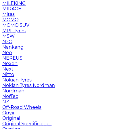
MILEKING
MIRAGE
Mitas
MOMO
MOMO SUV
MRL Tyres
MSW
N2O
Nankang
Neo
NEREUS
Nexen
Next
Nitto
Nokian Tyres
Nokian Tyres Nordman
Nordman
NorTec
NZ
Off-Road Wheels
Onyx
Original
Original Specification