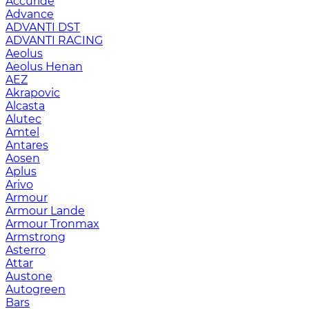
Accuride
Advance
ADVANTI DST
ADVANTI RACING
Aeolus
Aeolus Henan
AEZ
Akrapovic
Alcasta
Alutec
Amtel
Antares
Aosen
Aplus
Arivo
Armour
Armour Lande
Armour Tronmax
Armstrong
Asterro
Attar
Austone
Autogreen
Bars