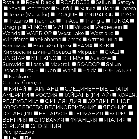
Rotalla
Royal Black
ROADBOSS
Sailun
Satoya
Sava
Starmaxx
Sunfull
SONIX
Tigar
Torero
Torero (Matador)
TORQUE
TOURADOR
TOYO
Trazano
Tracmax
Tri-Ace
Triangle
TUNGA
Unigrip
VENOM
VIATTI
Vittos
Vredestein
Wanda
WARRIOR
West Lake
Westlake
Windforce
Yokohama
Zmax
Алтайшина
Белшина
Волтайр-Пром
КАМА
КиК
Кировский шинный завод
Маршал
СКАД
UNISTAR
MILEKING
DELMAX
Austone
Sunwide
Lassa
Maxtrek
ROADOR
Sailun
RoadX
PACE
Ikon
Wanli
Haida
PREDATOR
Nankang
Страна бренда
КИТАЙ
ТАИЛАНД
СОЕДИНЕННЫЕ ШТАТЫ
АМЕРИКИ
РОССИЯ
ТАЙВАНЬ (КИТАЙ)
КОРЕЯ,
РЕСПУБЛИКА
ФИНЛЯНДИЯ
СОЕДИНЕННОЕ
КОРОЛЕВСТВО ВЕЛИКОБРИТАНИЯ
ЯПОНИЯ
ГОЛАНДИЯ
БЕЛАРУСЬ
ГЕРМАНИЯ
КОРЕЯ
ВЕНГРИЯ
СЛОВАКИЯ
ФРАНЦИЯ
ИТАЛИЯ
СЕРБИЯ
СЛОВЕНИЯ
Распродажа
Нет
Да