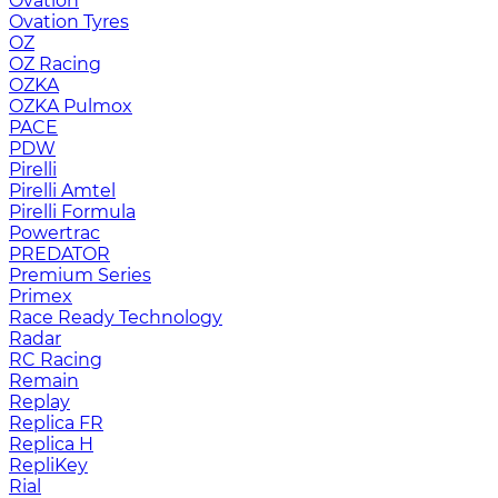
Ovation
Ovation Tyres
OZ
OZ Racing
OZKA
OZKA Pulmox
PACE
PDW
Pirelli
Pirelli Amtel
Pirelli Formula
Powertrac
PREDATOR
Premium Series
Primex
Race Ready Technology
Radar
RC Racing
Remain
Replay
Replica FR
Replica H
RepliKey
Rial