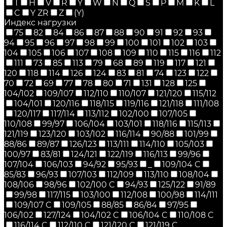
T
H
V
R
Y
W
N
Q
S
P
M
K
L
C
Y ZR
Z
(Y)
Индекс нагрузки
75
82
84
86
87
88
90
91
92
93
94
95
96
97
98
99
100
101
102
103
104
105
106
107
108
109
110
115
116
112
111
73
85
113
79
68
89
119
117
121
120
118
114
126
124
83
81
74
123
122
70
72
69
77
78
80
71
131
128
125
104/102
109/107
112/110
110/107
121/120
115/112
104/101
120/116
118/115
119/116
121/118
111/108
120/117
117/114
113/112
102/100
107/105
110/108
99/97
106/104
103/101
118/116
115/113
121/119
123/120
103/102
116/114
90/88
101/99
88/86
89/87
126/123
113/111
114/110
105/103
100/97
83/81
124/121
122/119
116/113
99/96
107/104
106/103
94/92
95/93
_
109/104 C
85/83
96/93
107/103
112/109
113/110
108/104
108/106
98/96
102/100 C
94/93
125/122
91/89
99/98
117/115
103/100
112/108
100/98
114/111
109/107 C
109/105
88/85
86/84
97/95
106/102
127/124
104/102 C
106/104 C
110/108 C
116/114 C
112/110 C
121/120 C
121/119 C