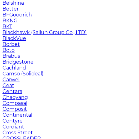
Belshina
Better
BFGoodrich
BKNG
BKT
Blackhawk (Sailun Group Co., LTD)
BlackVue
Borbet
Boto
Brabus
Bridgestone
Cachland
Camso (Solideal)
Carwel
Ceat
Centara
Chaoyang
Compasal
Composit
Continental
Contyre
Cordiant
Cross Street
CROSSLEADER