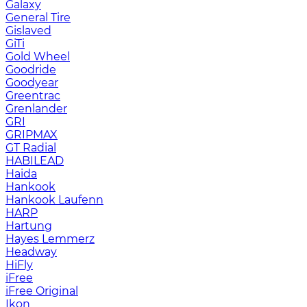
Galaxy
General Tire
Gislaved
GiTi
Gold Wheel
Goodride
Goodyear
Greentrac
Grenlander
GRI
GRIPMAX
GT Radial
HABILEAD
Haida
Hankook
Hankook Laufenn
HARP
Hartung
Hayes Lemmerz
Headway
HiFly
iFree
iFree Original
Ikon