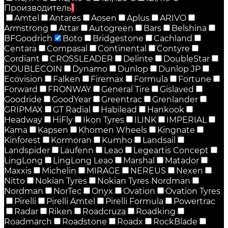
Производитель
1
Amtel
Antares
Aosen
Aplus
ARIVO
Armstrong
Attar
Autogreen
Bars
Belshina
BFGoodrich
Boto
Bridgestone
Cachland
Centara
Compasal
Continental
Contyre
Cordiant
CROSSLEADER
Delinte
DoubleStar
DOUBLECOIN
Dynamo
Dunlop
Dunlop JP
Ecovision
Falken
Firemax
Formula
Fortune
Forward
FRONWAY
General Tire
Gislaved
Goodride
GoodYear
Greentrac
Grenlander
GRIPMAX
GT Radial
Habilead
Hankook
Headway
HiFly
Ikon Tyres
ILINK
IMPERIAL
Kama
Kapsen
Khomen Wheels
Kingnate
Kinforest
Kormoran
Kumho
Landsail
Landspider
Laufenn
Leao
Legeartis Concept
LingLong
LingLong Leao
Marshal
Matador
Maxxis
Michelin
MIRAGE
NEREUS
Nexen
Nitto
Nokian Tyres
Nokian Tyres Nordman
Nordman
NorTec
Onyx
Ovation
Ovation Tyres
Pirelli
Pirelli Amtel
Pirelli Formula
Powertrac
Radar
Riken
Roadcruza
Roadking
Roadmarch
Roadstone
Roadx
RockBlade