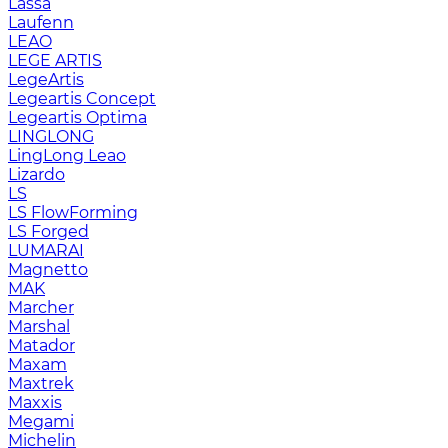
Lassa
Laufenn
LEAO
LEGE ARTIS
LegeArtis
Legeartis Concept
Legeartis Optima
LINGLONG
LingLong Leao
Lizardo
LS
LS FlowForming
LS Forged
LUMARAI
Magnetto
MAK
Marcher
Marshal
Matador
Maxam
Maxtrek
Maxxis
Megami
Michelin