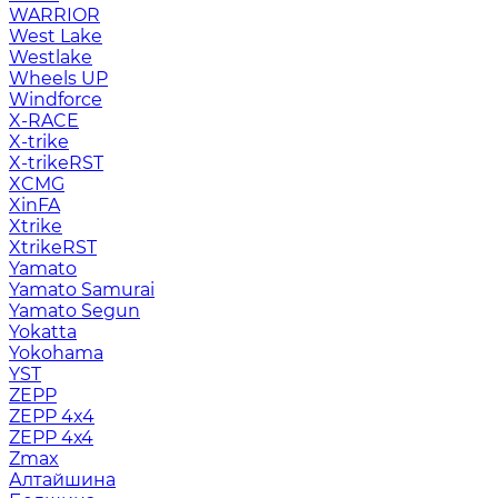
WARRIOR
West Lake
Westlake
Wheels UP
Windforce
X-RACE
X-trike
X-trikeRST
XCMG
XinFA
Xtrike
XtrikeRST
Yamato
Yamato Samurai
Yamato Segun
Yokatta
Yokohama
YST
ZEPP
ZEPP 4x4
ZEPP 4х4
Zmax
Алтайшина