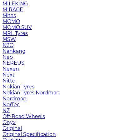
MILEKING
MIRAGE
Mitas
MOMO
MOMO SUV
MRL Tyres
MSW
N2O
Nankang
Neo
NEREUS
Nexen
Next
Nitto
Nokian Tyres
Nokian Tyres Nordman
Nordman
NorTec
NZ
Off-Road Wheels
Onyx
Original
Original Specification