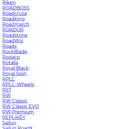
Riken
ROADBOSS
Roadcruza
Roadking
Roadmarch
ROADOR
Roadstone
RoadWiz
Roadx
RockBlade
Rodaco
Rotalla
Royal Black
Royal Spin
RPLC
RPLC-Wheels
RST
RW
RW Classic
RW Classic EVO
RW Premium
RЕPLIKEY
Sailun
Sailun RoadX