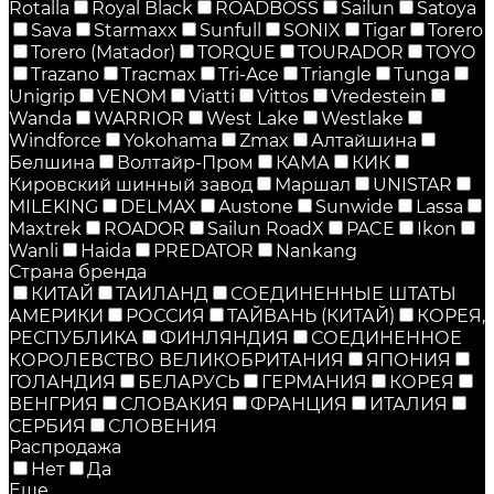
Rotalla
Royal Black
ROADBOSS
Sailun
Satoya
Sava
Starmaxx
Sunfull
SONIX
Tigar
Torero
Torero (Matador)
TORQUE
TOURADOR
TOYO
Trazano
Tracmax
Tri-Ace
Triangle
Tunga
Unigrip
VENOM
Viatti
Vittos
Vredestein
Wanda
WARRIOR
West Lake
Westlake
Windforce
Yokohama
Zmax
Алтайшина
Белшина
Волтайр-Пром
КАМА
КИК
Кировский шинный завод
Маршал
UNISTAR
MILEKING
DELMAX
Austone
Sunwide
Lassa
Maxtrek
ROADOR
Sailun RoadX
PACE
Ikon
Wanli
Haida
PREDATOR
Nankang
Страна бренда
КИТАЙ
ТАИЛАНД
СОЕДИНЕННЫЕ ШТАТЫ
АМЕРИКИ
РОССИЯ
ТАЙВАНЬ (КИТАЙ)
КОРЕЯ,
РЕСПУБЛИКА
ФИНЛЯНДИЯ
СОЕДИНЕННОЕ
КОРОЛЕВСТВО ВЕЛИКОБРИТАНИЯ
ЯПОНИЯ
ГОЛАНДИЯ
БЕЛАРУСЬ
ГЕРМАНИЯ
КОРЕЯ
ВЕНГРИЯ
СЛОВАКИЯ
ФРАНЦИЯ
ИТАЛИЯ
СЕРБИЯ
СЛОВЕНИЯ
Распродажа
Нет
Да
Еще