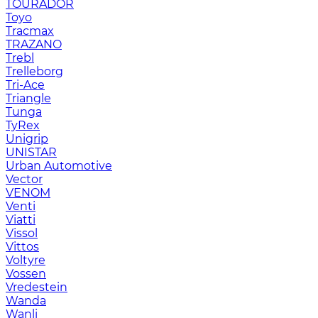
TOURADOR
Toyo
Tracmax
TRAZANO
Trebl
Trelleborg
Tri-Ace
Triangle
Tunga
TyRex
Unigrip
UNISTAR
Urban Automotive
Vector
VENOM
Venti
Viatti
Vissol
Vittos
Voltyre
Vossen
Vredestein
Wanda
Wanli