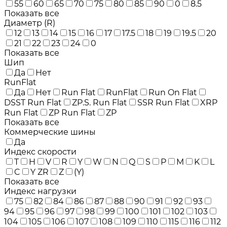
55
60
65
70
75
80
85
90
0
8.5
Показать все
Диаметр (R)
12
13
14
15
16
17
17.5
18
19
19.5
20
21
22
23
24
0
Показать все
Шип
Да
Нет
RunFlat
Да
Нет
Run Flat
RunFlat
Run On Flat
DSST Run Flat
ZP.S. Run Flat
SSR Run Flat
XRP
Run Flat
ZP Run Flat
ZP
Показать все
Коммерческие шины
Да
Индекс скорости
T
H
V
R
Y
W
N
Q
S
P
M
K
L
C
Y ZR
Z
(Y)
Показать все
Индекс нагрузки
75
82
84
86
87
88
90
91
92
93
94
95
96
97
98
99
100
101
102
103
104
105
106
107
108
109
110
115
116
112