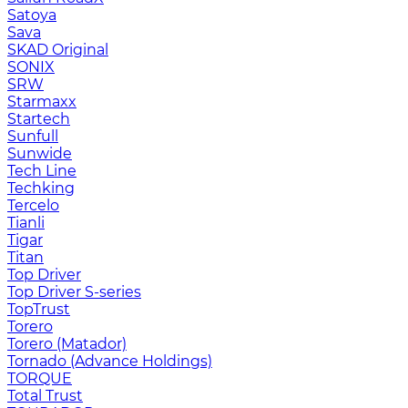
Satoya
Sava
SKAD Original
SONIX
SRW
Starmaxx
Startech
Sunfull
Sunwide
Tech Line
Techking
Tercelo
Tianli
Tigar
Titan
Top Driver
Top Driver S-series
TopTrust
Torero
Torero (Matador)
Tornado (Advance Holdings)
TORQUE
Total Trust