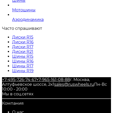
Шины
Мотошины
Аэродинамика
Часто спрашивают
Диски R15
Диски R16
Диски R17
Диски R21
Шины R15
Шины R16
Шины R17
Шины R19
+7-495-726-74-67
+7-965-161-08-88
г. Москва,
Алтуфьевское шоссе, 2к1
sales@ruswheels.ru
Пн-Вс
10:00 - 20:00
Мы в соц.сетях
Компания
О нас