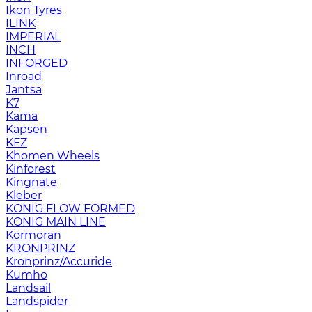
Ikon Tyres
ILINK
IMPERIAL
INCH
INFORGED
Inroad
Jantsa
K7
Kama
Kapsen
KFZ
Khomen Wheels
Kinforest
Kingnate
Kleber
KONIG FLOW FORMED
KONIG MAIN LINE
Kormoran
KRONPRINZ
Kronprinz/Accuride
Kumho
Landsail
Landspider