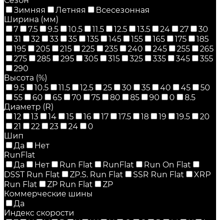
Сезон
Зимняя
Летняя
Всесезонная
Ширина (мм)
7
7.5
9.5
10.5
11.5
12.5
13.5
24
27
30
31
32
33
35
135
145
155
165
175
185
195
205
215
225
235
240
245
255
265
275
285
295
305
315
325
335
345
355
290
Высота (%)
9.5
10.5
11.5
12.5
25
30
35
40
45
50
55
60
65
70
75
80
85
90
0
8.5
Диаметр (R)
12
13
14
15
16
17
17.5
18
19
19.5
20
21
22
23
24
0
Шип
Да
Нет
RunFlat
Да
Нет
Run Flat
RunFlat
Run On Flat
DSST Run Flat
ZP.S. Run Flat
SSR Run Flat
XRP
Run Flat
ZP Run Flat
ZP
Коммерческие шины
Да
Индекс скорости