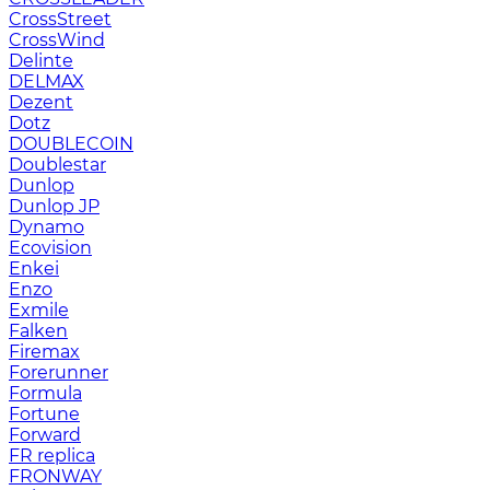
CrossStreet
CrossWind
Delinte
DELMAX
Dezent
Dotz
DOUBLECOIN
Doublestar
Dunlop
Dunlop JP
Dynamo
Ecovision
Enkei
Enzo
Exmile
Falken
Firemax
Forerunner
Formula
Fortune
Forward
FR replica
FRONWAY