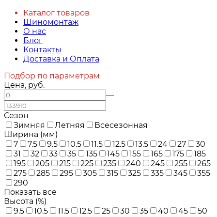
Каталог товаров
Шиномонтаж
О нас
Блог
Контакты
Доставка и Оплата
Подбор по параметрам
Цена, руб.
—
Сезон
Зимняя
Летняя
Всесезонная
Ширина (мм)
7
7.5
9.5
10.5
11.5
12.5
13.5
24
27
30
31
32
33
35
135
145
155
165
175
185
195
205
215
225
235
240
245
255
265
275
285
295
305
315
325
335
345
355
290
Показать все
Высота (%)
9.5
10.5
11.5
12.5
25
30
35
40
45
50