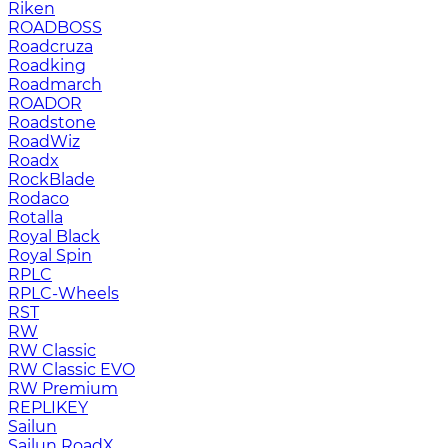
Riken
ROADBOSS
Roadcruza
Roadking
Roadmarch
ROADOR
Roadstone
RoadWiz
Roadx
RockBlade
Rodaco
Rotalla
Royal Black
Royal Spin
RPLC
RPLC-Wheels
RST
RW
RW Classic
RW Classic EVO
RW Premium
RЕPLIKEY
Sailun
Sailun RoadX