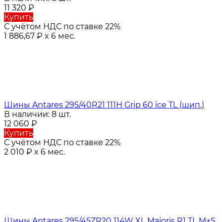
11 320
₽
Купить
С учётом НДС по ставке 22%
1 886,67
₽
x 6 мес.
Шины Antares 295/40R21 111H Grip 60 ice TL (шип.)
В наличии: 8 шт.
12 060
₽
Купить
С учётом НДС по ставке 22%
2 010
₽
x 6 мес.
Шины Antares 295/45ZR20 114W XL Majoris R1 TL M+S