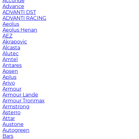
Accuride
Advance
ADVANTI DST
ADVANTI RACING
Aeolus
Aeolus Henan
AEZ
Akrapovic
Alcasta
Alutec
Amtel
Antares
Aosen
Aplus
Arivo
Armour
Armour Lande
Armour Tronmax
Armstrong
Asterro
Attar
Austone
Autogreen
Bars