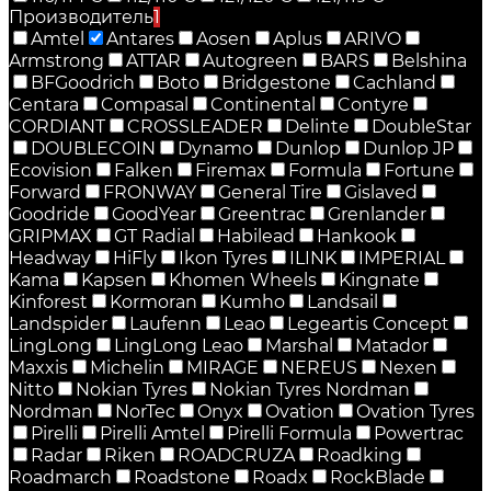
Производитель
1
Amtel
Antares
Aosen
Aplus
ARIVO
Armstrong
ATTAR
Autogreen
BARS
Belshina
BFGoodrich
Boto
Bridgestone
Cachland
Centara
Compasal
Continental
Contyre
CORDIANT
CROSSLEADER
Delinte
DoubleStar
DOUBLECOIN
Dynamo
Dunlop
Dunlop JP
Ecovision
Falken
Firemax
Formula
Fortune
Forward
FRONWAY
General Tire
Gislaved
Goodride
GoodYear
Greentrac
Grenlander
GRIPMAX
GT Radial
Habilead
Hankook
Headway
HiFly
Ikon Tyres
ILINK
IMPERIAL
Kama
Kapsen
Khomen Wheels
Kingnate
Kinforest
Kormoran
Kumho
Landsail
Landspider
Laufenn
Leao
Legeartis Concept
LingLong
LingLong Leao
Marshal
Matador
Maxxis
Michelin
MIRAGE
NEREUS
Nexen
Nitto
Nokian Tyres
Nokian Tyres Nordman
Nordman
NorTec
Onyx
Ovation
Ovation Tyres
Pirelli
Pirelli Amtel
Pirelli Formula
Powertrac
Radar
Riken
ROADCRUZA
Roadking
Roadmarch
Roadstone
Roadx
RockBlade