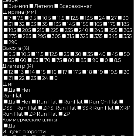
Сезон
Зимняя
Летняя
Всесезонная
Ширина (мм)
7
7.5
9.5
10.5
11.5
12.5
13.5
24
27
30
31
32
33
35
135
145
155
165
175
185
195
205
215
225
235
240
245
255
265
275
285
295
305
315
325
335
345
355
290
Высота (%)
9.5
10.5
11.5
12.5
25
30
35
40
45
50
55
60
65
70
75
80
85
90
0
8.5
Диаметр (R)
12
13
14
15
16
17
17.5
18
19
19.5
20
21
22
23
24
0
Шип
Да
Нет
RunFlat
Да
Нет
Run Flat
RunFlat
Run On Flat
DSST Run Flat
ZP.S. Run Flat
SSR Run Flat
XRP
Run Flat
ZP Run Flat
ZP
Коммерческие шины
Да
Индекс скорости