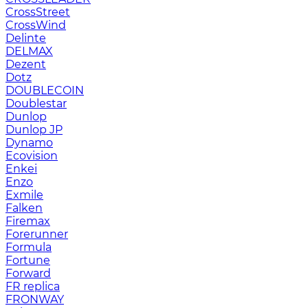
CrossStreet
CrossWind
Delinte
DELMAX
Dezent
Dotz
DOUBLECOIN
Doublestar
Dunlop
Dunlop JP
Dynamo
Ecovision
Enkei
Enzo
Exmile
Falken
Firemax
Forerunner
Formula
Fortune
Forward
FR replica
FRONWAY