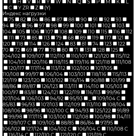
T
H
V
R
Y
W
N
Q
S
P
M
K
L
C
Y ZR
Z
(Y)
Индекс нагрузки
75
82
84
86
87
88
90
91
92
93
94
95
96
97
98
99
100
101
102
103
104
105
106
107
108
109
110
115
116
112
111
73
85
113
79
68
89
119
117
121
120
118
114
126
124
83
81
74
123
122
70
72
69
77
78
80
71
131
128
125
104/102
109/107
112/110
110/107
121/120
115/112
104/101
120/116
118/115
119/116
121/118
111/108
120/117
117/114
113/112
102/100
107/105
110/108
99/97
106/104
103/101
118/116
115/113
121/119
123/120
103/102
116/114
90/88
101/99
88/86
89/87
126/123
113/111
114/110
105/103
100/97
83/81
124/121
122/119
116/113
99/96
107/104
106/103
94/92
95/93
_
109/104 C
85/83
96/93
107/103
112/109
113/110
108/104
108/106
98/96
102/100 C
94/93
125/122
91/89
99/98
117/115
103/100
112/108
100/98
114/111
109/107 C
109/105
88/85
86/84
97/95
106/102
127/124
104/102 C
106/104 C
110/108 C
116/114 C
112/110 C
121/120 C
121/119 C