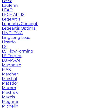
Lassa
Laufenn
LEAO
LEGE ARTIS
LegeArtis
Legeartis Concept
Legeartis Optima
LINGLONG
LingLong Leao
Lizardo
LS
LS FlowForming
LS Forged
LUMARAI
Magnetto
MAK
Marcher
Marshal
Matador
Maxam
Maxtrek
Maxxis
Megami
Michelin