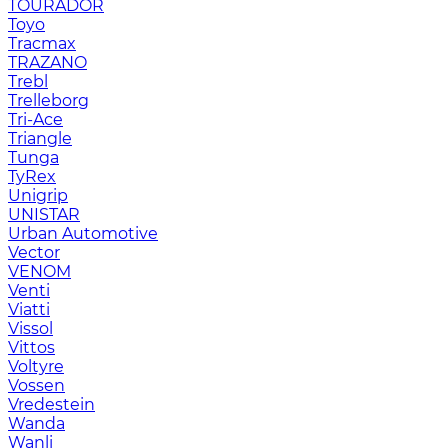
TOURADOR
Toyo
Tracmax
TRAZANO
Trebl
Trelleborg
Tri-Ace
Triangle
Tunga
TyRex
Unigrip
UNISTAR
Urban Automotive
Vector
VENOM
Venti
Viatti
Vissol
Vittos
Voltyre
Vossen
Vredestein
Wanda
Wanli