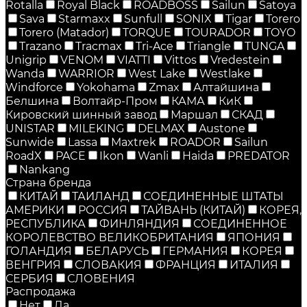
Rotalla
Royal Black
ROADBOSS
Sailun
Satoya
Sava
Starmaxx
Sunfull
SONIX
Tigar
Torero
Torero (Matador)
TORQUE
TOURADOR
TOYO
Trazano
Tracmax
Tri-Ace
Triangle
TUNGA
Unigrip
VENOM
VIATTI
Vittos
Vredestein
Wanda
WARRIOR
West Lake
Westlake
Windforce
Yokohama
Zmax
Алтайшина
Белшина
Волтайр-Пром
КАМА
КиК
Кировский шинный завод
Маршал
СКАД
UNISTAR
MILEKING
DELMAX
Austone
Sunwide
Lassa
Maxtrek
ROADOR
Sailun
RoadX
PACE
Ikon
Wanli
Haida
PREDATOR
Nankang
Страна бренда
КИТАЙ
ТАИЛАНД
СОЕДИНЕННЫЕ ШТАТЫ
АМЕРИКИ
РОССИЯ
ТАЙВАНЬ (КИТАЙ)
КОРЕЯ,
РЕСПУБЛИКА
ФИНЛЯНДИЯ
СОЕДИНЕННОЕ
КОРОЛЕВСТВО ВЕЛИКОБРИТАНИЯ
ЯПОНИЯ
ГОЛАНДИЯ
БЕЛАРУСЬ
ГЕРМАНИЯ
КОРЕЯ
ВЕНГРИЯ
СЛОВАКИЯ
ФРАНЦИЯ
ИТАЛИЯ
СЕРБИЯ
СЛОВЕНИЯ
Распродажа
Нет
Да