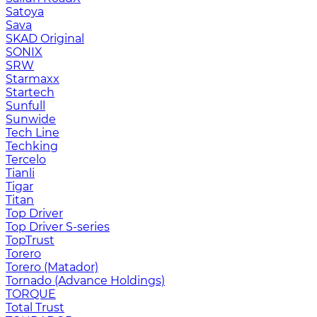
Satoya
Sava
SKAD Original
SONIX
SRW
Starmaxx
Startech
Sunfull
Sunwide
Tech Line
Techking
Tercelo
Tianli
Tigar
Titan
Top Driver
Top Driver S-series
TopTrust
Torero
Torero (Matador)
Tornado (Advance Holdings)
TORQUE
Total Trust