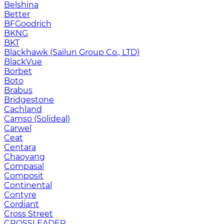
Belshina
Better
BFGoodrich
BKNG
BKT
Blackhawk (Sailun Group Co., LTD)
BlackVue
Borbet
Boto
Brabus
Bridgestone
Cachland
Camso (Solideal)
Carwel
Ceat
Centara
Chaoyang
Compasal
Composit
Continental
Contyre
Cordiant
Cross Street
CROSSLEADER