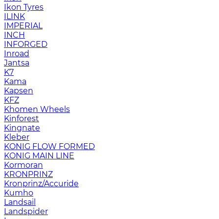
Ikon Tyres
ILINK
IMPERIAL
INCH
INFORGED
Inroad
Jantsa
K7
Kama
Kapsen
KFZ
Khomen Wheels
Kinforest
Kingnate
Kleber
KONIG FLOW FORMED
KONIG MAIN LINE
Kormoran
KRONPRINZ
Kronprinz/Accuride
Kumho
Landsail
Landspider