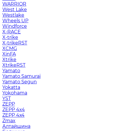
WARRIOR
West Lake
Westlake
Wheels UP
Windforce
X-RACE
X-trike
X-trikeRST
XCMG
XinFA
Xtrike
XtrikeRST
Yamato
Yamato Samurai
Yamato Segun
Yokatta
Yokohama
YST
ZEPP
ZEPP 4x4
ZEPP 4х4
Zmax
Алтайшина