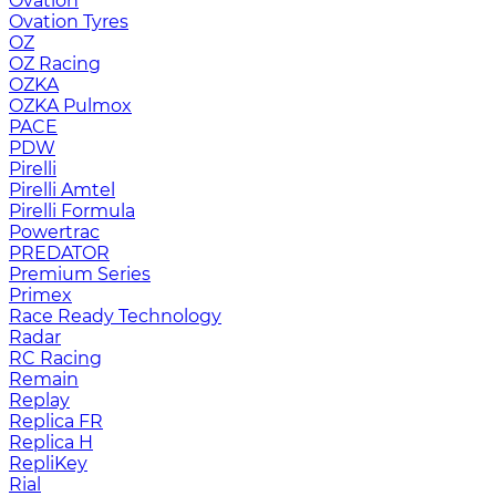
Ovation
Ovation Tyres
OZ
OZ Racing
OZKA
OZKA Pulmox
PACE
PDW
Pirelli
Pirelli Amtel
Pirelli Formula
Powertrac
PREDATOR
Premium Series
Primex
Race Ready Technology
Radar
RC Racing
Remain
Replay
Replica FR
Replica H
RepliKey
Rial