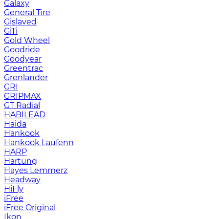
Galaxy
General Tire
Gislaved
GiTi
Gold Wheel
Goodride
Goodyear
Greentrac
Grenlander
GRI
GRIPMAX
GT Radial
HABILEAD
Haida
Hankook
Hankook Laufenn
HARP
Hartung
Hayes Lemmerz
Headway
HiFly
iFree
iFree Original
Ikon