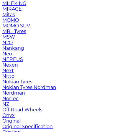
MILEKING
MIRAGE
Mitas
MOMO
MOMO SUV
MRL Tyres
MSW
N2O
Nankang
Neo
NEREUS
Nexen
Next
Nitto
Nokian Tyres
Nokian Tyres Nordman
Nordman
NorTec
NZ
Off-Road Wheels
Onyx
Original
Original Specification