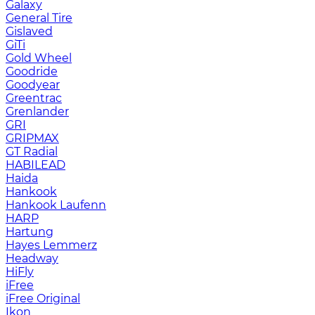
Galaxy
General Tire
Gislaved
GiTi
Gold Wheel
Goodride
Goodyear
Greentrac
Grenlander
GRI
GRIPMAX
GT Radial
HABILEAD
Haida
Hankook
Hankook Laufenn
HARP
Hartung
Hayes Lemmerz
Headway
HiFly
iFree
iFree Original
Ikon