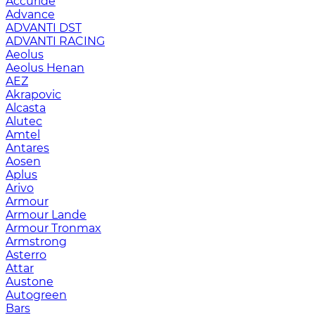
Accuride
Advance
ADVANTI DST
ADVANTI RACING
Aeolus
Aeolus Henan
AEZ
Akrapovic
Alcasta
Alutec
Amtel
Antares
Aosen
Aplus
Arivo
Armour
Armour Lande
Armour Tronmax
Armstrong
Asterro
Attar
Austone
Autogreen
Bars