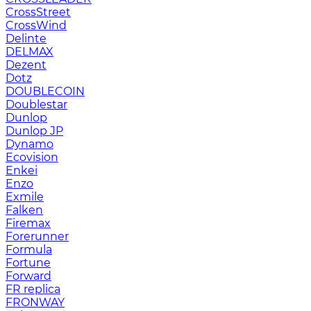
CrossStreet
CrossWind
Delinte
DELMAX
Dezent
Dotz
DOUBLECOIN
Doublestar
Dunlop
Dunlop JP
Dynamo
Ecovision
Enkei
Enzo
Exmile
Falken
Firemax
Forerunner
Formula
Fortune
Forward
FR replica
FRONWAY