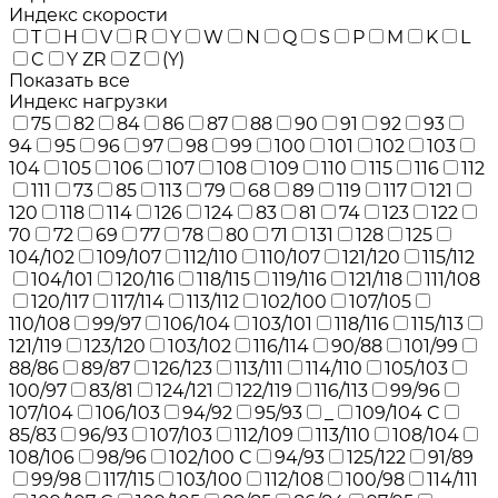
Индекс скорости
T
H
V
R
Y
W
N
Q
S
P
M
K
L
C
Y ZR
Z
(Y)
Показать все
Индекс нагрузки
75
82
84
86
87
88
90
91
92
93
94
95
96
97
98
99
100
101
102
103
104
105
106
107
108
109
110
115
116
112
111
73
85
113
79
68
89
119
117
121
120
118
114
126
124
83
81
74
123
122
70
72
69
77
78
80
71
131
128
125
104/102
109/107
112/110
110/107
121/120
115/112
104/101
120/116
118/115
119/116
121/118
111/108
120/117
117/114
113/112
102/100
107/105
110/108
99/97
106/104
103/101
118/116
115/113
121/119
123/120
103/102
116/114
90/88
101/99
88/86
89/87
126/123
113/111
114/110
105/103
100/97
83/81
124/121
122/119
116/113
99/96
107/104
106/103
94/92
95/93
_
109/104 C
85/83
96/93
107/103
112/109
113/110
108/104
108/106
98/96
102/100 C
94/93
125/122
91/89
99/98
117/115
103/100
112/108
100/98
114/111