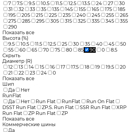
7
7.5
9.5
10.5
11.5
12.5
13.5
24
27
30
31
32
33
35
135
145
155
165
175
185
195
205
215
225
235
240
245
255
265
275
285
295
305
315
325
335
345
355
290
Показать все
Высота (%)
9.5
10.5
11.5
12.5
25
30
35
40
45
50
55
60
65
70
75
80
85
90
0
8.5
Скрыть
Диаметр (R)
12
13
14
15
16
17
17.5
18
19
19.5
20
21
22
23
24
0
Показать все
Шип
Да
Нет
RunFlat
Да
Нет
Run Flat
RunFlat
Run On Flat
DSST Run Flat
ZP.S. Run Flat
SSR Run Flat
XRP
Run Flat
ZP Run Flat
ZP
Показать все
Коммерческие шины
Да