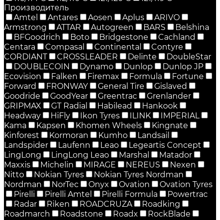
Производитель
Amtel
Antares
Aosen
Aplus
ARIVO
Armstrong
ATTAR
Autogreen
BARS
Belshina
BFGoodrich
Boto
Bridgestone
Cachland
Centara
Compasal
Continental
Contyre
CORDIANT
CROSSLEADER
Delinte
DoubleStar
DOUBLECOIN
Dynamo
Dunlop
Dunlop JP
Ecovision
Falken
Firemax
Formula
Fortune
Forward
FRONWAY
General Tire
Gislaved
Goodride
GoodYear
Greentrac
Grenlander
GRIPMAX
GT Radial
Habilead
Hankook
Headway
HiFly
Ikon Tyres
ILINK
IMPERIAL
Kama
Kapsen
Khomen Wheels
Kingnate
Kinforest
Kormoran
Kumho
Landsail
Landspider
Laufenn
Leao
Legeartis Concept
LingLong
LingLong Leao
Marshal
Matador
Maxxis
Michelin
MIRAGE
NEREUS
Nexen
Nitto
Nokian Tyres
Nokian Tyres Nordman
Nordman
NorTec
Onyx
Ovation
Ovation Tyres
Pirelli
Pirelli Amtel
Pirelli Formula
Powertrac
Radar
Riken
ROADCRUZA
Roadking
Roadmarch
Roadstone
Roadx
RockBlade