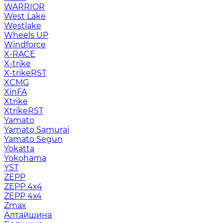
WARRIOR
West Lake
Westlake
Wheels UP
Windforce
X-RACE
X-trike
X-trikeRST
XCMG
XinFA
Xtrike
XtrikeRST
Yamato
Yamato Samurai
Yamato Segun
Yokatta
Yokohama
YST
ZEPP
ZEPP 4x4
ZEPP 4х4
Zmax
Алтайшина