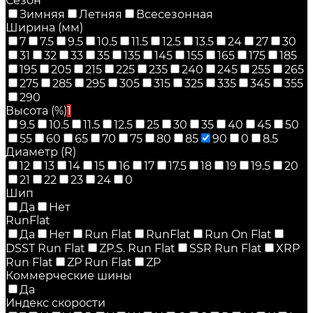
Сезон
Зимняя
Летняя
Всесезонная
Ширина (мм)
7
7.5
9.5
10.5
11.5
12.5
13.5
24
27
30
31
32
33
35
135
145
155
165
175
185
195
205
215
225
235
240
245
255
265
275
285
295
305
315
325
335
345
355
290
Высота (%)
1
9.5
10.5
11.5
12.5
25
30
35
40
45
50
55
60
65
70
75
80
85
90
0
8.5
Диаметр (R)
12
13
14
15
16
17
17.5
18
19
19.5
20
21
22
23
24
0
Шип
Да
Нет
RunFlat
Да
Нет
Run Flat
RunFlat
Run On Flat
DSST Run Flat
ZP.S. Run Flat
SSR Run Flat
XRP
Run Flat
ZP Run Flat
ZP
Коммерческие шины
Да
Индекс скорости