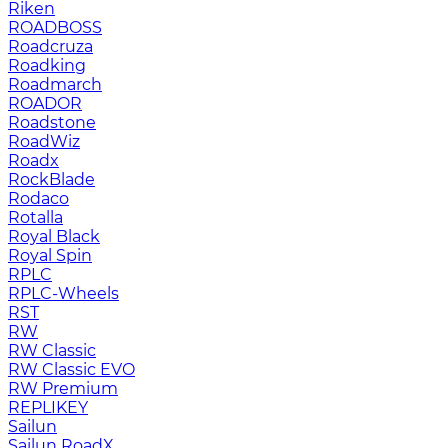
Riken
ROADBOSS
Roadcruza
Roadking
Roadmarch
ROADOR
Roadstone
RoadWiz
Roadx
RockBlade
Rodaco
Rotalla
Royal Black
Royal Spin
RPLC
RPLC-Wheels
RST
RW
RW Classic
RW Classic EVO
RW Premium
RЕPLIKEY
Sailun
Sailun RoadX