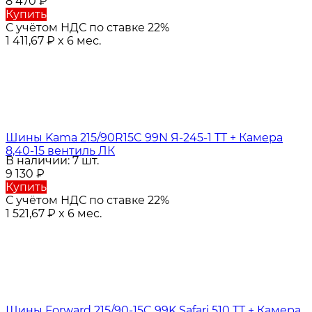
8 470
₽
Купить
С учётом НДС по ставке 22%
1 411,67
₽
x 6 мес.
Шины Kama 215/90R15C 99N Я-245-1 TT + Камера
8,40-15 вентиль ЛК
В наличии: 7 шт.
9 130
₽
Купить
С учётом НДС по ставке 22%
1 521,67
₽
x 6 мес.
Шины Forward 215/90-15C 99K Safari 510 TT + Камера