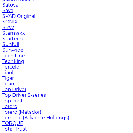
Satoya
Sava
SKAD Original
SONIX
SRW
Starmaxx
Startech
Sunfull
Sunwide
Tech Line
Techking
Tercelo
Tianli
Tigar
Titan
Top Driver
Top Driver S-series
TopTrust
Torero
Torero (Matador)
Tornado (Advance Holdings)
TORQUE
Total Trust