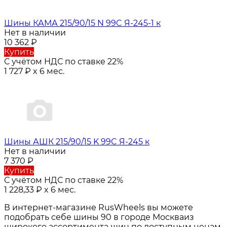
Шины КАМА 215/90/15 N 99C Я-245-1 к
Нет в наличии
10 362
₽
Купить
С учётом НДС по ставке 22%
1 727
₽
x 6 мес.
Шины АШК 215/90/15 K 99C Я-245 к
Нет в наличии
7 370
₽
Купить
С учётом НДС по ставке 22%
1 228,33
₽
x 6 мес.
В интернет-магазине RusWheels вы можете
подобрать себе шины 90 в городе
Москва
из
широкого ассортимента шин по доступным ценам.