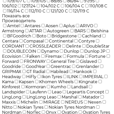
109/107 C
109/105
88/85
86/84
97/95
106/102
127/124
104/102 C
106/104 C
110/108 C
116/114 C
112/110 C
121/120 C
121/119 C
Показать все
Производитель
Amtel
Antares
Aosen
Aplus
ARIVO
Armstrong
ATTAR
Autogreen
BARS
Belshina
BFGoodrich
Boto
Bridgestone
Cachland
Centara
Compasal
Continental
Contyre
CORDIANT
CROSSLEADER
Delinte
DoubleStar
DOUBLECOIN
Dynamo
Dunlop
Dunlop JP
Ecovision
Falken
Firemax
Formula
Fortune
Forward
FRONWAY
General Tire
Gislaved
Goodride
GoodYear
Greentrac
Grenlander
GRIPMAX
GT Radial
Habilead
Hankook
Headway
HiFly
Ikon Tyres
ILINK
IMPERIAL
Kama
Kapsen
Khomen Wheels
Kingnate
Kinforest
Kormoran
Kumho
Landsail
Landspider
Laufenn
Leao
Legeartis Concept
LingLong
LingLong Leao
Marshal
Matador
Maxxis
Michelin
MIRAGE
NEREUS
Nexen
Nitto
Nokian Tyres
Nokian Tyres Nordman
Nordman
NorTec
Onyx
Ovation
Ovation Tyres