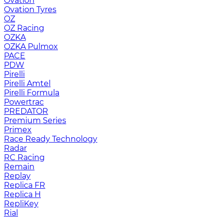
Ovation
Ovation Tyres
OZ
OZ Racing
OZKA
OZKA Pulmox
PACE
PDW
Pirelli
Pirelli Amtel
Pirelli Formula
Powertrac
PREDATOR
Premium Series
Primex
Race Ready Technology
Radar
RC Racing
Remain
Replay
Replica FR
Replica H
RepliKey
Rial