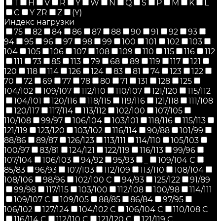
T
H
V
R
Y
W
N
Q
S
P
M
K
L
C
Y ZR
Z
(Y)
Индекс нагрузки
75
82
84
86
87
88
90
91
92
93
94
95
96
97
98
99
100
101
102
103
104
105
106
107
108
109
110
115
116
112
111
73
85
113
79
68
89
119
117
121
120
118
114
126
124
83
81
74
123
122
70
72
69
77
78
80
71
131
128
125
104/102
109/107
112/110
110/107
121/120
115/112
104/101
120/116
118/115
119/116
121/118
111/108
120/117
117/114
113/112
102/100
107/105
110/108
99/97
106/104
103/101
118/116
115/113
121/119
123/120
103/102
116/114
90/88
101/99
88/86
89/87
126/123
113/111
114/110
105/103
100/97
83/81
124/121
122/119
116/113
99/96
107/104
106/103
94/92
95/93
_
109/104 C
85/83
96/93
107/103
112/109
113/110
108/104
108/106
98/96
102/100 C
94/93
125/122
91/89
99/98
117/115
103/100
112/108
100/98
114/111
109/107 C
109/105
88/85
86/84
97/95
106/102
127/124
104/102 C
106/104 C
110/108 C
116/114 C
112/110 C
121/120 C
121/119 C