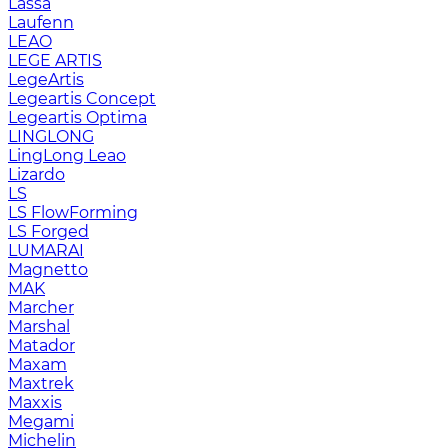
Lassa
Laufenn
LEAO
LEGE ARTIS
LegeArtis
Legeartis Concept
Legeartis Optima
LINGLONG
LingLong Leao
Lizardo
LS
LS FlowForming
LS Forged
LUMARAI
Magnetto
MAK
Marcher
Marshal
Matador
Maxam
Maxtrek
Maxxis
Megami
Michelin