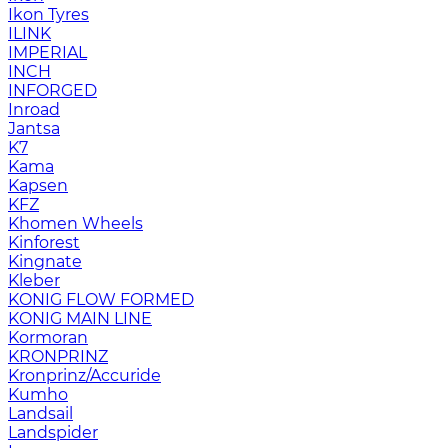
Ikon Tyres
ILINK
IMPERIAL
INCH
INFORGED
Inroad
Jantsa
K7
Kama
Kapsen
KFZ
Khomen Wheels
Kinforest
Kingnate
Kleber
KONIG FLOW FORMED
KONIG MAIN LINE
Kormoran
KRONPRINZ
Kronprinz/Accuride
Kumho
Landsail
Landspider