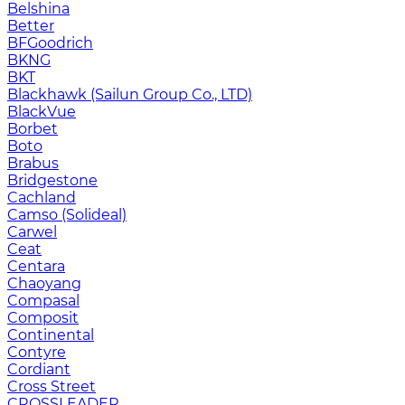
Belshina
Better
BFGoodrich
BKNG
BKT
Blackhawk (Sailun Group Co., LTD)
BlackVue
Borbet
Boto
Brabus
Bridgestone
Cachland
Camso (Solideal)
Carwel
Ceat
Centara
Chaoyang
Compasal
Composit
Continental
Contyre
Cordiant
Cross Street
CROSSLEADER