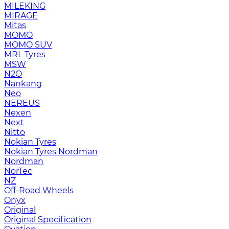
MILEKING
MIRAGE
Mitas
MOMO
MOMO SUV
MRL Tyres
MSW
N2O
Nankang
Neo
NEREUS
Nexen
Next
Nitto
Nokian Tyres
Nokian Tyres Nordman
Nordman
NorTec
NZ
Off-Road Wheels
Onyx
Original
Original Specification