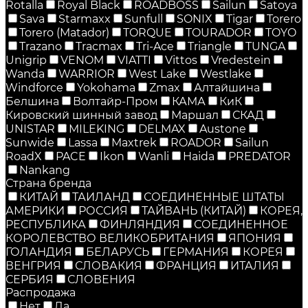
Rotalla
Royal Black
ROADBOSS
Sailun
Satoya
Sava
Starmaxx
Sunfull
SONIX
Tigar
Torero
Torero (Matador)
TORQUE
TOURADOR
TOYO
Trazano
Tracmax
Tri-Ace
Triangle
TUNGA
Unigrip
VENOM
VIATTI
Vittos
Vredestein
Wanda
WARRIOR
West Lake
Westlake
Windforce
Yokohama
Zmax
Алтайшина
Белшина
Волтайр-Пром
КАМА
КиК
Кировский шинный завод
Маршал
СКАД
UNISTAR
MILEKING
DELMAX
Austone
Sunwide
Lassa
Maxtrek
ROADOR
Sailun
RoadX
PACE
Ikon
Wanli
Haida
PREDATOR
Nankang
Страна бренда
КИТАЙ
ТАИЛАНД
СОЕДИНЕННЫЕ ШТАТЫ
АМЕРИКИ
РОССИЯ
ТАЙВАНЬ (КИТАЙ)
КОРЕЯ,
РЕСПУБЛИКА
ФИНЛЯНДИЯ
СОЕДИНЕННОЕ
КОРОЛЕВСТВО ВЕЛИКОБРИТАНИЯ
ЯПОНИЯ
ГОЛАНДИЯ
БЕЛАРУСЬ
ГЕРМАНИЯ
КОРЕЯ
ВЕНГРИЯ
СЛОВАКИЯ
ФРАНЦИЯ
ИТАЛИЯ
СЕРБИЯ
СЛОВЕНИЯ
Распродажа
Нет
Да