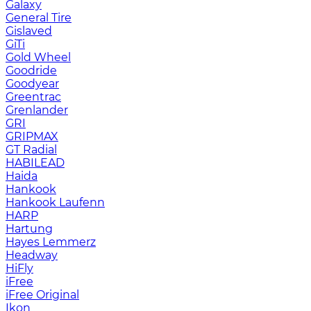
Galaxy
General Tire
Gislaved
GiTi
Gold Wheel
Goodride
Goodyear
Greentrac
Grenlander
GRI
GRIPMAX
GT Radial
HABILEAD
Haida
Hankook
Hankook Laufenn
HARP
Hartung
Hayes Lemmerz
Headway
HiFly
iFree
iFree Original
Ikon