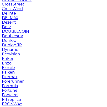
CrossStreet
CrossWind
Delinte
DELMAX
Dezent
Dotz
DOUBLECOIN
Doublestar
Dunlop
Dunlop JP
Dynamo
Ecovision
Enkei
Enzo
Exmile
Falken
Firemax
Forerunner
Formula
Fortune
Forward
FR replica
FRONWAY