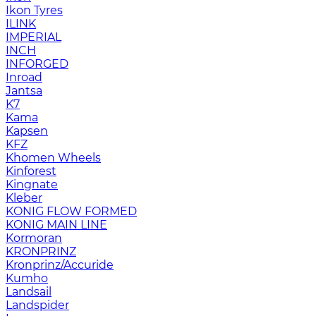
Ikon Tyres
ILINK
IMPERIAL
INCH
INFORGED
Inroad
Jantsa
K7
Kama
Kapsen
KFZ
Khomen Wheels
Kinforest
Kingnate
Kleber
KONIG FLOW FORMED
KONIG MAIN LINE
Kormoran
KRONPRINZ
Kronprinz/Accuride
Kumho
Landsail
Landspider