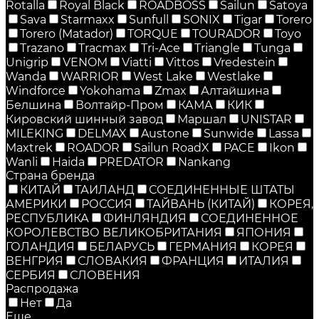
Rotalla
Royal Black
ROADBOSS
Sailun
Satoya
Sava
Starmaxx
Sunfull
SONIX
Tigar
Torero
Torero (Matador)
TORQUE
TOURADOR
Toyo
Trazano
Tracmax
Tri-Ace
Triangle
Tunga
Unigrip
VENOM
Viatti
Vittos
Vredestein
Wanda
WARRIOR
West Lake
Westlake
Windforce
Yokohama
Zmax
Алтайшина
Белшина
Волтайр-Пром
КАМА
КИК
Кировский шинный завод
Маршал
UNISTAR
MILEKING
DELMAX
Austone
Sunwide
Lassa
Maxtrek
ROADOR
Sailun RoadX
PACE
Ikon
Wanli
Haida
PREDATOR
Nankang
Страна бренда
КИТАЙ
ТАИЛАНД
СОЕДИНЕННЫЕ ШТАТЫ
АМЕРИКИ
РОССИЯ
ТАЙВАНЬ (КИТАЙ)
КОРЕЯ,
РЕСПУБЛИКА
ФИНЛЯНДИЯ
СОЕДИНЕННОЕ
КОРОЛЕВСТВО ВЕЛИКОБРИТАНИЯ
ЯПОНИЯ
ГОЛАНДИЯ
БЕЛАРУСЬ
ГЕРМАНИЯ
КОРЕЯ
ВЕНГРИЯ
СЛОВАКИЯ
ФРАНЦИЯ
ИТАЛИЯ
СЕРБИЯ
СЛОВЕНИЯ
Распродажа
Нет
Да
Еще