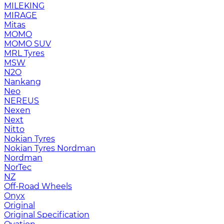
MILEKING
MIRAGE
Mitas
MOMO
MOMO SUV
MRL Tyres
MSW
N2O
Nankang
Neo
NEREUS
Nexen
Next
Nitto
Nokian Tyres
Nokian Tyres Nordman
Nordman
NorTec
NZ
Off-Road Wheels
Onyx
Original
Original Specification