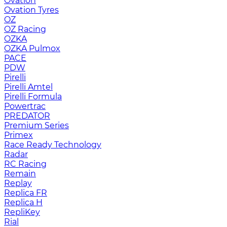
Ovation
Ovation Tyres
OZ
OZ Racing
OZKA
OZKA Pulmox
PACE
PDW
Pirelli
Pirelli Amtel
Pirelli Formula
Powertrac
PREDATOR
Premium Series
Primex
Race Ready Technology
Radar
RC Racing
Remain
Replay
Replica FR
Replica H
RepliKey
Rial