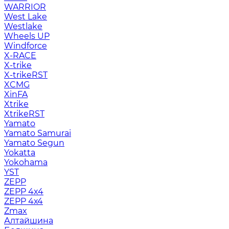
WARRIOR
West Lake
Westlake
Wheels UP
Windforce
X-RACE
X-trike
X-trikeRST
XCMG
XinFA
Xtrike
XtrikeRST
Yamato
Yamato Samurai
Yamato Segun
Yokatta
Yokohama
YST
ZEPP
ZEPP 4x4
ZEPP 4х4
Zmax
Алтайшина