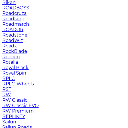
Riken
ROADBOSS
Roadcruza
Roadking
Roadmarch
ROADOR
Roadstone
RoadWiz
Roadx
RockBlade
Rodaco
Rotalla
Royal Black
Royal Spin
RPLC
RPLC-Wheels
RST
RW
RW Classic
RW Classic EVO
RW Premium
RЕPLIKEY
Sailun
Sailun RoadX