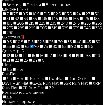
Сезон
Зимняя
Летняя
Всесезонная
Ширина (мм)
7
7.5
9.5
10.5
11.5
12.5
13.5
24
27
30
31
32
33
35
135
145
155
165
175
185
195
205
215
225
235
240
245
255
265
275
285
295
305
315
325
335
345
355
290
Высота (%)
1
9.5
10.5
11.5
12.5
25
30
35
40
45
50
55
60
65
70
75
80
85
90
0
8.5
Диаметр (R)
12
13
14
15
16
17
17.5
18
19
19.5
20
21
22
23
24
0
Шип
Да
Нет
RunFlat
Да
Нет
Run Flat
RunFlat
Run On Flat
DSST Run Flat
ZP.S. Run Flat
SSR Run Flat
XRP
Run Flat
ZP Run Flat
ZP
Коммерческие шины
Да
Индекс скорости