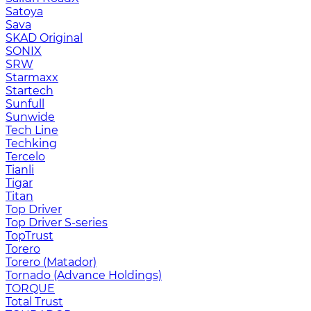
Satoya
Sava
SKAD Original
SONIX
SRW
Starmaxx
Startech
Sunfull
Sunwide
Tech Line
Techking
Tercelo
Tianli
Tigar
Titan
Top Driver
Top Driver S-series
TopTrust
Torero
Torero (Matador)
Tornado (Advance Holdings)
TORQUE
Total Trust