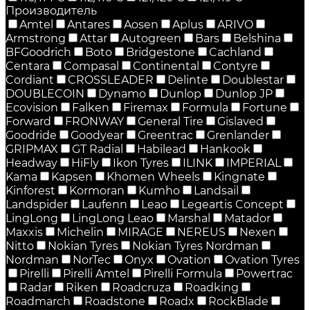
Производитель
Amtel
Antares
Aosen
Aplus
ARIVO
Armstrong
Attar
Autogreen
Bars
Belshina
BFGoodrich
Boto
Bridgestone
Cachland
Centara
Compasal
Continental
Contyre
Cordiant
CROSSLEADER
Delinte
Doublestar
DOUBLECOIN
Dynamo
Dunlop
Dunlop JP
Ecovision
Falken
Firemax
Formula
Fortune
Forward
FRONWAY
General Tire
Gislaved
Goodride
Goodyear
Greentrac
Grenlander
GRIPMAX
GT Radial
Habilead
Hankook
Headway
HiFly
Ikon Tyres
ILINK
IMPERIAL
Kama
Kapsen
Khomen Wheels
Kingnate
Kinforest
Kormoran
Kumho
Landsail
Landspider
Laufenn
Leao
Legeartis Concept
LingLong
LingLong Leao
Marshal
Matador
Maxxis
Michelin
MIRAGE
NEREUS
Nexen
Nitto
Nokian Tyres
Nokian Tyres Nordman
Nordman
NorTec
Onyx
Ovation
Ovation Tyres
Pirelli
Pirelli Amtel
Pirelli Formula
Powertrac
Radar
Riken
Roadcruza
Roadking
Roadmarch
Roadstone
Roadx
RockBlade