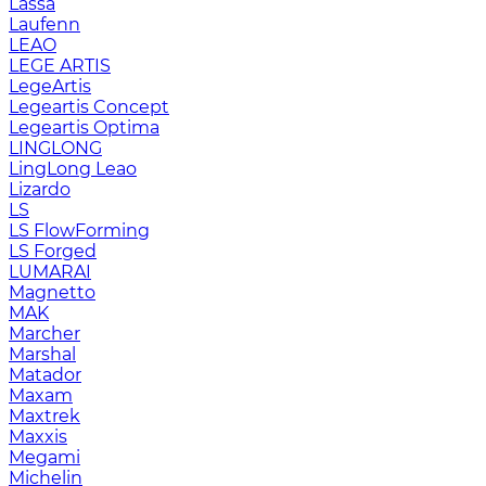
Lassa
Laufenn
LEAO
LEGE ARTIS
LegeArtis
Legeartis Concept
Legeartis Optima
LINGLONG
LingLong Leao
Lizardo
LS
LS FlowForming
LS Forged
LUMARAI
Magnetto
MAK
Marcher
Marshal
Matador
Maxam
Maxtrek
Maxxis
Megami
Michelin