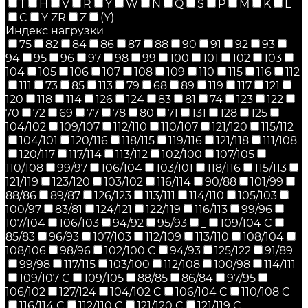
T
H
V
R
Y
W
N
Q
S
P
M
K
L
C
Y ZR
Z
(Y)
Индекс нагрузки
75
82
84
86
87
88
90
91
92
93
94
95
96
97
98
99
100
101
102
103
104
105
106
107
108
109
110
115
116
112
111
73
85
113
79
68
89
119
117
121
120
118
114
126
124
83
81
74
123
122
70
72
69
77
78
80
71
131
128
125
104/102
109/107
112/110
110/107
121/120
115/112
104/101
120/116
118/115
119/116
121/118
111/108
120/117
117/114
113/112
102/100
107/105
110/108
99/97
106/104
103/101
118/116
115/113
121/119
123/120
103/102
116/114
90/88
101/99
88/86
89/87
126/123
113/111
114/110
105/103
100/97
83/81
124/121
122/119
116/113
99/96
107/104
106/103
94/92
95/93
_
109/104 C
85/83
96/93
107/103
112/109
113/110
108/104
108/106
98/96
102/100 C
94/93
125/122
91/89
99/98
117/115
103/100
112/108
100/98
114/111
109/107 C
109/105
88/85
86/84
97/95
106/102
127/124
104/102 C
106/104 C
110/108 C
116/114 C
112/110 C
121/120 C
121/119 C