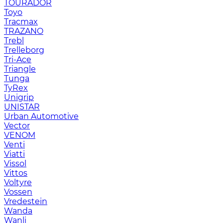
TOURADOR
Toyo
Tracmax
TRAZANO
Trebl
Trelleborg
Tri-Ace
Triangle
Tunga
TyRex
Unigrip
UNISTAR
Urban Automotive
Vector
VENOM
Venti
Viatti
Vissol
Vittos
Voltyre
Vossen
Vredestein
Wanda
Wanli