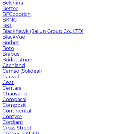
Belshina
Better
BFGoodrich
BKNG
BKT
Blackhawk (Sailun Group Co., LTD)
BlackVue
Borbet
Boto
Brabus
Bridgestone
Cachland
Camso (Solideal)
Carwel
Ceat
Centara
Chaoyang
Compasal
Composit
Continental
Contyre
Cordiant
Cross Street
CROSSLEADER