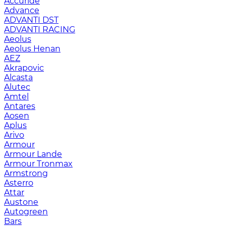
Accuride
Advance
ADVANTI DST
ADVANTI RACING
Aeolus
Aeolus Henan
AEZ
Akrapovic
Alcasta
Alutec
Amtel
Antares
Aosen
Aplus
Arivo
Armour
Armour Lande
Armour Tronmax
Armstrong
Asterro
Attar
Austone
Autogreen
Bars