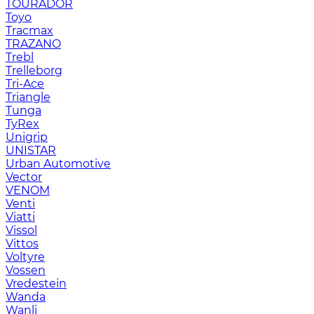
TOURADOR
Toyo
Tracmax
TRAZANO
Trebl
Trelleborg
Tri-Ace
Triangle
Tunga
TyRex
Unigrip
UNISTAR
Urban Automotive
Vector
VENOM
Venti
Viatti
Vissol
Vittos
Voltyre
Vossen
Vredestein
Wanda
Wanli