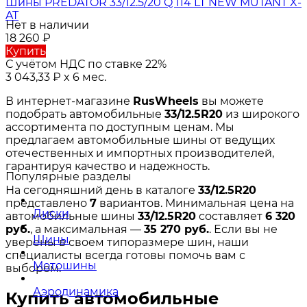
Шины PREDATOR 33/12.5/20 Q 114 LT NEW MUTANT X-
AT
Нет в наличии
18 260
₽
Купить
С учётом НДС по ставке 22%
3 043,33
₽
x 6 мес.
В интернет-магазине
RusWheels
вы можете
подобрать автомобильные
33/12.5R20
из широкого
ассортимента по доступным ценам. Мы
предлагаем автомобильные шины от ведущих
отечественных и импортных производителей,
гарантируя качество и надежность.
Популярные разделы
На сегодняшний день в каталоге
33/12.5R20
представлено
7
вариантов. Минимальная цена на
Диски
автомобильные шины
33/12.5R20
составляет
6 320
руб.
, а максимальная —
35 270 руб.
. Если вы не
Шины
уверены в своем типоразмере шин, наши
специалисты всегда готовы помочь вам с
Мотошины
выбором.
Аэродинамика
Купить автомобильные