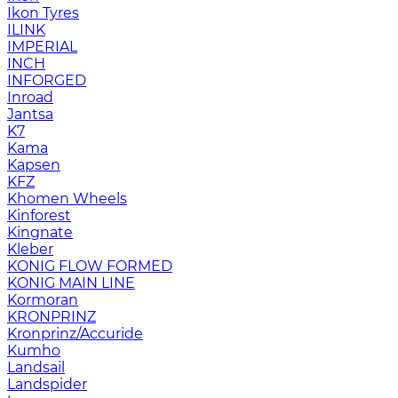
Ikon Tyres
ILINK
IMPERIAL
INCH
INFORGED
Inroad
Jantsa
K7
Kama
Kapsen
KFZ
Khomen Wheels
Kinforest
Kingnate
Kleber
KONIG FLOW FORMED
KONIG MAIN LINE
Kormoran
KRONPRINZ
Kronprinz/Accuride
Kumho
Landsail
Landspider