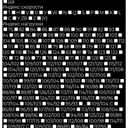
Да
Индекс скорости
T
H
V
R
Y
W
N
Q
S
P
M
K
L
C
Y ZR
Z
(Y)
Индекс нагрузки
75
82
84
86
87
88
90
91
92
93
94
95
96
97
98
99
100
101
102
103
104
105
106
107
108
109
110
115
116
112
111
73
85
113
79
68
89
119
117
121
120
118
114
126
124
83
81
74
123
122
70
72
69
77
78
80
71
131
128
125
104/102
109/107
112/110
110/107
121/120
115/112
104/101
120/116
118/115
119/116
121/118
111/108
120/117
117/114
113/112
102/100
107/105
110/108
99/97
106/104
103/101
118/116
115/113
121/119
123/120
103/102
116/114
90/88
101/99
88/86
89/87
126/123
113/111
114/110
105/103
100/97
83/81
124/121
122/119
116/113
99/96
107/104
106/103
94/92
95/93
_
109/104 C
85/83
96/93
107/103
112/109
113/110
108/104
108/106
98/96
102/100 C
94/93
125/122
91/89
99/98
117/115
103/100
112/108
100/98
114/111
109/107 C
109/105
88/85
86/84
97/95