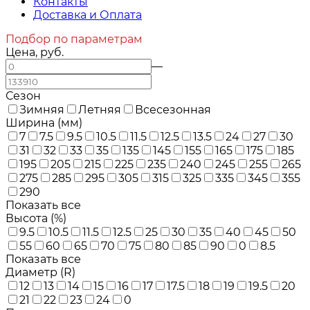
Контакты
Доставка и Оплата
Подбор по параметрам
Цена, руб.
—
Сезон
Зимняя
Летняя
Всесезонная
Ширина (мм)
7
7.5
9.5
10.5
11.5
12.5
13.5
24
27
30
31
32
33
35
135
145
155
165
175
185
195
205
215
225
235
240
245
255
265
275
285
295
305
315
325
335
345
355
290
Показать все
Высота (%)
9.5
10.5
11.5
12.5
25
30
35
40
45
50
55
60
65
70
75
80
85
90
0
8.5
Показать все
Диаметр (R)
12
13
14
15
16
17
17.5
18
19
19.5
20
21
22
23
24
0