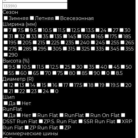
Сезон
Зимняя
Летняя
Всесезонная
Ширина (мм)
7
7.5
9.5
10.5
11.5
12.5
13.5
24
27
30
31
32
33
35
135
145
155
165
175
185
195
205
215
225
235
240
245
255
265
275
285
295
305
315
325
335
345
355
290
Высота (%)
9.5
10.5
11.5
12.5
25
30
35
40
45
50
55
60
65
70
75
80
85
90
0
8.5
Диаметр (R)
12
13
14
15
16
17
17.5
18
19
19.5
20
21
22
23
24
0
Шип
Да
Нет
RunFlat
Да
Нет
Run Flat
RunFlat
Run On Flat
DSST Run Flat
ZP.S. Run Flat
SSR Run Flat
XRP
Run Flat
ZP Run Flat
ZP
Коммерческие шины