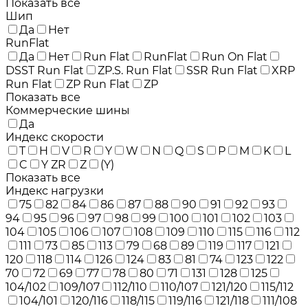
Показать все
Шип
Да
Нет
RunFlat
Да
Нет
Run Flat
RunFlat
Run On Flat
DSST Run Flat
ZP.S. Run Flat
SSR Run Flat
XRP
Run Flat
ZP Run Flat
ZP
Показать все
Коммерческие шины
Да
Индекс скорости
T
H
V
R
Y
W
N
Q
S
P
M
K
L
C
Y ZR
Z
(Y)
Показать все
Индекс нагрузки
75
82
84
86
87
88
90
91
92
93
94
95
96
97
98
99
100
101
102
103
104
105
106
107
108
109
110
115
116
112
111
73
85
113
79
68
89
119
117
121
120
118
114
126
124
83
81
74
123
122
70
72
69
77
78
80
71
131
128
125
104/102
109/107
112/110
110/107
121/120
115/112
104/101
120/116
118/115
119/116
121/118
111/108