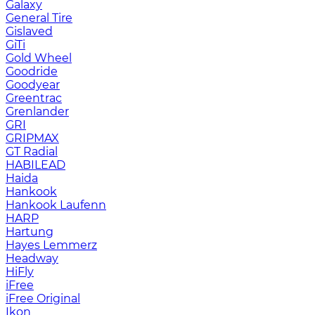
Galaxy
General Tire
Gislaved
GiTi
Gold Wheel
Goodride
Goodyear
Greentrac
Grenlander
GRI
GRIPMAX
GT Radial
HABILEAD
Haida
Hankook
Hankook Laufenn
HARP
Hartung
Hayes Lemmerz
Headway
HiFly
iFree
iFree Original
Ikon