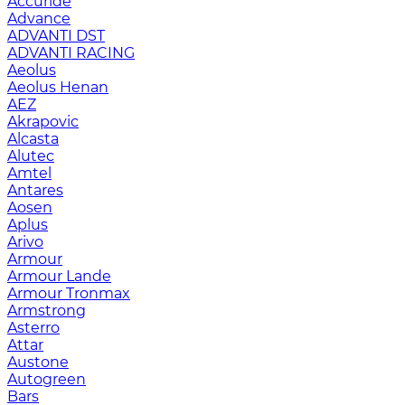
Accuride
Advance
ADVANTI DST
ADVANTI RACING
Aeolus
Aeolus Henan
AEZ
Akrapovic
Alcasta
Alutec
Amtel
Antares
Aosen
Aplus
Arivo
Armour
Armour Lande
Armour Tronmax
Armstrong
Asterro
Attar
Austone
Autogreen
Bars