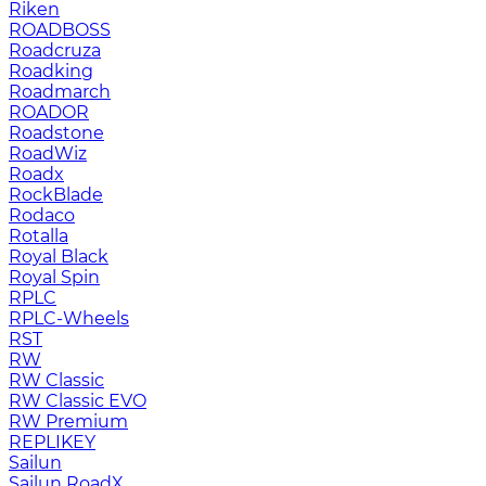
Riken
ROADBOSS
Roadcruza
Roadking
Roadmarch
ROADOR
Roadstone
RoadWiz
Roadx
RockBlade
Rodaco
Rotalla
Royal Black
Royal Spin
RPLC
RPLC-Wheels
RST
RW
RW Classic
RW Classic EVO
RW Premium
RЕPLIKEY
Sailun
Sailun RoadX