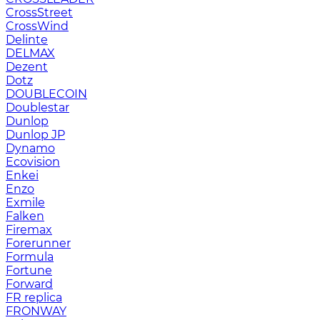
CrossStreet
CrossWind
Delinte
DELMAX
Dezent
Dotz
DOUBLECOIN
Doublestar
Dunlop
Dunlop JP
Dynamo
Ecovision
Enkei
Enzo
Exmile
Falken
Firemax
Forerunner
Formula
Fortune
Forward
FR replica
FRONWAY