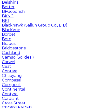
Belshina
Better
BFGoodrich
BKNG
BKT
Blackhawk (Sailun Group Co., LTD)
BlackVue
Borbet
Boto
Brabus
Bridgestone
Cachland
Camso (Solideal)
Carwel
Ceat
Centara
Chaoyang
Compasal
Composit
Continental
Contyre
Cordiant
Cross Street
CROSSLEADER