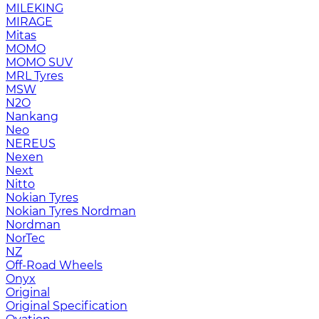
MILEKING
MIRAGE
Mitas
MOMO
MOMO SUV
MRL Tyres
MSW
N2O
Nankang
Neo
NEREUS
Nexen
Next
Nitto
Nokian Tyres
Nokian Tyres Nordman
Nordman
NorTec
NZ
Off-Road Wheels
Onyx
Original
Original Specification