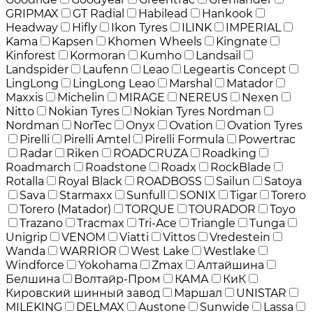
GRIPMAX
GT Radial
Habilead
Hankook
Headway
Hifly
Ikon Tyres
ILINK
IMPERIAL
Kama
Kapsen
Khomen Wheels
Kingnate
Kinforest
Kormoran
Kumho
Landsail
Landspider
Laufenn
Leao
Legeartis Concept
LingLong
LingLong Leao
Marshal
Matador
Maxxis
Michelin
MIRAGE
NEREUS
Nexen
Nitto
Nokian Tyres
Nokian Tyres Nordman
Nordman
NorTec
Onyx
Ovation
Ovation Tyres
Pirelli
Pirelli Amtel
Pirelli Formula
Powertrac
Radar
Riken
ROADCRUZA
Roadking
Roadmarch
Roadstone
Roadx
RockBlade
Rotalla
Royal Black
ROADBOSS
Sailun
Satoya
Sava
Starmaxx
Sunfull
SONIX
Tigar
Torero
Torero (Matador)
TORQUE
TOURADOR
Toyo
Trazano
Tracmax
Tri-Ace
Triangle
Tunga
Unigrip
VENOM
Viatti
Vittos
Vredestein
Wanda
WARRIOR
West Lake
Westlake
Windforce
Yokohama
Zmax
Алтайшина
Белшина
Волтайр-Пром
КАМА
КиК
Кировский шинный завод
Маршал
UNISTAR
MILEKING
DELMAX
Austone
Sunwide
Lassa