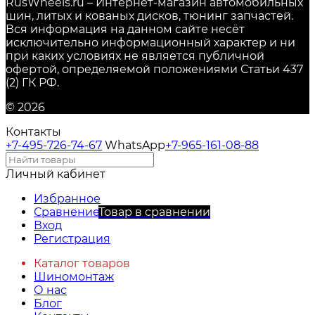
RusWheels.ru – Интернет-магазин автомобильных
шин, литых и кованых дисков, тюнинг запчастей.
Вся информация на данном сайте несёт
исключительно информационный характер и ни
при каких условиях не является публичной
офертой, определяемой положениями Статьи 437
(2) ГК РФ.
© 2026
Контакты
+7-495-726-74-67
WhatsApp
+7-965-161-08-88
Личный кабинет
Избранное
Сравнение
Товар в сравнении
Вход
Регистрация
Каталог товаров
Шиномонтаж
О нас
Блог