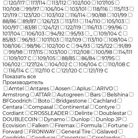
120/117
117/114
113/112
102/100
107/105
110/108
99/97
106/104
103/101
118/116
115/113
121/119
123/120
103/102
116/114
90/88
101/99
88/86
89/87
126/123
113/111
114/110
105/103
100/97
83/81
124/121
122/119
116/113
99/96
107/104
106/103
94/92
95/93
_
109/104 C
85/83
96/93
107/103
112/109
113/110
108/104
108/106
98/96
102/100 C
94/93
125/122
91/89
99/98
117/115
103/100
112/108
100/98
114/111
109/107 C
109/105
88/85
86/84
97/95
106/102
127/124
104/102 C
106/104 C
110/108 C
116/114 C
112/110 C
121/120 C
121/119 C
Показать все
Производитель
Amtel
Antares
Aosen
Aplus
ARIVO
Armstrong
ATTAR
Autogreen
Bars
Belshina
BFGoodrich
Boto
Bridgestone
Cachland
Centara
Compasal
Continental
Contyre
Cordiant
CROSSLEADER
Delinte
Doublestar
DOUBLECOIN
Dynamo
Dunlop
Dunlop JP
Ecovision
Falken
Firemax
Formula
Fortune
Forward
FRONWAY
General Tire
Gislaved
Goodride
Goodyear
Greentrac
Grenlander