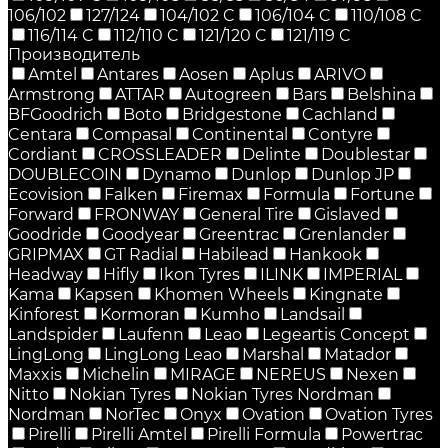
106/102
127/124
104/102 C
106/104 C
110/108 C
116/114 C
112/110 C
121/120 C
121/119 C
Производитель
Amtel
Antares
Aosen
Aplus
ARIVO
Armstrong
ATTAR
Autogreen
Bars
Belshina
BFGoodrich
Boto
Bridgestone
Cachland
Centara
Compasal
Continental
Contyre
Cordiant
CROSSLEADER
Delinte
Doublestar
DOUBLECOIN
Dynamo
Dunlop
Dunlop JP
Ecovision
Falken
Firemax
Formula
Fortune
Forward
FRONWAY
General Tire
Gislaved
Goodride
Goodyear
Greentrac
Grenlander
GRIPMAX
GT Radial
Habilead
Hankook
Headway
Hifly
Ikon Tyres
ILINK
IMPERIAL
Kama
Kapsen
Khomen Wheels
Kingnate
Kinforest
Kormoran
Kumho
Landsail
Landspider
Laufenn
Leao
Legeartis Concept
LingLong
LingLong Leao
Marshal
Matador
Maxxis
Michelin
MIRAGE
NEREUS
Nexen
Nitto
Nokian Tyres
Nokian Tyres Nordman
Nordman
NorTec
Onyx
Ovation
Ovation Tyres
Pirelli
Pirelli Amtel
Pirelli Formula
Powertrac