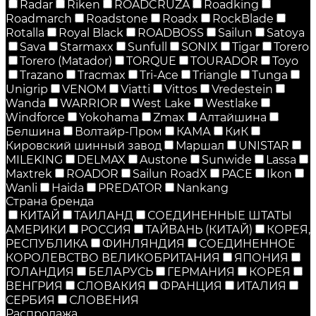
Radar
Riken
ROADCRUZA
Roadking
Roadmarch
Roadstone
Roadx
RockBlade
Rotalla
Royal Black
ROADBOSS
Sailun
Satoya
Sava
Starmaxx
Sunfull
SONIX
Tigar
Torero
Torero (Matador)
TORQUE
TOURADOR
Toyo
Trazano
Tracmax
Tri-Ace
Triangle
Tunga
Unigrip
VENOM
Viatti
Vittos
Vredestein
Wanda
WARRIOR
West Lake
Westlake
Windforce
Yokohama
Zmax
Алтайшина
Белшина
Волтайр-Пром
КАМА
КиК
Кировский шинный завод
Маршал
UNISTAR
MILEKING
DELMAX
Austone
Sunwide
Lassa
Maxtrek
ROADOR
Sailun RoadX
PACE
Ikon
Wanli
Haida
PREDATOR
Nankang
Страна бренда
КИТАЙ
ТАИЛАНД
СОЕДИНЕННЫЕ ШТАТЫ
АМЕРИКИ
РОССИЯ
ТАЙВАНЬ (КИТАЙ)
КОРЕЯ,
РЕСПУБЛИКА
ФИНЛЯНДИЯ
СОЕДИНЕННОЕ
КОРОЛЕВСТВО ВЕЛИКОБРИТАНИЯ
ЯПОНИЯ
ГОЛАНДИЯ
БЕЛАРУСЬ
ГЕРМАНИЯ
КОРЕЯ
ВЕНГРИЯ
СЛОВАКИЯ
ФРАНЦИЯ
ИТАЛИЯ
СЕРБИЯ
СЛОВЕНИЯ
Распродажа