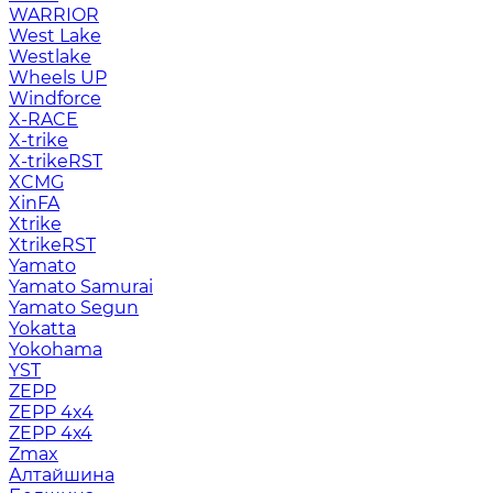
WARRIOR
West Lake
Westlake
Wheels UP
Windforce
X-RACE
X-trike
X-trikeRST
XCMG
XinFA
Xtrike
XtrikeRST
Yamato
Yamato Samurai
Yamato Segun
Yokatta
Yokohama
YST
ZEPP
ZEPP 4x4
ZEPP 4х4
Zmax
Алтайшина