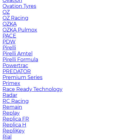
Ovation
Ovation Tyres
OZ
OZ Racing
OZKA
OZKA Pulmox
PACE
PDW
Pirelli
Pirelli Amtel
Pirelli Formula
Powertrac
PREDATOR
Premium Series
Primex
Race Ready Technology
Radar
RC Racing
Remain
Replay
Replica FR
Replica H
RepliKey
Rial