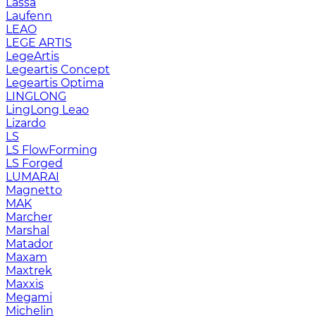
Lassa
Laufenn
LEAO
LEGE ARTIS
LegeArtis
Legeartis Concept
Legeartis Optima
LINGLONG
LingLong Leao
Lizardo
LS
LS FlowForming
LS Forged
LUMARAI
Magnetto
MAK
Marcher
Marshal
Matador
Maxam
Maxtrek
Maxxis
Megami
Michelin