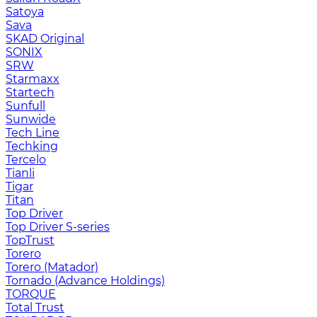
Satoya
Sava
SKAD Original
SONIX
SRW
Starmaxx
Startech
Sunfull
Sunwide
Tech Line
Techking
Tercelo
Tianli
Tigar
Titan
Top Driver
Top Driver S-series
TopTrust
Torero
Torero (Matador)
Tornado (Advance Holdings)
TORQUE
Total Trust