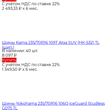
С учётом НДС по ставке 22%
2 493,33
₽
x 6 мес.
Шины Kama 235/70R16 109T Alga SUV (НК-532) TL
(шип.)
В наличии: 40 шт.
8 097
₽
Купить
С учётом НДС по ставке 22%
1 349,50
₽
x 6 мес.
Шины Yokohama 235/70R16 106Q iceGuard Studless
G075 TL