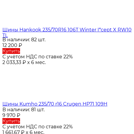
Шины Hankook 235/70R16 106T Winter I*cept X RW10
TL
В наличии: 82 шт.
12 200
₽
Купить
С учётом НДС по ставке 22%
2 033,33
₽
x 6 мес.
Шины Kumho 235/70 r16 Crugen HP71 109H
В наличии: 81 шт.
9 970
₽
Купить
С учётом НДС по ставке 22%
1 661,67
₽
x 6 мес.