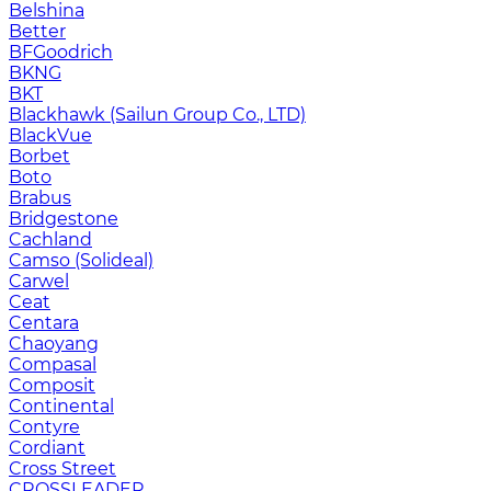
Belshina
Better
BFGoodrich
BKNG
BKT
Blackhawk (Sailun Group Co., LTD)
BlackVue
Borbet
Boto
Brabus
Bridgestone
Cachland
Camso (Solideal)
Carwel
Ceat
Centara
Chaoyang
Compasal
Composit
Continental
Contyre
Cordiant
Cross Street
CROSSLEADER