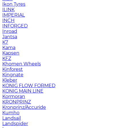
Ikon Tyres
ILINK
IMPERIAL
INCH
INFORGED
Inroad
Jantsa
K7
Kama
Kapsen
KFZ
Khomen Wheels
Kinforest
Kingnate
Kleber
KONIG FLOW FORMED
KONIG MAIN LINE
Kormoran
KRONPRINZ
Kronprinz/Accuride
Kumho
Landsail
Landspider