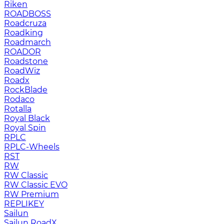
Riken
ROADBOSS
Roadcruza
Roadking
Roadmarch
ROADOR
Roadstone
RoadWiz
Roadx
RockBlade
Rodaco
Rotalla
Royal Black
Royal Spin
RPLC
RPLC-Wheels
RST
RW
RW Classic
RW Classic EVO
RW Premium
RЕPLIKEY
Sailun
Sailun RoadX