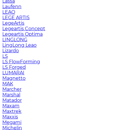
Lassa
Laufenn
LEAO
LEGE ARTIS
LegeArtis
Legeartis Concept
Legeartis Optima
LINGLONG
LingLong Leao
Lizardo
LS
LS FlowForming
LS Forged
LUMARAI
Magnetto
MAK
Marcher
Marshal
Matador
Maxam
Maxtrek
Maxxis
Megami
Michelin