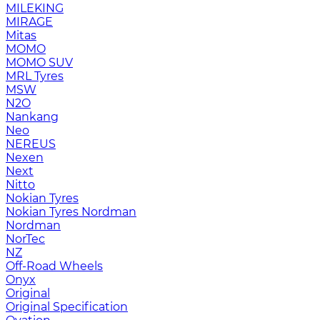
MILEKING
MIRAGE
Mitas
MOMO
MOMO SUV
MRL Tyres
MSW
N2O
Nankang
Neo
NEREUS
Nexen
Next
Nitto
Nokian Tyres
Nokian Tyres Nordman
Nordman
NorTec
NZ
Off-Road Wheels
Onyx
Original
Original Specification