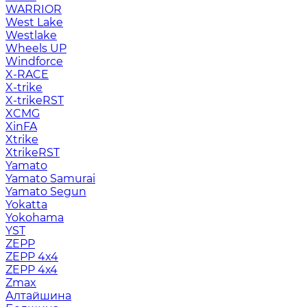
WARRIOR
West Lake
Westlake
Wheels UP
Windforce
X-RACE
X-trike
X-trikeRST
XCMG
XinFA
Xtrike
XtrikeRST
Yamato
Yamato Samurai
Yamato Segun
Yokatta
Yokohama
YST
ZEPP
ZEPP 4x4
ZEPP 4х4
Zmax
Алтайшина