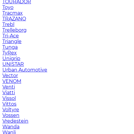
TOURADOR
Toyo
Tracmax
TRAZANO
Trebl
Trelleborg
Tri-Ace
Triangle
Tunga
TyRex
Unigrip
UNISTAR
Urban Automotive
Vector
VENOM
Venti
Viatti
Vissol
Vittos
Voltyre
Vossen
Vredestein
Wanda
Wanli