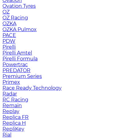
Ovation
Ovation Tyres
OZ
OZ Racing
OZKA
OZKA Pulmox
PACE
PDW
Pirelli
Pirelli Amtel
Pirelli Formula
Powertrac
PREDATOR
Premium Series
Primex
Race Ready Technology
Radar
RC Racing
Remain
Replay
Replica FR
Replica H
RepliKey
Rial