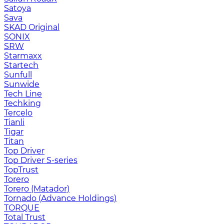
Satoya
Sava
SKAD Original
SONIX
SRW
Starmaxx
Startech
Sunfull
Sunwide
Tech Line
Techking
Tercelo
Tianli
Tigar
Titan
Top Driver
Top Driver S-series
TopTrust
Torero
Torero (Matador)
Tornado (Advance Holdings)
TORQUE
Total Trust