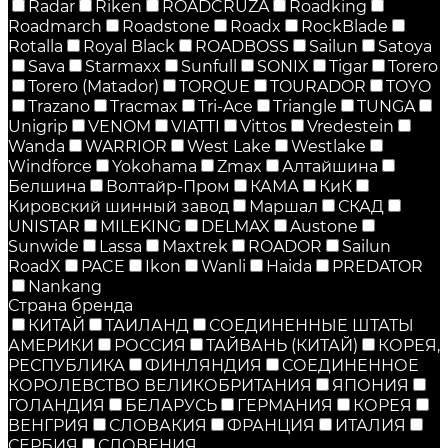
Radar
Riken
ROADCRUZA
Roadking
Roadmarch
Roadstone
Roadx
RockBlade
Rotalla
Royal Black
ROADBOSS
Sailun
Satoya
Sava
Starmaxx
Sunfull
SONIX
Tigar
Torero
Torero (Matador)
TORQUE
TOURADOR
TOYO
Trazano
Tracmax
Tri-Ace
Triangle
TUNGA
Unigrip
VENOM
VIATTI
Vittos
Vredestein
Wanda
WARRIOR
West Lake
Westlake
Windforce
Yokohama
Zmax
Алтайшина
Белшина
Волтайр-Пром
КАМА
КиК
Кировский шинный завод
Маршал
СКАД
UNISTAR
MILEKING
DELMAX
Austone
Sunwide
Lassa
Maxtrek
ROADOR
Sailun
RoadX
PACE
Ikon
Wanli
Haida
PREDATOR
Nankang
Страна бренда
КИТАЙ
ТАИЛАНД
СОЕДИНЕННЫЕ ШТАТЫ
АМЕРИКИ
РОССИЯ
ТАЙВАНЬ (КИТАЙ)
КОРЕЯ,
РЕСПУБЛИКА
ФИНЛЯНДИЯ
СОЕДИНЕННОЕ
КОРОЛЕВСТВО ВЕЛИКОБРИТАНИЯ
ЯПОНИЯ
ГОЛАНДИЯ
БЕЛАРУСЬ
ГЕРМАНИЯ
КОРЕЯ
ВЕНГРИЯ
СЛОВАКИЯ
ФРАНЦИЯ
ИТАЛИЯ
СЕРБИЯ
СЛОВЕНИЯ