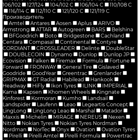
106/102
127/124
104/102 C
106/104 C
110/108 C
116/114 C
112/110 C
121/120 C
121/119 C
Производитель
Amtel
Antares
Aosen
Aplus
ARIVO
Armstrong
ATTAR
Autogreen
BARS
Belshina
BFGoodrich
Boto
Bridgestone
Cachland
Centara
Compasal
Continental
Contyre
CORDIANT
CROSSLEADER
Delinte
DoubleStar
DOUBLECOIN
Dynamo
Dunlop
Dunlop JP
Ecovision
Falken
Firemax
Formula
Fortune
Forward
FRONWAY
General Tire
Gislaved
Goodride
GoodYear
Greentrac
Grenlander
GRIPMAX
GT Radial
Habilead
Hankook
Headway
HiFly
Ikon Tyres
ILINK
IMPERIAL
Kama
Kapsen
Khomen Wheels
Kingnate
Kinforest
Kormoran
Kumho
Landsail
Landspider
Laufenn
Leao
Legeartis Concept
LingLong
LingLong Leao
Marshal
Matador
Maxxis
Michelin
MIRAGE
NEREUS
Nexen
Nitto
Nokian Tyres
Nokian Tyres Nordman
Nordman
NorTec
Onyx
Ovation
Ovation Tyres
Pirelli
Pirelli Amtel
Pirelli Formula
Powertrac