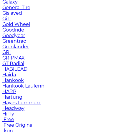
Galaxy
General Tire
Gislaved
GiTi
Gold Wheel
Goodride
Goodyear
Greentrac
Grenlander
GRI
GRIPMAX
GT Radial
HABILEAD
Haida
Hankook
Hankook Laufenn
HARP
Hartung
Hayes Lemmerz
Headway
HiFly
iFree
iFree Original
Ikon