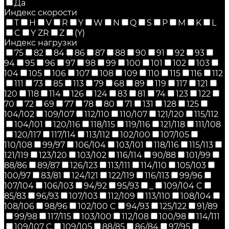
Да
Индекс скорости
T
H
V
R
Y
W
N
Q
S
P
M
K
L
C
Y ZR
Z
(Y)
Индекс нагрузки
75
82
84
86
87
88
90
91
92
93
94
95
96
97
98
99
100
101
102
103
104
105
106
107
108
109
110
115
116
112
111
73
85
113
79
68
89
119
117
121
120
118
114
126
124
83
81
74
123
122
70
72
69
77
78
80
71
131
128
125
104/102
109/107
112/110
110/107
121/120
115/112
104/101
120/116
118/115
119/116
121/118
111/108
120/117
117/114
113/112
102/100
107/105
110/108
99/97
106/104
103/101
118/116
115/113
121/119
123/120
103/102
116/114
90/88
101/99
88/86
89/87
126/123
113/111
114/110
105/103
100/97
83/81
124/121
122/119
116/113
99/96
107/104
106/103
94/92
95/93
_
109/104 C
85/83
96/93
107/103
112/109
113/110
108/104
108/106
98/96
102/100 C
94/93
125/122
91/89
99/98
117/115
103/100
112/108
100/98
114/111
109/107 C
109/105
88/85
86/84
97/95