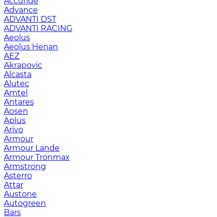
Accuride
Advance
ADVANTI DST
ADVANTI RACING
Aeolus
Aeolus Henan
AEZ
Akrapovic
Alcasta
Alutec
Amtel
Antares
Aosen
Aplus
Arivo
Armour
Armour Lande
Armour Tronmax
Armstrong
Asterro
Attar
Austone
Autogreen
Bars