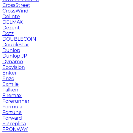
CrossStreet
CrossWind
Delinte
DELMAX
Dezent
Dotz
DOUBLECOIN
Doublestar
Dunlop
Dunlop JP
Dynamo
Ecovision
Enkei
Enzo
Exmile
Falken
Firemax
Forerunner
Formula
Fortune
Forward
FR replica
FRONWAY