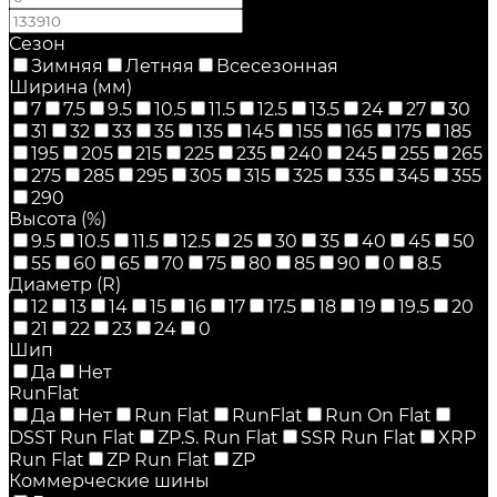
Сезон
Зимняя
Летняя
Всесезонная
Ширина (мм)
7
7.5
9.5
10.5
11.5
12.5
13.5
24
27
30
31
32
33
35
135
145
155
165
175
185
195
205
215
225
235
240
245
255
265
275
285
295
305
315
325
335
345
355
290
Высота (%)
9.5
10.5
11.5
12.5
25
30
35
40
45
50
55
60
65
70
75
80
85
90
0
8.5
Диаметр (R)
12
13
14
15
16
17
17.5
18
19
19.5
20
21
22
23
24
0
Шип
Да
Нет
RunFlat
Да
Нет
Run Flat
RunFlat
Run On Flat
DSST Run Flat
ZP.S. Run Flat
SSR Run Flat
XRP
Run Flat
ZP Run Flat
ZP
Коммерческие шины