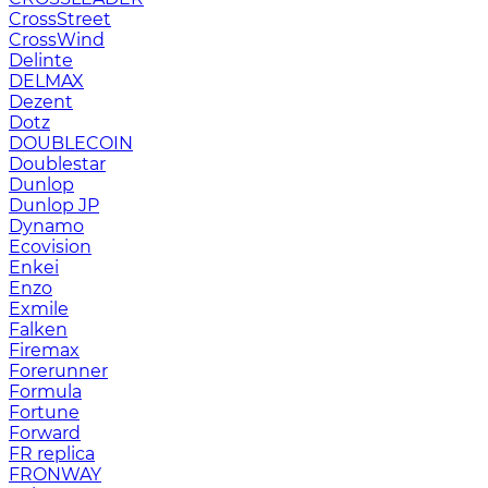
CrossStreet
CrossWind
Delinte
DELMAX
Dezent
Dotz
DOUBLECOIN
Doublestar
Dunlop
Dunlop JP
Dynamo
Ecovision
Enkei
Enzo
Exmile
Falken
Firemax
Forerunner
Formula
Fortune
Forward
FR replica
FRONWAY