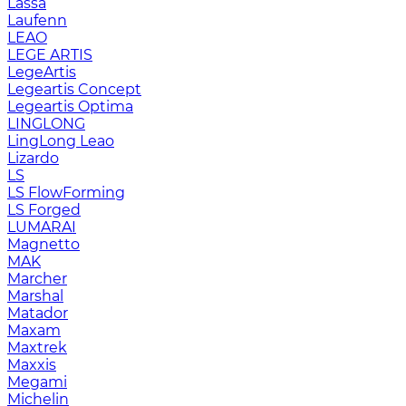
Lassa
Laufenn
LEAO
LEGE ARTIS
LegeArtis
Legeartis Concept
Legeartis Optima
LINGLONG
LingLong Leao
Lizardo
LS
LS FlowForming
LS Forged
LUMARAI
Magnetto
MAK
Marcher
Marshal
Matador
Maxam
Maxtrek
Maxxis
Megami
Michelin