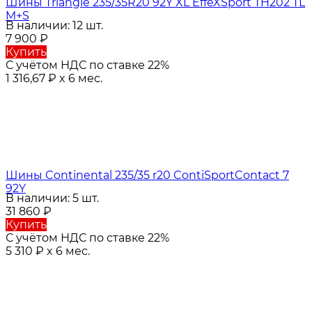
Шины Triangle 235/35R20 92Y XL EffeXSport TH202 TL
M+S
В наличии: 12 шт.
7 900
₽
Купить
С учётом НДС по ставке 22%
1 316,67
₽
x 6 мес.
Шины Continental 235/35 r20 ContiSportContact 7
92Y
В наличии: 5 шт.
31 860
₽
Купить
С учётом НДС по ставке 22%
5 310
₽
x 6 мес.