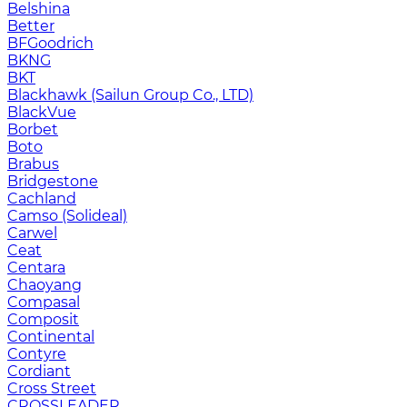
Belshina
Better
BFGoodrich
BKNG
BKT
Blackhawk (Sailun Group Co., LTD)
BlackVue
Borbet
Boto
Brabus
Bridgestone
Cachland
Camso (Solideal)
Carwel
Ceat
Centara
Chaoyang
Compasal
Composit
Continental
Contyre
Cordiant
Cross Street
CROSSLEADER