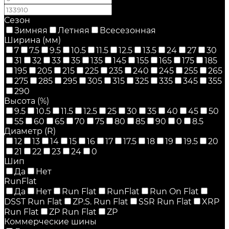
Сезон
Зимняя
Летняя
Всесезонная
Ширина (мм)
7
7.5
9.5
10.5
11.5
12.5
13.5
24
27
30
31
32
33
35
135
145
155
165
175
185
195
205
215
225
235
240
245
255
265
275
285
295
305
315
325
335
345
355
290
Высота (%)
9.5
10.5
11.5
12.5
25
30
35
40
45
50
55
60
65
70
75
80
85
90
0
8.5
Диаметр (R)
12
13
14
15
16
17
17.5
18
19
19.5
20
21
22
23
24
0
Шип
Да
Нет
RunFlat
Да
Нет
Run Flat
RunFlat
Run On Flat
DSST Run Flat
ZP.S. Run Flat
SSR Run Flat
XRP
Run Flat
ZP Run Flat
ZP
Коммерческие шины