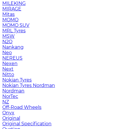
MILEKING
MIRAGE
Mitas
MOMO
MOMO SUV
MRL Tyres
MSW
N2O
Nankang
Neo
NEREUS
Nexen
Next
Nitto
Nokian Tyres
Nokian Tyres Nordman
Nordman
NorTec
NZ
Off-Road Wheels
Onyx
Original
Original Specification