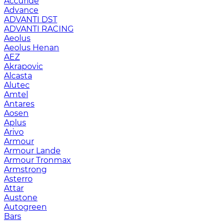
Accuride
Advance
ADVANTI DST
ADVANTI RACING
Aeolus
Aeolus Henan
AEZ
Akrapovic
Alcasta
Alutec
Amtel
Antares
Aosen
Aplus
Arivo
Armour
Armour Lande
Armour Tronmax
Armstrong
Asterro
Attar
Austone
Autogreen
Bars