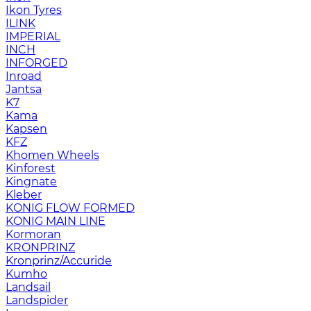
Ikon Tyres
ILINK
IMPERIAL
INCH
INFORGED
Inroad
Jantsa
K7
Kama
Kapsen
KFZ
Khomen Wheels
Kinforest
Kingnate
Kleber
KONIG FLOW FORMED
KONIG MAIN LINE
Kormoran
KRONPRINZ
Kronprinz/Accuride
Kumho
Landsail
Landspider