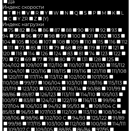
Да
Индекс скорости
T
H
V
R
Y
W
N
Q
S
P
M
K
L
C
Y ZR
Z
(Y)
Индекс нагрузки
75
82
84
86
87
88
90
91
92
93
94
95
96
97
98
99
100
101
102
103
104
105
106
107
108
109
110
115
116
112
111
73
85
113
79
68
89
119
117
121
120
118
114
126
124
83
81
74
123
122
70
72
69
77
78
80
71
131
128
125
104/102
109/107
112/110
110/107
121/120
115/112
104/101
120/116
118/115
119/116
121/118
111/108
120/117
117/114
113/112
102/100
107/105
110/108
99/97
106/104
103/101
118/116
115/113
121/119
123/120
103/102
116/114
90/88
101/99
88/86
89/87
126/123
113/111
114/110
105/103
100/97
83/81
124/121
122/119
116/113
99/96
107/104
106/103
94/92
95/93
_
109/104 C
85/83
96/93
107/103
112/109
113/110
108/104
108/106
98/96
102/100 C
94/93
125/122
91/89
99/98
117/115
103/100
112/108
100/98
114/111
109/107 C
109/105
88/85
86/84
97/95