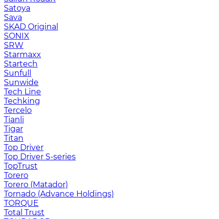
Satoya
Sava
SKAD Original
SONIX
SRW
Starmaxx
Startech
Sunfull
Sunwide
Tech Line
Techking
Tercelo
Tianli
Tigar
Titan
Top Driver
Top Driver S-series
TopTrust
Torero
Torero (Matador)
Tornado (Advance Holdings)
TORQUE
Total Trust