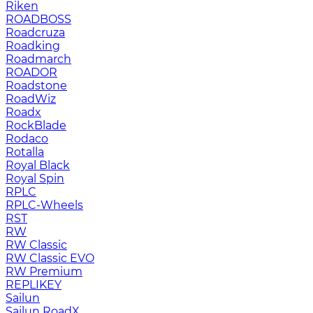
Riken
ROADBOSS
Roadcruza
Roadking
Roadmarch
ROADOR
Roadstone
RoadWiz
Roadx
RockBlade
Rodaco
Rotalla
Royal Black
Royal Spin
RPLC
RPLC-Wheels
RST
RW
RW Classic
RW Classic EVO
RW Premium
RЕPLIKEY
Sailun
Sailun RoadX