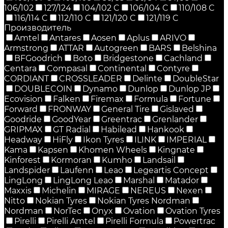
106/102
127/124
104/102 C
106/104 C
110/108 C
116/114 C
112/110 C
121/120 C
121/119 C
Производитель
Amtel
Antares
Aosen
Aplus
ARIVO
Armstrong
ATTAR
Autogreen
BARS
Belshina
BFGoodrich
Boto
Bridgestone
Cachland
Centara
Compasal
Continental
Contyre
CORDIANT
CROSSLEADER
Delinte
DoubleStar
DOUBLECOIN
Dynamo
Dunlop
Dunlop JP
Ecovision
Falken
Firemax
Formula
Fortune
Forward
FRONWAY
General Tire
Gislaved
Goodride
GoodYear
Greentrac
Grenlander
GRIPMAX
GT Radial
Habilead
Hankook
Headway
HiFly
Ikon Tyres
ILINK
IMPERIAL
Kama
Kapsen
Khomen Wheels
Kingnate
Kinforest
Kormoran
Kumho
Landsail
Landspider
Laufenn
Leao
Legeartis Concept
LingLong
LingLong Leao
Marshal
Matador
Maxxis
Michelin
MIRAGE
NEREUS
Nexen
Nitto
Nokian Tyres
Nokian Tyres Nordman
Nordman
NorTec
Onyx
Ovation
Ovation Tyres
Pirelli
Pirelli Amtel
Pirelli Formula
Powertrac