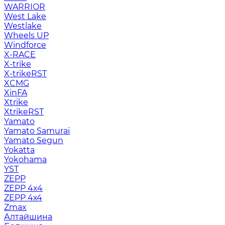
WARRIOR
West Lake
Westlake
Wheels UP
Windforce
X-RACE
X-trike
X-trikeRST
XCMG
XinFA
Xtrike
XtrikeRST
Yamato
Yamato Samurai
Yamato Segun
Yokatta
Yokohama
YST
ZEPP
ZEPP 4x4
ZEPP 4х4
Zmax
Алтайшина