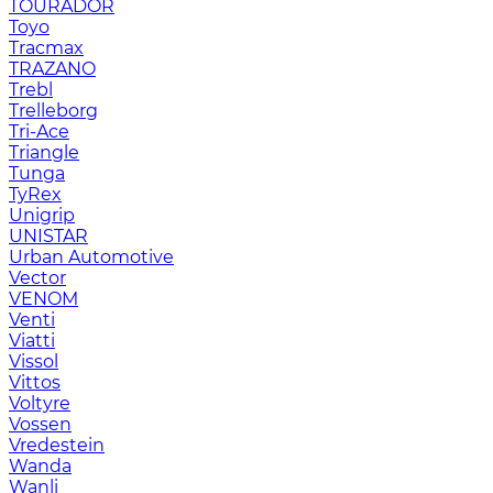
TOURADOR
Toyo
Tracmax
TRAZANO
Trebl
Trelleborg
Tri-Ace
Triangle
Tunga
TyRex
Unigrip
UNISTAR
Urban Automotive
Vector
VENOM
Venti
Viatti
Vissol
Vittos
Voltyre
Vossen
Vredestein
Wanda
Wanli