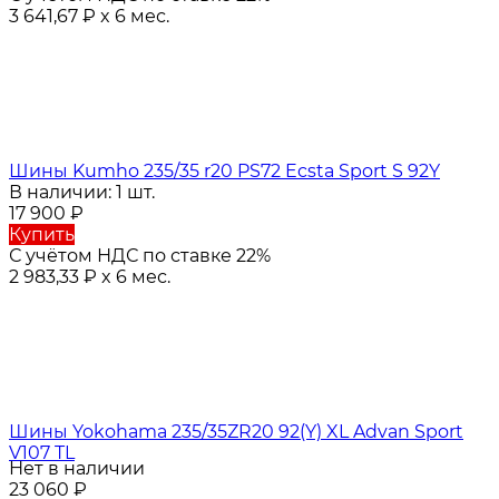
3 641,67
₽
x 6 мес.
Шины Kumho 235/35 r20 PS72 Ecsta Sport S 92Y
В наличии: 1 шт.
17 900
₽
Купить
С учётом НДС по ставке 22%
2 983,33
₽
x 6 мес.
Шины Yokohama 235/35ZR20 92(Y) XL Advan Sport
V107 TL
Нет в наличии
23 060
₽