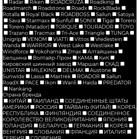
Radar
Riken
ROADCRUZA
Roadking
Roadmarch
Roadstone
Roadx
RockBlade
Rotalla
Royal Black
ROADBOSS
Sailun
Satoya
Sava
Starmaxx
Sunfull
SONIX
Tigar
Torero
Torero (Matador)
TORQUE
TOURADOR
TOYO
Trazano
Tracmax
Tri-Ace
Triangle
TUNGA
Unigrip
VENOM
VIATTI
Vittos
Vredestein
Wanda
WARRIOR
West Lake
Westlake
Windforce
Yokohama
Zmax
Алтайшина
Белшина
Волтайр-Пром
КАМА
КиК
Кировский шинный завод
Маршал
СКАД
UNISTAR
MILEKING
DELMAX
Austone
Sunwide
Lassa
Maxtrek
ROADOR
Sailun
RoadX
PACE
Ikon
Wanli
Haida
PREDATOR
Nankang
Страна бренда
КИТАЙ
ТАИЛАНД
СОЕДИНЕННЫЕ ШТАТЫ
АМЕРИКИ
РОССИЯ
ТАЙВАНЬ (КИТАЙ)
КОРЕЯ,
РЕСПУБЛИКА
ФИНЛЯНДИЯ
СОЕДИНЕННОЕ
КОРОЛЕВСТВО ВЕЛИКОБРИТАНИЯ
ЯПОНИЯ
ГОЛАНДИЯ
БЕЛАРУСЬ
ГЕРМАНИЯ
КОРЕЯ
ВЕНГРИЯ
СЛОВАКИЯ
ФРАНЦИЯ
ИТАЛИЯ
СЕРБИЯ
СЛОВЕНИЯ