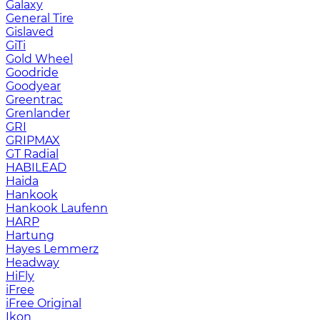
Galaxy
General Tire
Gislaved
GiTi
Gold Wheel
Goodride
Goodyear
Greentrac
Grenlander
GRI
GRIPMAX
GT Radial
HABILEAD
Haida
Hankook
Hankook Laufenn
HARP
Hartung
Hayes Lemmerz
Headway
HiFly
iFree
iFree Original
Ikon