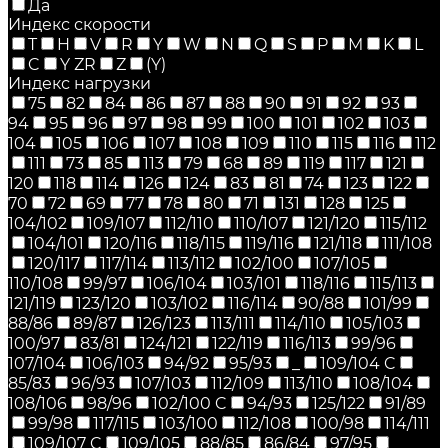
Да
Индекс скорости
T
H
V
R
Y
W
N
Q
S
P
M
K
L
C
Y ZR
Z
(Y)
Индекс нагрузки
75
82
84
86
87
88
90
91
92
93
94
95
96
97
98
99
100
101
102
103
104
105
106
107
108
109
110
115
116
112
111
73
85
113
79
68
89
119
117
121
120
118
114
126
124
83
81
74
123
122
70
72
69
77
78
80
71
131
128
125
104/102
109/107
112/110
110/107
121/120
115/112
104/101
120/116
118/115
119/116
121/118
111/108
120/117
117/114
113/112
102/100
107/105
110/108
99/97
106/104
103/101
118/116
115/113
121/119
123/120
103/102
116/114
90/88
101/99
88/86
89/87
126/123
113/111
114/110
105/103
100/97
83/81
124/121
122/119
116/113
99/96
107/104
106/103
94/92
95/93
_
109/104 C
85/83
96/93
107/103
112/109
113/110
108/104
108/106
98/96
102/100 C
94/93
125/122
91/89
99/98
117/115
103/100
112/108
100/98
114/111
109/107 C
109/105
88/85
86/84
97/95