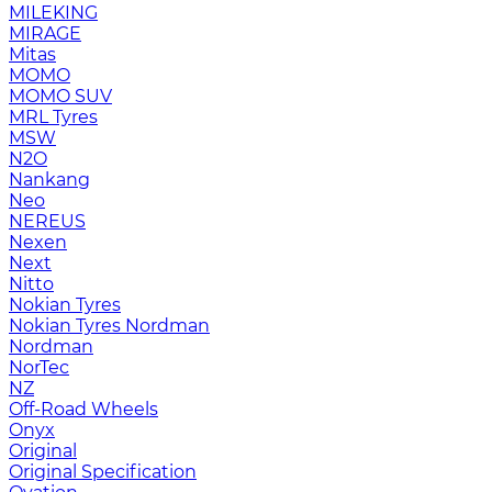
MILEKING
MIRAGE
Mitas
MOMO
MOMO SUV
MRL Tyres
MSW
N2O
Nankang
Neo
NEREUS
Nexen
Next
Nitto
Nokian Tyres
Nokian Tyres Nordman
Nordman
NorTec
NZ
Off-Road Wheels
Onyx
Original
Original Specification