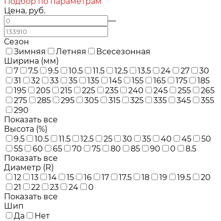
Подбор по параметрам
Цена, руб.
—
Сезон
Зимняя
Летняя
Всесезонная
Ширина (мм)
7
7.5
9.5
10.5
11.5
12.5
13.5
24
27
30
31
32
33
35
135
145
155
165
175
185
195
205
215
225
235
240
245
255
265
275
285
295
305
315
325
335
345
355
290
Показать все
Высота (%)
9.5
10.5
11.5
12.5
25
30
35
40
45
50
55
60
65
70
75
80
85
90
0
8.5
Показать все
Диаметр (R)
12
13
14
15
16
17
17.5
18
19
19.5
20
21
22
23
24
0
Показать все
Шип
Да
Нет