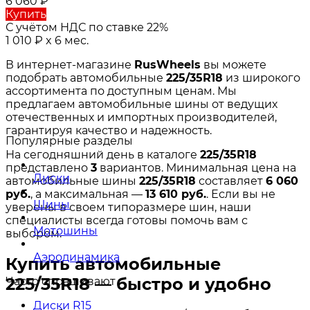
6 060
₽
Купить
С учётом НДС по ставке 22%
1 010
₽
x 6 мес.
В интернет-магазине
RusWheels
вы можете
подобрать автомобильные
225/35R18
из широкого
ассортимента по доступным ценам. Мы
предлагаем автомобильные шины от ведущих
отечественных и импортных производителей,
гарантируя качество и надежность.
Популярные разделы
На сегодняшний день в каталоге
225/35R18
представлено
3
вариантов. Минимальная цена на
Диски
автомобильные шины
225/35R18
составляет
6 060
руб.
, а максимальная —
13 610 руб.
. Если вы не
Шины
уверены в своем типоразмере шин, наши
специалисты всегда готовы помочь вам с
Мотошины
выбором.
Аэродинамика
Купить автомобильные
225/35R18 — быстро и удобно
Часто спрашивают
Диски R15