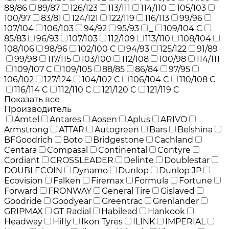
88/86
89/87
126/123
113/111
114/110
105/103
100/97
83/81
124/121
122/119
116/113
99/96
107/104
106/103
94/92
95/93
_
109/104 C
85/83
96/93
107/103
112/109
113/110
108/104
108/106
98/96
102/100 C
94/93
125/122
91/89
99/98
117/115
103/100
112/108
100/98
114/111
109/107 C
109/105
88/85
86/84
97/95
106/102
127/124
104/102 C
106/104 C
110/108 C
116/114 C
112/110 C
121/120 C
121/119 C
Показать все
Производитель
Amtel
Antares
Aosen
Aplus
ARIVO
Armstrong
ATTAR
Autogreen
Bars
Belshina
BFGoodrich
Boto
Bridgestone
Cachland
Centara
Compasal
Continental
Contyre
Cordiant
CROSSLEADER
Delinte
Doublestar
DOUBLECOIN
Dynamo
Dunlop
Dunlop JP
Ecovision
Falken
Firemax
Formula
Fortune
Forward
FRONWAY
General Tire
Gislaved
Goodride
Goodyear
Greentrac
Grenlander
GRIPMAX
GT Radial
Habilead
Hankook
Headway
Hifly
Ikon Tyres
ILINK
IMPERIAL