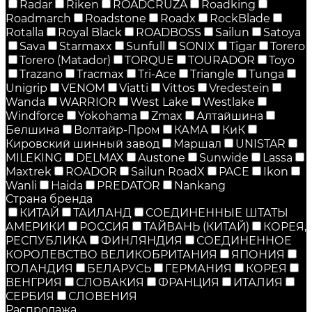
Radar
Riken
ROADCRUZA
Roadking
Roadmarch
Roadstone
Roadx
RockBlade
Rotalla
Royal Black
ROADBOSS
Sailun
Satoya
Sava
Starmaxx
Sunfull
SONIX
Tigar
Torero
Torero (Matador)
TORQUE
TOURADOR
Toyo
Trazano
Tracmax
Tri-Ace
Triangle
Tunga
Unigrip
VENOM
Viatti
Vittos
Vredestein
Wanda
WARRIOR
West Lake
Westlake
Windforce
Yokohama
Zmax
Алтайшина
Белшина
Волтайр-Пром
КАМА
КиК
Кировский шинный завод
Маршал
UNISTAR
MILEKING
DELMAX
Austone
Sunwide
Lassa
Maxtrek
ROADOR
Sailun RoadX
PACE
Ikon
Wanli
Haida
PREDATOR
Nankang
Страна бренда
КИТАЙ
ТАИЛАНД
СОЕДИНЕННЫЕ ШТАТЫ
АМЕРИКИ
РОССИЯ
ТАЙВАНЬ (КИТАЙ)
КОРЕЯ,
РЕСПУБЛИКА
ФИНЛЯНДИЯ
СОЕДИНЕННОЕ
КОРОЛЕВСТВО ВЕЛИКОБРИТАНИЯ
ЯПОНИЯ
ГОЛАНДИЯ
БЕЛАРУСЬ
ГЕРМАНИЯ
КОРЕЯ
ВЕНГРИЯ
СЛОВАКИЯ
ФРАНЦИЯ
ИТАЛИЯ
СЕРБИЯ
СЛОВЕНИЯ
Распродажа