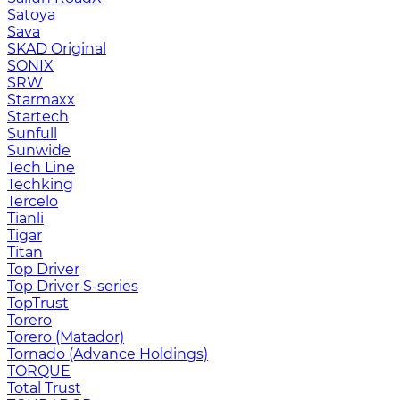
Satoya
Sava
SKAD Original
SONIX
SRW
Starmaxx
Startech
Sunfull
Sunwide
Tech Line
Techking
Tercelo
Tianli
Tigar
Titan
Top Driver
Top Driver S-series
TopTrust
Torero
Torero (Matador)
Tornado (Advance Holdings)
TORQUE
Total Trust