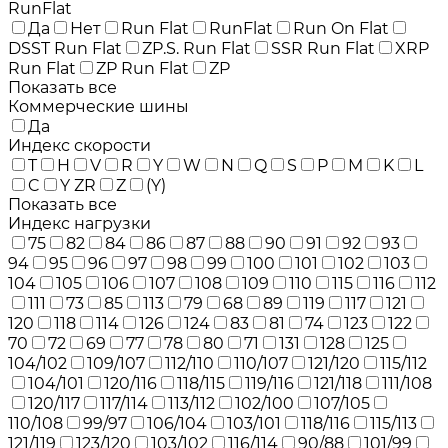
RunFlat
Да
Нет
Run Flat
RunFlat
Run On Flat
DSST Run Flat
ZP.S. Run Flat
SSR Run Flat
XRP
Run Flat
ZP Run Flat
ZP
Показать все
Коммерческие шины
Да
Индекс скорости
T
H
V
R
Y
W
N
Q
S
P
M
K
L
C
Y ZR
Z
(Y)
Показать все
Индекс нагрузки
75
82
84
86
87
88
90
91
92
93
94
95
96
97
98
99
100
101
102
103
104
105
106
107
108
109
110
115
116
112
111
73
85
113
79
68
89
119
117
121
120
118
114
126
124
83
81
74
123
122
70
72
69
77
78
80
71
131
128
125
104/102
109/107
112/110
110/107
121/120
115/112
104/101
120/116
118/115
119/116
121/118
111/108
120/117
117/114
113/112
102/100
107/105
110/108
99/97
106/104
103/101
118/116
115/113
121/119
123/120
103/102
116/114
90/88
101/99