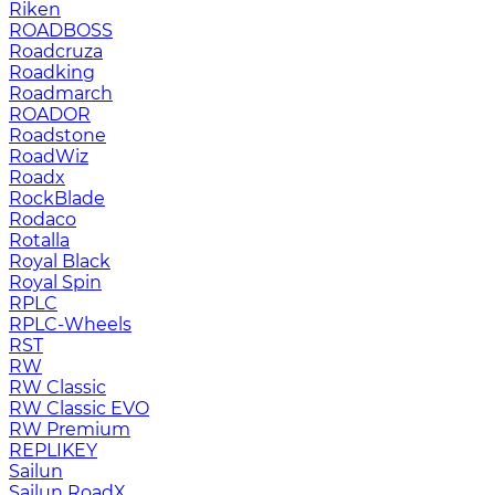
Riken
ROADBOSS
Roadcruza
Roadking
Roadmarch
ROADOR
Roadstone
RoadWiz
Roadx
RockBlade
Rodaco
Rotalla
Royal Black
Royal Spin
RPLC
RPLC-Wheels
RST
RW
RW Classic
RW Classic EVO
RW Premium
RЕPLIKEY
Sailun
Sailun RoadX