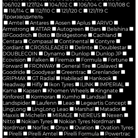
106/102
127/124
104/102 C
106/104 C
110/108 C
116/114 C
112/110 C
121/120 C
121/119 C
Производитель
Amtel
Antares
Aosen
Aplus
ARIVO
Armstrong
ATTAR
Autogreen
Bars
Belshina
BFGoodrich
Boto
Bridgestone
Cachland
Centara
Compasal
Continental
Contyre
Cordiant
CROSSLEADER
Delinte
Doublestar
DOUBLECOIN
Dynamo
Dunlop
Dunlop JP
Ecovision
Falken
Firemax
Formula
Fortune
Forward
FRONWAY
General Tire
Gislaved
Goodride
Goodyear
Greentrac
Grenlander
GRIPMAX
GT Radial
Habilead
Hankook
Headway
Hifly
Ikon Tyres
ILINK
IMPERIAL
Kama
Kapsen
Khomen Wheels
Kingnate
Kinforest
Kormoran
Kumho
Landsail
Landspider
Laufenn
Leao
Legeartis Concept
LingLong
LingLong Leao
Marshal
Matador
Maxxis
Michelin
MIRAGE
NEREUS
Nexen
Nitto
Nokian Tyres
Nokian Tyres Nordman
Nordman
NorTec
Onyx
Ovation
Ovation Tyres
Pirelli
Pirelli Amtel
Pirelli Formula
Powertrac