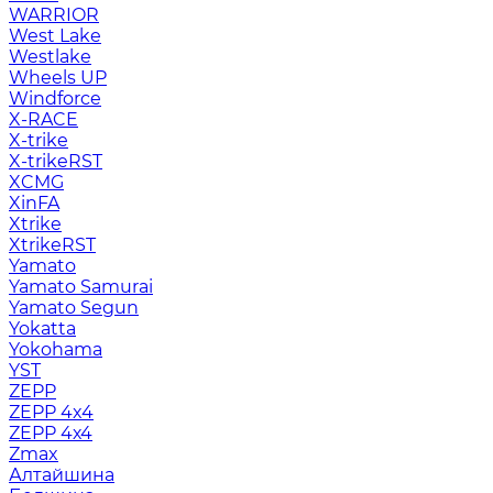
WARRIOR
West Lake
Westlake
Wheels UP
Windforce
X-RACE
X-trike
X-trikeRST
XCMG
XinFA
Xtrike
XtrikeRST
Yamato
Yamato Samurai
Yamato Segun
Yokatta
Yokohama
YST
ZEPP
ZEPP 4x4
ZEPP 4х4
Zmax
Алтайшина