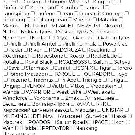
Kama
Kapsen
Khomen Wheels
Kingnate
Kinforest
Kormoran
Kumho
Landsail
Landspider
Laufenn
Leao
Legeartis Concept
LingLong
LingLong Leao
Marshal
Matador
Maxxis
Michelin
MIRAGE
NEREUS
Nexen
Nitto
Nokian Tyres
Nokian Tyres Nordman
Nordman
NorTec
Onyx
Ovation
Ovation Tyres
Pirelli
Pirelli Amtel
Pirelli Formula
Powertrac
Radar
Riken
ROADCRUZA
Roadking
Roadmarch
Roadstone
Roadx
RockBlade
Rotalla
Royal Black
ROADBOSS
Sailun
Satoya
Sava
Starmaxx
Sunfull
SONIX
Tigar
Torero
Torero (Matador)
TORQUE
TOURADOR
Toyo
Trazano
Tracmax
Tri-Ace
Triangle
Tunga
Unigrip
VENOM
Viatti
Vittos
Vredestein
Wanda
WARRIOR
West Lake
Westlake
Windforce
Yokohama
Zmax
Алтайшина
Белшина
Волтайр-Пром
КАМА
КиК
Кировский шинный завод
Маршал
UNISTAR
MILEKING
DELMAX
Austone
Sunwide
Lassa
Maxtrek
ROADOR
Sailun RoadX
PACE
Ikon
Wanli
Haida
PREDATOR
Nankang
Показать все