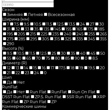
Сезон
Зимняя
Летняя
Всесезонная
Ширина (мм)
7
7.5
9.5
10.5
11.5
12.5
13.5
24
27
30
31
32
33
35
135
145
155
165
175
185
195
205
215
225
235
240
245
255
265
275
285
295
305
315
325
335
345
355
290
Высота (%)
9.5
10.5
11.5
12.5
25
30
35
40
45
50
55
60
65
70
75
80
85
90
0
8.5
Диаметр (R)
12
13
14
15
16
17
17.5
18
19
19.5
20
21
22
23
24
0
Шип
Да
Нет
RunFlat
Да
Нет
Run Flat
RunFlat
Run On Flat
DSST Run Flat
ZP.S. Run Flat
SSR Run Flat
XRP
Run Flat
ZP Run Flat
ZP
Коммерческие шины