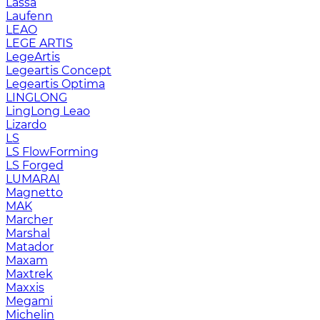
Lassa
Laufenn
LEAO
LEGE ARTIS
LegeArtis
Legeartis Concept
Legeartis Optima
LINGLONG
LingLong Leao
Lizardo
LS
LS FlowForming
LS Forged
LUMARAI
Magnetto
MAK
Marcher
Marshal
Matador
Maxam
Maxtrek
Maxxis
Megami
Michelin