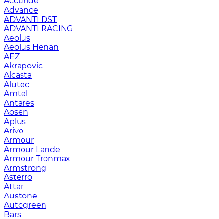
Accuride
Advance
ADVANTI DST
ADVANTI RACING
Aeolus
Aeolus Henan
AEZ
Akrapovic
Alcasta
Alutec
Amtel
Antares
Aosen
Aplus
Arivo
Armour
Armour Lande
Armour Tronmax
Armstrong
Asterro
Attar
Austone
Autogreen
Bars