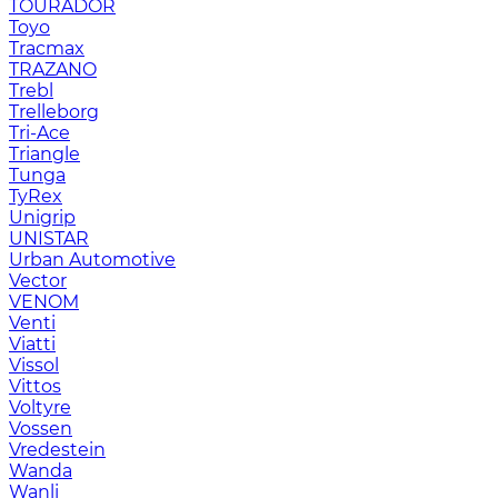
TOURADOR
Toyo
Tracmax
TRAZANO
Trebl
Trelleborg
Tri-Ace
Triangle
Tunga
TyRex
Unigrip
UNISTAR
Urban Automotive
Vector
VENOM
Venti
Viatti
Vissol
Vittos
Voltyre
Vossen
Vredestein
Wanda
Wanli