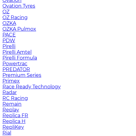
Ovation
Ovation Tyres
OZ
OZ Racing
OZKA
OZKA Pulmox
PACE
PDW
Pirelli
Pirelli Amtel
Pirelli Formula
Powertrac
PREDATOR
Premium Series
Primex
Race Ready Technology
Radar
RC Racing
Remain
Replay
Replica FR
Replica H
RepliKey
Rial