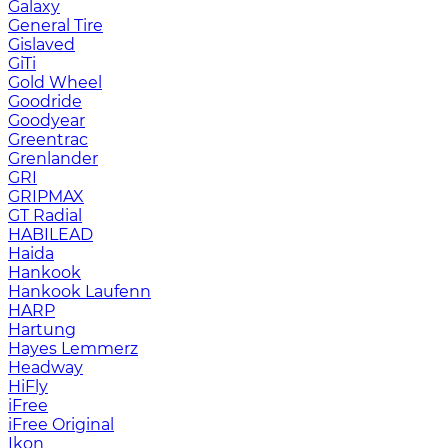
Galaxy
General Tire
Gislaved
GiTi
Gold Wheel
Goodride
Goodyear
Greentrac
Grenlander
GRI
GRIPMAX
GT Radial
HABILEAD
Haida
Hankook
Hankook Laufenn
HARP
Hartung
Hayes Lemmerz
Headway
HiFly
iFree
iFree Original
Ikon