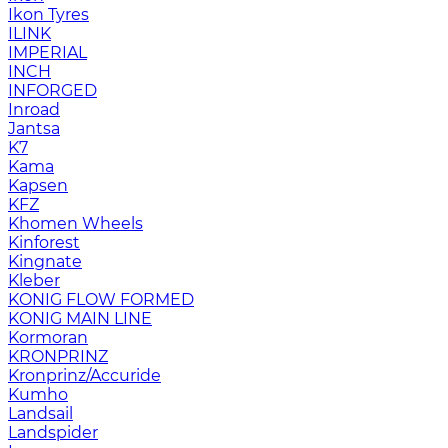
Ikon Tyres
ILINK
IMPERIAL
INCH
INFORGED
Inroad
Jantsa
K7
Kama
Kapsen
KFZ
Khomen Wheels
Kinforest
Kingnate
Kleber
KONIG FLOW FORMED
KONIG MAIN LINE
Kormoran
KRONPRINZ
Kronprinz/Accuride
Kumho
Landsail
Landspider