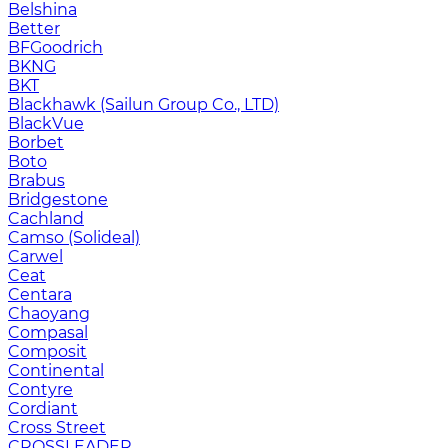
Belshina
Better
BFGoodrich
BKNG
BKT
Blackhawk (Sailun Group Co., LTD)
BlackVue
Borbet
Boto
Brabus
Bridgestone
Cachland
Camso (Solideal)
Carwel
Ceat
Centara
Chaoyang
Compasal
Composit
Continental
Contyre
Cordiant
Cross Street
CROSSLEADER