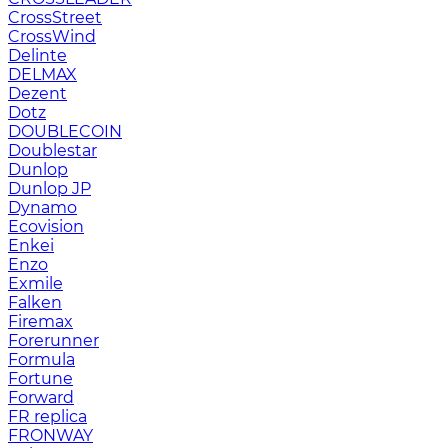
CrossStreet
CrossWind
Delinte
DELMAX
Dezent
Dotz
DOUBLECOIN
Doublestar
Dunlop
Dunlop JP
Dynamo
Ecovision
Enkei
Enzo
Exmile
Falken
Firemax
Forerunner
Formula
Fortune
Forward
FR replica
FRONWAY