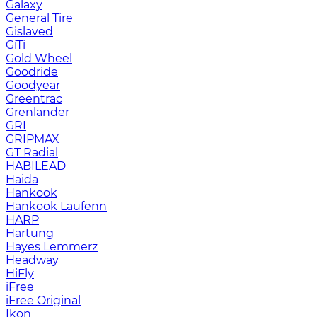
Galaxy
General Tire
Gislaved
GiTi
Gold Wheel
Goodride
Goodyear
Greentrac
Grenlander
GRI
GRIPMAX
GT Radial
HABILEAD
Haida
Hankook
Hankook Laufenn
HARP
Hartung
Hayes Lemmerz
Headway
HiFly
iFree
iFree Original
Ikon