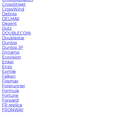
CrossStreet
CrossWind
Delinte
DELMAX
Dezent
Dotz
DOUBLECOIN
Doublestar
Dunlop
Dunlop JP
Dynamo
Ecovision
Enkei
Enzo
Exmile
Falken
Firemax
Forerunner
Formula
Fortune
Forward
FR replica
FRONWAY