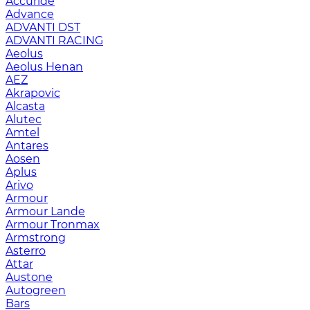
Accuride
Advance
ADVANTI DST
ADVANTI RACING
Aeolus
Aeolus Henan
AEZ
Akrapovic
Alcasta
Alutec
Amtel
Antares
Aosen
Aplus
Arivo
Armour
Armour Lande
Armour Tronmax
Armstrong
Asterro
Attar
Austone
Autogreen
Bars