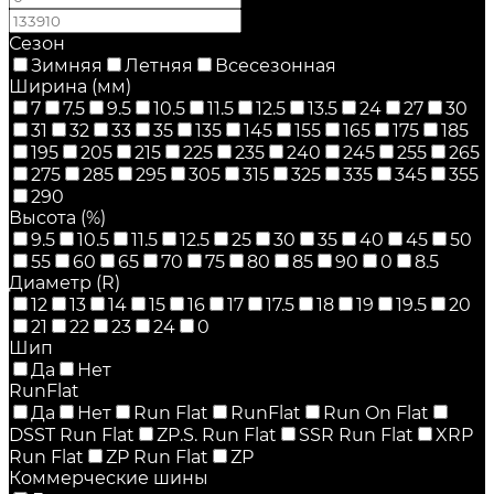
Сезон
Зимняя
Летняя
Всесезонная
Ширина (мм)
7
7.5
9.5
10.5
11.5
12.5
13.5
24
27
30
31
32
33
35
135
145
155
165
175
185
195
205
215
225
235
240
245
255
265
275
285
295
305
315
325
335
345
355
290
Высота (%)
9.5
10.5
11.5
12.5
25
30
35
40
45
50
55
60
65
70
75
80
85
90
0
8.5
Диаметр (R)
12
13
14
15
16
17
17.5
18
19
19.5
20
21
22
23
24
0
Шип
Да
Нет
RunFlat
Да
Нет
Run Flat
RunFlat
Run On Flat
DSST Run Flat
ZP.S. Run Flat
SSR Run Flat
XRP
Run Flat
ZP Run Flat
ZP
Коммерческие шины