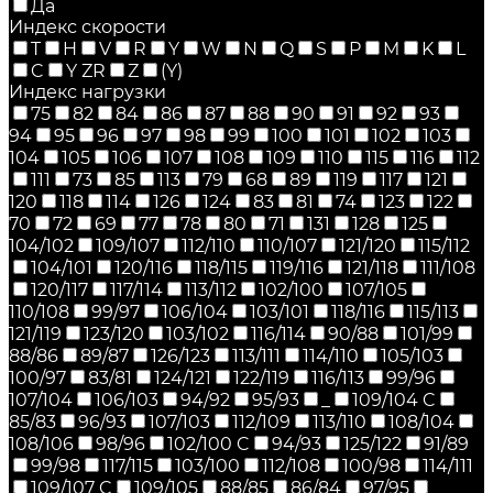
Да
Индекс скорости
T
H
V
R
Y
W
N
Q
S
P
M
K
L
C
Y ZR
Z
(Y)
Индекс нагрузки
75
82
84
86
87
88
90
91
92
93
94
95
96
97
98
99
100
101
102
103
104
105
106
107
108
109
110
115
116
112
111
73
85
113
79
68
89
119
117
121
120
118
114
126
124
83
81
74
123
122
70
72
69
77
78
80
71
131
128
125
104/102
109/107
112/110
110/107
121/120
115/112
104/101
120/116
118/115
119/116
121/118
111/108
120/117
117/114
113/112
102/100
107/105
110/108
99/97
106/104
103/101
118/116
115/113
121/119
123/120
103/102
116/114
90/88
101/99
88/86
89/87
126/123
113/111
114/110
105/103
100/97
83/81
124/121
122/119
116/113
99/96
107/104
106/103
94/92
95/93
_
109/104 C
85/83
96/93
107/103
112/109
113/110
108/104
108/106
98/96
102/100 C
94/93
125/122
91/89
99/98
117/115
103/100
112/108
100/98
114/111
109/107 C
109/105
88/85
86/84
97/95