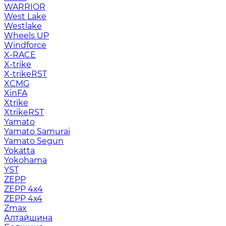
WARRIOR
West Lake
Westlake
Wheels UP
Windforce
X-RACE
X-trike
X-trikeRST
XCMG
XinFA
Xtrike
XtrikeRST
Yamato
Yamato Samurai
Yamato Segun
Yokatta
Yokohama
YST
ZEPP
ZEPP 4x4
ZEPP 4х4
Zmax
Алтайшина