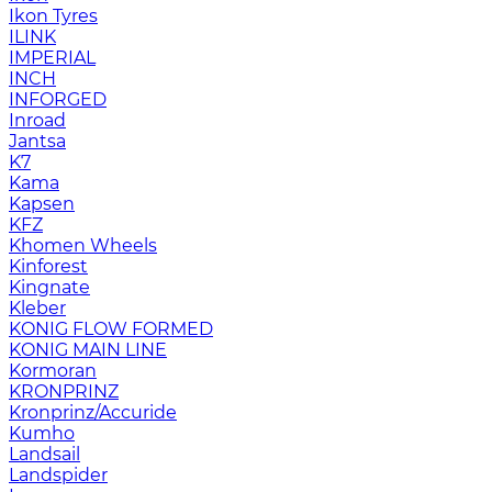
Ikon Tyres
ILINK
IMPERIAL
INCH
INFORGED
Inroad
Jantsa
K7
Kama
Kapsen
KFZ
Khomen Wheels
Kinforest
Kingnate
Kleber
KONIG FLOW FORMED
KONIG MAIN LINE
Kormoran
KRONPRINZ
Kronprinz/Accuride
Kumho
Landsail
Landspider