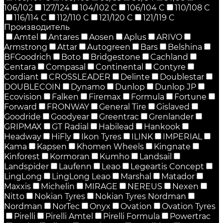
106/102
127/124
104/102 C
106/104 C
110/108 C
116/114 C
112/110 C
121/120 C
121/119 C
Производитель
Amtel
Antares
Aosen
Aplus
ARIVO
Armstrong
Attar
Autogreen
Bars
Belshina
BFGoodrich
Boto
Bridgestone
Cachland
Centara
Compasal
Continental
Contyre
Cordiant
CROSSLEADER
Delinte
Doublestar
DOUBLECOIN
Dynamo
Dunlop
Dunlop JP
Ecovision
Falken
Firemax
Formula
Fortune
Forward
FRONWAY
General Tire
Gislaved
Goodride
Goodyear
Greentrac
Grenlander
GRIPMAX
GT Radial
Habilead
Hankook
Headway
HiFly
Ikon Tyres
ILINK
IMPERIAL
Kama
Kapsen
Khomen Wheels
Kingnate
Kinforest
Kormoran
Kumho
Landsail
Landspider
Laufenn
Leao
Legeartis Concept
LingLong
LingLong Leao
Marshal
Matador
Maxxis
Michelin
MIRAGE
NEREUS
Nexen
Nitto
Nokian Tyres
Nokian Tyres Nordman
Nordman
NorTec
Onyx
Ovation
Ovation Tyres
Pirelli
Pirelli Amtel
Pirelli Formula
Powertrac