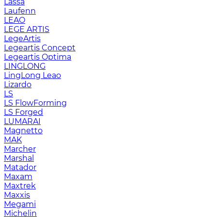
Lassa
Laufenn
LEAO
LEGE ARTIS
LegeArtis
Legeartis Concept
Legeartis Optima
LINGLONG
LingLong Leao
Lizardo
LS
LS FlowForming
LS Forged
LUMARAI
Magnetto
MAK
Marcher
Marshal
Matador
Maxam
Maxtrek
Maxxis
Megami
Michelin