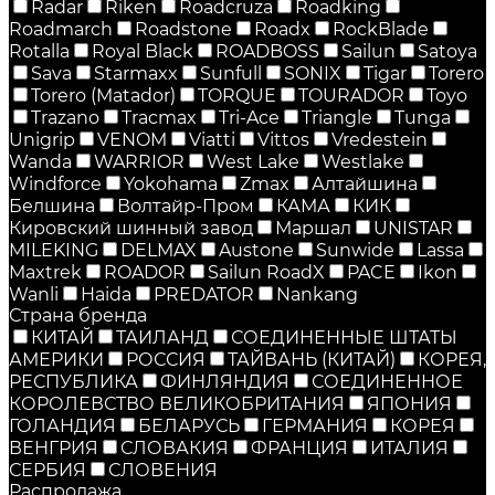
Radar
Riken
Roadcruza
Roadking
Roadmarch
Roadstone
Roadx
RockBlade
Rotalla
Royal Black
ROADBOSS
Sailun
Satoya
Sava
Starmaxx
Sunfull
SONIX
Tigar
Torero
Torero (Matador)
TORQUE
TOURADOR
Toyo
Trazano
Tracmax
Tri-Ace
Triangle
Tunga
Unigrip
VENOM
Viatti
Vittos
Vredestein
Wanda
WARRIOR
West Lake
Westlake
Windforce
Yokohama
Zmax
Алтайшина
Белшина
Волтайр-Пром
КАМА
КИК
Кировский шинный завод
Маршал
UNISTAR
MILEKING
DELMAX
Austone
Sunwide
Lassa
Maxtrek
ROADOR
Sailun RoadX
PACE
Ikon
Wanli
Haida
PREDATOR
Nankang
Страна бренда
КИТАЙ
ТАИЛАНД
СОЕДИНЕННЫЕ ШТАТЫ
АМЕРИКИ
РОССИЯ
ТАЙВАНЬ (КИТАЙ)
КОРЕЯ,
РЕСПУБЛИКА
ФИНЛЯНДИЯ
СОЕДИНЕННОЕ
КОРОЛЕВСТВО ВЕЛИКОБРИТАНИЯ
ЯПОНИЯ
ГОЛАНДИЯ
БЕЛАРУСЬ
ГЕРМАНИЯ
КОРЕЯ
ВЕНГРИЯ
СЛОВАКИЯ
ФРАНЦИЯ
ИТАЛИЯ
СЕРБИЯ
СЛОВЕНИЯ
Распродажа