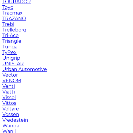
TOURADOR
Toyo
Tracmax
TRAZANO
Trebl
Trelleborg
Tri-Ace
Triangle
Tunga
TyRex
Unigrip
UNISTAR
Urban Automotive
Vector
VENOM
Venti
Viatti
Vissol
Vittos
Voltyre
Vossen
Vredestein
Wanda
Wanli