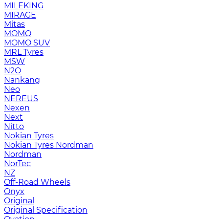
MILEKING
MIRAGE
Mitas
MOMO
MOMO SUV
MRL Tyres
MSW
N2O
Nankang
Neo
NEREUS
Nexen
Next
Nitto
Nokian Tyres
Nokian Tyres Nordman
Nordman
NorTec
NZ
Off-Road Wheels
Onyx
Original
Original Specification