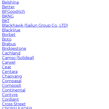
Belshina
Better
BFGoodrich
BKNG
BKT
Blackhawk (Sailun Group Co., LTD)
BlackVue
Borbet
Boto
Brabus
Bridgestone
Cachland
Camso (Solideal)
Carwel
Ceat
Centara
Chaoyang
Compasal
Composit
Continental
Contyre
Cordiant
Cross Street
CROSSLEADER