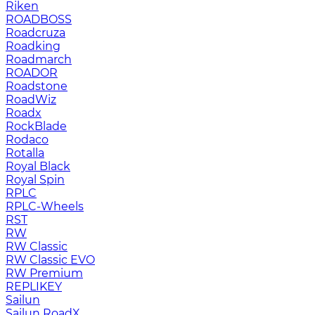
Riken
ROADBOSS
Roadcruza
Roadking
Roadmarch
ROADOR
Roadstone
RoadWiz
Roadx
RockBlade
Rodaco
Rotalla
Royal Black
Royal Spin
RPLC
RPLC-Wheels
RST
RW
RW Classic
RW Classic EVO
RW Premium
RЕPLIKEY
Sailun
Sailun RoadX