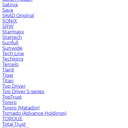
Satoya
Sava
SKAD Original
SONIX
SRW
Starmaxx
Startech
Sunfull
Sunwide
Tech Line
Techking
Tercelo
Tianli
Tigar
Titan
Top Driver
Top Driver S-series
TopTrust
Torero
Torero (Matador)
Tornado (Advance Holdings)
TORQUE
Total Trust