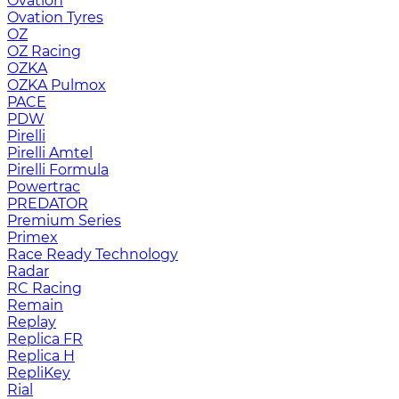
Ovation
Ovation Tyres
OZ
OZ Racing
OZKA
OZKA Pulmox
PACE
PDW
Pirelli
Pirelli Amtel
Pirelli Formula
Powertrac
PREDATOR
Premium Series
Primex
Race Ready Technology
Radar
RC Racing
Remain
Replay
Replica FR
Replica H
RepliKey
Rial