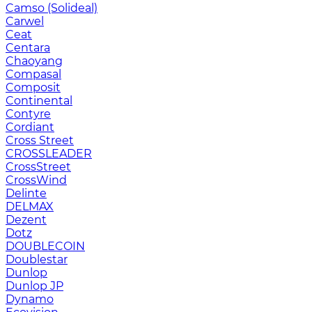
Camso (Solideal)
Carwel
Ceat
Centara
Chaoyang
Compasal
Composit
Continental
Contyre
Cordiant
Cross Street
CROSSLEADER
CrossStreet
CrossWind
Delinte
DELMAX
Dezent
Dotz
DOUBLECOIN
Doublestar
Dunlop
Dunlop JP
Dynamo