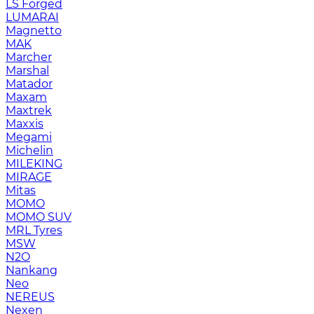
LS Forged
LUMARAI
Magnetto
MAK
Marcher
Marshal
Matador
Maxam
Maxtrek
Maxxis
Megami
Michelin
MILEKING
MIRAGE
Mitas
MOMO
MOMO SUV
MRL Tyres
MSW
N2O
Nankang
Neo
NEREUS
Nexen