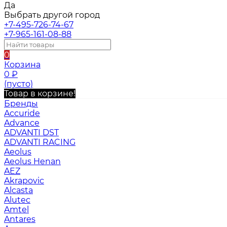
Да
Выбрать другой город
+7-495-726-74-67
+7-965-161-08-88
0
Корзина
0
₽
(пусто)
Товар в корзине!
Бренды
Accuride
Advance
ADVANTI DST
ADVANTI RACING
Aeolus
Aeolus Henan
AEZ
Akrapovic
Alcasta
Alutec
Amtel
Antares