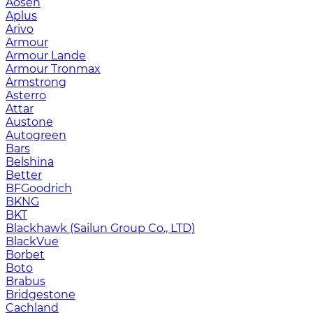
Aosen
Aplus
Arivo
Armour
Armour Lande
Armour Tronmax
Armstrong
Asterro
Attar
Austone
Autogreen
Bars
Belshina
Better
BFGoodrich
BKNG
BKT
Blackhawk (Sailun Group Co., LTD)
BlackVue
Borbet
Boto
Brabus
Bridgestone
Cachland