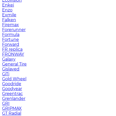
Ecovision
Enkei
Enzo
Exmile
Falken
Firemax
Forerunner
Formula
Fortune
Forward
FR replica
FRONWAY
Galaxy
General Tire
Gislaved
GiTi
Gold Wheel
Goodride
Goodyear
Greentrac
Grenlander
GRI
GRIPMAX
GT Radial