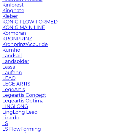
Kinforest
Kingnate
Kleber
KONIG FLOW FORMED
KONIG MAIN LINE
Kormoran
KRONPRINZ
Kronprinz/Accuride
Kumho
Landsail
Landspider
Lassa
Laufenn
LEAO
LEGE ARTIS
LegeArtis
Legeartis Concept
Legeartis Optima
LINGLONG
LingLong Leao
Lizardo
LS
LS FlowForming