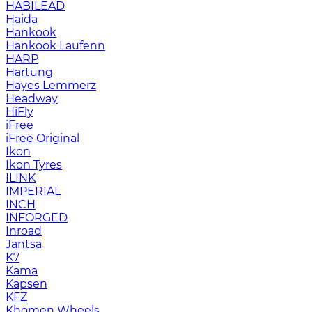
HABILEAD
Haida
Hankook
Hankook Laufenn
HARP
Hartung
Hayes Lemmerz
Headway
HiFly
iFree
iFree Original
Ikon
Ikon Tyres
ILINK
IMPERIAL
INCH
INFORGED
Inroad
Jantsa
K7
Kama
Kapsen
KFZ
Khomen Wheels