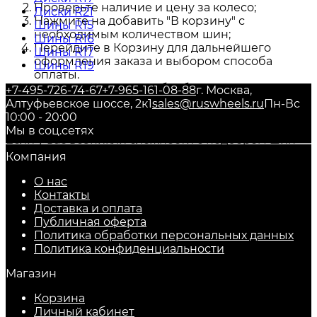
Проверьте наличие и цену за колесо;
Диски R21
Нажмите на добавить "В корзину" с
Шины R15
необходимым количеством шин;
Шины R16
Перейдите в Корзину для дальнейшего
Шины R17
оформления заказа и выбором способа
Шины R19
оплаты.
Наши специалисты обработают Ваш Заказ и
+7-495-726-74-67
+7-965-161-08-88
г. Москва,
свяжутся с Вами для подтверждения сроков и
Алтуфьевское шоссе, 2к1
sales@ruswheels.ru
Пн-Вс
способа доставки.
10:00 - 20:00
Мы в соц.сетях
Если у вас возникли сложности с подбором шин
для автомобиля, позвоните нашим специалистам
Компания
по телефону
+7-495-726-74-67
.
О нас
Мы осуществляем быструю доставку
Контакты
автомобильных шин и дисков в любой регион
Доставка и оплата
России, обеспечивая удобство и качество
Публичная оферта
обслуживания.
Политика обработки персональных данных
​Политика конфиденциальности
Магазин
Корзина
Личный кабинет