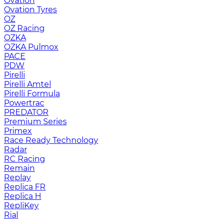
Ovation
Ovation Tyres
OZ
OZ Racing
OZKA
OZKA Pulmox
PACE
PDW
Pirelli
Pirelli Amtel
Pirelli Formula
Powertrac
PREDATOR
Premium Series
Primex
Race Ready Technology
Radar
RC Racing
Remain
Replay
Replica FR
Replica H
RepliKey
Rial