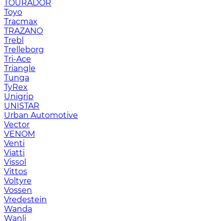
TOURADOR
Toyo
Tracmax
TRAZANO
Trebl
Trelleborg
Tri-Ace
Triangle
Tunga
TyRex
Unigrip
UNISTAR
Urban Automotive
Vector
VENOM
Venti
Viatti
Vissol
Vittos
Voltyre
Vossen
Vredestein
Wanda
Wanli