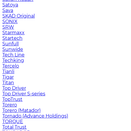
Satoya
Sava
SKAD Original
SONIX
SRW
Starmaxx
Startech
Sunfull
Sunwide
Tech Line
Techking
Tercelo
Tianli
Tigar
Titan
Top Driver
Top Driver S-series
TopTrust
Torero
Torero (Matador)
Tornado (Advance Holdings)
TORQUE
Total Trust