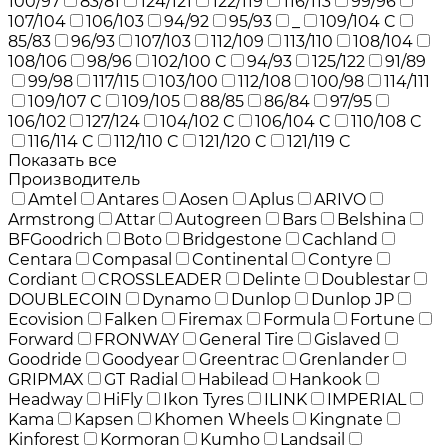
100/97
83/81
124/121
122/119
116/113
99/96
107/104
106/103
94/92
95/93
_
109/104 C
85/83
96/93
107/103
112/109
113/110
108/104
108/106
98/96
102/100 C
94/93
125/122
91/89
99/98
117/115
103/100
112/108
100/98
114/111
109/107 C
109/105
88/85
86/84
97/95
106/102
127/124
104/102 C
106/104 C
110/108 C
116/114 C
112/110 C
121/120 C
121/119 C
Показать все
Производитель
Amtel
Antares
Aosen
Aplus
ARIVO
Armstrong
Attar
Autogreen
Bars
Belshina
BFGoodrich
Boto
Bridgestone
Cachland
Centara
Compasal
Continental
Contyre
Cordiant
CROSSLEADER
Delinte
Doublestar
DOUBLECOIN
Dynamo
Dunlop
Dunlop JP
Ecovision
Falken
Firemax
Formula
Fortune
Forward
FRONWAY
General Tire
Gislaved
Goodride
Goodyear
Greentrac
Grenlander
GRIPMAX
GT Radial
Habilead
Hankook
Headway
HiFly
Ikon Tyres
ILINK
IMPERIAL
Kama
Kapsen
Khomen Wheels
Kingnate
Kinforest
Kormoran
Kumho
Landsail