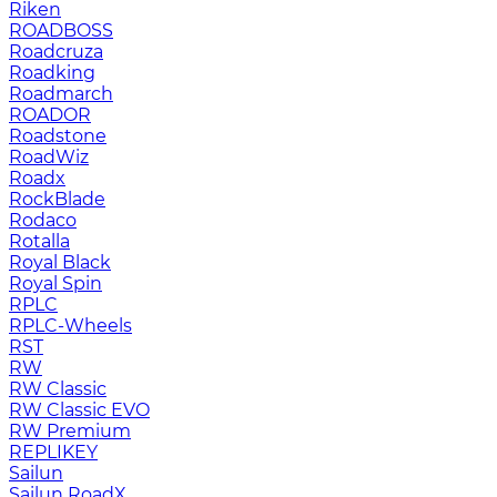
Riken
ROADBOSS
Roadcruza
Roadking
Roadmarch
ROADOR
Roadstone
RoadWiz
Roadx
RockBlade
Rodaco
Rotalla
Royal Black
Royal Spin
RPLC
RPLC-Wheels
RST
RW
RW Classic
RW Classic EVO
RW Premium
RЕPLIKEY
Sailun
Sailun RoadX