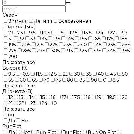
—
Сезон
Зимняя
Летняя
Всесезонная
Ширина (мм)
7
7.5
9.5
10.5
11.5
12.5
13.5
24
27
30
31
32
33
35
135
145
155
165
175
185
195
205
215
225
235
240
245
255
265
275
285
295
305
315
325
335
345
355
290
Показать все
Высота (%)
9.5
10.5
11.5
12.5
25
30
35
40
45
50
55
60
65
70
75
80
85
90
0
8.5
Показать все
Диаметр (R)
12
13
14
15
16
17
17.5
18
19
19.5
20
21
22
23
24
0
Показать все
Шип
Да
Нет
RunFlat
Да
Нет
Run Flat
RunFlat
Run On Flat