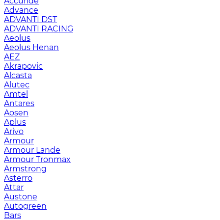
Accuride
Advance
ADVANTI DST
ADVANTI RACING
Aeolus
Aeolus Henan
AEZ
Akrapovic
Alcasta
Alutec
Amtel
Antares
Aosen
Aplus
Arivo
Armour
Armour Lande
Armour Tronmax
Armstrong
Asterro
Attar
Austone
Autogreen
Bars