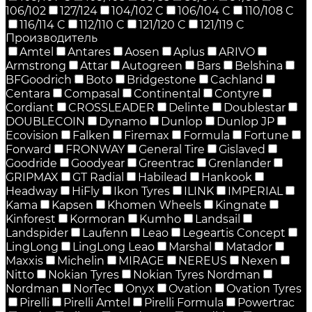
106/102
127/124
104/102 C
106/104 C
110/108 C
116/114 C
112/110 C
121/120 C
121/119 C
Производитель
Amtel
Antares
Aosen
Aplus
ARIVO
Armstrong
Attar
Autogreen
Bars
Belshina
BFGoodrich
Boto
Bridgestone
Cachland
Centara
Compasal
Continental
Contyre
Cordiant
CROSSLEADER
Delinte
Doublestar
DOUBLECOIN
Dynamo
Dunlop
Dunlop JP
Ecovision
Falken
Firemax
Formula
Fortune
Forward
FRONWAY
General Tire
Gislaved
Goodride
Goodyear
Greentrac
Grenlander
GRIPMAX
GT Radial
Habilead
Hankook
Headway
HiFly
Ikon Tyres
ILINK
IMPERIAL
Kama
Kapsen
Khomen Wheels
Kingnate
Kinforest
Kormoran
Kumho
Landsail
Landspider
Laufenn
Leao
Legeartis Concept
LingLong
LingLong Leao
Marshal
Matador
Maxxis
Michelin
MIRAGE
NEREUS
Nexen
Nitto
Nokian Tyres
Nokian Tyres Nordman
Nordman
NorTec
Onyx
Ovation
Ovation Tyres
Pirelli
Pirelli Amtel
Pirelli Formula
Powertrac