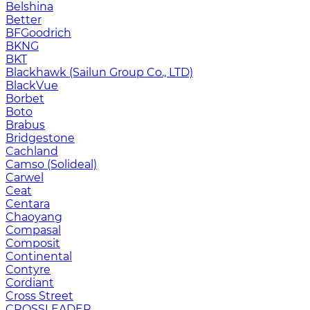
Belshina
Better
BFGoodrich
BKNG
BKT
Blackhawk (Sailun Group Co., LTD)
BlackVue
Borbet
Boto
Brabus
Bridgestone
Cachland
Camso (Solideal)
Carwel
Ceat
Centara
Chaoyang
Compasal
Composit
Continental
Contyre
Cordiant
Cross Street
CROSSLEADER