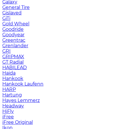
Galaxy
General Tire
Gislaved
GiTi
Gold Wheel
Goodride
Goodyear
Greentrac
Grenlander
GRI
GRIPMAX
GT Radial
HABILEAD
Haida
Hankook
Hankook Laufenn
HARP
Hartung
Hayes Lemmerz
Headway
HiFly
iFree
iFree Original
Ikon