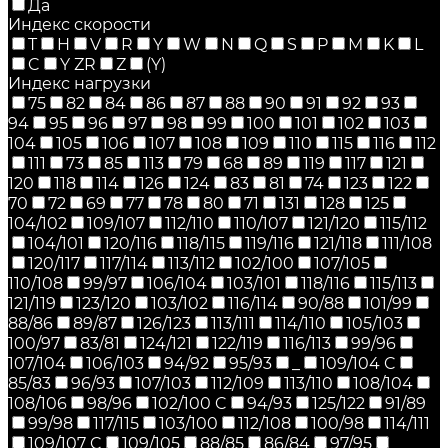
Да
Индекс скорости
T
H
V
R
Y
W
N
Q
S
P
M
K
L
C
Y ZR
Z
(Y)
Индекс нагрузки
75
82
84
86
87
88
90
91
92
93
94
95
96
97
98
99
100
101
102
103
104
105
106
107
108
109
110
115
116
112
111
73
85
113
79
68
89
119
117
121
120
118
114
126
124
83
81
74
123
122
70
72
69
77
78
80
71
131
128
125
104/102
109/107
112/110
110/107
121/120
115/112
104/101
120/116
118/115
119/116
121/118
111/108
120/117
117/114
113/112
102/100
107/105
110/108
99/97
106/104
103/101
118/116
115/113
121/119
123/120
103/102
116/114
90/88
101/99
88/86
89/87
126/123
113/111
114/110
105/103
100/97
83/81
124/121
122/119
116/113
99/96
107/104
106/103
94/92
95/93
_
109/104 C
85/83
96/93
107/103
112/109
113/110
108/104
108/106
98/96
102/100 C
94/93
125/122
91/89
99/98
117/115
103/100
112/108
100/98
114/111
109/107 C
109/105
88/85
86/84
97/95