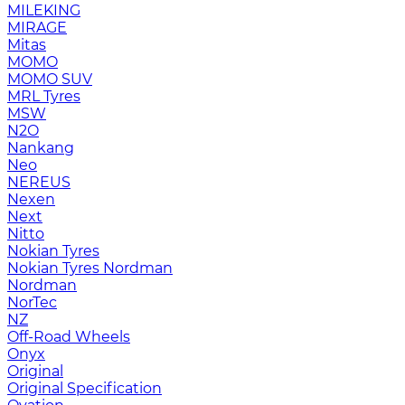
MILEKING
MIRAGE
Mitas
MOMO
MOMO SUV
MRL Tyres
MSW
N2O
Nankang
Neo
NEREUS
Nexen
Next
Nitto
Nokian Tyres
Nokian Tyres Nordman
Nordman
NorTec
NZ
Off-Road Wheels
Onyx
Original
Original Specification