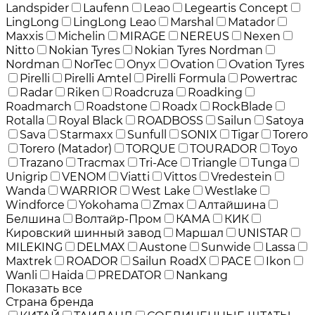
Landspider
Laufenn
Leao
Legeartis Concept
LingLong
LingLong Leao
Marshal
Matador
Maxxis
Michelin
MIRAGE
NEREUS
Nexen
Nitto
Nokian Tyres
Nokian Tyres Nordman
Nordman
NorTec
Onyx
Ovation
Ovation Tyres
Pirelli
Pirelli Amtel
Pirelli Formula
Powertrac
Radar
Riken
Roadcruza
Roadking
Roadmarch
Roadstone
Roadx
RockBlade
Rotalla
Royal Black
ROADBOSS
Sailun
Satoya
Sava
Starmaxx
Sunfull
SONIX
Tigar
Torero
Torero (Matador)
TORQUE
TOURADOR
Toyo
Trazano
Tracmax
Tri-Ace
Triangle
Tunga
Unigrip
VENOM
Viatti
Vittos
Vredestein
Wanda
WARRIOR
West Lake
Westlake
Windforce
Yokohama
Zmax
Алтайшина
Белшина
Волтайр-Пром
КАМА
КИК
Кировский шинный завод
Маршал
UNISTAR
MILEKING
DELMAX
Austone
Sunwide
Lassa
Maxtrek
ROADOR
Sailun RoadX
PACE
Ikon
Wanli
Haida
PREDATOR
Nankang
Показать все
Страна бренда