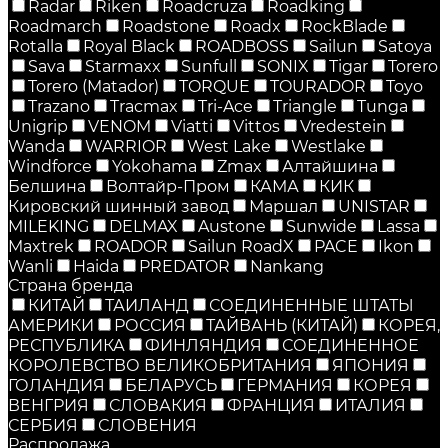
Radar
Riken
Roadcruza
Roadking
Roadmarch
Roadstone
Roadx
RockBlade
Rotalla
Royal Black
ROADBOSS
Sailun
Satoya
Sava
Starmaxx
Sunfull
SONIX
Tigar
Torero
Torero (Matador)
TORQUE
TOURADOR
Toyo
Trazano
Tracmax
Tri-Ace
Triangle
Tunga
Unigrip
VENOM
Viatti
Vittos
Vredestein
Wanda
WARRIOR
West Lake
Westlake
Windforce
Yokohama
Zmax
Алтайшина
Белшина
Волтайр-Пром
КАМА
КИК
Кировский шинный завод
Маршал
UNISTAR
MILEKING
DELMAX
Austone
Sunwide
Lassa
Maxtrek
ROADOR
Sailun RoadX
PACE
Ikon
Wanli
Haida
PREDATOR
Nankang
Страна бренда
КИТАЙ
ТАИЛАНД
СОЕДИНЕННЫЕ ШТАТЫ
АМЕРИКИ
РОССИЯ
ТАЙВАНЬ (КИТАЙ)
КОРЕЯ,
РЕСПУБЛИКА
ФИНЛЯНДИЯ
СОЕДИНЕННОЕ
КОРОЛЕВСТВО ВЕЛИКОБРИТАНИЯ
ЯПОНИЯ
ГОЛАНДИЯ
БЕЛАРУСЬ
ГЕРМАНИЯ
КОРЕЯ
ВЕНГРИЯ
СЛОВАКИЯ
ФРАНЦИЯ
ИТАЛИЯ
СЕРБИЯ
СЛОВЕНИЯ
Распродажа