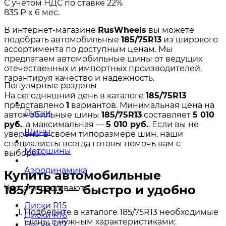
С учётом НДС по ставке 22%
835
₽
x 6 мес.
В интернет-магазине
RusWheels
вы можете
подобрать автомобильные
185/75R13
из широкого
ассортимента по доступным ценам. Мы
предлагаем автомобильные шины от ведущих
отечественных и импортных производителей,
гарантируя качество и надежность.
Популярные разделы
На сегодняшний день в каталоге
185/75R13
представлено
1
вариантов. Минимальная цена на
Диски
автомобильные шины
185/75R13
составляет
5 010
руб.
, а максимальная —
5 010 руб.
. Если вы не
Шины
уверены в своем типоразмере шин, наши
специалисты всегда готовы помочь вам с
Мотошины
выбором.
Аэродинамика
Купить автомобильные
185/75R13 — быстро и удобно
Часто спрашивают
Диски R15
Подберите в каталоге 185/75R13 необходимые
Диски R16
шины с нужным характеристиками;
Диски R17