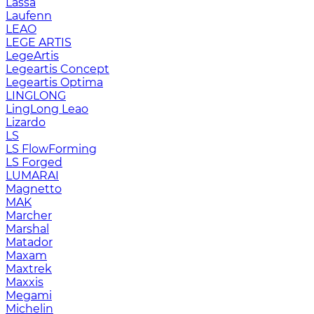
Lassa
Laufenn
LEAO
LEGE ARTIS
LegeArtis
Legeartis Concept
Legeartis Optima
LINGLONG
LingLong Leao
Lizardo
LS
LS FlowForming
LS Forged
LUMARAI
Magnetto
MAK
Marcher
Marshal
Matador
Maxam
Maxtrek
Maxxis
Megami
Michelin