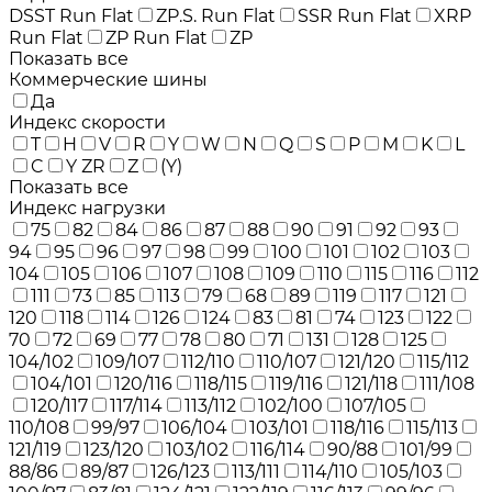
DSST Run Flat
ZP.S. Run Flat
SSR Run Flat
XRP
Run Flat
ZP Run Flat
ZP
Показать все
Коммерческие шины
Да
Индекс скорости
T
H
V
R
Y
W
N
Q
S
P
M
K
L
C
Y ZR
Z
(Y)
Показать все
Индекс нагрузки
75
82
84
86
87
88
90
91
92
93
94
95
96
97
98
99
100
101
102
103
104
105
106
107
108
109
110
115
116
112
111
73
85
113
79
68
89
119
117
121
120
118
114
126
124
83
81
74
123
122
70
72
69
77
78
80
71
131
128
125
104/102
109/107
112/110
110/107
121/120
115/112
104/101
120/116
118/115
119/116
121/118
111/108
120/117
117/114
113/112
102/100
107/105
110/108
99/97
106/104
103/101
118/116
115/113
121/119
123/120
103/102
116/114
90/88
101/99
88/86
89/87
126/123
113/111
114/110
105/103