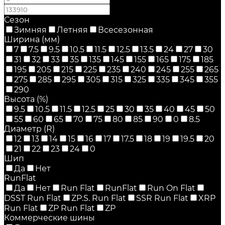
Сезон
Зимняя
Летняя
Всесезонная
Ширина (мм)
7
7.5
9.5
10.5
11.5
12.5
13.5
24
27
30
31
32
33
35
135
145
155
165
175
185
195
205
215
225
235
240
245
255
265
275
285
295
305
315
325
335
345
355
290
Высота (%)
9.5
10.5
11.5
12.5
25
30
35
40
45
50
55
60
65
70
75
80
85
90
0
8.5
Диаметр (R)
12
13
14
15
16
17
17.5
18
19
19.5
20
21
22
23
24
0
Шип
Да
Нет
RunFlat
Да
Нет
Run Flat
RunFlat
Run On Flat
DSST Run Flat
ZP.S. Run Flat
SSR Run Flat
XRP
Run Flat
ZP Run Flat
ZP
Коммерческие шины