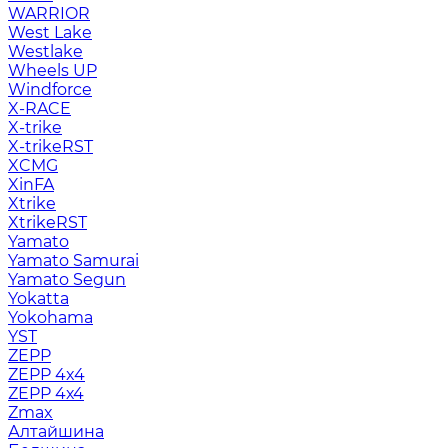
WARRIOR
West Lake
Westlake
Wheels UP
Windforce
X-RACE
X-trike
X-trikeRST
XCMG
XinFA
Xtrike
XtrikeRST
Yamato
Yamato Samurai
Yamato Segun
Yokatta
Yokohama
YST
ZEPP
ZEPP 4x4
ZEPP 4х4
Zmax
Алтайшина