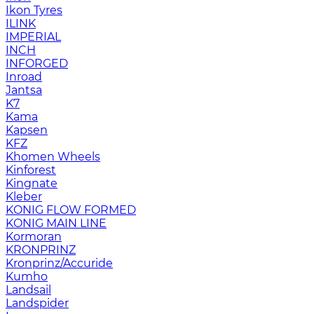
Ikon Tyres
ILINK
IMPERIAL
INCH
INFORGED
Inroad
Jantsa
K7
Kama
Kapsen
KFZ
Khomen Wheels
Kinforest
Kingnate
Kleber
KONIG FLOW FORMED
KONIG MAIN LINE
Kormoran
KRONPRINZ
Kronprinz/Accuride
Kumho
Landsail
Landspider