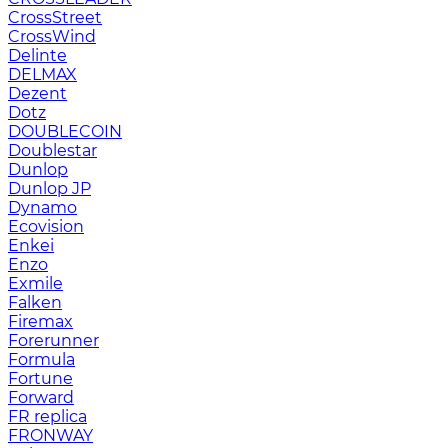
CrossStreet
CrossWind
Delinte
DELMAX
Dezent
Dotz
DOUBLECOIN
Doublestar
Dunlop
Dunlop JP
Dynamo
Ecovision
Enkei
Enzo
Exmile
Falken
Firemax
Forerunner
Formula
Fortune
Forward
FR replica
FRONWAY