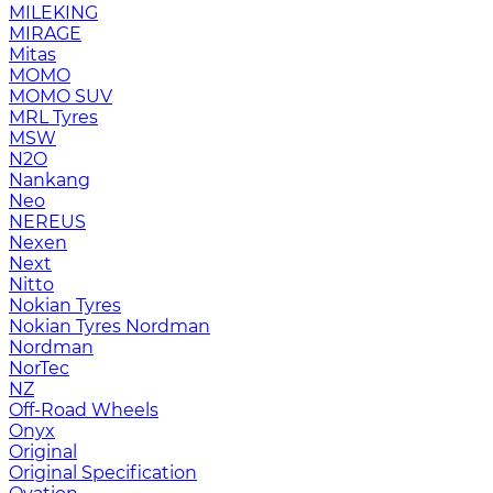
MILEKING
MIRAGE
Mitas
MOMO
MOMO SUV
MRL Tyres
MSW
N2O
Nankang
Neo
NEREUS
Nexen
Next
Nitto
Nokian Tyres
Nokian Tyres Nordman
Nordman
NorTec
NZ
Off-Road Wheels
Onyx
Original
Original Specification