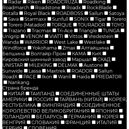
Radar
Riken
ROADCRUZA
Roadking
Roadmarch
Roadstone
Roadx
RockBlade
Rotalla
Royal Black
ROADBOSS
Sailun
Satoya
Sava
Starmaxx
Sunfull
SONIX
Tigar
Torero
Torero (Matador)
TORQUE
TOURADOR
TOYO
Trazano
Tracmax
Tri-Ace
Triangle
TUNGA
Unigrip
VENOM
VIATTI
Vittos
Vredestein
Wanda
WARRIOR
West Lake
Westlake
Windforce
Yokohama
Zmax
Алтайшина
Белшина
Волтайр-Пром
КАМА
КиК
Кировский шинный завод
Маршал
СКАД
UNISTAR
MILEKING
DELMAX
Austone
Sunwide
Lassa
Maxtrek
ROADOR
Sailun
RoadX
PACE
Ikon
Wanli
Haida
PREDATOR
Nankang
Страна бренда
КИТАЙ
ТАИЛАНД
СОЕДИНЕННЫЕ ШТАТЫ
АМЕРИКИ
РОССИЯ
ТАЙВАНЬ (КИТАЙ)
КОРЕЯ,
РЕСПУБЛИКА
ФИНЛЯНДИЯ
СОЕДИНЕННОЕ
КОРОЛЕВСТВО ВЕЛИКОБРИТАНИЯ
ЯПОНИЯ
ГОЛАНДИЯ
БЕЛАРУСЬ
ГЕРМАНИЯ
КОРЕЯ
ВЕНГРИЯ
СЛОВАКИЯ
ФРАНЦИЯ
ИТАЛИЯ
СЕРБИЯ
СЛОВЕНИЯ