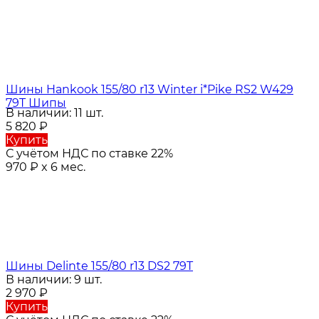
Шины Hankook 155/80 r13 Winter i*Pike RS2 W429
79T Шипы
В наличии: 11 шт.
5 820
₽
Купить
С учётом НДС по ставке 22%
970
₽
x 6 мес.
Шины Delinte 155/80 r13 DS2 79T
В наличии: 9 шт.
2 970
₽
Купить