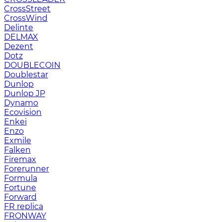
CrossStreet
CrossWind
Delinte
DELMAX
Dezent
Dotz
DOUBLECOIN
Doublestar
Dunlop
Dunlop JP
Dynamo
Ecovision
Enkei
Enzo
Exmile
Falken
Firemax
Forerunner
Formula
Fortune
Forward
FR replica
FRONWAY