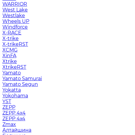
WARRIOR
West Lake
Westlake
Wheels UP
Windforce
X-RACE
X-trike
X-trikeRST
XCMG
XinFA
Xtrike
XtrikeRST
Yamato
Yamato Samurai
Yamato Segun
Yokatta
Yokohama
YST
ZEPP
ZEPP 4x4
ZEPP 4х4
Zmax
Алтайшина