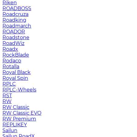
Riken
ROADBOSS
Roadcruza
Roadking
Roadmarch
ROADOR
Roadstone
RoadWiz
Roadx
RockBlade
Rodaco
Rotalla
Royal Black
Royal Spin
RPLC
RPLC-Wheels
RST
RW
RW Classic
RW Classic EVO
RW Premium
RЕPLIKEY
Sailun
Sailun RoadX