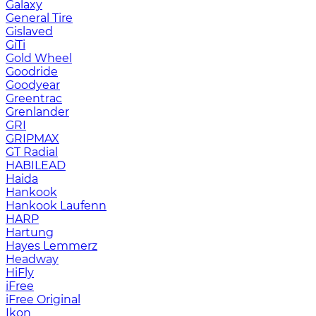
Galaxy
General Tire
Gislaved
GiTi
Gold Wheel
Goodride
Goodyear
Greentrac
Grenlander
GRI
GRIPMAX
GT Radial
HABILEAD
Haida
Hankook
Hankook Laufenn
HARP
Hartung
Hayes Lemmerz
Headway
HiFly
iFree
iFree Original
Ikon