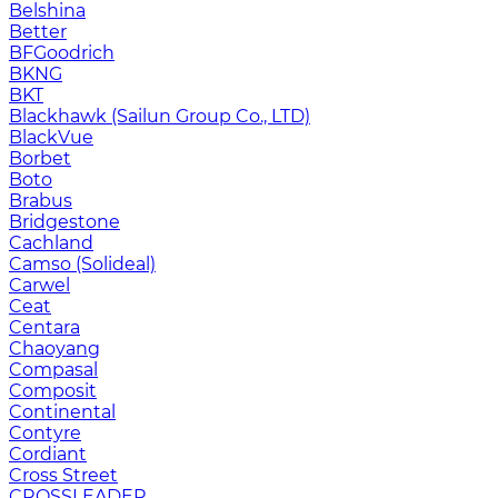
Belshina
Better
BFGoodrich
BKNG
BKT
Blackhawk (Sailun Group Co., LTD)
BlackVue
Borbet
Boto
Brabus
Bridgestone
Cachland
Camso (Solideal)
Carwel
Ceat
Centara
Chaoyang
Compasal
Composit
Continental
Contyre
Cordiant
Cross Street
CROSSLEADER