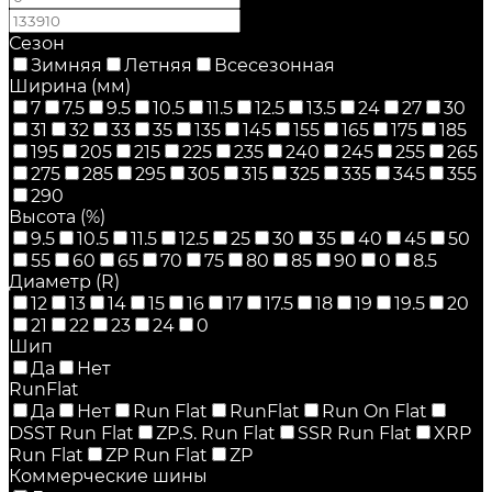
Сезон
Зимняя
Летняя
Всесезонная
Ширина (мм)
7
7.5
9.5
10.5
11.5
12.5
13.5
24
27
30
31
32
33
35
135
145
155
165
175
185
195
205
215
225
235
240
245
255
265
275
285
295
305
315
325
335
345
355
290
Высота (%)
9.5
10.5
11.5
12.5
25
30
35
40
45
50
55
60
65
70
75
80
85
90
0
8.5
Диаметр (R)
12
13
14
15
16
17
17.5
18
19
19.5
20
21
22
23
24
0
Шип
Да
Нет
RunFlat
Да
Нет
Run Flat
RunFlat
Run On Flat
DSST Run Flat
ZP.S. Run Flat
SSR Run Flat
XRP
Run Flat
ZP Run Flat
ZP
Коммерческие шины