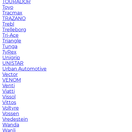
TOURADOR
Toyo
Tracmax
TRAZANO
Trebl
Trelleborg
Tri-Ace
Triangle
Tunga
TyRex
Unigrip
UNISTAR
Urban Automotive
Vector
VENOM
Venti
Viatti
Vissol
Vittos
Voltyre
Vossen
Vredestein
Wanda
Wanli