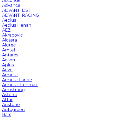
Accuride
Advance
ADVANTI DST
ADVANTI RACING
Aeolus
Aeolus Henan
AEZ
Akrapovic
Alcasta
Alutec
Amtel
Antares
Aosen
Aplus
Arivo
Armour
Armour Lande
Armour Tronmax
Armstrong
Asterro
Attar
Austone
Autogreen
Bars