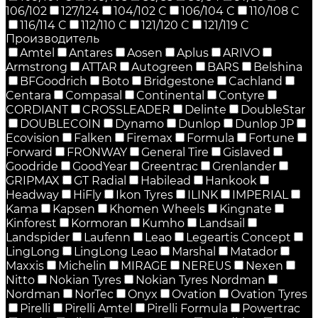
106/102
127/124
104/102 C
106/104 C
110/108 C
116/114 C
112/110 C
121/120 C
121/119 C
Производитель
Amtel
Antares
Aosen
Aplus
ARIVO
Armstrong
ATTAR
Autogreen
BARS
Belshina
BFGoodrich
Boto
Bridgestone
Cachland
Centara
Compasal
Continental
Contyre
CORDIANT
CROSSLEADER
Delinte
DoubleStar
DOUBLECOIN
Dynamo
Dunlop
Dunlop JP
Ecovision
Falken
Firemax
Formula
Fortune
Forward
FRONWAY
General Tire
Gislaved
Goodride
GoodYear
Greentrac
Grenlander
GRIPMAX
GT Radial
Habilead
Hankook
Headway
HiFly
Ikon Tyres
ILINK
IMPERIAL
Kama
Kapsen
Khomen Wheels
Kingnate
Kinforest
Kormoran
Kumho
Landsail
Landspider
Laufenn
Leao
Legeartis Concept
LingLong
LingLong Leao
Marshal
Matador
Maxxis
Michelin
MIRAGE
NEREUS
Nexen
Nitto
Nokian Tyres
Nokian Tyres Nordman
Nordman
NorTec
Onyx
Ovation
Ovation Tyres
Pirelli
Pirelli Amtel
Pirelli Formula
Powertrac