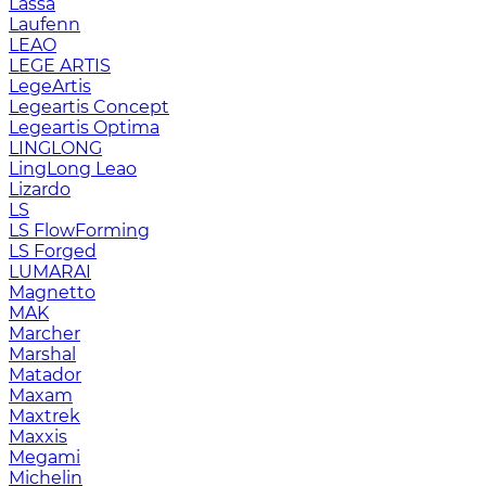
Lassa
Laufenn
LEAO
LEGE ARTIS
LegeArtis
Legeartis Concept
Legeartis Optima
LINGLONG
LingLong Leao
Lizardo
LS
LS FlowForming
LS Forged
LUMARAI
Magnetto
MAK
Marcher
Marshal
Matador
Maxam
Maxtrek
Maxxis
Megami
Michelin