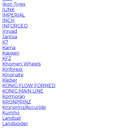
Ikon Tyres
ILINK
IMPERIAL
INCH
INFORGED
Inroad
Jantsa
K7
Kama
Kapsen
KFZ
Khomen Wheels
Kinforest
Kingnate
Kleber
KONIG FLOW FORMED
KONIG MAIN LINE
Kormoran
KRONPRINZ
Kronprinz/Accuride
Kumho
Landsail
Landspider