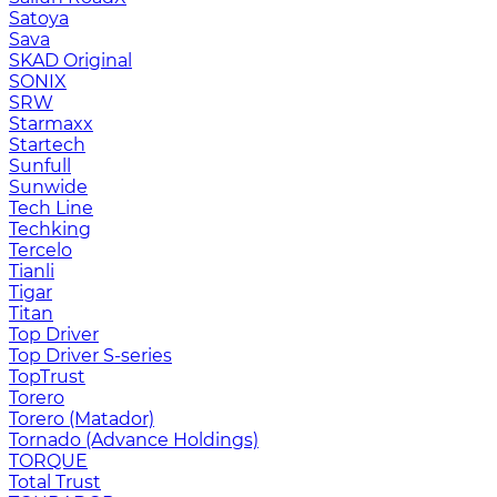
Satoya
Sava
SKAD Original
SONIX
SRW
Starmaxx
Startech
Sunfull
Sunwide
Tech Line
Techking
Tercelo
Tianli
Tigar
Titan
Top Driver
Top Driver S-series
TopTrust
Torero
Torero (Matador)
Tornado (Advance Holdings)
TORQUE
Total Trust