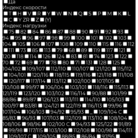
Да
Индекс скорости
T
H
V
R
Y
W
N
Q
S
P
M
K
L
C
Y ZR
Z
(Y)
Индекс нагрузки
75
82
84
86
87
88
90
91
92
93
94
95
96
97
98
99
100
101
102
103
104
105
106
107
108
109
110
115
116
112
111
73
85
113
79
68
89
119
117
121
120
118
114
126
124
83
81
74
123
122
70
72
69
77
78
80
71
131
128
125
104/102
109/107
112/110
110/107
121/120
115/112
104/101
120/116
118/115
119/116
121/118
111/108
120/117
117/114
113/112
102/100
107/105
110/108
99/97
106/104
103/101
118/116
115/113
121/119
123/120
103/102
116/114
90/88
101/99
88/86
89/87
126/123
113/111
114/110
105/103
100/97
83/81
124/121
122/119
116/113
99/96
107/104
106/103
94/92
95/93
_
109/104 C
85/83
96/93
107/103
112/109
113/110
108/104
108/106
98/96
102/100 C
94/93
125/122
91/89
99/98
117/115
103/100
112/108
100/98
114/111
109/107 C
109/105
88/85
86/84
97/95