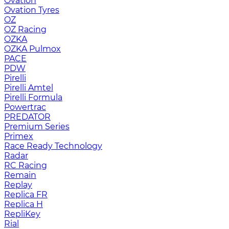
Ovation
Ovation Tyres
OZ
OZ Racing
OZKA
OZKA Pulmox
PACE
PDW
Pirelli
Pirelli Amtel
Pirelli Formula
Powertrac
PREDATOR
Premium Series
Primex
Race Ready Technology
Radar
RC Racing
Remain
Replay
Replica FR
Replica H
RepliKey
Rial