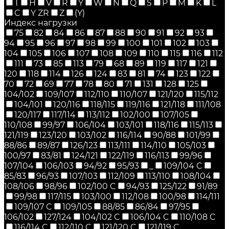
T
H
V
R
Y
W
N
Q
S
P
M
K
L
C
Y ZR
Z
(Y)
Индекс нагрузки
75
82
84
86
87
88
90
91
92
93
94
95
96
97
98
99
100
101
102
103
104
105
106
107
108
109
110
115
116
112
111
73
85
113
79
68
89
119
117
121
120
118
114
126
124
83
81
74
123
122
70
72
69
77
78
80
71
131
128
125
104/102
109/107
112/110
110/107
121/120
115/112
104/101
120/116
118/115
119/116
121/118
111/108
120/117
117/114
113/112
102/100
107/105
110/108
99/97
106/104
103/101
118/116
115/113
121/119
123/120
103/102
116/114
90/88
101/99
88/86
89/87
126/123
113/111
114/110
105/103
100/97
83/81
124/121
122/119
116/113
99/96
107/104
106/103
94/92
95/93
_
109/104 C
85/83
96/93
107/103
112/109
113/110
108/104
108/106
98/96
102/100 C
94/93
125/122
91/89
99/98
117/115
103/100
112/108
100/98
114/111
109/107 C
109/105
88/85
86/84
97/95
106/102
127/124
104/102 C
106/104 C
110/108 C
116/114 C
112/110 C
121/120 C
121/119 C