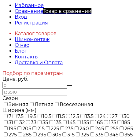
Избранное
Сравнение
Товар в сравнении
Вход
Регистрация
Каталог товаров
Шиномонтаж
О нас
Блог
Контакты
Доставка и Оплата
Подбор по параметрам
Цена, руб.
—
Сезон
Зимняя
Летняя
Всесезонная
Ширина (мм)
7
7.5
9.5
10.5
11.5
12.5
13.5
24
27
30
31
32
33
35
135
145
155
165
175
185
195
205
215
225
235
240
245
255
265
275
285
295
305
315
325
335
345
355