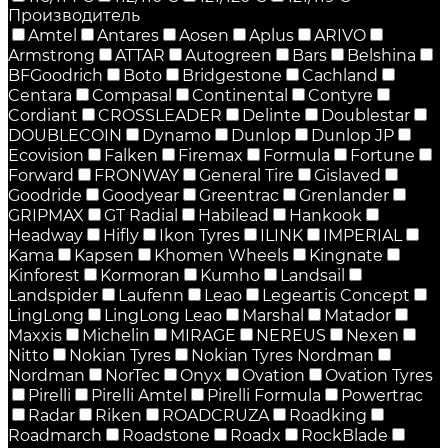
Производитель
Amtel
Antares
Aosen
Aplus
ARIVO
Armstrong
ATTAR
Autogreen
Bars
Belshina
BFGoodrich
Boto
Bridgestone
Cachland
Centara
Compasal
Continental
Contyre
Cordiant
CROSSLEADER
Delinte
Doublestar
DOUBLECOIN
Dynamo
Dunlop
Dunlop JP
Ecovision
Falken
Firemax
Formula
Fortune
Forward
FRONWAY
General Tire
Gislaved
Goodride
Goodyear
Greentrac
Grenlander
GRIPMAX
GT Radial
Habilead
Hankook
Headway
Hifly
Ikon Tyres
ILINK
IMPERIAL
Kama
Kapsen
Khomen Wheels
Kingnate
Kinforest
Kormoran
Kumho
Landsail
Landspider
Laufenn
Leao
Legeartis Concept
LingLong
LingLong Leao
Marshal
Matador
Maxxis
Michelin
MIRAGE
NEREUS
Nexen
Nitto
Nokian Tyres
Nokian Tyres Nordman
Nordman
NorTec
Onyx
Ovation
Ovation Tyres
Pirelli
Pirelli Amtel
Pirelli Formula
Powertrac
Radar
Riken
ROADCRUZA
Roadking
Roadmarch
Roadstone
Roadx
RockBlade