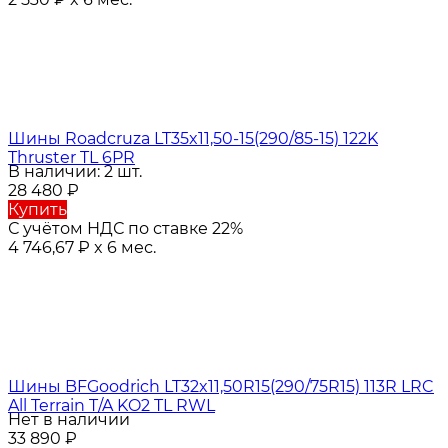
Шины Roadcruza LT35x11,50-15(290/85-15) 122K
Thruster TL 6PR
В наличии: 2 шт.
28 480
₽
Купить
С учётом НДС по ставке 22%
4 746,67
₽
x 6 мес.
Шины BFGoodrich LT32x11,50R15(290/75R15) 113R LRC
All Terrain T/A KO2 TL RWL
Нет в наличии
33 890
₽