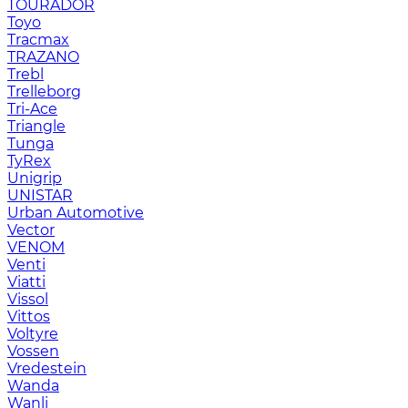
TOURADOR
Toyo
Tracmax
TRAZANO
Trebl
Trelleborg
Tri-Ace
Triangle
Tunga
TyRex
Unigrip
UNISTAR
Urban Automotive
Vector
VENOM
Venti
Viatti
Vissol
Vittos
Voltyre
Vossen
Vredestein
Wanda
Wanli