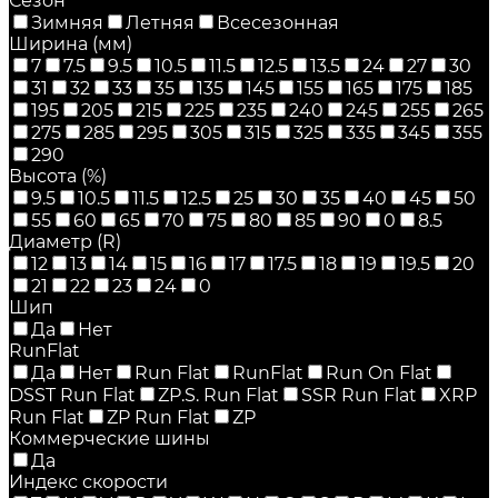
Сезон
Зимняя
Летняя
Всесезонная
Ширина (мм)
7
7.5
9.5
10.5
11.5
12.5
13.5
24
27
30
31
32
33
35
135
145
155
165
175
185
195
205
215
225
235
240
245
255
265
275
285
295
305
315
325
335
345
355
290
Высота (%)
9.5
10.5
11.5
12.5
25
30
35
40
45
50
55
60
65
70
75
80
85
90
0
8.5
Диаметр (R)
12
13
14
15
16
17
17.5
18
19
19.5
20
21
22
23
24
0
Шип
Да
Нет
RunFlat
Да
Нет
Run Flat
RunFlat
Run On Flat
DSST Run Flat
ZP.S. Run Flat
SSR Run Flat
XRP
Run Flat
ZP Run Flat
ZP
Коммерческие шины
Да
Индекс скорости