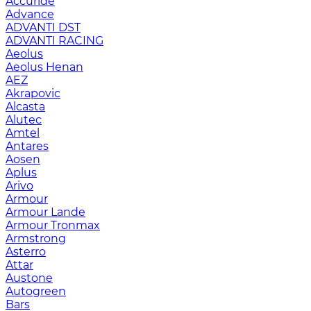
Accuride
Advance
ADVANTI DST
ADVANTI RACING
Aeolus
Aeolus Henan
AEZ
Akrapovic
Alcasta
Alutec
Amtel
Antares
Aosen
Aplus
Arivo
Armour
Armour Lande
Armour Tronmax
Armstrong
Asterro
Attar
Austone
Autogreen
Bars