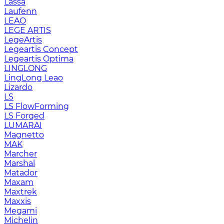
Lassa
Laufenn
LEAO
LEGE ARTIS
LegeArtis
Legeartis Concept
Legeartis Optima
LINGLONG
LingLong Leao
Lizardo
LS
LS FlowForming
LS Forged
LUMARAI
Magnetto
MAK
Marcher
Marshal
Matador
Maxam
Maxtrek
Maxxis
Megami
Michelin