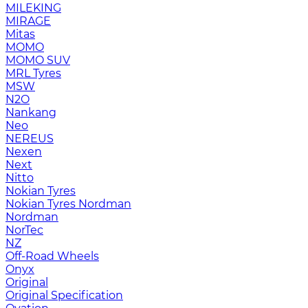
MILEKING
MIRAGE
Mitas
MOMO
MOMO SUV
MRL Tyres
MSW
N2O
Nankang
Neo
NEREUS
Nexen
Next
Nitto
Nokian Tyres
Nokian Tyres Nordman
Nordman
NorTec
NZ
Off-Road Wheels
Onyx
Original
Original Specification