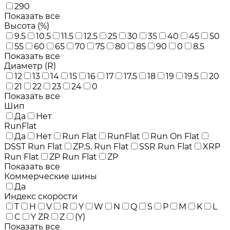
290
Показать все
Высота (%)
9.5
10.5
11.5
12.5
25
30
35
40
45
50
55
60
65
70
75
80
85
90
0
8.5
Показать все
Диаметр (R)
12
13
14
15
16
17
17.5
18
19
19.5
20
21
22
23
24
0
Показать все
Шип
Да
Нет
RunFlat
Да
Нет
Run Flat
RunFlat
Run On Flat
DSST Run Flat
ZP.S. Run Flat
SSR Run Flat
XRP
Run Flat
ZP Run Flat
ZP
Показать все
Коммерческие шины
Да
Индекс скорости
T
H
V
R
Y
W
N
Q
S
P
M
K
L
C
Y ZR
Z
(Y)
Показать все