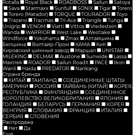
Rotalla
Royal Black
ROADBOSS
Sailun
Satoya
Sava
Starmaxx
Sunfull
SONIX
Tigar
Torero
Torero (Matador)
TORQUE
TOURADOR
Toyo
Trazano
Tracmax
Tri-Ace
Triangle
Tunga
Unigrip
VENOM
Viatti
Vittos
Vredestein
Wanda
WARRIOR
West Lake
Westlake
Windforce
Yokohama
Zmax
Алтайшина
Белшина
Волтайр-Пром
КАМА
КиК
Кировский шинный завод
Маршал
UNISTAR
MILEKING
DELMAX
Austone
Sunwide
Lassa
Maxtrek
ROADOR
Sailun RoadX
PACE
Ikon
Wanli
Haida
PREDATOR
Nankang
Страна бренда
КИТАЙ
ТАИЛАНД
СОЕДИНЕННЫЕ ШТАТЫ
АМЕРИКИ
РОССИЯ
ТАЙВАНЬ (КИТАЙ)
КОРЕЯ,
РЕСПУБЛИКА
ФИНЛЯНДИЯ
СОЕДИНЕННОЕ
КОРОЛЕВСТВО ВЕЛИКОБРИТАНИЯ
ЯПОНИЯ
ГОЛАНДИЯ
БЕЛАРУСЬ
ГЕРМАНИЯ
КОРЕЯ
ВЕНГРИЯ
СЛОВАКИЯ
ФРАНЦИЯ
ИТАЛИЯ
СЕРБИЯ
СЛОВЕНИЯ
Распродажа
Нет
Да
Еще