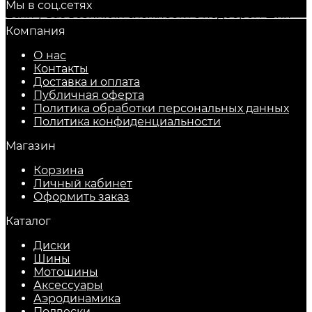
Мы в соц.сетях
Если у вас возникли сложности с подбором шин
для автомобиля, позвоните нашим специалистам
Компания
по телефону
+7-495-726-74-67
.
О нас
Мы осуществляем быструю доставку
Контакты
автомобильных шин и дисков в любой регион
Доставка и оплата
России, обеспечивая удобство и качество
Публичная оферта
обслуживания.
Политика обработки персональных данных
​Политика конфиденциальности
Магазин
Корзина
Личный кабинет
Оформить заказ
Каталог
Диски
Шины
Мотошины
Аксессуары
Аэродинамика
Подвески