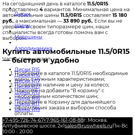
На сегодняшний день в каталоге
11.5/0R15
представлено
4
вариантов. Минимальная цена на
Диски
автомобильные шины
11.5/0R15
составляет
15 180
руб.
, а максимальная —
33 890 руб.
. Если вы не
Шины
уверены в своем типоразмере шин, наши
специалисты всегда готовы помочь вам с
Мотошины
выбором.
Аэродинамика
Купить автомобильные 11.5/0R15
— быстро и удобно
Часто спрашивают
Диски R15
Подберите в каталоге 11.5/0R15 необходимые
Диски R16
шины с нужным характеристиками;
Диски R17
Проверьте наличие и цену за колесо;
Диски R21
Нажмите на добавить "В корзину" с
Шины R15
необходимым количеством шин;
Шины R16
Перейдите в Корзину для дальнейшего
Шины R17
оформления заказа и выбором способа
Шины R19
оплаты.
Наши специалисты обработают Ваш Заказ и
+7-495-726-74-67
+7-965-161-08-88
г. Москва,
свяжутся с Вами для подтверждения сроков и
Алтуфьевское шоссе, 2к1
sales@ruswheels.ru
Пн-Вс
способа доставки.
10:00 - 20:00