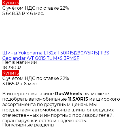
Купить
С учётом НДС по ставке 22%
5 648,33
₽
x 6 мес.
Шины Yokohama LT32x11,50R15(290/75R15) 113S
Geolandar A/T G015 TL M+S 3PMSF
Нет в наличии
18 390
₽
Купить
С учётом НДС по ставке 22%
3 065
₽
x 6 мес.
В интернет-магазине
RusWheels
вы можете
подобрать автомобильные
11.5/0R15
из широкого
ассортимента по доступным ценам. Мы
предлагаем автомобильные шины от ведущих
отечественных и импортных производителей,
гарантируя качество и надежность.
Популярные разделы