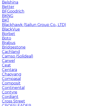
Belshina
Better
BFGoodrich
BKNG
BKT
Blackhawk (Sailun Group Co., LTD)
BlackVue
Borbet
Boto
Brabus
Bridgestone
Cachland
Camso (Solideal)
Carwel
Ceat
Centara
Chaoyang
Compasal
Composit
Continental
Contyre
Cordiant
Cross Street
CROSSLEADER