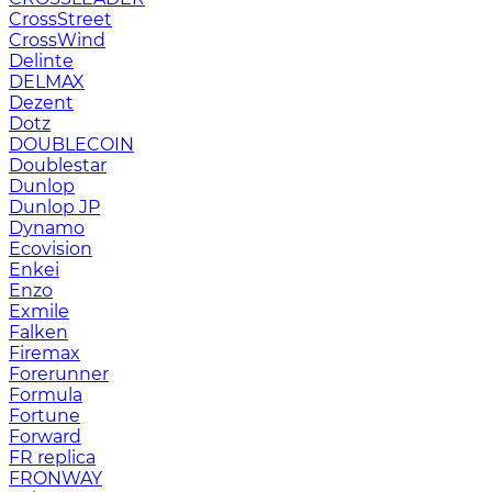
CrossStreet
CrossWind
Delinte
DELMAX
Dezent
Dotz
DOUBLECOIN
Doublestar
Dunlop
Dunlop JP
Dynamo
Ecovision
Enkei
Enzo
Exmile
Falken
Firemax
Forerunner
Formula
Fortune
Forward
FR replica
FRONWAY