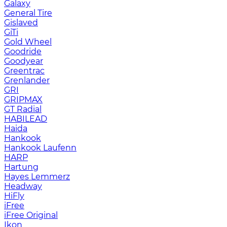
Galaxy
General Tire
Gislaved
GiTi
Gold Wheel
Goodride
Goodyear
Greentrac
Grenlander
GRI
GRIPMAX
GT Radial
HABILEAD
Haida
Hankook
Hankook Laufenn
HARP
Hartung
Hayes Lemmerz
Headway
HiFly
iFree
iFree Original
Ikon