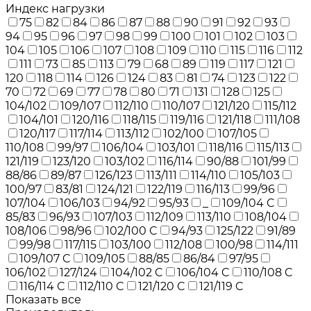
Индекс нагрузки
75
82
84
86
87
88
90
91
92
93
94
95
96
97
98
99
100
101
102
103
104
105
106
107
108
109
110
115
116
112
111
73
85
113
79
68
89
119
117
121
120
118
114
126
124
83
81
74
123
122
70
72
69
77
78
80
71
131
128
125
104/102
109/107
112/110
110/107
121/120
115/112
104/101
120/116
118/115
119/116
121/118
111/108
120/117
117/114
113/112
102/100
107/105
110/108
99/97
106/104
103/101
118/116
115/113
121/119
123/120
103/102
116/114
90/88
101/99
88/86
89/87
126/123
113/111
114/110
105/103
100/97
83/81
124/121
122/119
116/113
99/96
107/104
106/103
94/92
95/93
_
109/104 C
85/83
96/93
107/103
112/109
113/110
108/104
108/106
98/96
102/100 C
94/93
125/122
91/89
99/98
117/115
103/100
112/108
100/98
114/111
109/107 C
109/105
88/85
86/84
97/95
106/102
127/124
104/102 C
106/104 C
110/108 C
116/114 C
112/110 C
121/120 C
121/119 C
Показать все