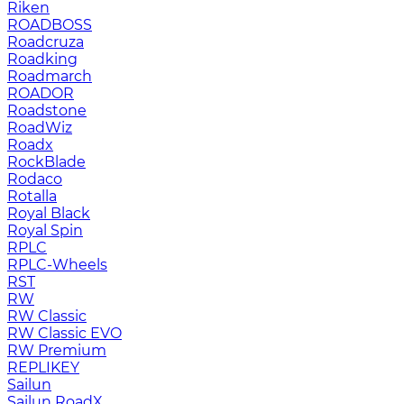
Riken
ROADBOSS
Roadcruza
Roadking
Roadmarch
ROADOR
Roadstone
RoadWiz
Roadx
RockBlade
Rodaco
Rotalla
Royal Black
Royal Spin
RPLC
RPLC-Wheels
RST
RW
RW Classic
RW Classic EVO
RW Premium
RЕPLIKEY
Sailun
Sailun RoadX