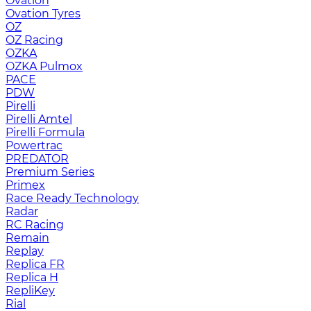
Ovation
Ovation Tyres
OZ
OZ Racing
OZKA
OZKA Pulmox
PACE
PDW
Pirelli
Pirelli Amtel
Pirelli Formula
Powertrac
PREDATOR
Premium Series
Primex
Race Ready Technology
Radar
RC Racing
Remain
Replay
Replica FR
Replica H
RepliKey
Rial