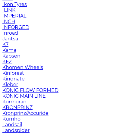
Ikon Tyres
ILINK
IMPERIAL
INCH
INFORGED
Inroad
Jantsa
K7
Kama
Kapsen
KFZ
Khomen Wheels
Kinforest
Kingnate
Kleber
KONIG FLOW FORMED
KONIG MAIN LINE
Kormoran
KRONPRINZ
Kronprinz/Accuride
Kumho
Landsail
Landspider