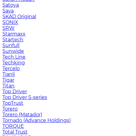
Satoya
Sava
SKAD Original
SONIX
SRW
Starmaxx
Startech
Sunfull
Sunwide
Tech Line
Techking
Tercelo
Tianli
Tigar
Titan
Top Driver
Top Driver S-series
TopTrust
Torero
Torero (Matador)
Tornado (Advance Holdings)
TORQUE
Total Trust