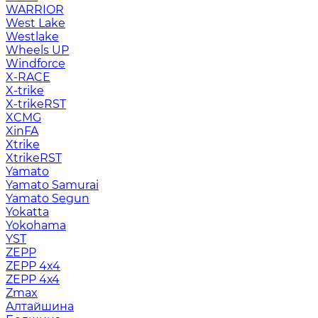
WARRIOR
West Lake
Westlake
Wheels UP
Windforce
X-RACE
X-trike
X-trikeRST
XCMG
XinFA
Xtrike
XtrikeRST
Yamato
Yamato Samurai
Yamato Segun
Yokatta
Yokohama
YST
ZEPP
ZEPP 4x4
ZEPP 4х4
Zmax
Алтайшина