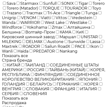
Sava
Starmaxx
Sunfull
SONIX
Tigar
Torero
Torero (Matador)
TORQUE
TOURADOR
Toyo
Trazano
Tracmax
Tri-Ace
Triangle
Tunga
Unigrip
VENOM
Viatti
Vittos
Vredestein
Wanda
WARRIOR
West Lake
Westlake
Windforce
Yokohama
Zmax
Алтайшина
Белшина
Волтайр-Пром
КАМА
КиК
Кировский шинный завод
Маршал
UNISTAR
MILEKING
DELMAX
Austone
Sunwide
Lassa
Maxtrek
ROADOR
Sailun RoadX
PACE
Ikon
Wanli
Haida
PREDATOR
Nankang
Показать все
Страна бренда
КИТАЙ
ТАИЛАНД
СОЕДИНЕННЫЕ ШТАТЫ
АМЕРИКИ
РОССИЯ
ТАЙВАНЬ (КИТАЙ)
КОРЕЯ,
РЕСПУБЛИКА
ФИНЛЯНДИЯ
СОЕДИНЕННОЕ
КОРОЛЕВСТВО ВЕЛИКОБРИТАНИЯ
ЯПОНИЯ
ГОЛАНДИЯ
БЕЛАРУСЬ
ГЕРМАНИЯ
КОРЕЯ
ВЕНГРИЯ
СЛОВАКИЯ
ФРАНЦИЯ
ИТАЛИЯ
СЕРБИЯ
СЛОВЕНИЯ
Показать все
Распродажа