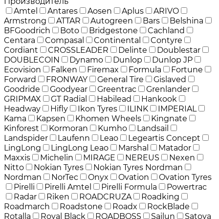
Производитель
Amtel
Antares
Aosen
Aplus
ARIVO
Armstrong
ATTAR
Autogreen
Bars
Belshina
BFGoodrich
Boto
Bridgestone
Cachland
Centara
Compasal
Continental
Contyre
Cordiant
CROSSLEADER
Delinte
Doublestar
DOUBLECOIN
Dynamo
Dunlop
Dunlop JP
Ecovision
Falken
Firemax
Formula
Fortune
Forward
FRONWAY
General Tire
Gislaved
Goodride
Goodyear
Greentrac
Grenlander
GRIPMAX
GT Radial
Habilead
Hankook
Headway
Hifly
Ikon Tyres
ILINK
IMPERIAL
Kama
Kapsen
Khomen Wheels
Kingnate
Kinforest
Kormoran
Kumho
Landsail
Landspider
Laufenn
Leao
Legeartis Concept
LingLong
LingLong Leao
Marshal
Matador
Maxxis
Michelin
MIRAGE
NEREUS
Nexen
Nitto
Nokian Tyres
Nokian Tyres Nordman
Nordman
NorTec
Onyx
Ovation
Ovation Tyres
Pirelli
Pirelli Amtel
Pirelli Formula
Powertrac
Radar
Riken
ROADCRUZA
Roadking
Roadmarch
Roadstone
Roadx
RockBlade
Rotalla
Royal Black
ROADBOSS
Sailun
Satoya