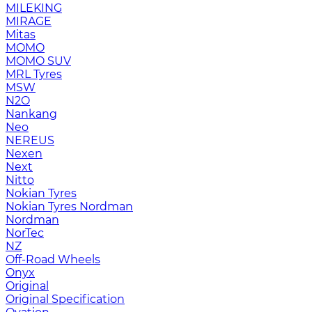
MILEKING
MIRAGE
Mitas
MOMO
MOMO SUV
MRL Tyres
MSW
N2O
Nankang
Neo
NEREUS
Nexen
Next
Nitto
Nokian Tyres
Nokian Tyres Nordman
Nordman
NorTec
NZ
Off-Road Wheels
Onyx
Original
Original Specification