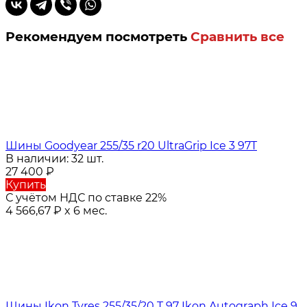
Рекомендуем посмотреть
Сравнить все
Шины Goodyear 255/35 r20 UltraGrip Ice 3 97T
В наличии: 32 шт.
27 400
₽
Купить
С учётом НДС по ставке 22%
4 566,67
₽
x 6 мес.
Шины Ikon Tyres 255/35/20 T 97 Ikon Autograph Ice 9