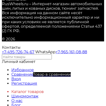
RusWheels.ru – Интернет-магазин автомобильных
шин, литых и кованых дисков, тюнинг запчастей.
Вся информация на данном сайте несёт
исключительно информационный характер и ни
при каких условиях не является публичной
офертой, определяемой положениями Статьи 437
(2) ГК РФ.
© 2026
Контакты
+7-495-726-74-67
WhatsApp
+7-965-161-08-88
Личный кабинет
Избранное
Сравнение
Товар в сравнении
Вход
Регистрация
Каталог товаров
Шиномонтаж
О нас
Блог