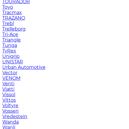
TOURADOR
Toyo
Tracmax
TRAZANO
Trebl
Trelleborg
Tri-Ace
Triangle
Tunga
TyRex
Unigrip
UNISTAR
Urban Automotive
Vector
VENOM
Venti
Viatti
Vissol
Vittos
Voltyre
Vossen
Vredestein
Wanda
Wanli