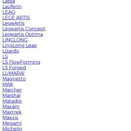
Lassa
Laufenn
LEAO
LEGE ARTIS
LegeArtis
Legeartis Concept
Legeartis Optima
LINGLONG
LingLong Leao
Lizardo
LS
LS FlowForming
LS Forged
LUMARAI
Magnetto
MAK
Marcher
Marshal
Matador
Maxam
Maxtrek
Maxxis
Megami
Michelin