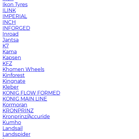
Ikon Tyres
ILINK
IMPERIAL
INCH
INFORGED
Inroad
Jantsa
K7
Kama
Kapsen
KFZ
Khomen Wheels
Kinforest
Kingnate
Kleber
KONIG FLOW FORMED
KONIG MAIN LINE
Kormoran
KRONPRINZ
Kronprinz/Accuride
Kumho
Landsail
Landspider