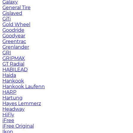
Galaxy
General Tire
Gislaved
GiTi
Gold Wheel
Goodride
Goodyear
Greentrac
Grenlander
GRI
GRIPMAX
GT Radial
HABILEAD
Haida
Hankook
Hankook Laufenn
HARP
Hartung
Hayes Lemmerz
Headway
HiFly
iFree
iFree Original
Ikon