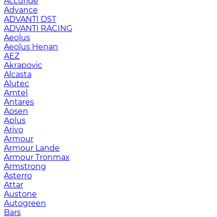
Accuride
Advance
ADVANTI DST
ADVANTI RACING
Aeolus
Aeolus Henan
AEZ
Akrapovic
Alcasta
Alutec
Amtel
Antares
Aosen
Aplus
Arivo
Armour
Armour Lande
Armour Tronmax
Armstrong
Asterro
Attar
Austone
Autogreen
Bars