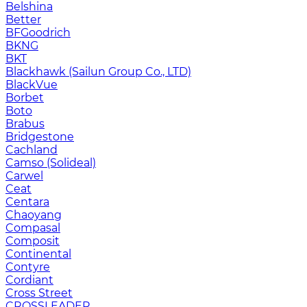
Belshina
Better
BFGoodrich
BKNG
BKT
Blackhawk (Sailun Group Co., LTD)
BlackVue
Borbet
Boto
Brabus
Bridgestone
Cachland
Camso (Solideal)
Carwel
Ceat
Centara
Chaoyang
Compasal
Composit
Continental
Contyre
Cordiant
Cross Street
CROSSLEADER