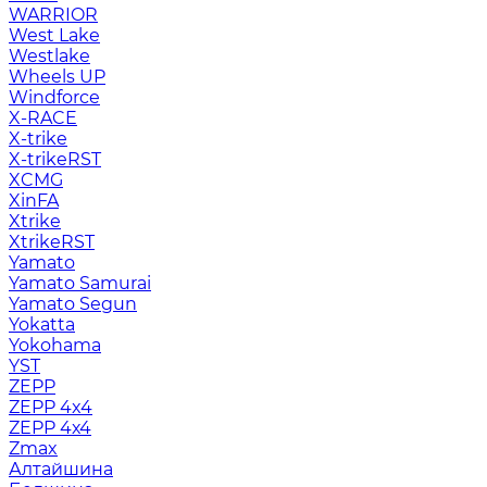
WARRIOR
West Lake
Westlake
Wheels UP
Windforce
X-RACE
X-trike
X-trikeRST
XCMG
XinFA
Xtrike
XtrikeRST
Yamato
Yamato Samurai
Yamato Segun
Yokatta
Yokohama
YST
ZEPP
ZEPP 4x4
ZEPP 4х4
Zmax
Алтайшина