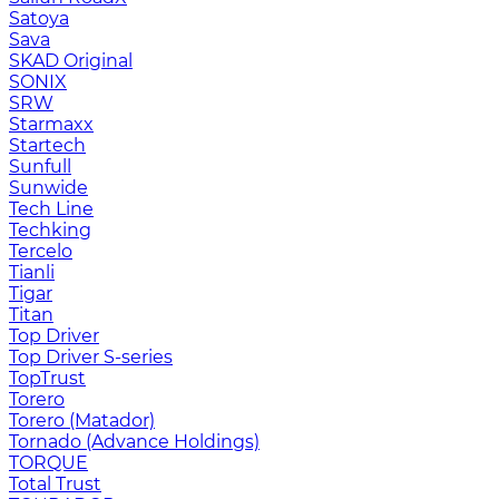
Satoya
Sava
SKAD Original
SONIX
SRW
Starmaxx
Startech
Sunfull
Sunwide
Tech Line
Techking
Tercelo
Tianli
Tigar
Titan
Top Driver
Top Driver S-series
TopTrust
Torero
Torero (Matador)
Tornado (Advance Holdings)
TORQUE
Total Trust