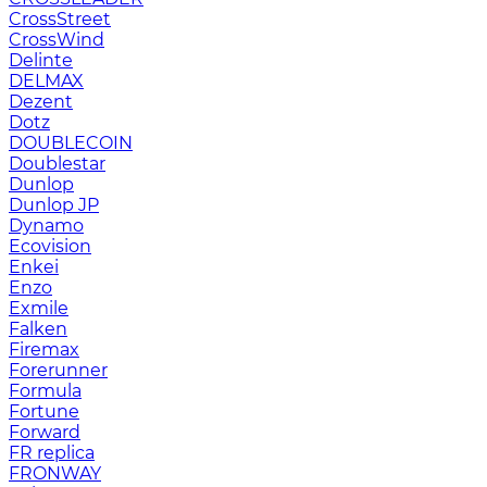
CrossStreet
CrossWind
Delinte
DELMAX
Dezent
Dotz
DOUBLECOIN
Doublestar
Dunlop
Dunlop JP
Dynamo
Ecovision
Enkei
Enzo
Exmile
Falken
Firemax
Forerunner
Formula
Fortune
Forward
FR replica
FRONWAY