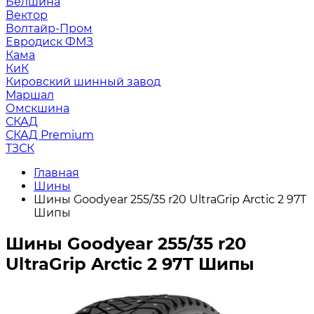
Белшина
Вектор
Волтайр-Пром
Евродиск ФМЗ
Кама
КиК
Кировский шинный завод
Маршал
Омскшина
СКАД
СКАД Premium
ТЗСК
Главная
Шины
Шины Goodyear 255/35 r20 UltraGrip Arctic 2 97T
Шипы
Шины Goodyear 255/35 r20
UltraGrip Arctic 2 97T Шипы