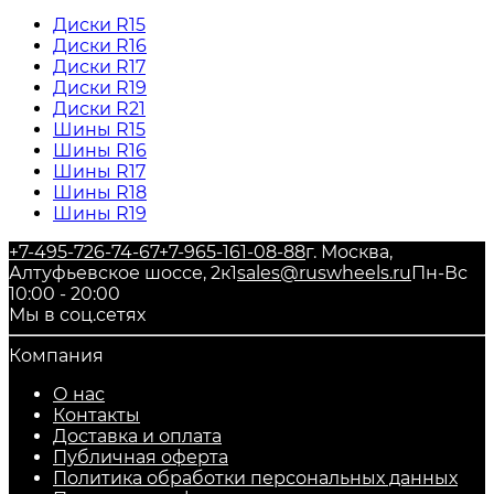
Диски R15
Диски R16
Диски R17
Диски R19
Диски R21
Шины R15
Шины R16
Шины R17
Шины R18
Шины R19
+7-495-726-74-67
+7-965-161-08-88
г. Москва,
Алтуфьевское шоссе, 2к1
sales@ruswheels.ru
Пн-Вс
10:00 - 20:00
Мы в соц.сетях
Компания
О нас
Контакты
Доставка и оплата
Публичная оферта
Политика обработки персональных данных