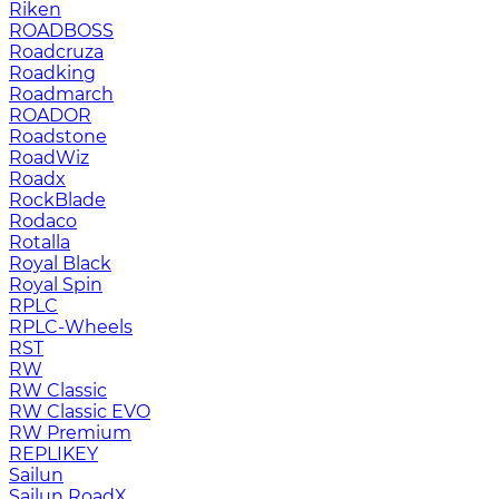
Riken
ROADBOSS
Roadcruza
Roadking
Roadmarch
ROADOR
Roadstone
RoadWiz
Roadx
RockBlade
Rodaco
Rotalla
Royal Black
Royal Spin
RPLC
RPLC-Wheels
RST
RW
RW Classic
RW Classic EVO
RW Premium
RЕPLIKEY
Sailun
Sailun RoadX