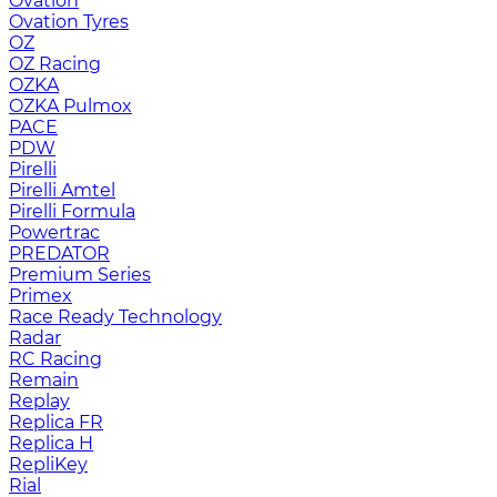
Ovation
Ovation Tyres
OZ
OZ Racing
OZKA
OZKA Pulmox
PACE
PDW
Pirelli
Pirelli Amtel
Pirelli Formula
Powertrac
PREDATOR
Premium Series
Primex
Race Ready Technology
Radar
RC Racing
Remain
Replay
Replica FR
Replica H
RepliKey
Rial