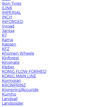
Ikon Tyres
ILINK
IMPERIAL
INCH
INFORGED
Inroad
Jantsa
K7
Kama
Kapsen
KFZ
Khomen Wheels
Kinforest
Kingnate
Kleber
KONIG FLOW FORMED
KONIG MAIN LINE
Kormoran
KRONPRINZ
Kronprinz/Accuride
Kumho
Landsail
Landspider