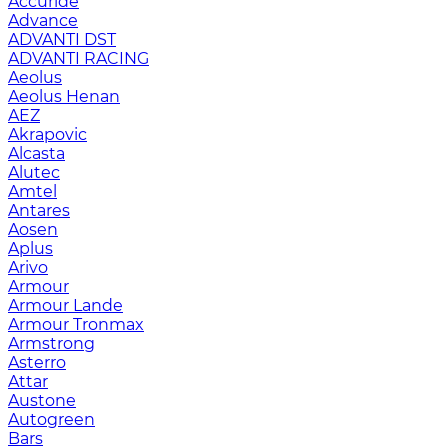
Accuride
Advance
ADVANTI DST
ADVANTI RACING
Aeolus
Aeolus Henan
AEZ
Akrapovic
Alcasta
Alutec
Amtel
Antares
Aosen
Aplus
Arivo
Armour
Armour Lande
Armour Tronmax
Armstrong
Asterro
Attar
Austone
Autogreen
Bars