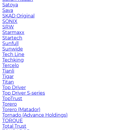
Satoya
Sava
SKAD Original
SONIX
SRW
Starmaxx
Startech
Sunfull
Sunwide
Tech Line
Techking
Tercelo
Tianli
Tigar
Titan
Top Driver
Top Driver S-series
TopTrust
Torero
Torero (Matador)
Tornado (Advance Holdings)
TORQUE
Total Trust