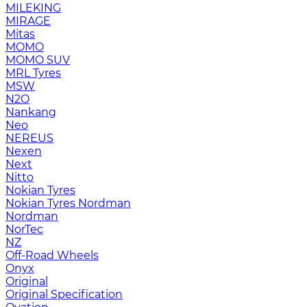
MILEKING
MIRAGE
Mitas
MOMO
MOMO SUV
MRL Tyres
MSW
N2O
Nankang
Neo
NEREUS
Nexen
Next
Nitto
Nokian Tyres
Nokian Tyres Nordman
Nordman
NorTec
NZ
Off-Road Wheels
Onyx
Original
Original Specification