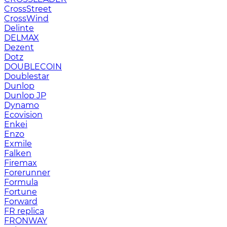
CrossStreet
CrossWind
Delinte
DELMAX
Dezent
Dotz
DOUBLECOIN
Doublestar
Dunlop
Dunlop JP
Dynamo
Ecovision
Enkei
Enzo
Exmile
Falken
Firemax
Forerunner
Formula
Fortune
Forward
FR replica
FRONWAY