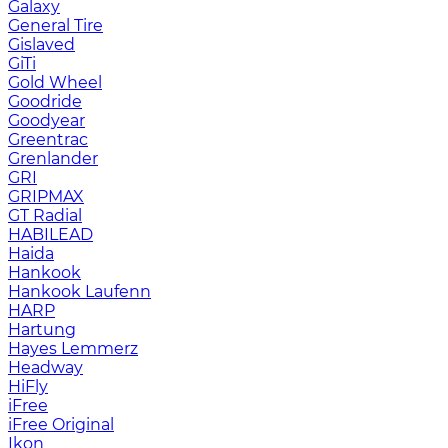
Galaxy
General Tire
Gislaved
GiTi
Gold Wheel
Goodride
Goodyear
Greentrac
Grenlander
GRI
GRIPMAX
GT Radial
HABILEAD
Haida
Hankook
Hankook Laufenn
HARP
Hartung
Hayes Lemmerz
Headway
HiFly
iFree
iFree Original
Ikon