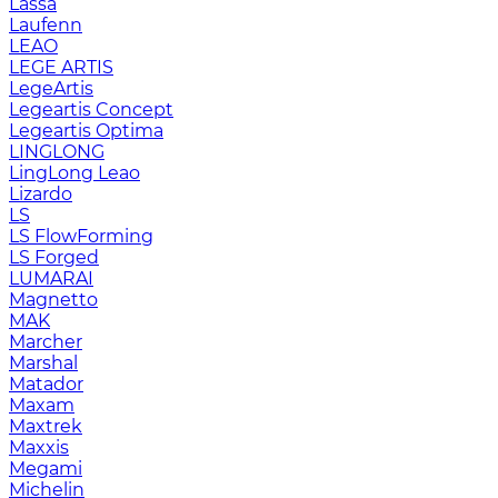
Lassa
Laufenn
LEAO
LEGE ARTIS
LegeArtis
Legeartis Concept
Legeartis Optima
LINGLONG
LingLong Leao
Lizardo
LS
LS FlowForming
LS Forged
LUMARAI
Magnetto
MAK
Marcher
Marshal
Matador
Maxam
Maxtrek
Maxxis
Megami
Michelin