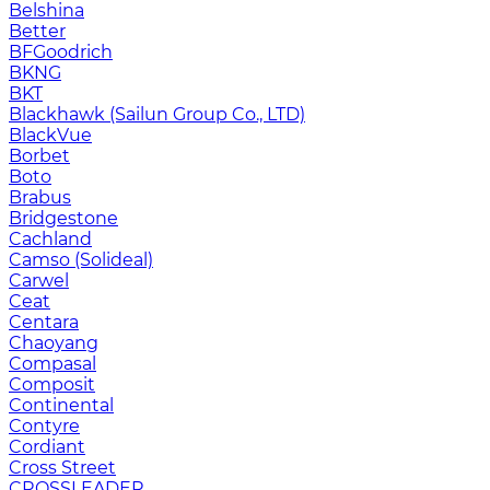
Belshina
Better
BFGoodrich
BKNG
BKT
Blackhawk (Sailun Group Co., LTD)
BlackVue
Borbet
Boto
Brabus
Bridgestone
Cachland
Camso (Solideal)
Carwel
Ceat
Centara
Chaoyang
Compasal
Composit
Continental
Contyre
Cordiant
Cross Street
CROSSLEADER