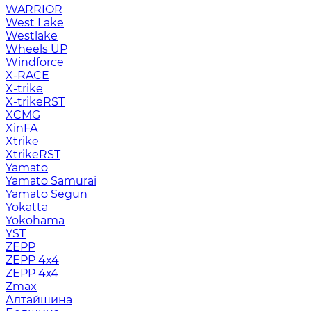
WARRIOR
West Lake
Westlake
Wheels UP
Windforce
X-RACE
X-trike
X-trikeRST
XCMG
XinFA
Xtrike
XtrikeRST
Yamato
Yamato Samurai
Yamato Segun
Yokatta
Yokohama
YST
ZEPP
ZEPP 4x4
ZEPP 4х4
Zmax
Алтайшина