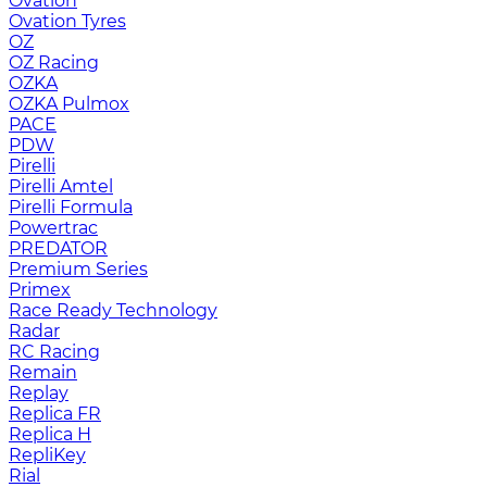
Ovation
Ovation Tyres
OZ
OZ Racing
OZKA
OZKA Pulmox
PACE
PDW
Pirelli
Pirelli Amtel
Pirelli Formula
Powertrac
PREDATOR
Premium Series
Primex
Race Ready Technology
Radar
RC Racing
Remain
Replay
Replica FR
Replica H
RepliKey
Rial