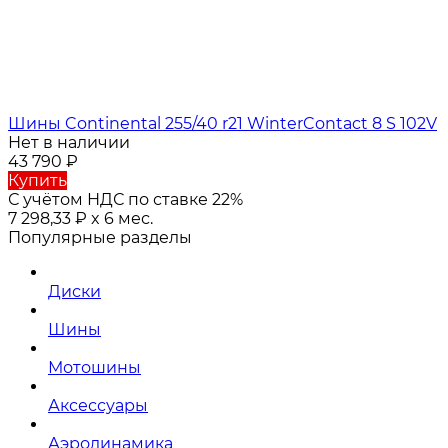
Шины Continental 255/40 r21 WinterContact 8 S 102V
Нет в наличии
43 790
₽
Купить
С учётом НДС по ставке 22%
7 298,33
₽
x 6 мес.
Популярные разделы
Диски
Шины
Мотошины
Аксессуары
Аэродинамика