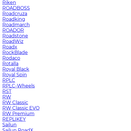
Riken
ROADBOSS
Roadcruza
Roadking
Roadmarch
ROADOR
Roadstone
RoadWiz
Roadx
RockBlade
Rodaco
Rotalla
Royal Black
Royal Spin
RPLC
RPLC-Wheels
RST
RW
RW Classic
RW Classic EVO
RW Premium
RЕPLIKEY
Sailun
Sailun RoadX