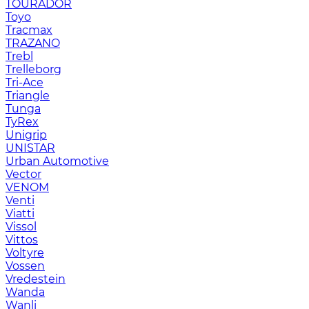
TOURADOR
Toyo
Tracmax
TRAZANO
Trebl
Trelleborg
Tri-Ace
Triangle
Tunga
TyRex
Unigrip
UNISTAR
Urban Automotive
Vector
VENOM
Venti
Viatti
Vissol
Vittos
Voltyre
Vossen
Vredestein
Wanda
Wanli