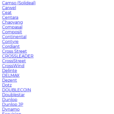
Camso (Solideal)
Carwel
Ceat
Centara
Chaoyang
Compasal
Composit
Continental
Contyre
Cordiant
Cross Street
CROSSLEADER
CrossStreet
CrossWind
Delinte
DELMAX
Dezent
Dotz
DOUBLECOIN
Doublestar
Dunlop
Dunlop JP
Dynamo