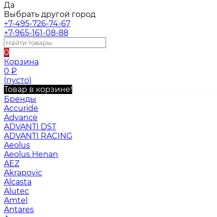
Да
Выбрать другой город
+7-495-726-74-67
+7-965-161-08-88
0
Корзина
0
₽
(пусто)
Товар в корзине!
Бренды
Accuride
Advance
ADVANTI DST
ADVANTI RACING
Aeolus
Aeolus Henan
AEZ
Akrapovic
Alcasta
Alutec
Amtel
Antares