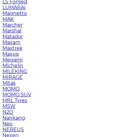
LS Forged
LUMARAI
Magnetto
MAK
Marcher
Marshal
Matador
Maxam
Maxtrek
Maxxis
Megami
Michelin
MILEKING
MIRAGE
Mitas
MOMO
MOMO SUV
MRL Tyres
MSW
N2O
Nankang
Neo
NEREUS
Nexen