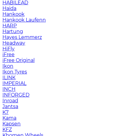
HABILEAD
Haida
Hankook
Hankook Laufenn
HARP
Hartung
Hayes Lemmerz
Headway
HiFly
iFree
iFree Original
Ikon
Ikon Tyres
ILINK
IMPERIAL
INCH
INFORGED
Inroad
Jantsa
K7
Kama
Kapsen
KFZ
Khomen Wheels