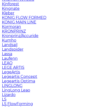
Kinforest
Kingnate
Kleber
KONIG FLOW FORMED
KONIG MAIN LINE
Kormoran
KRONPRINZ
Kronprinz/Accuride
Kumho
Landsail
Landspider
Lassa
Laufenn
LEAO
LEGE ARTIS
LegeArtis
Legeartis Concept
Legeartis Optima
LINGLONG
LingLong Leao
Lizardo
LS
LS FlowForming