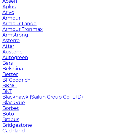
Aosen
Aplus
Arivo
Armour
Armour Lande
Armour Tronmax
Armstrong
Asterro
Attar
Austone
Autogreen
Bars
Belshina
Better
BFGoodrich
BKNG
BKT
Blackhawk (Sailun Group Co., LTD)
BlackVue
Borbet
Boto
Brabus
Bridgestone
Cachland