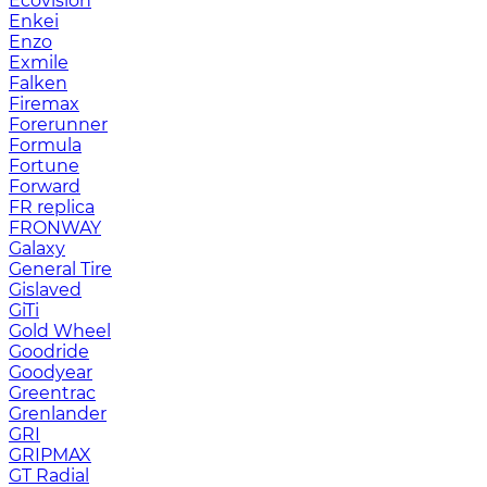
Ecovision
Enkei
Enzo
Exmile
Falken
Firemax
Forerunner
Formula
Fortune
Forward
FR replica
FRONWAY
Galaxy
General Tire
Gislaved
GiTi
Gold Wheel
Goodride
Goodyear
Greentrac
Grenlander
GRI
GRIPMAX
GT Radial