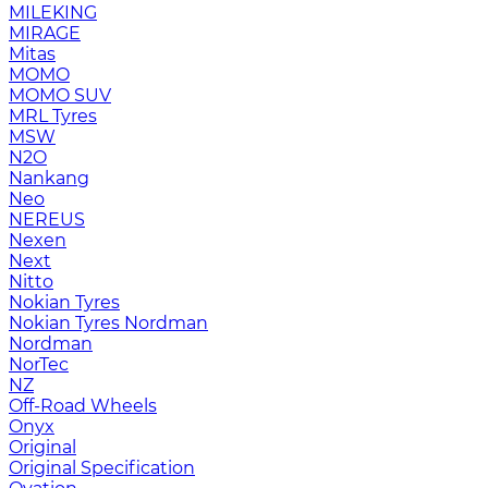
MILEKING
MIRAGE
Mitas
MOMO
MOMO SUV
MRL Tyres
MSW
N2O
Nankang
Neo
NEREUS
Nexen
Next
Nitto
Nokian Tyres
Nokian Tyres Nordman
Nordman
NorTec
NZ
Off-Road Wheels
Onyx
Original
Original Specification