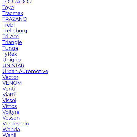
TOURADOR
Toyo
Tracmax
TRAZANO
Trebl
Trelleborg
Tri-Ace
Triangle
Tunga
TyRex
Unigrip
UNISTAR
Urban Automotive
Vector
VENOM
Venti
Viatti
Vissol
Vittos
Voltyre
Vossen
Vredestein
Wanda
Wanli