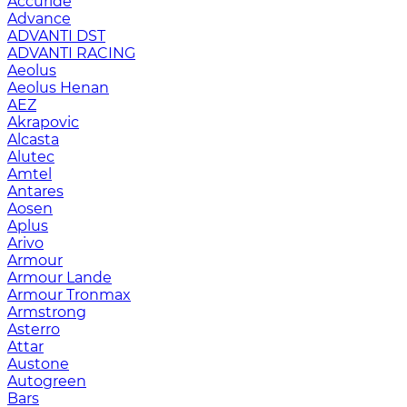
Accuride
Advance
ADVANTI DST
ADVANTI RACING
Aeolus
Aeolus Henan
AEZ
Akrapovic
Alcasta
Alutec
Amtel
Antares
Aosen
Aplus
Arivo
Armour
Armour Lande
Armour Tronmax
Armstrong
Asterro
Attar
Austone
Autogreen
Bars