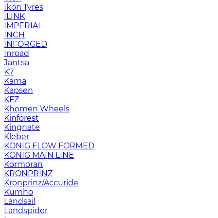
Ikon Tyres
ILINK
IMPERIAL
INCH
INFORGED
Inroad
Jantsa
K7
Kama
Kapsen
KFZ
Khomen Wheels
Kinforest
Kingnate
Kleber
KONIG FLOW FORMED
KONIG MAIN LINE
Kormoran
KRONPRINZ
Kronprinz/Accuride
Kumho
Landsail
Landspider