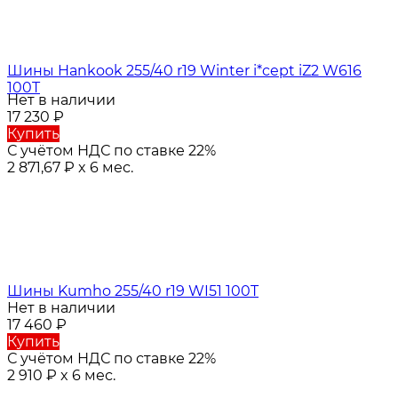
Шины Hankook 255/40 r19 Winter i*cept iZ2 W616
100T
Нет в наличии
17 230
₽
Купить
С учётом НДС по ставке 22%
2 871,67
₽
x 6 мес.
Шины Kumho 255/40 r19 WI51 100T
Нет в наличии
17 460
₽
Купить
С учётом НДС по ставке 22%
2 910
₽
x 6 мес.