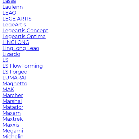
Lassa
Laufenn
LEAO
LEGE ARTIS
LegeArtis
Legeartis Concept
Legeartis Optima
LINGLONG
LingLong Leao
Lizardo
LS
LS FlowForming
LS Forged
LUMARAI
Magnetto
MAK
Marcher
Marshal
Matador
Maxam
Maxtrek
Maxxis
Megami
Michelin