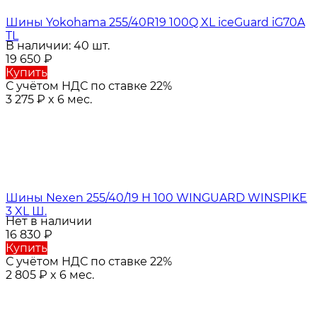
Шины Yokohama 255/40R19 100Q XL iceGuard iG70A
TL
В наличии: 40 шт.
19 650
₽
Купить
С учётом НДС по ставке 22%
3 275
₽
x 6 мес.
Шины Nexen 255/40/19 H 100 WINGUARD WINSPIKE
3 XL Ш.
Нет в наличии
16 830
₽
Купить
С учётом НДС по ставке 22%
2 805
₽
x 6 мес.