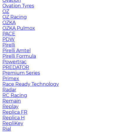
Ovation
Ovation Tyres
OZ
OZ Racing
OZKA
OZKA Pulmox
PACE
PDW
Pirelli
Pirelli Amtel
Pirelli Formula
Powertrac
PREDATOR
Premium Series
Primex
Race Ready Technology
Radar
RC Racing
Remain
Replay
Replica FR
Replica H
RepliKey
Rial