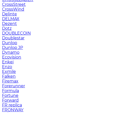
CrossStreet
CrossWind
Delinte
DELMAX
Dezent
Dotz
DOUBLECOIN
Doublestar
Dunlop
Dunlop JP
Dynamo
Ecovision
Enkei
Enzo
Exmile
Falken
Firemax
Forerunner
Formula
Fortune
Forward
FR replica
FRONWAY