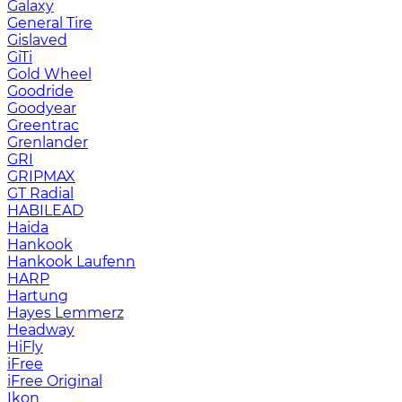
Galaxy
General Tire
Gislaved
GiTi
Gold Wheel
Goodride
Goodyear
Greentrac
Grenlander
GRI
GRIPMAX
GT Radial
HABILEAD
Haida
Hankook
Hankook Laufenn
HARP
Hartung
Hayes Lemmerz
Headway
HiFly
iFree
iFree Original
Ikon