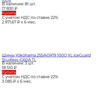
100V
В наличии: 81 шт.
17 830
₽
Купить
С учётом НДС по ставке 22%
2 971,67
₽
x 6 мес.
Шины Yokohama 255/40R19 100Q XL iceGuard
Studless iG60A TL
В наличии: 3 шт.
18 510
₽
Купить
С учётом НДС по ставке 22%
3 085
₽
x 6 мес.