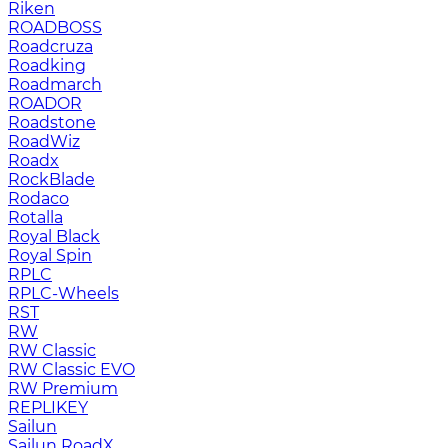
Riken
ROADBOSS
Roadcruza
Roadking
Roadmarch
ROADOR
Roadstone
RoadWiz
Roadx
RockBlade
Rodaco
Rotalla
Royal Black
Royal Spin
RPLC
RPLC-Wheels
RST
RW
RW Classic
RW Classic EVO
RW Premium
RЕPLIKEY
Sailun
Sailun RoadX