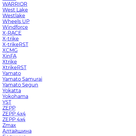
WARRIOR
West Lake
Westlake
Wheels UP
Windforce
X-RACE
X-trike
X-trikeRST
XCMG
XinFA
Xtrike
XtrikeRST
Yamato
Yamato Samurai
Yamato Segun
Yokatta
Yokohama
YST
ZEPP
ZEPP 4x4
ZEPP 4х4
Zmax
Алтайшина