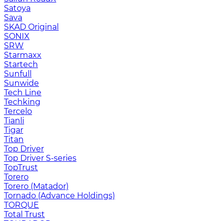
Satoya
Sava
SKAD Original
SONIX
SRW
Starmaxx
Startech
Sunfull
Sunwide
Tech Line
Techking
Tercelo
Tianli
Tigar
Titan
Top Driver
Top Driver S-series
TopTrust
Torero
Torero (Matador)
Tornado (Advance Holdings)
TORQUE
Total Trust