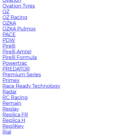
Ovation
Ovation Tyres
OZ
OZ Racing
OZKA
OZKA Pulmox
PACE
PDW
Pirelli
Pirelli Amtel
Pirelli Formula
Powertrac
PREDATOR
Premium Series
Primex
Race Ready Technology
Radar
RC Racing
Remain
Replay
Replica FR
Replica H
RepliKey
Rial