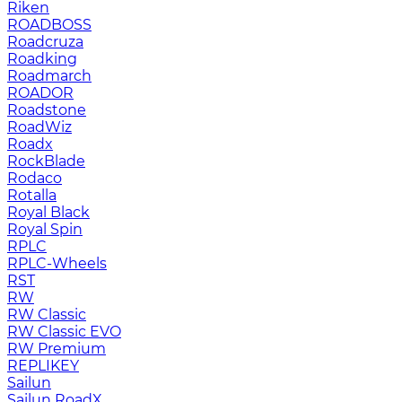
Riken
ROADBOSS
Roadcruza
Roadking
Roadmarch
ROADOR
Roadstone
RoadWiz
Roadx
RockBlade
Rodaco
Rotalla
Royal Black
Royal Spin
RPLC
RPLC-Wheels
RST
RW
RW Classic
RW Classic EVO
RW Premium
RЕPLIKEY
Sailun
Sailun RoadX