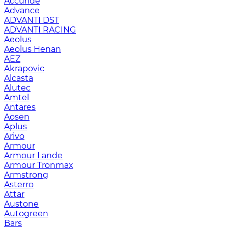
Accuride
Advance
ADVANTI DST
ADVANTI RACING
Aeolus
Aeolus Henan
AEZ
Akrapovic
Alcasta
Alutec
Amtel
Antares
Aosen
Aplus
Arivo
Armour
Armour Lande
Armour Tronmax
Armstrong
Asterro
Attar
Austone
Autogreen
Bars