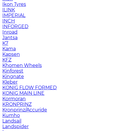
Ikon Tyres
ILINK
IMPERIAL
INCH
INFORGED
Inroad
Jantsa
K7
Kama
Kapsen
KFZ
Khomen Wheels
Kinforest
Kingnate
Kleber
KONIG FLOW FORMED
KONIG MAIN LINE
Kormoran
KRONPRINZ
Kronprinz/Accuride
Kumho
Landsail
Landspider