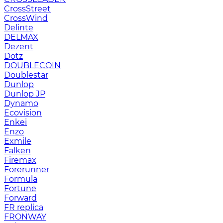
CrossStreet
CrossWind
Delinte
DELMAX
Dezent
Dotz
DOUBLECOIN
Doublestar
Dunlop
Dunlop JP
Dynamo
Ecovision
Enkei
Enzo
Exmile
Falken
Firemax
Forerunner
Formula
Fortune
Forward
FR replica
FRONWAY