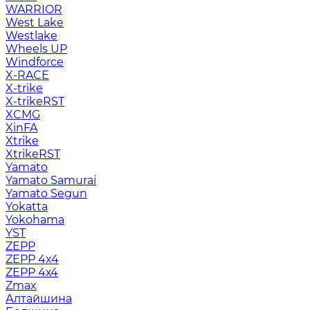
WARRIOR
West Lake
Westlake
Wheels UP
Windforce
X-RACE
X-trike
X-trikeRST
XCMG
XinFA
Xtrike
XtrikeRST
Yamato
Yamato Samurai
Yamato Segun
Yokatta
Yokohama
YST
ZEPP
ZEPP 4x4
ZEPP 4х4
Zmax
Алтайшина