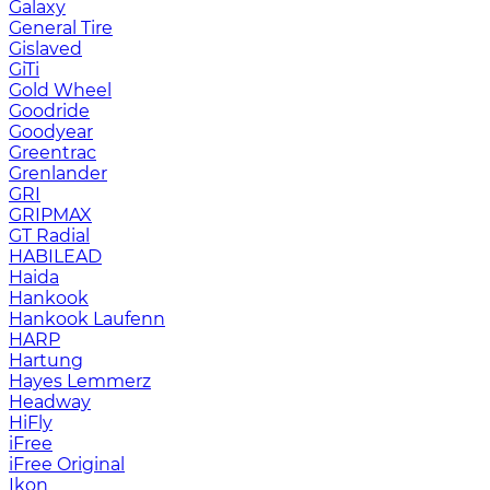
Galaxy
General Tire
Gislaved
GiTi
Gold Wheel
Goodride
Goodyear
Greentrac
Grenlander
GRI
GRIPMAX
GT Radial
HABILEAD
Haida
Hankook
Hankook Laufenn
HARP
Hartung
Hayes Lemmerz
Headway
HiFly
iFree
iFree Original
Ikon