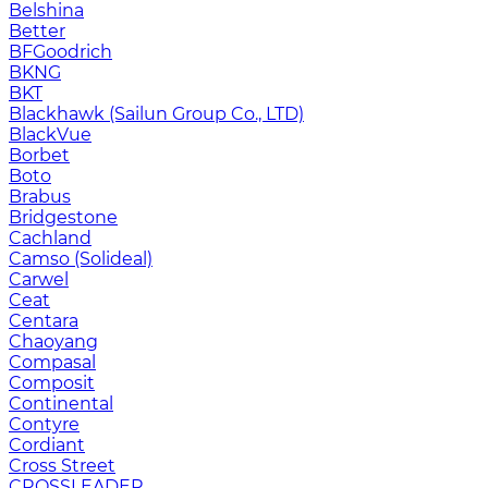
Belshina
Better
BFGoodrich
BKNG
BKT
Blackhawk (Sailun Group Co., LTD)
BlackVue
Borbet
Boto
Brabus
Bridgestone
Cachland
Camso (Solideal)
Carwel
Ceat
Centara
Chaoyang
Compasal
Composit
Continental
Contyre
Cordiant
Cross Street
CROSSLEADER