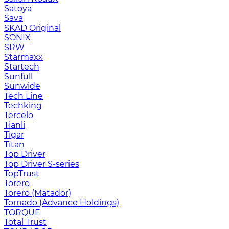
Satoya
Sava
SKAD Original
SONIX
SRW
Starmaxx
Startech
Sunfull
Sunwide
Tech Line
Techking
Tercelo
Tianli
Tigar
Titan
Top Driver
Top Driver S-series
TopTrust
Torero
Torero (Matador)
Tornado (Advance Holdings)
TORQUE
Total Trust