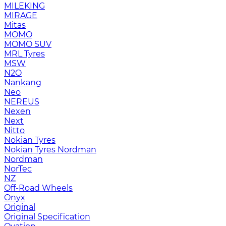
MILEKING
MIRAGE
Mitas
MOMO
MOMO SUV
MRL Tyres
MSW
N2O
Nankang
Neo
NEREUS
Nexen
Next
Nitto
Nokian Tyres
Nokian Tyres Nordman
Nordman
NorTec
NZ
Off-Road Wheels
Onyx
Original
Original Specification