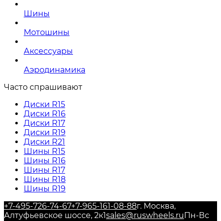
Шины
Мотошины
Аксессуары
Аэродинамика
Часто спрашивают
Диски R15
Диски R16
Диски R17
Диски R19
Диски R21
Шины R15
Шины R16
Шины R17
Шины R18
Шины R19
+7-495-726-74-67
+7-965-161-08-88
г. Москва,
Алтуфьевское шоссе, 2к1
sales@ruswheels.ru
Пн-Вс