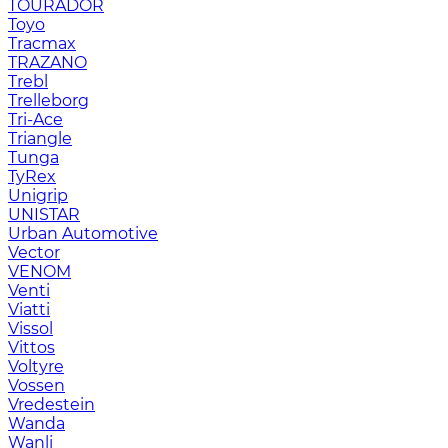
TOURADOR
Toyo
Tracmax
TRAZANO
Trebl
Trelleborg
Tri-Ace
Triangle
Tunga
TyRex
Unigrip
UNISTAR
Urban Automotive
Vector
VENOM
Venti
Viatti
Vissol
Vittos
Voltyre
Vossen
Vredestein
Wanda
Wanli