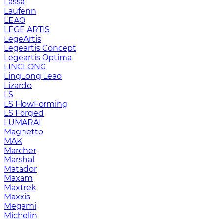
Lassa
Laufenn
LEAO
LEGE ARTIS
LegeArtis
Legeartis Concept
Legeartis Optima
LINGLONG
LingLong Leao
Lizardo
LS
LS FlowForming
LS Forged
LUMARAI
Magnetto
MAK
Marcher
Marshal
Matador
Maxam
Maxtrek
Maxxis
Megami
Michelin