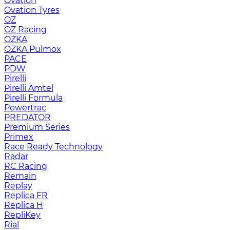
Ovation
Ovation Tyres
OZ
OZ Racing
OZKA
OZKA Pulmox
PACE
PDW
Pirelli
Pirelli Amtel
Pirelli Formula
Powertrac
PREDATOR
Premium Series
Primex
Race Ready Technology
Radar
RC Racing
Remain
Replay
Replica FR
Replica H
RepliKey
Rial