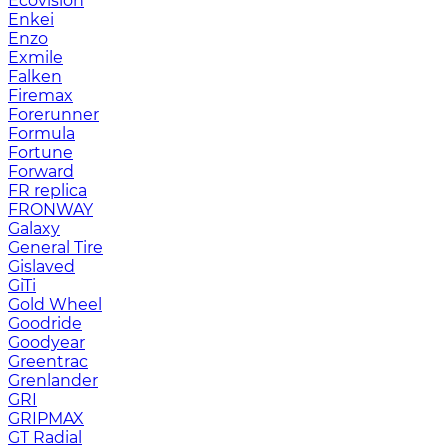
Ecovision
Enkei
Enzo
Exmile
Falken
Firemax
Forerunner
Formula
Fortune
Forward
FR replica
FRONWAY
Galaxy
General Tire
Gislaved
GiTi
Gold Wheel
Goodride
Goodyear
Greentrac
Grenlander
GRI
GRIPMAX
GT Radial