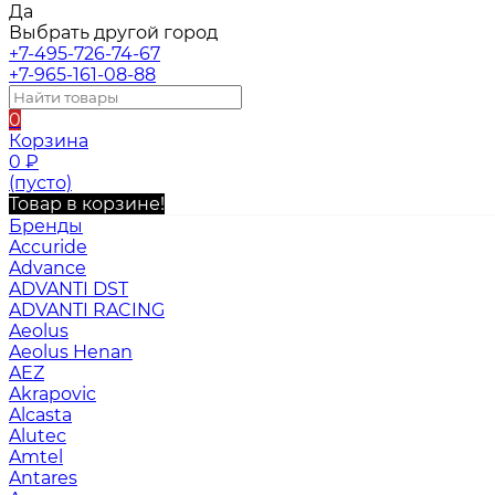
Да
Выбрать другой город
+7-495-726-74-67
+7-965-161-08-88
0
Корзина
0
₽
(пусто)
Товар в корзине!
Бренды
Accuride
Advance
ADVANTI DST
ADVANTI RACING
Aeolus
Aeolus Henan
AEZ
Akrapovic
Alcasta
Alutec
Amtel
Antares