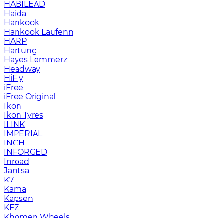
HABILEAD
Haida
Hankook
Hankook Laufenn
HARP
Hartung
Hayes Lemmerz
Headway
HiFly
iFree
iFree Original
Ikon
Ikon Tyres
ILINK
IMPERIAL
INCH
INFORGED
Inroad
Jantsa
K7
Kama
Kapsen
KFZ
Khomen Wheels