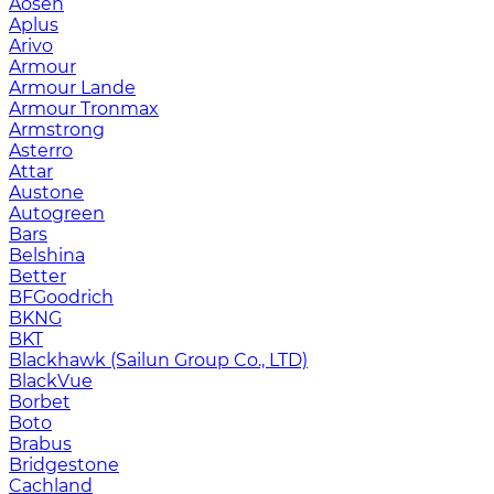
Aosen
Aplus
Arivo
Armour
Armour Lande
Armour Tronmax
Armstrong
Asterro
Attar
Austone
Autogreen
Bars
Belshina
Better
BFGoodrich
BKNG
BKT
Blackhawk (Sailun Group Co., LTD)
BlackVue
Borbet
Boto
Brabus
Bridgestone
Cachland