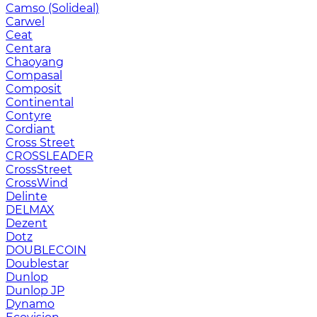
Camso (Solideal)
Carwel
Ceat
Centara
Chaoyang
Compasal
Composit
Continental
Contyre
Cordiant
Cross Street
CROSSLEADER
CrossStreet
CrossWind
Delinte
DELMAX
Dezent
Dotz
DOUBLECOIN
Doublestar
Dunlop
Dunlop JP
Dynamo