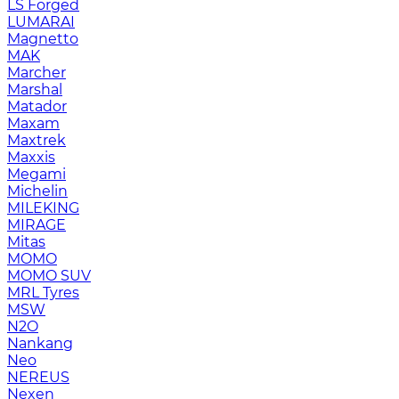
LS Forged
LUMARAI
Magnetto
MAK
Marcher
Marshal
Matador
Maxam
Maxtrek
Maxxis
Megami
Michelin
MILEKING
MIRAGE
Mitas
MOMO
MOMO SUV
MRL Tyres
MSW
N2O
Nankang
Neo
NEREUS
Nexen