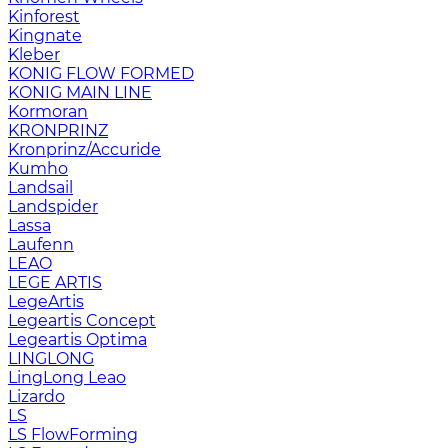
Kinforest
Kingnate
Kleber
KONIG FLOW FORMED
KONIG MAIN LINE
Kormoran
KRONPRINZ
Kronprinz/Accuride
Kumho
Landsail
Landspider
Lassa
Laufenn
LEAO
LEGE ARTIS
LegeArtis
Legeartis Concept
Legeartis Optima
LINGLONG
LingLong Leao
Lizardo
LS
LS FlowForming