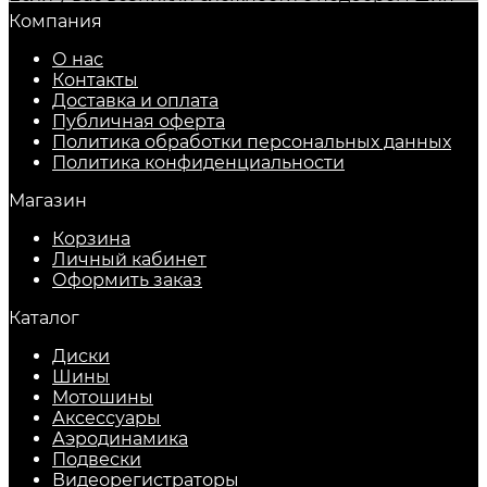
для автомобиля, позвоните нашим специалистам
Компания
по телефону
+7-495-726-74-67
.
О нас
Мы осуществляем быструю доставку
Контакты
автомобильных шин и дисков в любой регион
Доставка и оплата
России, обеспечивая удобство и качество
Публичная оферта
обслуживания.
Политика обработки персональных данных
​Политика конфиденциальности
Магазин
Корзина
Личный кабинет
Оформить заказ
Каталог
Диски
Шины
Мотошины
Аксессуары
Аэродинамика
Подвески
Видеорегистраторы