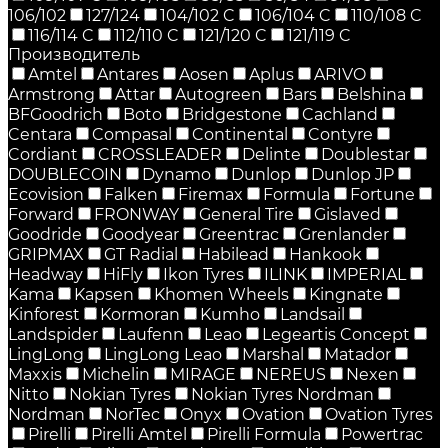
106/102
127/124
104/102 C
106/104 C
110/108 C
116/114 C
112/110 C
121/120 C
121/119 C
Производитель
Amtel
Antares
Aosen
Aplus
ARIVO
Armstrong
Attar
Autogreen
Bars
Belshina
BFGoodrich
Boto
Bridgestone
Cachland
Centara
Compasal
Continental
Contyre
Cordiant
CROSSLEADER
Delinte
Doublestar
DOUBLECOIN
Dynamo
Dunlop
Dunlop JP
Ecovision
Falken
Firemax
Formula
Fortune
Forward
FRONWAY
General Tire
Gislaved
Goodride
Goodyear
Greentrac
Grenlander
GRIPMAX
GT Radial
Habilead
Hankook
Headway
HiFly
Ikon Tyres
ILINK
IMPERIAL
Kama
Kapsen
Khomen Wheels
Kingnate
Kinforest
Kormoran
Kumho
Landsail
Landspider
Laufenn
Leao
Legeartis Concept
LingLong
LingLong Leao
Marshal
Matador
Maxxis
Michelin
MIRAGE
NEREUS
Nexen
Nitto
Nokian Tyres
Nokian Tyres Nordman
Nordman
NorTec
Onyx
Ovation
Ovation Tyres
Pirelli
Pirelli Amtel
Pirelli Formula
Powertrac