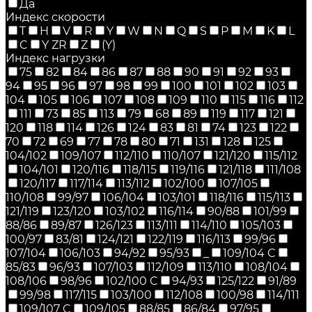
Да
Индекс скорости
T
H
V
R
Y
W
N
Q
S
P
M
K
L
C
Y ZR
Z
(Y)
Индекс нагрузки
75
82
84
86
87
88
90
91
92
93
94
95
96
97
98
99
100
101
102
103
104
105
106
107
108
109
110
115
116
112
111
73
85
113
79
68
89
119
117
121
120
118
114
126
124
83
81
74
123
122
70
72
69
77
78
80
71
131
128
125
104/102
109/107
112/110
110/107
121/120
115/112
104/101
120/116
118/115
119/116
121/118
111/108
120/117
117/114
113/112
102/100
107/105
110/108
99/97
106/104
103/101
118/116
115/113
121/119
123/120
103/102
116/114
90/88
101/99
88/86
89/87
126/123
113/111
114/110
105/103
100/97
83/81
124/121
122/119
116/113
99/96
107/104
106/103
94/92
95/93
_
109/104 C
85/83
96/93
107/103
112/109
113/110
108/104
108/106
98/96
102/100 C
94/93
125/122
91/89
99/98
117/115
103/100
112/108
100/98
114/111
109/107 C
109/105
88/85
86/84
97/95