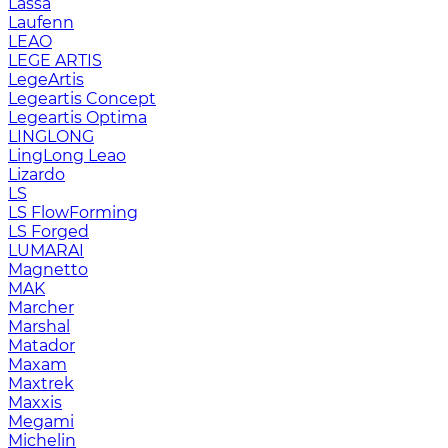
Lassa
Laufenn
LEAO
LEGE ARTIS
LegeArtis
Legeartis Concept
Legeartis Optima
LINGLONG
LingLong Leao
Lizardo
LS
LS FlowForming
LS Forged
LUMARAI
Magnetto
MAK
Marcher
Marshal
Matador
Maxam
Maxtrek
Maxxis
Megami
Michelin