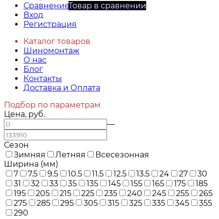
Сравнение
Товар в сравнении
Вход
Регистрация
Каталог товаров
Шиномонтаж
О нас
Блог
Контакты
Доставка и Оплата
Подбор по параметрам
Цена, руб.
—
Сезон
Зимняя
Летняя
Всесезонная
Ширина (мм)
7
7.5
9.5
10.5
11.5
12.5
13.5
24
27
30
31
32
33
35
135
145
155
165
175
185
195
205
215
225
235
240
245
255
265
275
285
295
305
315
325
335
345
355
290