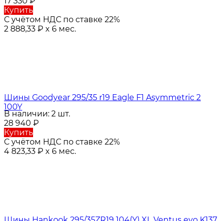
17 330
₽
Купить
С учётом НДС по ставке 22%
2 888,33
₽
x 6 мес.
Шины Goodyear 295/35 r19 Eagle F1 Asymmetric 2
100Y
В наличии: 2 шт.
28 940
₽
Купить
С учётом НДС по ставке 22%
4 823,33
₽
x 6 мес.
Шины Hankook 295/35ZR19 104(Y) XL Ventus evo K137