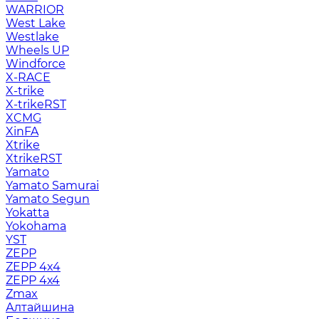
WARRIOR
West Lake
Westlake
Wheels UP
Windforce
X-RACE
X-trike
X-trikeRST
XCMG
XinFA
Xtrike
XtrikeRST
Yamato
Yamato Samurai
Yamato Segun
Yokatta
Yokohama
YST
ZEPP
ZEPP 4x4
ZEPP 4х4
Zmax
Алтайшина