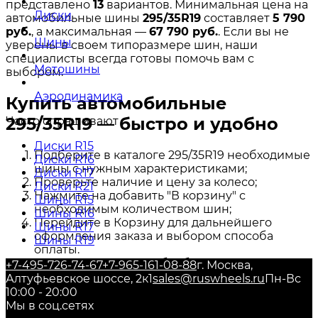
представлено
13
вариантов. Минимальная цена на
Диски
автомобильные шины
295/35R19
составляет
5 790
руб.
, а максимальная —
67 790 руб.
. Если вы не
Шины
уверены в своем типоразмере шин, наши
специалисты всегда готовы помочь вам с
Мотошины
выбором.
Аэродинамика
Купить автомобильные
295/35R19 — быстро и удобно
Часто спрашивают
Диски R15
Подберите в каталоге 295/35R19 необходимые
Диски R16
шины с нужным характеристиками;
Диски R17
Проверьте наличие и цену за колесо;
Диски R21
Нажмите на добавить "В корзину" с
Шины R15
необходимым количеством шин;
Шины R16
Перейдите в Корзину для дальнейшего
Шины R17
оформления заказа и выбором способа
Шины R19
оплаты.
Наши специалисты обработают Ваш Заказ и
+7-495-726-74-67
+7-965-161-08-88
г. Москва,
свяжутся с Вами для подтверждения сроков и
Алтуфьевское шоссе, 2к1
sales@ruswheels.ru
Пн-Вс
способа доставки.
10:00 - 20:00
Мы в соц.сетях
Если у вас возникли сложности с подбором шин