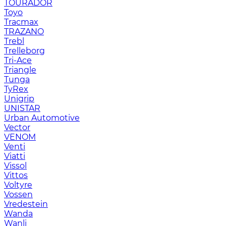
TOURADOR
Toyo
Tracmax
TRAZANO
Trebl
Trelleborg
Tri-Ace
Triangle
Tunga
TyRex
Unigrip
UNISTAR
Urban Automotive
Vector
VENOM
Venti
Viatti
Vissol
Vittos
Voltyre
Vossen
Vredestein
Wanda
Wanli