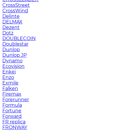
CrossStreet
CrossWind
Delinte
DELMAX
Dezent
Dotz
DOUBLECOIN
Doublestar
Dunlop
Dunlop JP
Dynamo
Ecovision
Enkei
Enzo
Exmile
Falken
Firemax
Forerunner
Formula
Fortune
Forward
FR replica
FRONWAY