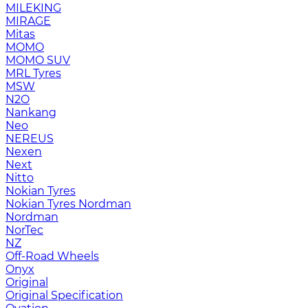
MILEKING
MIRAGE
Mitas
MOMO
MOMO SUV
MRL Tyres
MSW
N2O
Nankang
Neo
NEREUS
Nexen
Next
Nitto
Nokian Tyres
Nokian Tyres Nordman
Nordman
NorTec
NZ
Off-Road Wheels
Onyx
Original
Original Specification