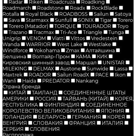
Radar
Riken
Roadcruza
Roadking
Roadmarch
Roadstone
Roadx
RockBlade
Rotalla
Royal Black
ROADBOSS
Sailun
Satoya
Sava
Starmaxx
Sunfull
SONIX
Tigar
Torero
Torero (Matador)
TORQUE
TOURADOR
Toyo
Trazano
Tracmax
Tri-Ace
Triangle
Tunga
Unigrip
VENOM
Viatti
Vittos
Vredestein
Wanda
WARRIOR
West Lake
Westlake
Windforce
Yokohama
Zmax
Алтайшина
Белшина
Волтайр-Пром
КАМА
КИК
Кировский шинный завод
Маршал
UNISTAR
MILEKING
DELMAX
Austone
Sunwide
Lassa
Maxtrek
ROADOR
Sailun RoadX
PACE
Ikon
Wanli
Haida
PREDATOR
Nankang
Страна бренда
КИТАЙ
ТАИЛАНД
СОЕДИНЕННЫЕ ШТАТЫ
АМЕРИКИ
РОССИЯ
ТАЙВАНЬ (КИТАЙ)
КОРЕЯ,
РЕСПУБЛИКА
ФИНЛЯНДИЯ
СОЕДИНЕННОЕ
КОРОЛЕВСТВО ВЕЛИКОБРИТАНИЯ
ЯПОНИЯ
ГОЛАНДИЯ
БЕЛАРУСЬ
ГЕРМАНИЯ
КОРЕЯ
ВЕНГРИЯ
СЛОВАКИЯ
ФРАНЦИЯ
ИТАЛИЯ
СЕРБИЯ
СЛОВЕНИЯ
Распродажа