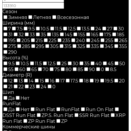
Сезон
Зимняя
Летняя
Всесезонная
Ширина (мм)
7
7.5
9.5
10.5
11.5
12.5
13.5
24
27
30
31
32
33
35
135
145
155
165
175
185
195
205
215
225
235
240
245
255
265
275
285
295
305
315
325
335
345
355
290
Высота (%)
9.5
10.5
11.5
12.5
25
30
35
40
45
50
55
60
65
70
75
80
85
90
0
8.5
Диаметр (R)
12
13
14
15
16
17
17.5
18
19
19.5
20
21
22
23
24
0
Шип
Да
Нет
RunFlat
Да
Нет
Run Flat
RunFlat
Run On Flat
DSST Run Flat
ZP.S. Run Flat
SSR Run Flat
XRP
Run Flat
ZP Run Flat
ZP
Коммерческие шины