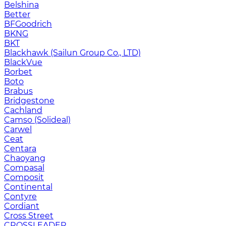
Belshina
Better
BFGoodrich
BKNG
BKT
Blackhawk (Sailun Group Co., LTD)
BlackVue
Borbet
Boto
Brabus
Bridgestone
Cachland
Camso (Solideal)
Carwel
Ceat
Centara
Chaoyang
Compasal
Composit
Continental
Contyre
Cordiant
Cross Street
CROSSLEADER