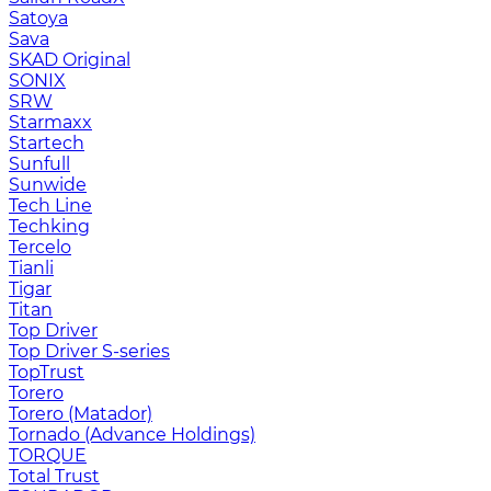
Satoya
Sava
SKAD Original
SONIX
SRW
Starmaxx
Startech
Sunfull
Sunwide
Tech Line
Techking
Tercelo
Tianli
Tigar
Titan
Top Driver
Top Driver S-series
TopTrust
Torero
Torero (Matador)
Tornado (Advance Holdings)
TORQUE
Total Trust