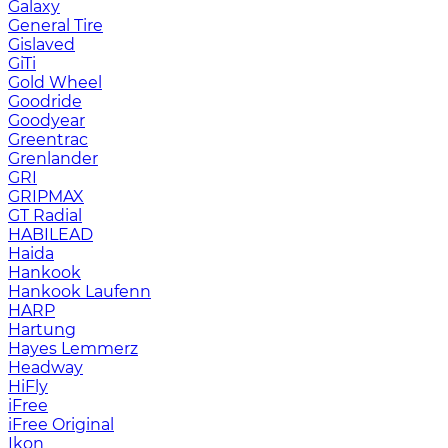
Galaxy
General Tire
Gislaved
GiTi
Gold Wheel
Goodride
Goodyear
Greentrac
Grenlander
GRI
GRIPMAX
GT Radial
HABILEAD
Haida
Hankook
Hankook Laufenn
HARP
Hartung
Hayes Lemmerz
Headway
HiFly
iFree
iFree Original
Ikon