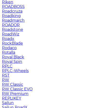
Riken
ROADBOSS
Roadcruza
Roadking
Roadmarch
ROADOR
Roadstone
RoadWiz
Roadx
RockBlade
Rodaco
Rotalla
Royal Black
Royal Spin
RPLC
RPLC-Wheels
RST
RW
RW Classic
RW Classic EVO
RW Premium
RЕPLIKEY
Sailun
Sailun RoadX