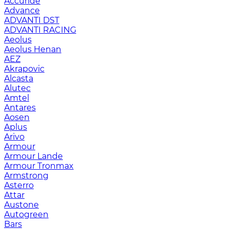
Accuride
Advance
ADVANTI DST
ADVANTI RACING
Aeolus
Aeolus Henan
AEZ
Akrapovic
Alcasta
Alutec
Amtel
Antares
Aosen
Aplus
Arivo
Armour
Armour Lande
Armour Tronmax
Armstrong
Asterro
Attar
Austone
Autogreen
Bars