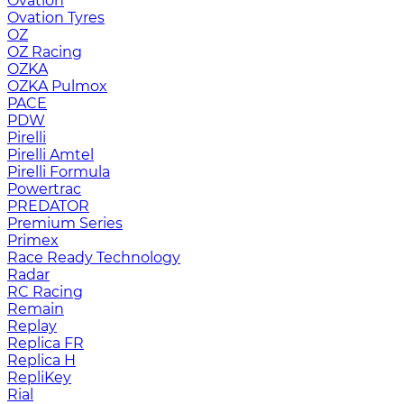
Ovation
Ovation Tyres
OZ
OZ Racing
OZKA
OZKA Pulmox
PACE
PDW
Pirelli
Pirelli Amtel
Pirelli Formula
Powertrac
PREDATOR
Premium Series
Primex
Race Ready Technology
Radar
RC Racing
Remain
Replay
Replica FR
Replica H
RepliKey
Rial