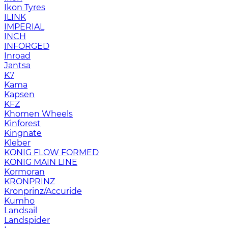
Ikon Tyres
ILINK
IMPERIAL
INCH
INFORGED
Inroad
Jantsa
K7
Kama
Kapsen
KFZ
Khomen Wheels
Kinforest
Kingnate
Kleber
KONIG FLOW FORMED
KONIG MAIN LINE
Kormoran
KRONPRINZ
Kronprinz/Accuride
Kumho
Landsail
Landspider