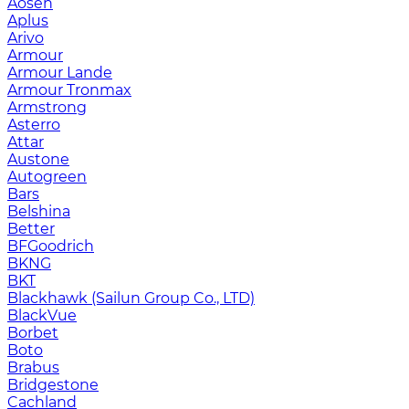
Aosen
Aplus
Arivo
Armour
Armour Lande
Armour Tronmax
Armstrong
Asterro
Attar
Austone
Autogreen
Bars
Belshina
Better
BFGoodrich
BKNG
BKT
Blackhawk (Sailun Group Co., LTD)
BlackVue
Borbet
Boto
Brabus
Bridgestone
Cachland