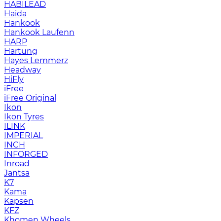
HABILEAD
Haida
Hankook
Hankook Laufenn
HARP
Hartung
Hayes Lemmerz
Headway
HiFly
iFree
iFree Original
Ikon
Ikon Tyres
ILINK
IMPERIAL
INCH
INFORGED
Inroad
Jantsa
K7
Kama
Kapsen
KFZ
Khomen Wheels