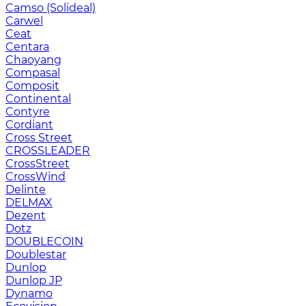
Camso (Solideal)
Carwel
Ceat
Centara
Chaoyang
Compasal
Composit
Continental
Contyre
Cordiant
Cross Street
CROSSLEADER
CrossStreet
CrossWind
Delinte
DELMAX
Dezent
Dotz
DOUBLECOIN
Doublestar
Dunlop
Dunlop JP
Dynamo