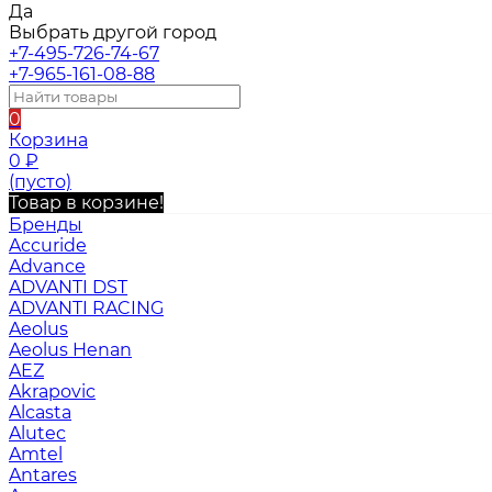
Да
Выбрать другой город
+7-495-726-74-67
+7-965-161-08-88
0
Корзина
0
₽
(пусто)
Товар в корзине!
Бренды
Accuride
Advance
ADVANTI DST
ADVANTI RACING
Aeolus
Aeolus Henan
AEZ
Akrapovic
Alcasta
Alutec
Amtel
Antares