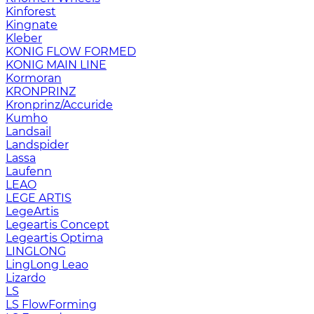
Kinforest
Kingnate
Kleber
KONIG FLOW FORMED
KONIG MAIN LINE
Kormoran
KRONPRINZ
Kronprinz/Accuride
Kumho
Landsail
Landspider
Lassa
Laufenn
LEAO
LEGE ARTIS
LegeArtis
Legeartis Concept
Legeartis Optima
LINGLONG
LingLong Leao
Lizardo
LS
LS FlowForming