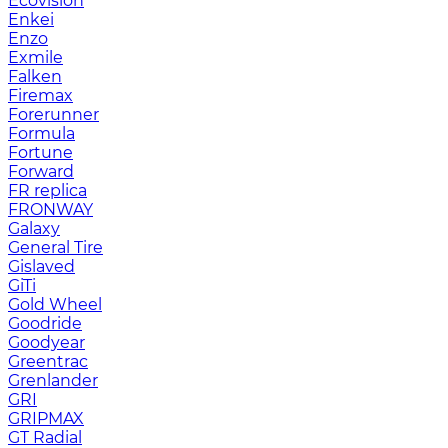
Ecovision
Enkei
Enzo
Exmile
Falken
Firemax
Forerunner
Formula
Fortune
Forward
FR replica
FRONWAY
Galaxy
General Tire
Gislaved
GiTi
Gold Wheel
Goodride
Goodyear
Greentrac
Grenlander
GRI
GRIPMAX
GT Radial