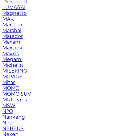
LS Forged
LUMARAI
Magnetto
MAK
Marcher
Marshal
Matador
Maxam
Maxtrek
Maxxis
Megami
Michelin
MILEKING
MIRAGE
Mitas
MOMO
MOMO SUV
MRL Tyres
MSW
N2O
Nankang
Neo
NEREUS
Nexen