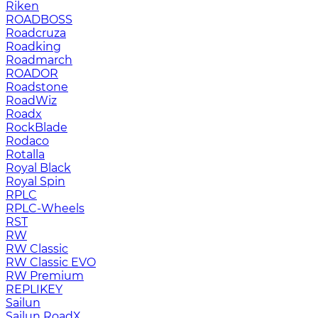
Riken
ROADBOSS
Roadcruza
Roadking
Roadmarch
ROADOR
Roadstone
RoadWiz
Roadx
RockBlade
Rodaco
Rotalla
Royal Black
Royal Spin
RPLC
RPLC-Wheels
RST
RW
RW Classic
RW Classic EVO
RW Premium
RЕPLIKEY
Sailun
Sailun RoadX