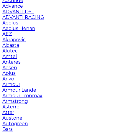
Accuride
Advance
ADVANTI DST
ADVANTI RACING
Aeolus
Aeolus Henan
AEZ
Akrapovic
Alcasta
Alutec
Amtel
Antares
Aosen
Aplus
Arivo
Armour
Armour Lande
Armour Tronmax
Armstrong
Asterro
Attar
Austone
Autogreen
Bars