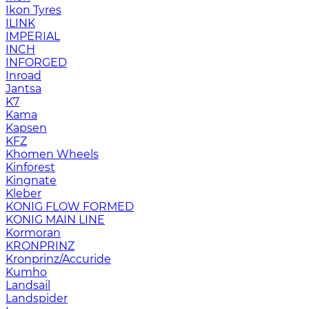
Ikon Tyres
ILINK
IMPERIAL
INCH
INFORGED
Inroad
Jantsa
K7
Kama
Kapsen
KFZ
Khomen Wheels
Kinforest
Kingnate
Kleber
KONIG FLOW FORMED
KONIG MAIN LINE
Kormoran
KRONPRINZ
Kronprinz/Accuride
Kumho
Landsail
Landspider