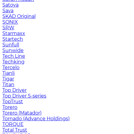
Satoya
Sava
SKAD Original
SONIX
SRW
Starmaxx
Startech
Sunfull
Sunwide
Tech Line
Techking
Tercelo
Tianli
Tigar
Titan
Top Driver
Top Driver S-series
TopTrust
Torero
Torero (Matador)
Tornado (Advance Holdings)
TORQUE
Total Trust