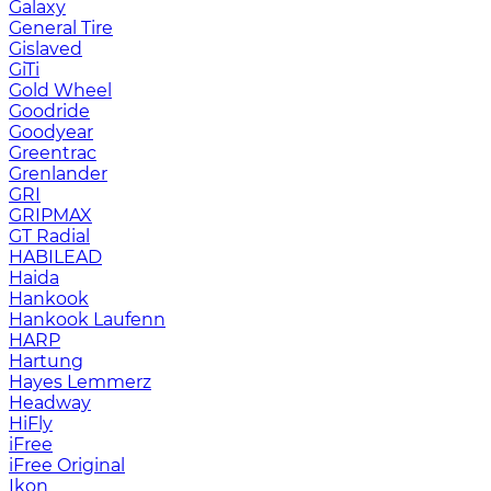
Galaxy
General Tire
Gislaved
GiTi
Gold Wheel
Goodride
Goodyear
Greentrac
Grenlander
GRI
GRIPMAX
GT Radial
HABILEAD
Haida
Hankook
Hankook Laufenn
HARP
Hartung
Hayes Lemmerz
Headway
HiFly
iFree
iFree Original
Ikon