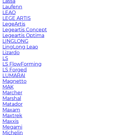
Lassa
Laufenn
LEAO
LEGE ARTIS
LegeArtis
Legeartis Concept
Legeartis Optima
LINGLONG
LingLong Leao
Lizardo
LS
LS FlowForming
LS Forged
LUMARAI
Magnetto
MAK
Marcher
Marshal
Matador
Maxam
Maxtrek
Maxxis
Megami
Michelin