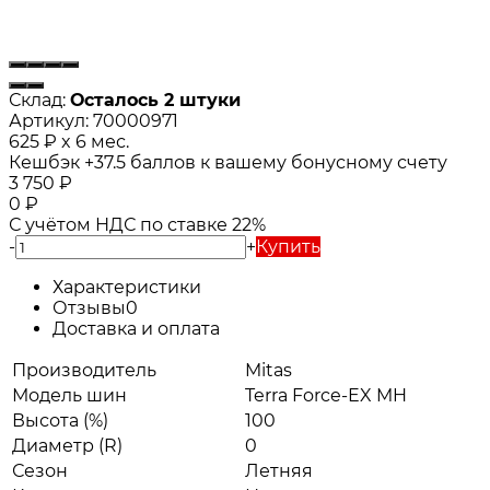
Склад:
Осталось 2 штуки
Артикул:
70000971
625
₽
x 6 мес.
Кешбэк
+37.5
баллов к вашему бонусному счету
3 750
₽
0
₽
С учётом НДС по ставке 22%
-
+
Купить
Характеристики
Отзывы
0
Доставка и оплата
Производитель
Mitas
Модель шин
Terra Force-EX MH
Высота (%)
100
Диаметр (R)
0
Сезон
Летняя