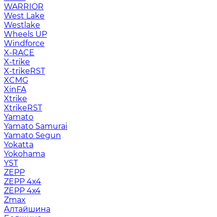
WARRIOR
West Lake
Westlake
Wheels UP
Windforce
X-RACE
X-trike
X-trikeRST
XCMG
XinFA
Xtrike
XtrikeRST
Yamato
Yamato Samurai
Yamato Segun
Yokatta
Yokohama
YST
ZEPP
ZEPP 4x4
ZEPP 4х4
Zmax
Алтайшина