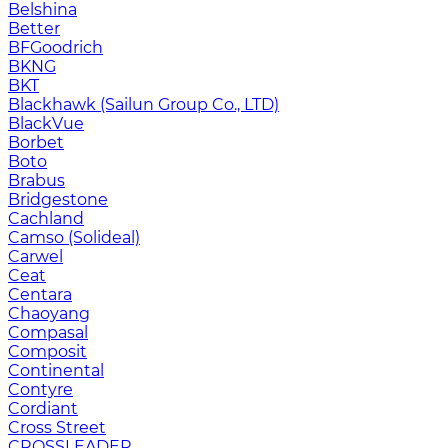
Belshina
Better
BFGoodrich
BKNG
BKT
Blackhawk (Sailun Group Co., LTD)
BlackVue
Borbet
Boto
Brabus
Bridgestone
Cachland
Camso (Solideal)
Carwel
Ceat
Centara
Chaoyang
Compasal
Composit
Continental
Contyre
Cordiant
Cross Street
CROSSLEADER