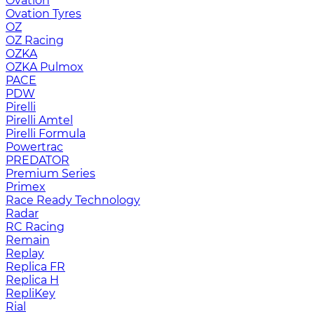
Ovation
Ovation Tyres
OZ
OZ Racing
OZKA
OZKA Pulmox
PACE
PDW
Pirelli
Pirelli Amtel
Pirelli Formula
Powertrac
PREDATOR
Premium Series
Primex
Race Ready Technology
Radar
RC Racing
Remain
Replay
Replica FR
Replica H
RepliKey
Rial