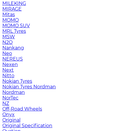
MILEKING
MIRAGE
Mitas
MOMO
MOMO SUV
MRL Tyres
MSW
N2O
Nankang
Neo
NEREUS
Nexen
Next
Nitto
Nokian Tyres
Nokian Tyres Nordman
Nordman
NorTec
NZ
Off-Road Wheels
Onyx
Original
Original Specification