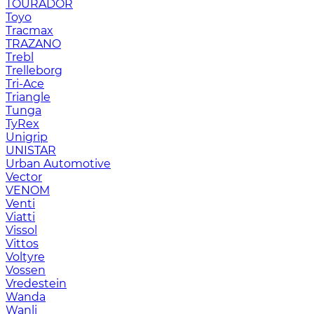
TOURADOR
Toyo
Tracmax
TRAZANO
Trebl
Trelleborg
Tri-Ace
Triangle
Tunga
TyRex
Unigrip
UNISTAR
Urban Automotive
Vector
VENOM
Venti
Viatti
Vissol
Vittos
Voltyre
Vossen
Vredestein
Wanda
Wanli