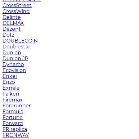
CrossStreet
CrossWind
Delinte
DELMAX
Dezent
Dotz
DOUBLECOIN
Doublestar
Dunlop
Dunlop JP
Dynamo
Ecovision
Enkei
Enzo
Exmile
Falken
Firemax
Forerunner
Formula
Fortune
Forward
FR replica
FRONWAY