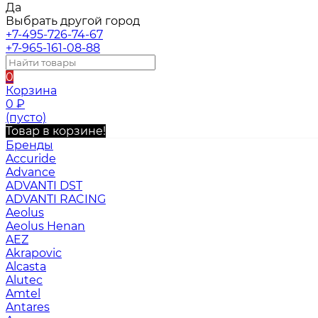
Да
Выбрать другой город
+7-495-726-74-67
+7-965-161-08-88
0
Корзина
0
₽
(пусто)
Товар в корзине!
Бренды
Accuride
Advance
ADVANTI DST
ADVANTI RACING
Aeolus
Aeolus Henan
AEZ
Akrapovic
Alcasta
Alutec
Amtel
Antares