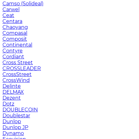
Camso (Solideal)
Carwel
Ceat
Centara
Chaoyang
Compasal
Composit
Continental
Contyre
Cordiant
Cross Street
CROSSLEADER
CrossStreet
CrossWind
Delinte
DELMAX
Dezent
Dotz
DOUBLECOIN
Doublestar
Dunlop
Dunlop JP
Dynamo