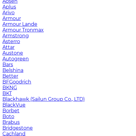
Aosen
Aplus
Arivo
Armour
Armour Lande
Armour Tronmax
Armstrong
Asterro
Attar
Austone
Autogreen
Bars
Belshina
Better
BFGoodrich
BKNG
BKT
Blackhawk (Sailun Group Co., LTD)
BlackVue
Borbet
Boto
Brabus
Bridgestone
Cachland