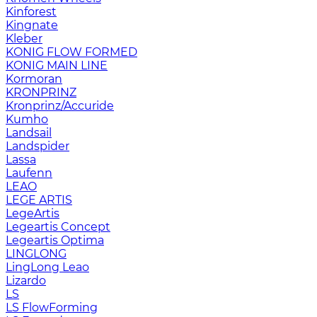
Kinforest
Kingnate
Kleber
KONIG FLOW FORMED
KONIG MAIN LINE
Kormoran
KRONPRINZ
Kronprinz/Accuride
Kumho
Landsail
Landspider
Lassa
Laufenn
LEAO
LEGE ARTIS
LegeArtis
Legeartis Concept
Legeartis Optima
LINGLONG
LingLong Leao
Lizardo
LS
LS FlowForming