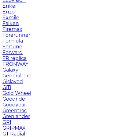
Ecovision
Enkei
Enzo
Exmile
Falken
Firemax
Forerunner
Formula
Fortune
Forward
FR replica
FRONWAY
Galaxy
General Tire
Gislaved
GiTi
Gold Wheel
Goodride
Goodyear
Greentrac
Grenlander
GRI
GRIPMAX
GT Radial