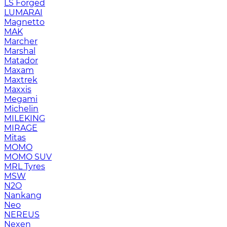
LS Forged
LUMARAI
Magnetto
MAK
Marcher
Marshal
Matador
Maxam
Maxtrek
Maxxis
Megami
Michelin
MILEKING
MIRAGE
Mitas
MOMO
MOMO SUV
MRL Tyres
MSW
N2O
Nankang
Neo
NEREUS
Nexen