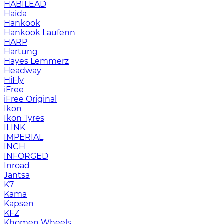
HABILEAD
Haida
Hankook
Hankook Laufenn
HARP
Hartung
Hayes Lemmerz
Headway
HiFly
iFree
iFree Original
Ikon
Ikon Tyres
ILINK
IMPERIAL
INCH
INFORGED
Inroad
Jantsa
K7
Kama
Kapsen
KFZ
Khomen Wheels