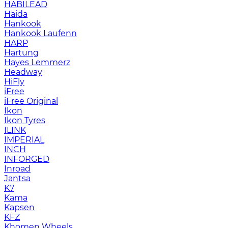
HABILEAD
Haida
Hankook
Hankook Laufenn
HARP
Hartung
Hayes Lemmerz
Headway
HiFly
iFree
iFree Original
Ikon
Ikon Tyres
ILINK
IMPERIAL
INCH
INFORGED
Inroad
Jantsa
K7
Kama
Kapsen
KFZ
Khomen Wheels