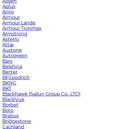
Aosen
Aplus
Arivo
Armour
Armour Lande
Armour Tronmax
Armstrong
Asterro
Attar
Austone
Autogreen
Bars
Belshina
Better
BFGoodrich
BKNG
BKT
Blackhawk (Sailun Group Co., LTD)
BlackVue
Borbet
Boto
Brabus
Bridgestone
Cachland