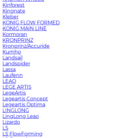
Kinforest
Kingnate
Kleber
KONIG FLOW FORMED
KONIG MAIN LINE
Kormoran
KRONPRINZ
Kronprinz/Accuride
Kumho
Landsail
Landspider
Lassa
Laufenn
LEAO
LEGE ARTIS
LegeArtis
Legeartis Concept
Legeartis Optima
LINGLONG
LingLong Leao
Lizardo
LS
LS FlowForming