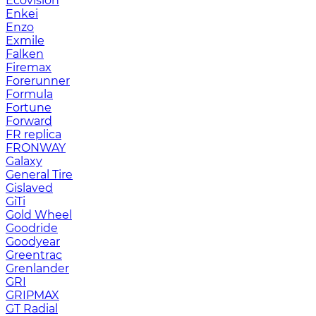
Ecovision
Enkei
Enzo
Exmile
Falken
Firemax
Forerunner
Formula
Fortune
Forward
FR replica
FRONWAY
Galaxy
General Tire
Gislaved
GiTi
Gold Wheel
Goodride
Goodyear
Greentrac
Grenlander
GRI
GRIPMAX
GT Radial