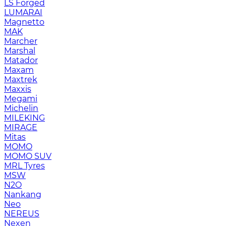
LS Forged
LUMARAI
Magnetto
MAK
Marcher
Marshal
Matador
Maxam
Maxtrek
Maxxis
Megami
Michelin
MILEKING
MIRAGE
Mitas
MOMO
MOMO SUV
MRL Tyres
MSW
N2O
Nankang
Neo
NEREUS
Nexen