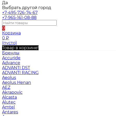
Да
Выбрать другой город
+7-495-726-74-67
+7-965-161-08-88
0
Корзина
0
₽
(пусто)
Товар в корзине!
Бренды
Accuride
Advance
ADVANTI DST
ADVANTI RACING
Aeolus
Aeolus Henan
AEZ
Akrapovic
Alcasta
Alutec
Amtel
Antares