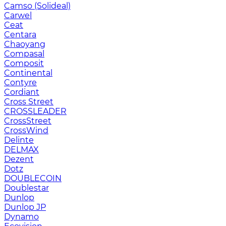
Camso (Solideal)
Carwel
Ceat
Centara
Chaoyang
Compasal
Composit
Continental
Contyre
Cordiant
Cross Street
CROSSLEADER
CrossStreet
CrossWind
Delinte
DELMAX
Dezent
Dotz
DOUBLECOIN
Doublestar
Dunlop
Dunlop JP
Dynamo