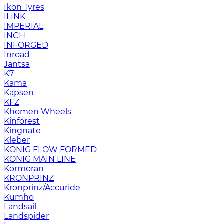
Ikon Tyres
ILINK
IMPERIAL
INCH
INFORGED
Inroad
Jantsa
K7
Kama
Kapsen
KFZ
Khomen Wheels
Kinforest
Kingnate
Kleber
KONIG FLOW FORMED
KONIG MAIN LINE
Kormoran
KRONPRINZ
Kronprinz/Accuride
Kumho
Landsail
Landspider