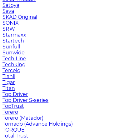
Satoya
Sava
SKAD Original
SONIX
SRW
Starmaxx
Startech
Sunfull
Sunwide
Tech Line
Techking
Tercelo
Tianli
Tigar
Titan
Top Driver
Top Driver S-series
TopTrust
Torero
Torero (Matador)
Tornado (Advance Holdings)
TORQUE
Total Trust