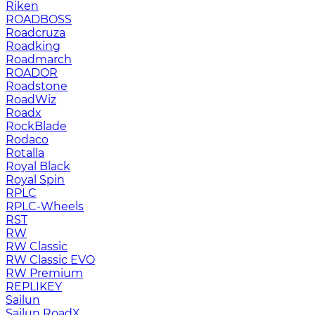
Riken
ROADBOSS
Roadcruza
Roadking
Roadmarch
ROADOR
Roadstone
RoadWiz
Roadx
RockBlade
Rodaco
Rotalla
Royal Black
Royal Spin
RPLC
RPLC-Wheels
RST
RW
RW Classic
RW Classic EVO
RW Premium
RЕPLIKEY
Sailun
Sailun RoadX