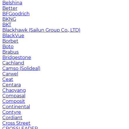
Belshina
Better
BFGoodrich
BKNG
BKT
Blackhawk (Sailun Group Co., LTD)
BlackVue
Borbet
Boto
Brabus
Bridgestone
Cachland
Camso (Solideal)
Carwel
Ceat
Centara
Chaoyang
Compasal
Composit
Continental
Contyre
Cordiant
Cross Street
CROSSLEADER