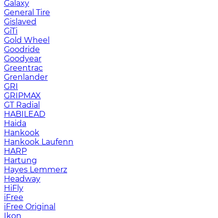
Galaxy
General Tire
Gislaved
GiTi
Gold Wheel
Goodride
Goodyear
Greentrac
Grenlander
GRI
GRIPMAX
GT Radial
HABILEAD
Haida
Hankook
Hankook Laufenn
HARP
Hartung
Hayes Lemmerz
Headway
HiFly
iFree
iFree Original
Ikon