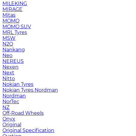
MILEKING
MIRAGE
Mitas
MOMO
MOMO SUV
MRL Tyres
MSW
N2O
Nankang
Neo
NEREUS
Nexen
Next
Nitto
Nokian Tyres
Nokian Tyres Nordman
Nordman
NorTec
NZ
Off-Road Wheels
Onyx
Original
Original Specification