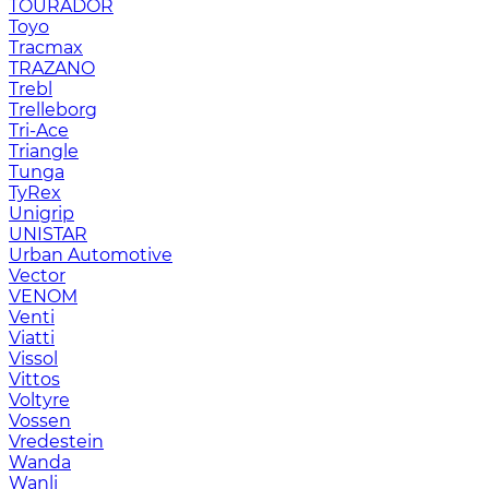
TOURADOR
Toyo
Tracmax
TRAZANO
Trebl
Trelleborg
Tri-Ace
Triangle
Tunga
TyRex
Unigrip
UNISTAR
Urban Automotive
Vector
VENOM
Venti
Viatti
Vissol
Vittos
Voltyre
Vossen
Vredestein
Wanda
Wanli