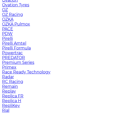
Ovation
Ovation Tyres
OZ
OZ Racing
OZKA
OZKA Pulmox
PACE
PDW
Pirelli
Pirelli Amtel
Pirelli Formula
Powertrac
PREDATOR
Premium Series
Primex
Race Ready Technology
Radar
RC Racing
Remain
Replay
Replica FR
Replica H
RepliKey
Rial