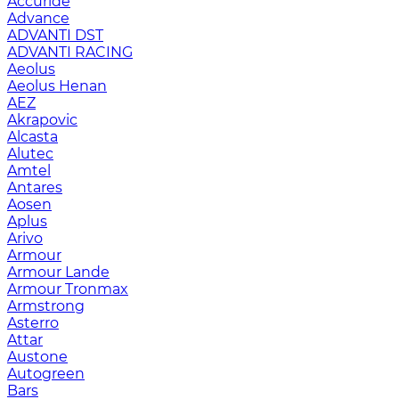
Accuride
Advance
ADVANTI DST
ADVANTI RACING
Aeolus
Aeolus Henan
AEZ
Akrapovic
Alcasta
Alutec
Amtel
Antares
Aosen
Aplus
Arivo
Armour
Armour Lande
Armour Tronmax
Armstrong
Asterro
Attar
Austone
Autogreen
Bars