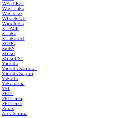
WARRIOR
West Lake
Westlake
Wheels UP
Windforce
X-RACE
X-trike
X-trikeRST
XCMG
XinFA
Xtrike
XtrikeRST
Yamato
Yamato Samurai
Yamato Segun
Yokatta
Yokohama
YST
ZEPP
ZEPP 4x4
ZEPP 4х4
Zmax
Алтайшина