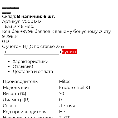
Склад:
В наличии: 6 шт.
Артикул:
70001212
1 633
₽
x 6 мес.
Кешбэк
+97.98
баллов к вашему бонусному счету
9 798
₽
0
₽
С учётом НДС по ставке 22%
-
+
Купить
Характеристики
Отзывы
0
Доставка и оплата
Производитель
Mitas
Модель шин
Enduro Trail XT
Высота (%)
70
Диаметр (R)
0
Сезон
Летняя
Код производителя
Нет
Наличие и тип камеры
TL/TT