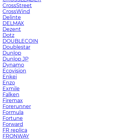
CrossStreet
CrossWind
Delinte
DELMAX
Dezent
Dotz
DOUBLECOIN
Doublestar
Dunlop
Dunlop JP
Dynamo
Ecovision
Enkei
Enzo
Exmile
Falken
Firemax
Forerunner
Formula
Fortune
Forward
FR replica
FRONWAY