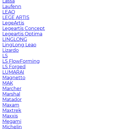
Lassa
Laufenn
LEAO
LEGE ARTIS
LegeArtis
Legeartis Concept
Legeartis Optima
LINGLONG
LingLong Leao
Lizardo
LS
LS FlowForming
LS Forged
LUMARAI
Magnetto
MAK
Marcher
Marshal
Matador
Maxam
Maxtrek
Maxxis
Megami
Michelin