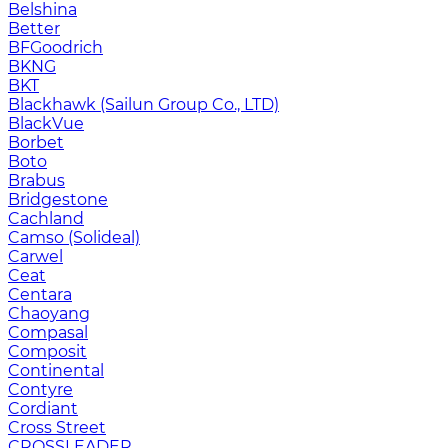
Belshina
Better
BFGoodrich
BKNG
BKT
Blackhawk (Sailun Group Co., LTD)
BlackVue
Borbet
Boto
Brabus
Bridgestone
Cachland
Camso (Solideal)
Carwel
Ceat
Centara
Chaoyang
Compasal
Composit
Continental
Contyre
Cordiant
Cross Street
CROSSLEADER