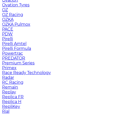
Ovation
Ovation Tyres
OZ
OZ Racing
OZKA
OZKA Pulmox
PACE
PDW
Pirelli
Pirelli Amtel
Pirelli Formula
Powertrac
PREDATOR
Premium Series
Primex
Race Ready Technology
Radar
RC Racing
Remain
Replay
Replica FR
Replica H
RepliKey
Rial