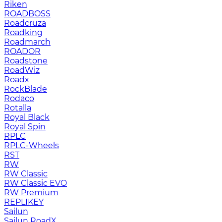
Riken
ROADBOSS
Roadcruza
Roadking
Roadmarch
ROADOR
Roadstone
RoadWiz
Roadx
RockBlade
Rodaco
Rotalla
Royal Black
Royal Spin
RPLC
RPLC-Wheels
RST
RW
RW Classic
RW Classic EVO
RW Premium
RЕPLIKEY
Sailun
Sailun RoadX