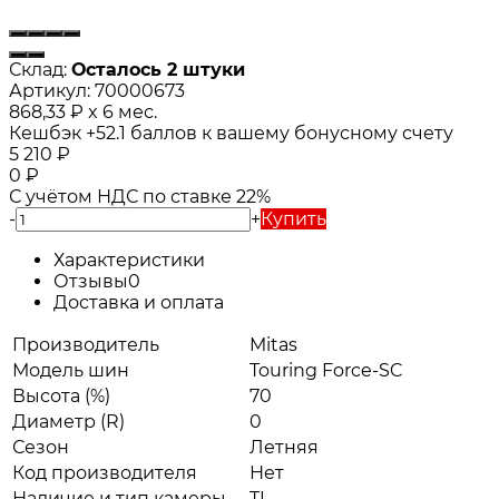
Склад:
Осталось 2 штуки
Артикул:
70000673
868,33
₽
x 6 мес.
Кешбэк
+52.1
баллов к вашему бонусному счету
5 210
₽
0
₽
С учётом НДС по ставке 22%
-
+
Купить
Характеристики
Отзывы
0
Доставка и оплата
Производитель
Mitas
Модель шин
Touring Force-SC
Высота (%)
70
Диаметр (R)
0
Сезон
Летняя
Код производителя
Нет
Наличие и тип камеры
TL