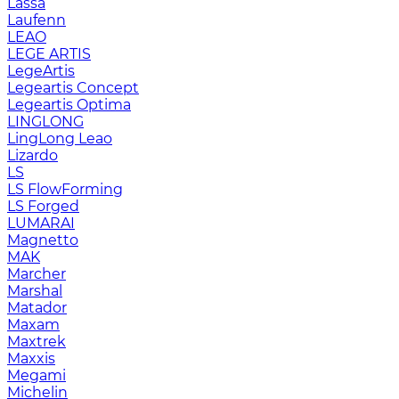
Lassa
Laufenn
LEAO
LEGE ARTIS
LegeArtis
Legeartis Concept
Legeartis Optima
LINGLONG
LingLong Leao
Lizardo
LS
LS FlowForming
LS Forged
LUMARAI
Magnetto
MAK
Marcher
Marshal
Matador
Maxam
Maxtrek
Maxxis
Megami
Michelin