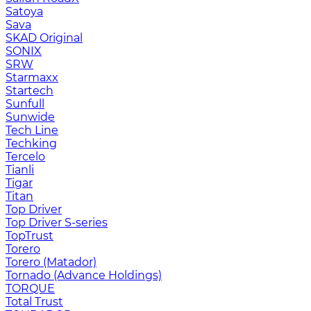
Satoya
Sava
SKAD Original
SONIX
SRW
Starmaxx
Startech
Sunfull
Sunwide
Tech Line
Techking
Tercelo
Tianli
Tigar
Titan
Top Driver
Top Driver S-series
TopTrust
Torero
Torero (Matador)
Tornado (Advance Holdings)
TORQUE
Total Trust