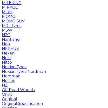
MILEKING
MIRAGE
Mitas
MOMO
MOMO SUV
MRL Tyres
MSW
N2O
Nankang
Neo
NEREUS
Nexen
Next
Nitto
Nokian Tyres
Nokian Tyres Nordman
Nordman
NorTec
NZ
Off-Road Wheels
Onyx
Original
Original Specification