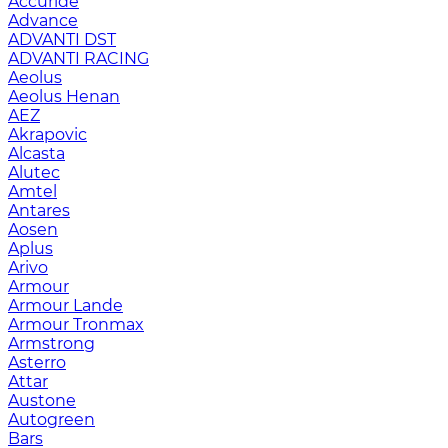
Accuride
Advance
ADVANTI DST
ADVANTI RACING
Aeolus
Aeolus Henan
AEZ
Akrapovic
Alcasta
Alutec
Amtel
Antares
Aosen
Aplus
Arivo
Armour
Armour Lande
Armour Tronmax
Armstrong
Asterro
Attar
Austone
Autogreen
Bars