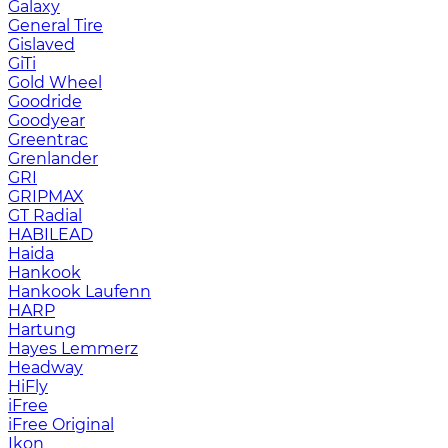
Galaxy
General Tire
Gislaved
GiTi
Gold Wheel
Goodride
Goodyear
Greentrac
Grenlander
GRI
GRIPMAX
GT Radial
HABILEAD
Haida
Hankook
Hankook Laufenn
HARP
Hartung
Hayes Lemmerz
Headway
HiFly
iFree
iFree Original
Ikon