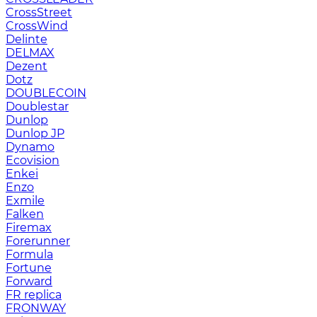
CrossStreet
CrossWind
Delinte
DELMAX
Dezent
Dotz
DOUBLECOIN
Doublestar
Dunlop
Dunlop JP
Dynamo
Ecovision
Enkei
Enzo
Exmile
Falken
Firemax
Forerunner
Formula
Fortune
Forward
FR replica
FRONWAY