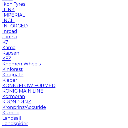
Ikon Tyres
ILINK
IMPERIAL
INCH
INFORGED
Inroad
Jantsa
K7
Kama
Kapsen
KFZ
Khomen Wheels
Kinforest
Kingnate
Kleber
KONIG FLOW FORMED
KONIG MAIN LINE
Kormoran
KRONPRINZ
Kronprinz/Accuride
Kumho
Landsail
Landspider