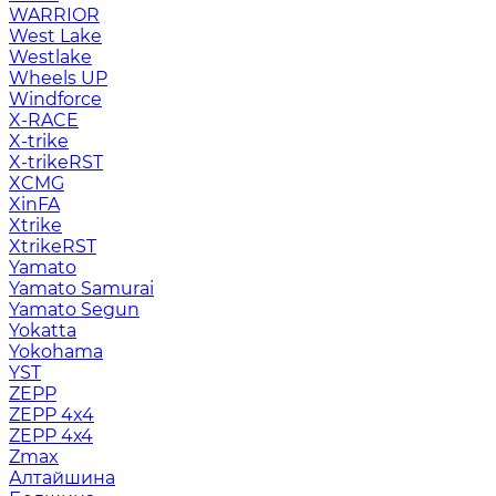
WARRIOR
West Lake
Westlake
Wheels UP
Windforce
X-RACE
X-trike
X-trikeRST
XCMG
XinFA
Xtrike
XtrikeRST
Yamato
Yamato Samurai
Yamato Segun
Yokatta
Yokohama
YST
ZEPP
ZEPP 4x4
ZEPP 4х4
Zmax
Алтайшина