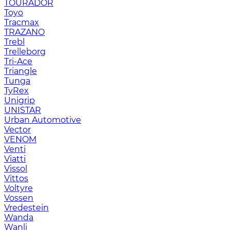
TOURADOR
Toyo
Tracmax
TRAZANO
Trebl
Trelleborg
Tri-Ace
Triangle
Tunga
TyRex
Unigrip
UNISTAR
Urban Automotive
Vector
VENOM
Venti
Viatti
Vissol
Vittos
Voltyre
Vossen
Vredestein
Wanda
Wanli