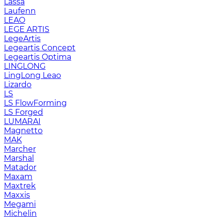
Lassa
Laufenn
LEAO
LEGE ARTIS
LegeArtis
Legeartis Concept
Legeartis Optima
LINGLONG
LingLong Leao
Lizardo
LS
LS FlowForming
LS Forged
LUMARAI
Magnetto
MAK
Marcher
Marshal
Matador
Maxam
Maxtrek
Maxxis
Megami
Michelin