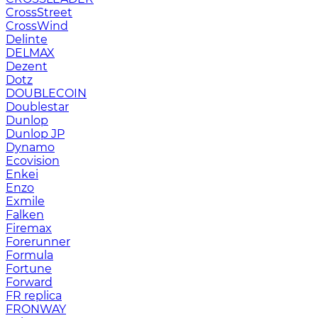
CrossStreet
CrossWind
Delinte
DELMAX
Dezent
Dotz
DOUBLECOIN
Doublestar
Dunlop
Dunlop JP
Dynamo
Ecovision
Enkei
Enzo
Exmile
Falken
Firemax
Forerunner
Formula
Fortune
Forward
FR replica
FRONWAY