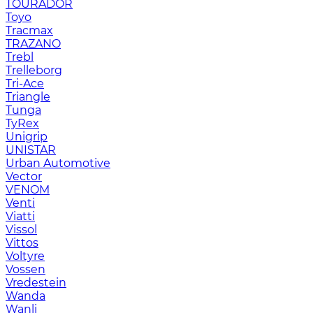
TOURADOR
Toyo
Tracmax
TRAZANO
Trebl
Trelleborg
Tri-Ace
Triangle
Tunga
TyRex
Unigrip
UNISTAR
Urban Automotive
Vector
VENOM
Venti
Viatti
Vissol
Vittos
Voltyre
Vossen
Vredestein
Wanda
Wanli