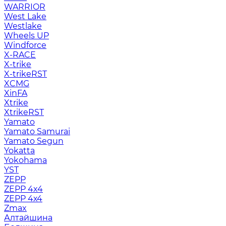
WARRIOR
West Lake
Westlake
Wheels UP
Windforce
X-RACE
X-trike
X-trikeRST
XCMG
XinFA
Xtrike
XtrikeRST
Yamato
Yamato Samurai
Yamato Segun
Yokatta
Yokohama
YST
ZEPP
ZEPP 4x4
ZEPP 4х4
Zmax
Алтайшина