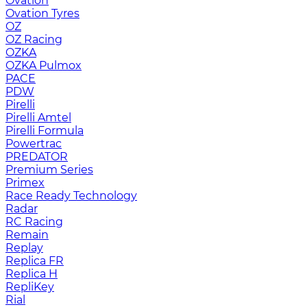
Ovation
Ovation Tyres
OZ
OZ Racing
OZKA
OZKA Pulmox
PACE
PDW
Pirelli
Pirelli Amtel
Pirelli Formula
Powertrac
PREDATOR
Premium Series
Primex
Race Ready Technology
Radar
RC Racing
Remain
Replay
Replica FR
Replica H
RepliKey
Rial