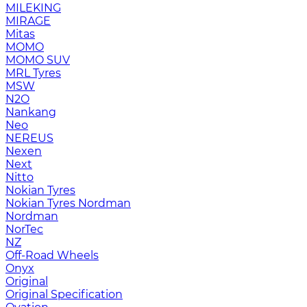
MILEKING
MIRAGE
Mitas
MOMO
MOMO SUV
MRL Tyres
MSW
N2O
Nankang
Neo
NEREUS
Nexen
Next
Nitto
Nokian Tyres
Nokian Tyres Nordman
Nordman
NorTec
NZ
Off-Road Wheels
Onyx
Original
Original Specification