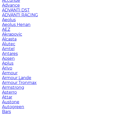
Accuride
Advance
ADVANTI DST
ADVANTI RACING
Aeolus
Aeolus Henan
AEZ
Akrapovic
Alcasta
Alutec
Amtel
Antares
Aosen
Aplus
Arivo
Armour
Armour Lande
Armour Tronmax
Armstrong
Asterro
Attar
Austone
Autogreen
Bars