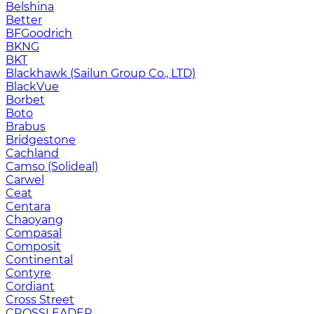
Belshina
Better
BFGoodrich
BKNG
BKT
Blackhawk (Sailun Group Co., LTD)
BlackVue
Borbet
Boto
Brabus
Bridgestone
Cachland
Camso (Solideal)
Carwel
Ceat
Centara
Chaoyang
Compasal
Composit
Continental
Contyre
Cordiant
Cross Street
CROSSLEADER