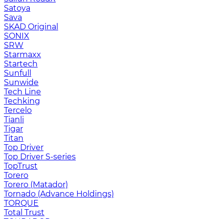
Satoya
Sava
SKAD Original
SONIX
SRW
Starmaxx
Startech
Sunfull
Sunwide
Tech Line
Techking
Tercelo
Tianli
Tigar
Titan
Top Driver
Top Driver S-series
TopTrust
Torero
Torero (Matador)
Tornado (Advance Holdings)
TORQUE
Total Trust