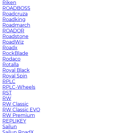
Riken
ROADBOSS
Roadcruza
Roadking
Roadmarch
ROADOR
Roadstone
RoadWiz
Roadx
RockBlade
Rodaco
Rotalla
Royal Black
Royal Spin
RPLC
RPLC-Wheels
RST
RW
RW Classic
RW Classic EVO
RW Premium
RЕPLIKEY
Sailun
Sailun RoadX