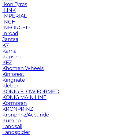
Ikon Tyres
ILINK
IMPERIAL
INCH
INFORGED
Inroad
Jantsa
K7
Kama
Kapsen
KFZ
Khomen Wheels
Kinforest
Kingnate
Kleber
KONIG FLOW FORMED
KONIG MAIN LINE
Kormoran
KRONPRINZ
Kronprinz/Accuride
Kumho
Landsail
Landspider