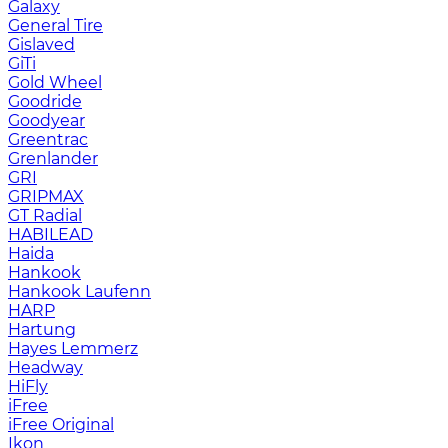
Galaxy
General Tire
Gislaved
GiTi
Gold Wheel
Goodride
Goodyear
Greentrac
Grenlander
GRI
GRIPMAX
GT Radial
HABILEAD
Haida
Hankook
Hankook Laufenn
HARP
Hartung
Hayes Lemmerz
Headway
HiFly
iFree
iFree Original
Ikon