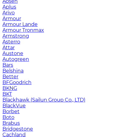
Aosen
Aplus
Arivo
Armour
Armour Lande
Armour Tronmax
Armstrong
Asterro
Attar
Austone
Autogreen
Bars
Belshina
Better
BFGoodrich
BKNG
BKT
Blackhawk (Sailun Group Co., LTD)
BlackVue
Borbet
Boto
Brabus
Bridgestone
Cachland