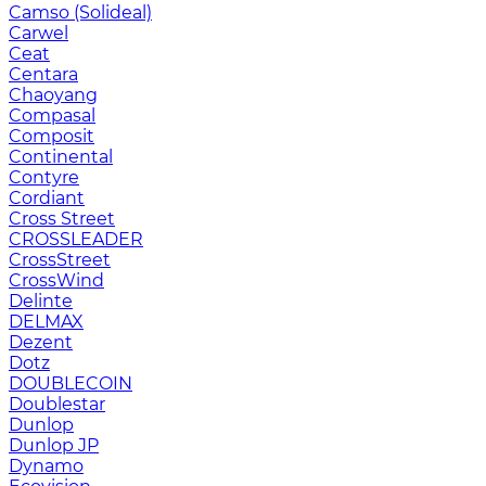
Camso (Solideal)
Carwel
Ceat
Centara
Chaoyang
Compasal
Composit
Continental
Contyre
Cordiant
Cross Street
CROSSLEADER
CrossStreet
CrossWind
Delinte
DELMAX
Dezent
Dotz
DOUBLECOIN
Doublestar
Dunlop
Dunlop JP
Dynamo