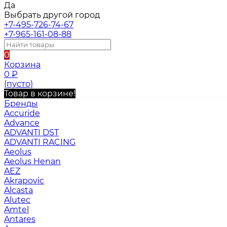
Да
Выбрать другой город
+7-495-726-74-67
+7-965-161-08-88
0
Корзина
0
₽
(пусто)
Товар в корзине!
Бренды
Accuride
Advance
ADVANTI DST
ADVANTI RACING
Aeolus
Aeolus Henan
AEZ
Akrapovic
Alcasta
Alutec
Amtel
Antares