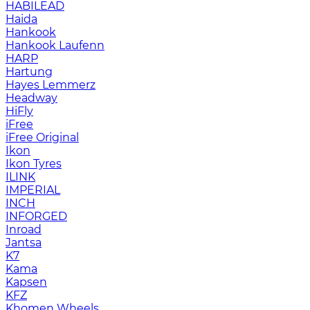
HABILEAD
Haida
Hankook
Hankook Laufenn
HARP
Hartung
Hayes Lemmerz
Headway
HiFly
iFree
iFree Original
Ikon
Ikon Tyres
ILINK
IMPERIAL
INCH
INFORGED
Inroad
Jantsa
K7
Kama
Kapsen
KFZ
Khomen Wheels