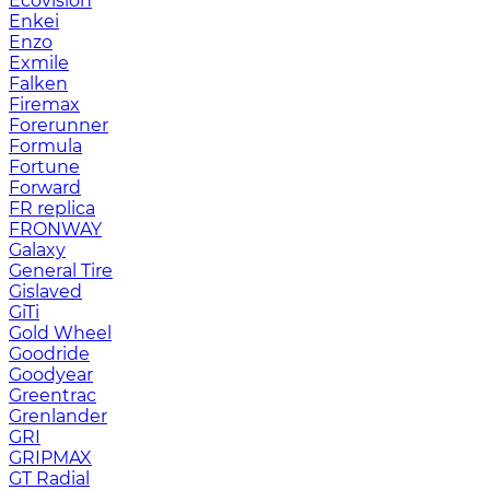
Ecovision
Enkei
Enzo
Exmile
Falken
Firemax
Forerunner
Formula
Fortune
Forward
FR replica
FRONWAY
Galaxy
General Tire
Gislaved
GiTi
Gold Wheel
Goodride
Goodyear
Greentrac
Grenlander
GRI
GRIPMAX
GT Radial