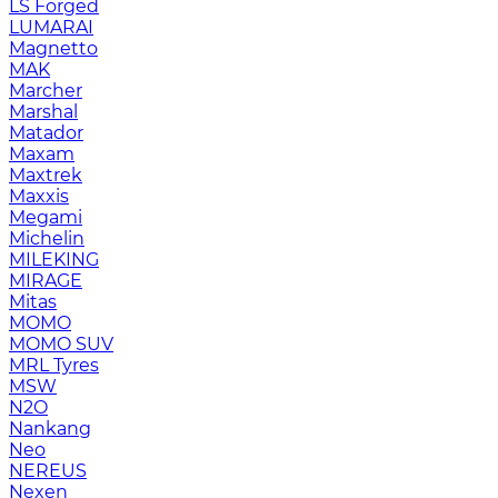
LS Forged
LUMARAI
Magnetto
MAK
Marcher
Marshal
Matador
Maxam
Maxtrek
Maxxis
Megami
Michelin
MILEKING
MIRAGE
Mitas
MOMO
MOMO SUV
MRL Tyres
MSW
N2O
Nankang
Neo
NEREUS
Nexen