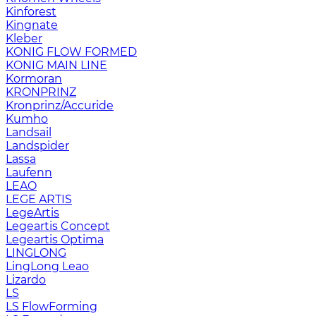
Kinforest
Kingnate
Kleber
KONIG FLOW FORMED
KONIG MAIN LINE
Kormoran
KRONPRINZ
Kronprinz/Accuride
Kumho
Landsail
Landspider
Lassa
Laufenn
LEAO
LEGE ARTIS
LegeArtis
Legeartis Concept
Legeartis Optima
LINGLONG
LingLong Leao
Lizardo
LS
LS FlowForming