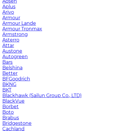
Aosen
Aplus
Arivo
Armour
Armour Lande
Armour Tronmax
Armstrong
Asterro
Attar
Austone
Autogreen
Bars
Belshina
Better
BFGoodrich
BKNG
BKT
Blackhawk (Sailun Group Co., LTD)
BlackVue
Borbet
Boto
Brabus
Bridgestone
Cachland