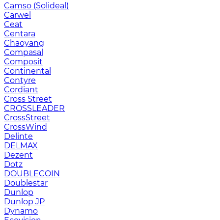
Camso (Solideal)
Carwel
Ceat
Centara
Chaoyang
Compasal
Composit
Continental
Contyre
Cordiant
Cross Street
CROSSLEADER
CrossStreet
CrossWind
Delinte
DELMAX
Dezent
Dotz
DOUBLECOIN
Doublestar
Dunlop
Dunlop JP
Dynamo