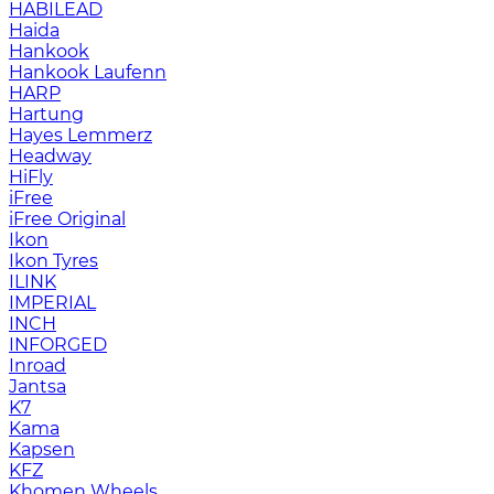
HABILEAD
Haida
Hankook
Hankook Laufenn
HARP
Hartung
Hayes Lemmerz
Headway
HiFly
iFree
iFree Original
Ikon
Ikon Tyres
ILINK
IMPERIAL
INCH
INFORGED
Inroad
Jantsa
K7
Kama
Kapsen
KFZ
Khomen Wheels