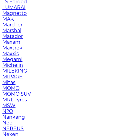
LS Forged
LUMARAI
Magnetto
MAK
Marcher
Marshal
Matador
Maxam
Maxtrek
Maxxis
Megami
Michelin
MILEKING
MIRAGE
Mitas
MOMO
MOMO SUV
MRL Tyres
MSW
N2O
Nankang
Neo
NEREUS
Nexen