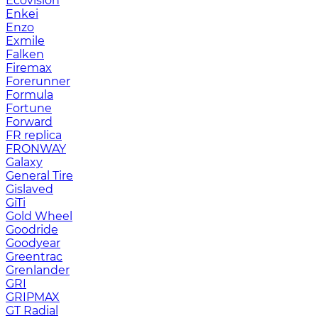
Ecovision
Enkei
Enzo
Exmile
Falken
Firemax
Forerunner
Formula
Fortune
Forward
FR replica
FRONWAY
Galaxy
General Tire
Gislaved
GiTi
Gold Wheel
Goodride
Goodyear
Greentrac
Grenlander
GRI
GRIPMAX
GT Radial