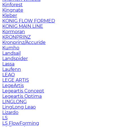
Kinforest
Kingnate
Kleber
KONIG FLOW FORMED
KONIG MAIN LINE
Kormoran
KRONPRINZ
Kronprinz/Accuride
Kumho
Landsail
Landspider
Lassa
Laufenn
LEAO
LEGE ARTIS
LegeArtis
Legeartis Concept
Legeartis Optima
LINGLONG
LingLong Leao
Lizardo
LS
LS FlowForming