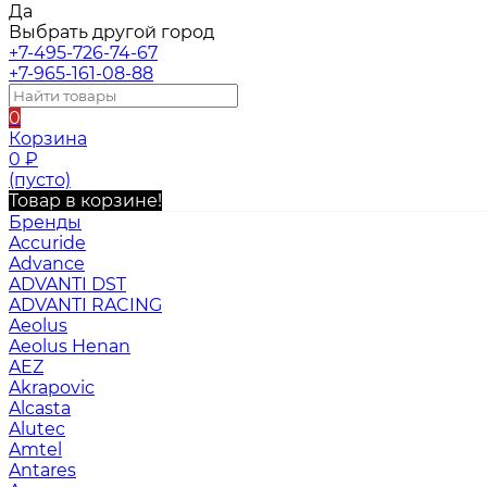
Да
Выбрать другой город
+7-495-726-74-67
+7-965-161-08-88
0
Корзина
0
₽
(пусто)
Товар в корзине!
Бренды
Accuride
Advance
ADVANTI DST
ADVANTI RACING
Aeolus
Aeolus Henan
AEZ
Akrapovic
Alcasta
Alutec
Amtel
Antares