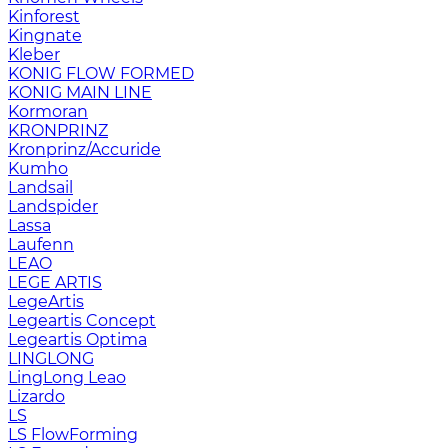
Kinforest
Kingnate
Kleber
KONIG FLOW FORMED
KONIG MAIN LINE
Kormoran
KRONPRINZ
Kronprinz/Accuride
Kumho
Landsail
Landspider
Lassa
Laufenn
LEAO
LEGE ARTIS
LegeArtis
Legeartis Concept
Legeartis Optima
LINGLONG
LingLong Leao
Lizardo
LS
LS FlowForming