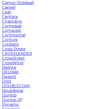
Camso (Solideal)
Carwel
Ceat
Centara
Chaoyang
Compasal
Composit
Continental
Contyre
Cordiant
Cross Street
CROSSLEADER
CrossStreet
CrossWind
Delinte
DELMAX
Dezent
Dotz
DOUBLECOIN
Doublestar
Dunlop
Dunlop JP
Dynamo