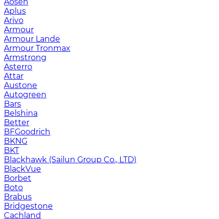
Aosen
Aplus
Arivo
Armour
Armour Lande
Armour Tronmax
Armstrong
Asterro
Attar
Austone
Autogreen
Bars
Belshina
Better
BFGoodrich
BKNG
BKT
Blackhawk (Sailun Group Co., LTD)
BlackVue
Borbet
Boto
Brabus
Bridgestone
Cachland