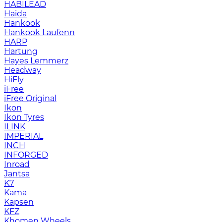
HABILEAD
Haida
Hankook
Hankook Laufenn
HARP
Hartung
Hayes Lemmerz
Headway
HiFly
iFree
iFree Original
Ikon
Ikon Tyres
ILINK
IMPERIAL
INCH
INFORGED
Inroad
Jantsa
K7
Kama
Kapsen
KFZ
Khomen Wheels