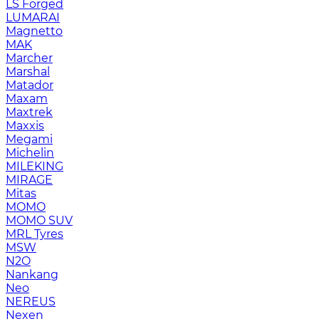
LS Forged
LUMARAI
Magnetto
MAK
Marcher
Marshal
Matador
Maxam
Maxtrek
Maxxis
Megami
Michelin
MILEKING
MIRAGE
Mitas
MOMO
MOMO SUV
MRL Tyres
MSW
N2O
Nankang
Neo
NEREUS
Nexen