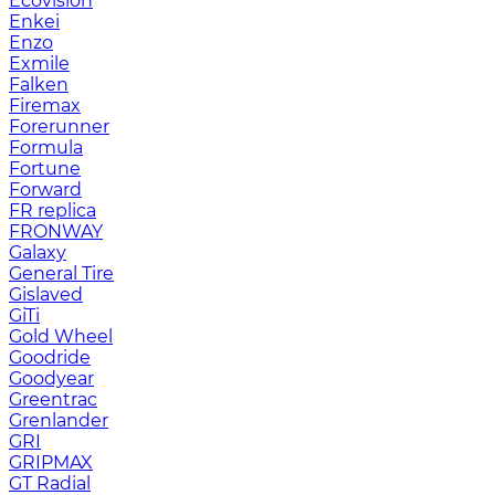
Ecovision
Enkei
Enzo
Exmile
Falken
Firemax
Forerunner
Formula
Fortune
Forward
FR replica
FRONWAY
Galaxy
General Tire
Gislaved
GiTi
Gold Wheel
Goodride
Goodyear
Greentrac
Grenlander
GRI
GRIPMAX
GT Radial