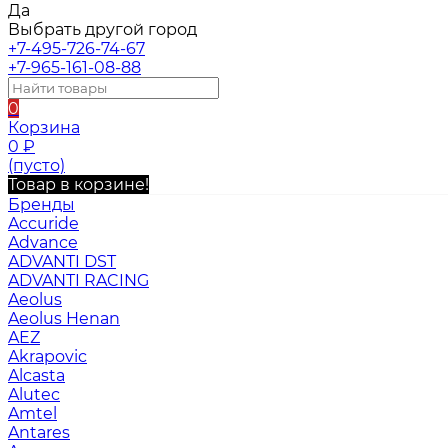
Да
Выбрать другой город
+7-495-726-74-67
+7-965-161-08-88
0
Корзина
0
₽
(пусто)
Товар в корзине!
Бренды
Accuride
Advance
ADVANTI DST
ADVANTI RACING
Aeolus
Aeolus Henan
AEZ
Akrapovic
Alcasta
Alutec
Amtel
Antares