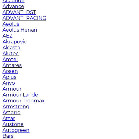
Accuride
Advance
ADVANTI DST
ADVANTI RACING
Aeolus
Aeolus Henan
AEZ
Akrapovic
Alcasta
Alutec
Amtel
Antares
Aosen
Aplus
Arivo
Armour
Armour Lande
Armour Tronmax
Armstrong
Asterro
Attar
Austone
Autogreen
Bars