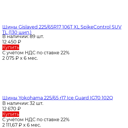
Шины Gislaved 225/65R17 106T XL SpikeControl SUV
TL (130 шип.)
В наличии: 89 шт.
12 450
₽
Купить
С учётом НДС по ставке 22%
2 075
₽
x 6 мес.
Шины Yokohama 225/65 r17 Ice Guard IG70 102Q
В наличии: 32 шт.
12 670
₽
Купить
С учётом НДС по ставке 22%
2 111,67
₽
x 6 мес.