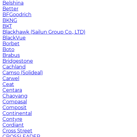
Belshina
Better
BFGoodrich
BKNG
BKT
Blackhawk (Sailun Group Co., LTD)
BlackVue
Borbet
Boto
Brabus
Bridgestone
Cachland
Camso (Solideal)
Carwel
Ceat
Centara
Chaoyang
Compasal
Composit
Continental
Contyre
Cordiant
Cross Street
CROSSLEADER