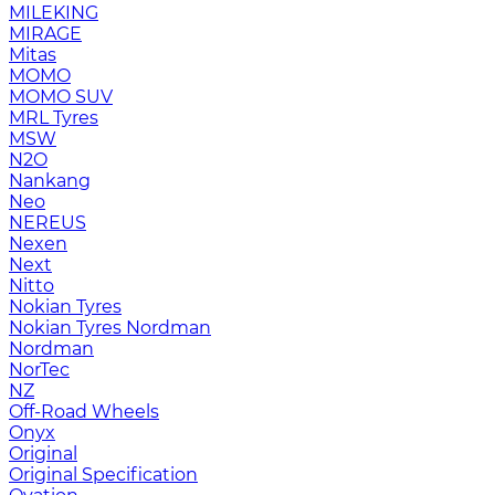
MILEKING
MIRAGE
Mitas
MOMO
MOMO SUV
MRL Tyres
MSW
N2O
Nankang
Neo
NEREUS
Nexen
Next
Nitto
Nokian Tyres
Nokian Tyres Nordman
Nordman
NorTec
NZ
Off-Road Wheels
Onyx
Original
Original Specification