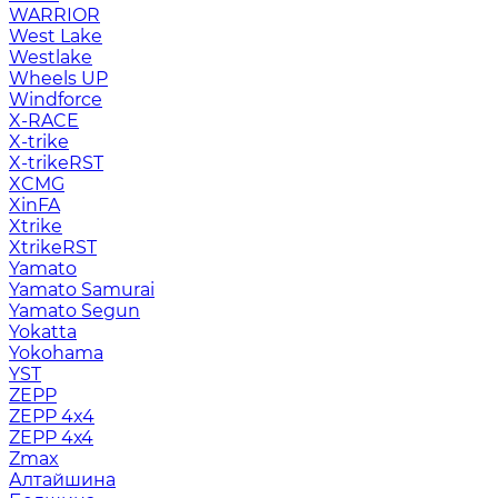
WARRIOR
West Lake
Westlake
Wheels UP
Windforce
X-RACE
X-trike
X-trikeRST
XCMG
XinFA
Xtrike
XtrikeRST
Yamato
Yamato Samurai
Yamato Segun
Yokatta
Yokohama
YST
ZEPP
ZEPP 4x4
ZEPP 4х4
Zmax
Алтайшина