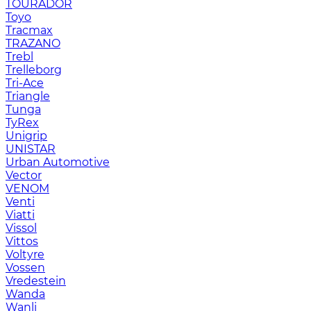
TOURADOR
Toyo
Tracmax
TRAZANO
Trebl
Trelleborg
Tri-Ace
Triangle
Tunga
TyRex
Unigrip
UNISTAR
Urban Automotive
Vector
VENOM
Venti
Viatti
Vissol
Vittos
Voltyre
Vossen
Vredestein
Wanda
Wanli