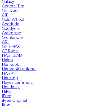
Galaxy
General Tire
Gislaved
GiTi
Gold Wheel
Goodride
Goodyear
Greentrac
Grenlander
GRI
GRIPMAX
GT Radial
HABILEAD
Haida
Hankook
Hankook Laufenn
HARP
Hartung
Hayes Lemmerz
Headway
HiFly
iFree
iFree Original
Ikon