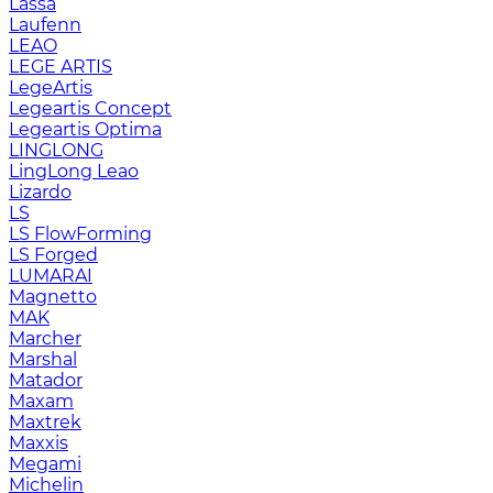
Lassa
Laufenn
LEAO
LEGE ARTIS
LegeArtis
Legeartis Concept
Legeartis Optima
LINGLONG
LingLong Leao
Lizardo
LS
LS FlowForming
LS Forged
LUMARAI
Magnetto
MAK
Marcher
Marshal
Matador
Maxam
Maxtrek
Maxxis
Megami
Michelin