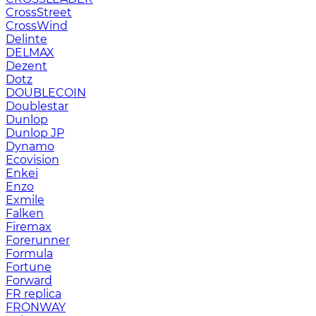
CrossStreet
CrossWind
Delinte
DELMAX
Dezent
Dotz
DOUBLECOIN
Doublestar
Dunlop
Dunlop JP
Dynamo
Ecovision
Enkei
Enzo
Exmile
Falken
Firemax
Forerunner
Formula
Fortune
Forward
FR replica
FRONWAY