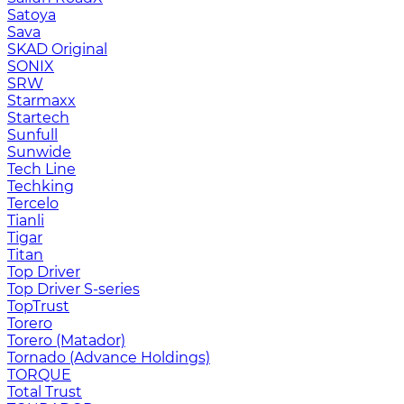
Satoya
Sava
SKAD Original
SONIX
SRW
Starmaxx
Startech
Sunfull
Sunwide
Tech Line
Techking
Tercelo
Tianli
Tigar
Titan
Top Driver
Top Driver S-series
TopTrust
Torero
Torero (Matador)
Tornado (Advance Holdings)
TORQUE
Total Trust