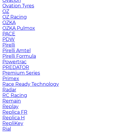
Ovation
Ovation Tyres
OZ
OZ Racing
OZKA
OZKA Pulmox
PACE
PDW
Pirelli
Pirelli Amtel
Pirelli Formula
Powertrac
PREDATOR
Premium Series
Primex
Race Ready Technology
Radar
RC Racing
Remain
Replay
Replica FR
Replica H
RepliKey
Rial