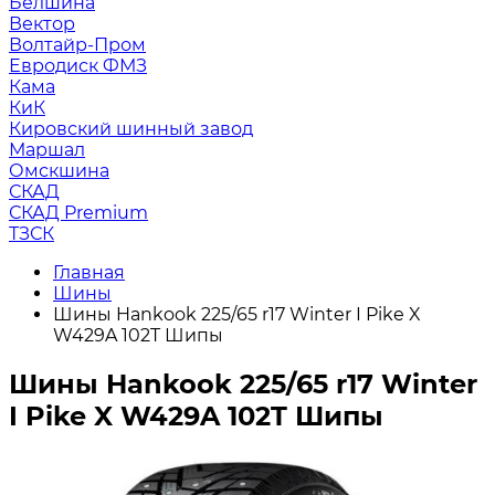
Белшина
Вектор
Волтайр-Пром
Евродиск ФМЗ
Кама
КиК
Кировский шинный завод
Маршал
Омскшина
СКАД
СКАД Premium
ТЗСК
Главная
Шины
Шины Hankook 225/65 r17 Winter I Pike X
W429A 102T Шипы
Шины Hankook 225/65 r17 Winter
I Pike X W429A 102T Шипы