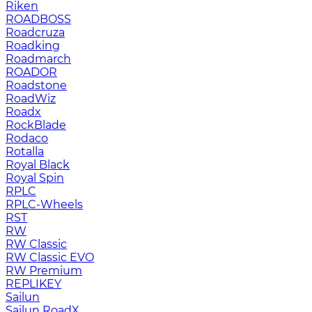
Riken
ROADBOSS
Roadcruza
Roadking
Roadmarch
ROADOR
Roadstone
RoadWiz
Roadx
RockBlade
Rodaco
Rotalla
Royal Black
Royal Spin
RPLC
RPLC-Wheels
RST
RW
RW Classic
RW Classic EVO
RW Premium
RЕPLIKEY
Sailun
Sailun RoadX