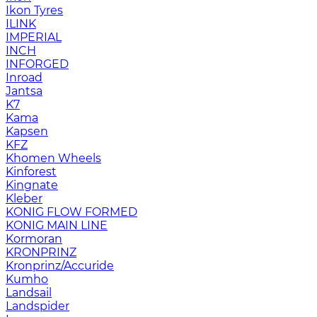
Ikon Tyres
ILINK
IMPERIAL
INCH
INFORGED
Inroad
Jantsa
K7
Kama
Kapsen
KFZ
Khomen Wheels
Kinforest
Kingnate
Kleber
KONIG FLOW FORMED
KONIG MAIN LINE
Kormoran
KRONPRINZ
Kronprinz/Accuride
Kumho
Landsail
Landspider