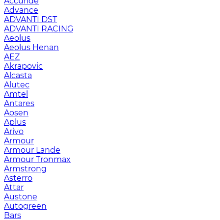
Accuride
Advance
ADVANTI DST
ADVANTI RACING
Aeolus
Aeolus Henan
AEZ
Akrapovic
Alcasta
Alutec
Amtel
Antares
Aosen
Aplus
Arivo
Armour
Armour Lande
Armour Tronmax
Armstrong
Asterro
Attar
Austone
Autogreen
Bars