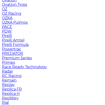
Ovation
Ovation Tyres
OZ
OZ Racing
OZKA
OZKA Pulmox
PACE
PDW
Pirelli
Pirelli Amtel
Pirelli Formula
Powertrac
PREDATOR
Premium Series
Primex
Race Ready Technology
Radar
RC Racing
Remain
Replay
Replica FR
Replica H
RepliKey
Rial