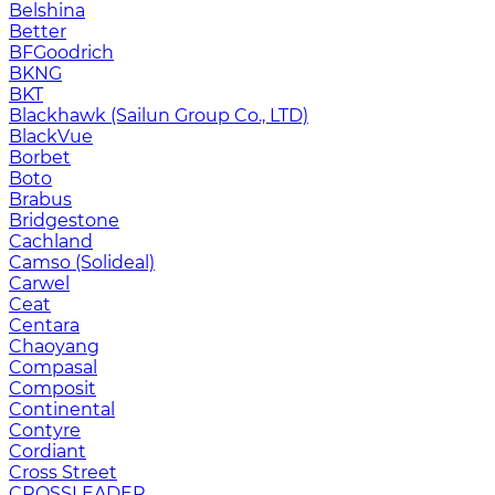
Belshina
Better
BFGoodrich
BKNG
BKT
Blackhawk (Sailun Group Co., LTD)
BlackVue
Borbet
Boto
Brabus
Bridgestone
Cachland
Camso (Solideal)
Carwel
Ceat
Centara
Chaoyang
Compasal
Composit
Continental
Contyre
Cordiant
Cross Street
CROSSLEADER