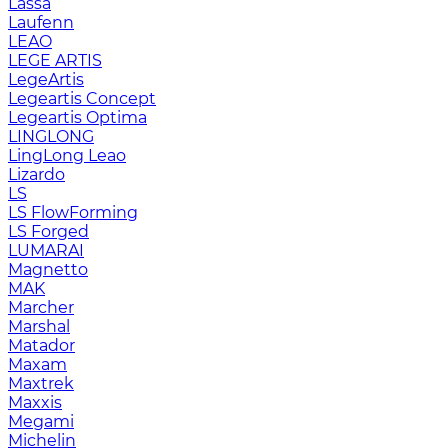
Lassa
Laufenn
LEAO
LEGE ARTIS
LegeArtis
Legeartis Concept
Legeartis Optima
LINGLONG
LingLong Leao
Lizardo
LS
LS FlowForming
LS Forged
LUMARAI
Magnetto
MAK
Marcher
Marshal
Matador
Maxam
Maxtrek
Maxxis
Megami
Michelin