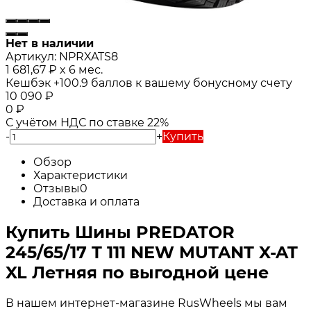
Нет в наличии
Артикул:
NPRXATS8
1 681,67
₽
x 6 мес.
Кешбэк
+100.9
баллов к вашему бонусному счету
10 090
₽
0
₽
С учётом НДС по ставке 22%
-
+
Купить
Обзор
Характеристики
Отзывы
0
Доставка и оплата
Купить Шины PREDATOR
245/65/17 T 111 NEW MUTANT X-AT
XL Летняя по выгодной цене
В нашем интернет-магазине RusWheels мы вам