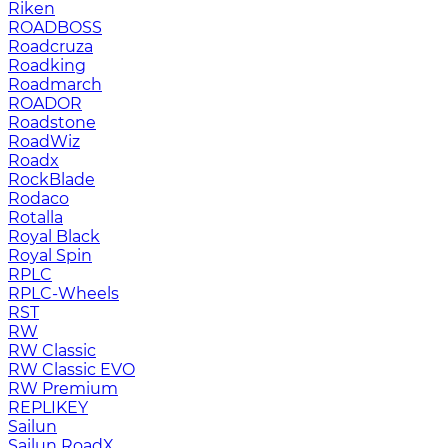
Riken
ROADBOSS
Roadcruza
Roadking
Roadmarch
ROADOR
Roadstone
RoadWiz
Roadx
RockBlade
Rodaco
Rotalla
Royal Black
Royal Spin
RPLC
RPLC-Wheels
RST
RW
RW Classic
RW Classic EVO
RW Premium
RЕPLIKEY
Sailun
Sailun RoadX