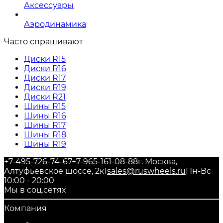
Аксессуары
Аэродинамика
Часто спрашивают
Диски R15
Диски R16
Диски R17
Диски R19
Диски R21
Шины R15
Шины R16
Шины R17
Шины R18
Шины R19
+7-495-726-74-67
+7-965-161-08-88
г. Москва,
Алтуфьевское шоссе, 2к1
sales@ruswheels.ru
Пн-Вс
10:00 - 20:00
Мы в соц.сетях
Компания