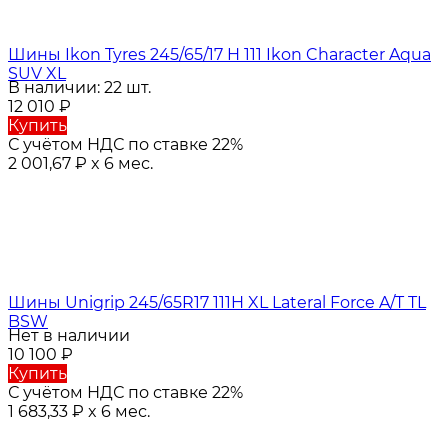
Шины Ikon Tyres 245/65/17 H 111 Ikon Character Aqua
SUV XL
В наличии: 22 шт.
12 010
₽
Купить
С учётом НДС по ставке 22%
2 001,67
₽
x 6 мес.
Шины Unigrip 245/65R17 111H XL Lateral Force A/T TL
BSW
Нет в наличии
10 100
₽
Купить
С учётом НДС по ставке 22%
1 683,33
₽
x 6 мес.