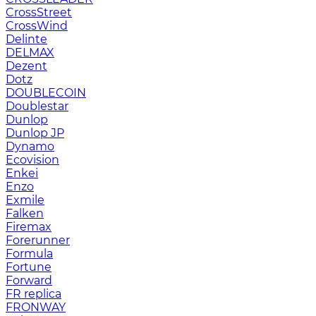
CrossStreet
CrossWind
Delinte
DELMAX
Dezent
Dotz
DOUBLECOIN
Doublestar
Dunlop
Dunlop JP
Dynamo
Ecovision
Enkei
Enzo
Exmile
Falken
Firemax
Forerunner
Formula
Fortune
Forward
FR replica
FRONWAY