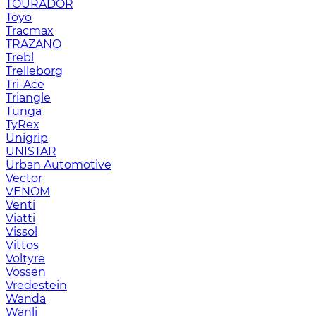
TOURADOR
Toyo
Tracmax
TRAZANO
Trebl
Trelleborg
Tri-Ace
Triangle
Tunga
TyRex
Unigrip
UNISTAR
Urban Automotive
Vector
VENOM
Venti
Viatti
Vissol
Vittos
Voltyre
Vossen
Vredestein
Wanda
Wanli