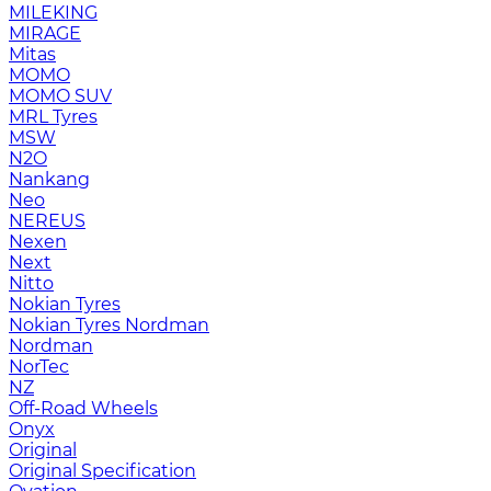
MILEKING
MIRAGE
Mitas
MOMO
MOMO SUV
MRL Tyres
MSW
N2O
Nankang
Neo
NEREUS
Nexen
Next
Nitto
Nokian Tyres
Nokian Tyres Nordman
Nordman
NorTec
NZ
Off-Road Wheels
Onyx
Original
Original Specification