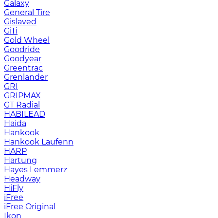
Galaxy
General Tire
Gislaved
GiTi
Gold Wheel
Goodride
Goodyear
Greentrac
Grenlander
GRI
GRIPMAX
GT Radial
HABILEAD
Haida
Hankook
Hankook Laufenn
HARP
Hartung
Hayes Lemmerz
Headway
HiFly
iFree
iFree Original
Ikon