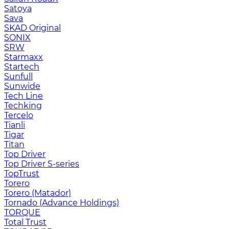
Satoya
Sava
SKAD Original
SONIX
SRW
Starmaxx
Startech
Sunfull
Sunwide
Tech Line
Techking
Tercelo
Tianli
Tigar
Titan
Top Driver
Top Driver S-series
TopTrust
Torero
Torero (Matador)
Tornado (Advance Holdings)
TORQUE
Total Trust