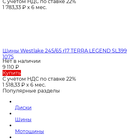
С учётом НДС по ставке 22%
1 783,33
₽
x 6 мес.
Шины Westlake 245/65 r17 TERRA LEGEND SL399
107S
Нет в наличии
9 110
₽
Купить
С учётом НДС по ставке 22%
1 518,33
₽
x 6 мес.
Популярные разделы
Диски
Шины
Мотошины