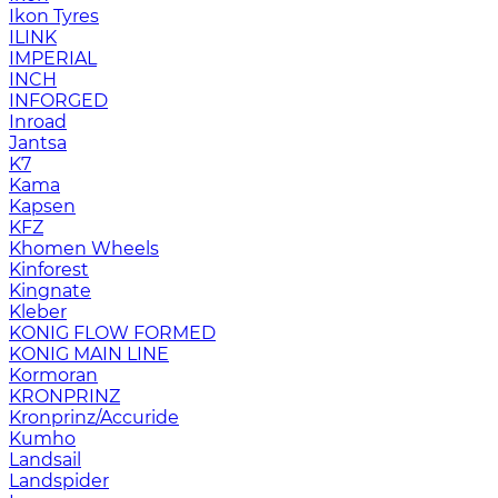
Ikon Tyres
ILINK
IMPERIAL
INCH
INFORGED
Inroad
Jantsa
K7
Kama
Kapsen
KFZ
Khomen Wheels
Kinforest
Kingnate
Kleber
KONIG FLOW FORMED
KONIG MAIN LINE
Kormoran
KRONPRINZ
Kronprinz/Accuride
Kumho
Landsail
Landspider