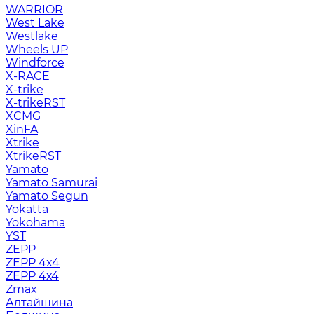
WARRIOR
West Lake
Westlake
Wheels UP
Windforce
X-RACE
X-trike
X-trikeRST
XCMG
XinFA
Xtrike
XtrikeRST
Yamato
Yamato Samurai
Yamato Segun
Yokatta
Yokohama
YST
ZEPP
ZEPP 4x4
ZEPP 4х4
Zmax
Алтайшина