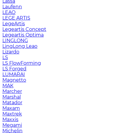
Lassa
Laufenn
LEAO
LEGE ARTIS
LegeArtis
Legeartis Concept
Legeartis Optima
LINGLONG
LingLong Leao
Lizardo
LS
LS FlowForming
LS Forged
LUMARAI
Magnetto
MAK
Marcher
Marshal
Matador
Maxam
Maxtrek
Maxxis
Megami
Michelin