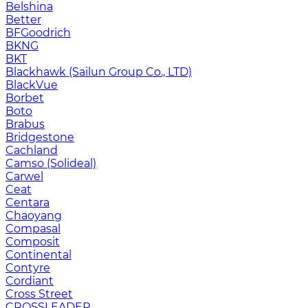
Belshina
Better
BFGoodrich
BKNG
BKT
Blackhawk (Sailun Group Co., LTD)
BlackVue
Borbet
Boto
Brabus
Bridgestone
Cachland
Camso (Solideal)
Carwel
Ceat
Centara
Chaoyang
Compasal
Composit
Continental
Contyre
Cordiant
Cross Street
CROSSLEADER