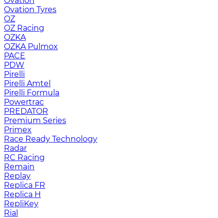
Ovation
Ovation Tyres
OZ
OZ Racing
OZKA
OZKA Pulmox
PACE
PDW
Pirelli
Pirelli Amtel
Pirelli Formula
Powertrac
PREDATOR
Premium Series
Primex
Race Ready Technology
Radar
RC Racing
Remain
Replay
Replica FR
Replica H
RepliKey
Rial