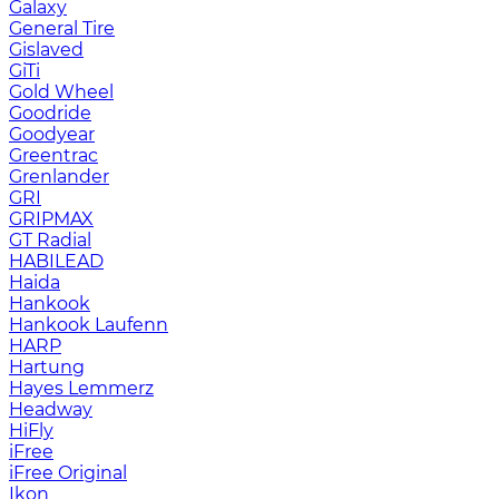
Galaxy
General Tire
Gislaved
GiTi
Gold Wheel
Goodride
Goodyear
Greentrac
Grenlander
GRI
GRIPMAX
GT Radial
HABILEAD
Haida
Hankook
Hankook Laufenn
HARP
Hartung
Hayes Lemmerz
Headway
HiFly
iFree
iFree Original
Ikon