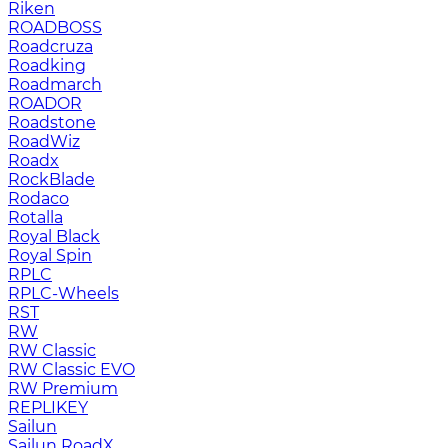
Riken
ROADBOSS
Roadcruza
Roadking
Roadmarch
ROADOR
Roadstone
RoadWiz
Roadx
RockBlade
Rodaco
Rotalla
Royal Black
Royal Spin
RPLC
RPLC-Wheels
RST
RW
RW Classic
RW Classic EVO
RW Premium
RЕPLIKEY
Sailun
Sailun RoadX