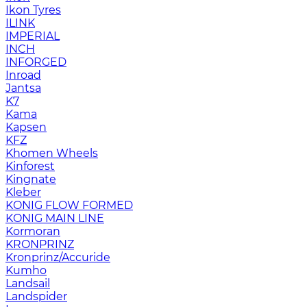
Ikon Tyres
ILINK
IMPERIAL
INCH
INFORGED
Inroad
Jantsa
K7
Kama
Kapsen
KFZ
Khomen Wheels
Kinforest
Kingnate
Kleber
KONIG FLOW FORMED
KONIG MAIN LINE
Kormoran
KRONPRINZ
Kronprinz/Accuride
Kumho
Landsail
Landspider