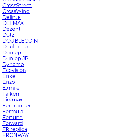
CrossStreet
CrossWind
Delinte
DELMAX
Dezent
Dotz
DOUBLECOIN
Doublestar
Dunlop
Dunlop JP
Dynamo
Ecovision
Enkei
Enzo
Exmile
Falken
Firemax
Forerunner
Formula
Fortune
Forward
FR replica
FRONWAY