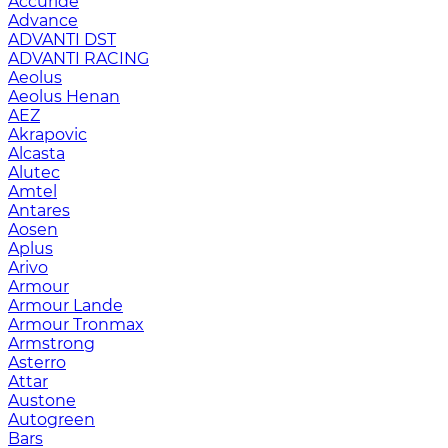
Accuride
Advance
ADVANTI DST
ADVANTI RACING
Aeolus
Aeolus Henan
AEZ
Akrapovic
Alcasta
Alutec
Amtel
Antares
Aosen
Aplus
Arivo
Armour
Armour Lande
Armour Tronmax
Armstrong
Asterro
Attar
Austone
Autogreen
Bars