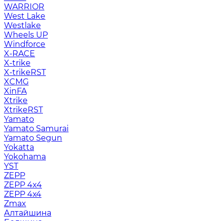
WARRIOR
West Lake
Westlake
Wheels UP
Windforce
X-RACE
X-trike
X-trikeRST
XCMG
XinFA
Xtrike
XtrikeRST
Yamato
Yamato Samurai
Yamato Segun
Yokatta
Yokohama
YST
ZEPP
ZEPP 4x4
ZEPP 4х4
Zmax
Алтайшина