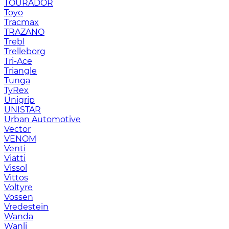
TOURADOR
Toyo
Tracmax
TRAZANO
Trebl
Trelleborg
Tri-Ace
Triangle
Tunga
TyRex
Unigrip
UNISTAR
Urban Automotive
Vector
VENOM
Venti
Viatti
Vissol
Vittos
Voltyre
Vossen
Vredestein
Wanda
Wanli