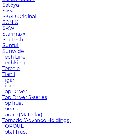
Satoya
Sava
SKAD Original
SONIX
SRW
Starmaxx
Startech
Sunfull
Sunwide
Tech Line
Techking
Tercelo
Tianli
Tigar
Titan
Top Driver
Top Driver S-series
TopTrust
Torero
Torero (Matador)
Tornado (Advance Holdings)
TORQUE
Total Trust