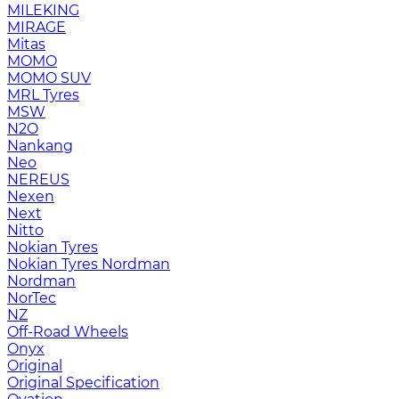
MILEKING
MIRAGE
Mitas
MOMO
MOMO SUV
MRL Tyres
MSW
N2O
Nankang
Neo
NEREUS
Nexen
Next
Nitto
Nokian Tyres
Nokian Tyres Nordman
Nordman
NorTec
NZ
Off-Road Wheels
Onyx
Original
Original Specification