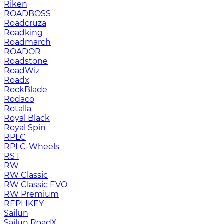
Riken
ROADBOSS
Roadcruza
Roadking
Roadmarch
ROADOR
Roadstone
RoadWiz
Roadx
RockBlade
Rodaco
Rotalla
Royal Black
Royal Spin
RPLC
RPLC-Wheels
RST
RW
RW Classic
RW Classic EVO
RW Premium
RЕPLIKEY
Sailun
Sailun RoadX