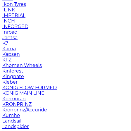
Ikon Tyres
ILINK
IMPERIAL
INCH
INFORGED
Inroad
Jantsa
K7
Kama
Kapsen
KFZ
Khomen Wheels
Kinforest
Kingnate
Kleber
KONIG FLOW FORMED
KONIG MAIN LINE
Kormoran
KRONPRINZ
Kronprinz/Accuride
Kumho
Landsail
Landspider