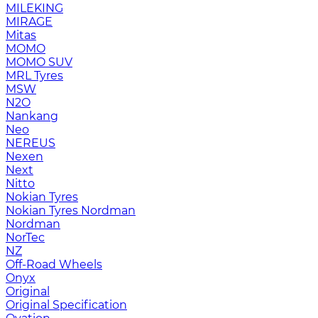
MILEKING
MIRAGE
Mitas
MOMO
MOMO SUV
MRL Tyres
MSW
N2O
Nankang
Neo
NEREUS
Nexen
Next
Nitto
Nokian Tyres
Nokian Tyres Nordman
Nordman
NorTec
NZ
Off-Road Wheels
Onyx
Original
Original Specification