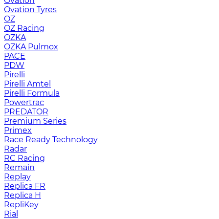
Ovation
Ovation Tyres
OZ
OZ Racing
OZKA
OZKA Pulmox
PACE
PDW
Pirelli
Pirelli Amtel
Pirelli Formula
Powertrac
PREDATOR
Premium Series
Primex
Race Ready Technology
Radar
RC Racing
Remain
Replay
Replica FR
Replica H
RepliKey
Rial