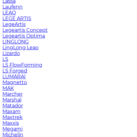
Lassa
Laufenn
LEAO
LEGE ARTIS
LegeArtis
Legeartis Concept
Legeartis Optima
LINGLONG
LingLong Leao
Lizardo
LS
LS FlowForming
LS Forged
LUMARAI
Magnetto
MAK
Marcher
Marshal
Matador
Maxam
Maxtrek
Maxxis
Megami
Michelin