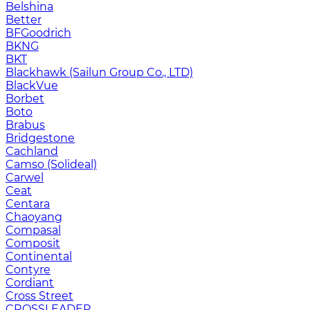
Belshina
Better
BFGoodrich
BKNG
BKT
Blackhawk (Sailun Group Co., LTD)
BlackVue
Borbet
Boto
Brabus
Bridgestone
Cachland
Camso (Solideal)
Carwel
Ceat
Centara
Chaoyang
Compasal
Composit
Continental
Contyre
Cordiant
Cross Street
CROSSLEADER