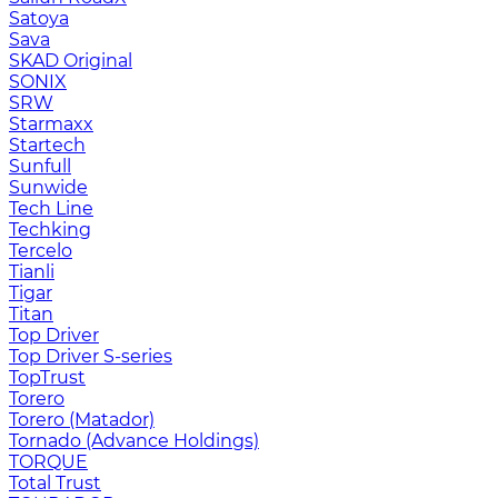
Satoya
Sava
SKAD Original
SONIX
SRW
Starmaxx
Startech
Sunfull
Sunwide
Tech Line
Techking
Tercelo
Tianli
Tigar
Titan
Top Driver
Top Driver S-series
TopTrust
Torero
Torero (Matador)
Tornado (Advance Holdings)
TORQUE
Total Trust