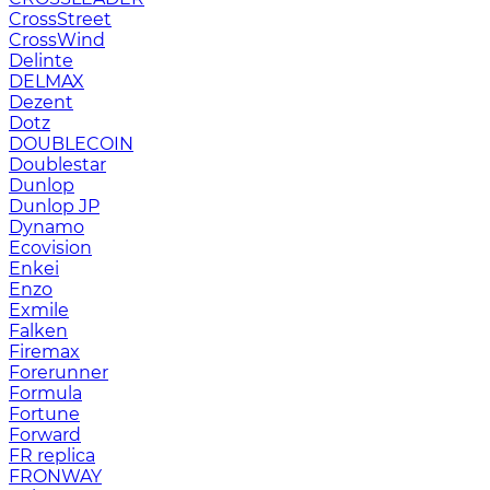
CrossStreet
CrossWind
Delinte
DELMAX
Dezent
Dotz
DOUBLECOIN
Doublestar
Dunlop
Dunlop JP
Dynamo
Ecovision
Enkei
Enzo
Exmile
Falken
Firemax
Forerunner
Formula
Fortune
Forward
FR replica
FRONWAY