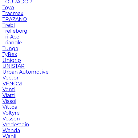
TOURADOR
Toyo
Tracmax
TRAZANO
Trebl
Trelleborg
Tri-Ace
Triangle
Tunga
TyRex
Unigrip
UNISTAR
Urban Automotive
Vector
VENOM
Venti
Viatti
Vissol
Vittos
Voltyre
Vossen
Vredestein
Wanda
Wanli