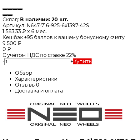
Склад:
В наличии: 20 шт.
Артикул:
N647-716-925-6x1397-42S
1 583,33
₽
x 6 мес.
Кешбэк
+95
баллов к вашему бонусному счету
9 500
₽
0
₽
С учётом НДС по ставке 22%
-
+
Купить
Обзор
Характеристики
Отзывы
0
Доставка и оплата