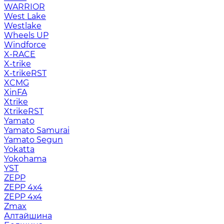
WARRIOR
West Lake
Westlake
Wheels UP
Windforce
X-RACE
X-trike
X-trikeRST
XCMG
XinFA
Xtrike
XtrikeRST
Yamato
Yamato Samurai
Yamato Segun
Yokatta
Yokohama
YST
ZEPP
ZEPP 4x4
ZEPP 4х4
Zmax
Алтайшина