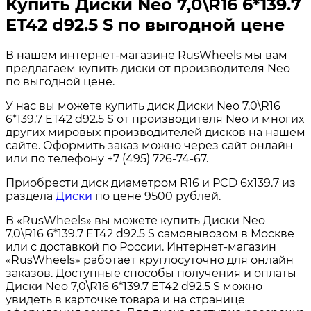
Купить Диски Neo 7,0\R16 6*139.7
ET42 d92.5 S по выгодной цене
В нашем интернет-магазине RusWheels мы вам
предлагаем купить диски от производителя Neo
по выгодной цене.
У нас вы можете купить диск Диски Neo 7,0\R16
6*139.7 ET42 d92.5 S от производителя Neo и многих
других мировых производителей дисков на нашем
сайте. Оформить заказ можно через сайт онлайн
или по телефону +7 (495) 726-74-67.
Приобрести диск диаметром R16 и PCD 6x139.7 из
раздела
Диски
по цене 9500 рублей.
В «RusWheels» вы можете купить Диски Neo
7,0\R16 6*139.7 ET42 d92.5 S самовывозом в Москве
или с доставкой по России. Интернет-магазин
«RusWheels» работает круглосуточно для онлайн
заказов. Доступные способы получения и оплаты
Диски Neo 7,0\R16 6*139.7 ET42 d92.5 S можно
увидеть в карточке товара и на странице