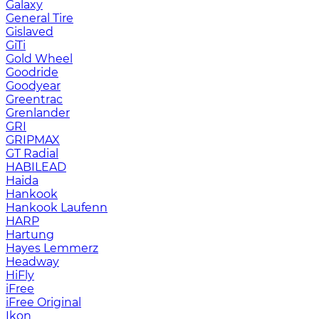
Galaxy
General Tire
Gislaved
GiTi
Gold Wheel
Goodride
Goodyear
Greentrac
Grenlander
GRI
GRIPMAX
GT Radial
HABILEAD
Haida
Hankook
Hankook Laufenn
HARP
Hartung
Hayes Lemmerz
Headway
HiFly
iFree
iFree Original
Ikon