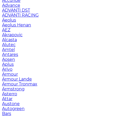
Accuride
Advance
ADVANTI DST
ADVANTI RACING
Aeolus
Aeolus Henan
AEZ
Akrapovic
Alcasta
Alutec
Amtel
Antares
Aosen
Aplus
Arivo
Armour
Armour Lande
Armour Tronmax
Armstrong
Asterro
Attar
Austone
Autogreen
Bars