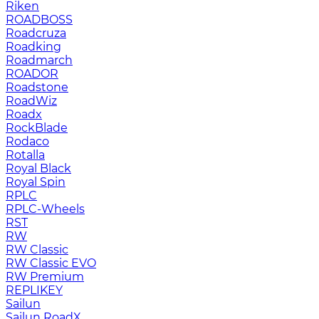
Riken
ROADBOSS
Roadcruza
Roadking
Roadmarch
ROADOR
Roadstone
RoadWiz
Roadx
RockBlade
Rodaco
Rotalla
Royal Black
Royal Spin
RPLC
RPLC-Wheels
RST
RW
RW Classic
RW Classic EVO
RW Premium
RЕPLIKEY
Sailun
Sailun RoadX