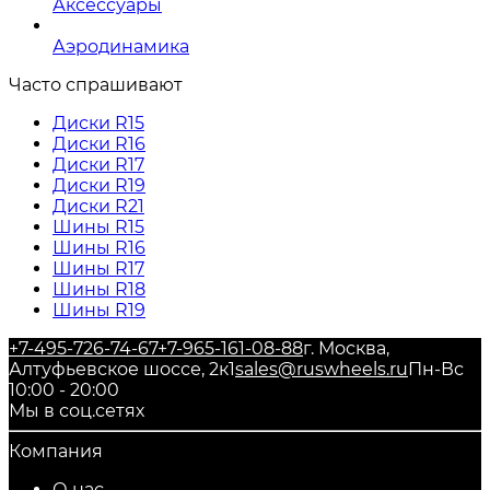
Аксессуары
Аэродинамика
Часто спрашивают
Диски R15
Диски R16
Диски R17
Диски R19
Диски R21
Шины R15
Шины R16
Шины R17
Шины R18
Шины R19
+7-495-726-74-67
+7-965-161-08-88
г. Москва,
Алтуфьевское шоссе, 2к1
sales@ruswheels.ru
Пн-Вс
10:00 - 20:00
Мы в соц.сетях
Компания
О нас