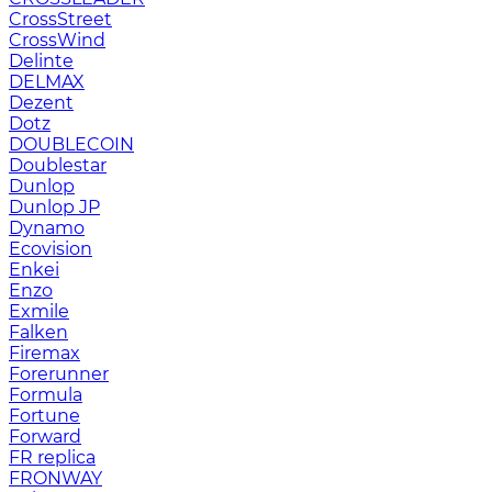
CrossStreet
CrossWind
Delinte
DELMAX
Dezent
Dotz
DOUBLECOIN
Doublestar
Dunlop
Dunlop JP
Dynamo
Ecovision
Enkei
Enzo
Exmile
Falken
Firemax
Forerunner
Formula
Fortune
Forward
FR replica
FRONWAY