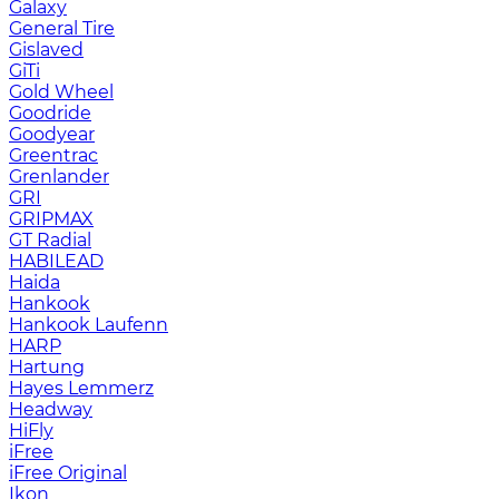
Galaxy
General Tire
Gislaved
GiTi
Gold Wheel
Goodride
Goodyear
Greentrac
Grenlander
GRI
GRIPMAX
GT Radial
HABILEAD
Haida
Hankook
Hankook Laufenn
HARP
Hartung
Hayes Lemmerz
Headway
HiFly
iFree
iFree Original
Ikon