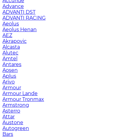
Accuride
Advance
ADVANTI DST
ADVANTI RACING
Aeolus
Aeolus Henan
AEZ
Akrapovic
Alcasta
Alutec
Amtel
Antares
Aosen
Aplus
Arivo
Armour
Armour Lande
Armour Tronmax
Armstrong
Asterro
Attar
Austone
Autogreen
Bars