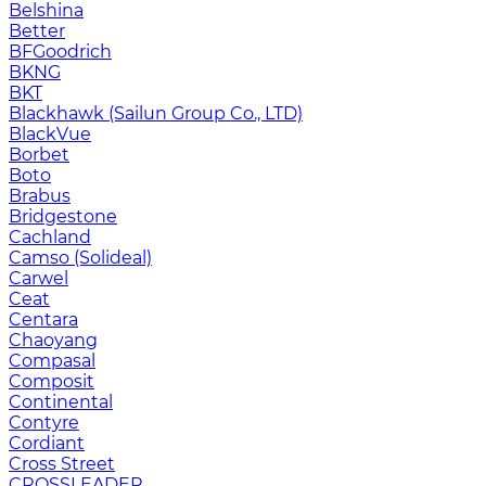
Belshina
Better
BFGoodrich
BKNG
BKT
Blackhawk (Sailun Group Co., LTD)
BlackVue
Borbet
Boto
Brabus
Bridgestone
Cachland
Camso (Solideal)
Carwel
Ceat
Centara
Chaoyang
Compasal
Composit
Continental
Contyre
Cordiant
Cross Street
CROSSLEADER