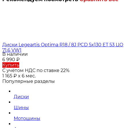
Диски Legeartis Optima R18 / 8J PCD 5x130 ЕТ 53 ЦО
71.6 VW1
В наличии
6 990
₽
Купить
С учётом НДС по ставке 22%
1 165
₽
x 6 мес.
Популярные разделы
Диски
Шины
Мотошины