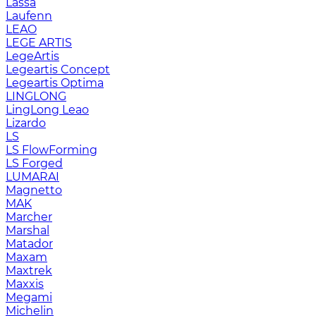
Lassa
Laufenn
LEAO
LEGE ARTIS
LegeArtis
Legeartis Concept
Legeartis Optima
LINGLONG
LingLong Leao
Lizardo
LS
LS FlowForming
LS Forged
LUMARAI
Magnetto
MAK
Marcher
Marshal
Matador
Maxam
Maxtrek
Maxxis
Megami
Michelin