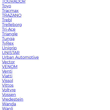
TOURADOR
Toyo
Tracmax
TRAZANO
Trebl
Trelleborg
Tri-Ace
Triangle
Tunga
TyRex
Unigrip
UNISTAR
Urban Automotive
Vector
VENOM
Venti
Viatti
Vissol
Vittos
Voltyre
Vossen
Vredestein
Wanda
Wanli