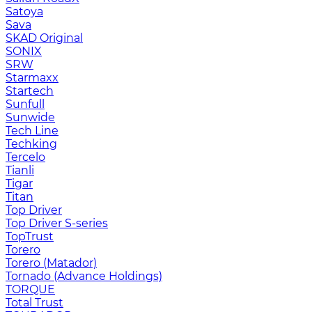
Satoya
Sava
SKAD Original
SONIX
SRW
Starmaxx
Startech
Sunfull
Sunwide
Tech Line
Techking
Tercelo
Tianli
Tigar
Titan
Top Driver
Top Driver S-series
TopTrust
Torero
Torero (Matador)
Tornado (Advance Holdings)
TORQUE
Total Trust