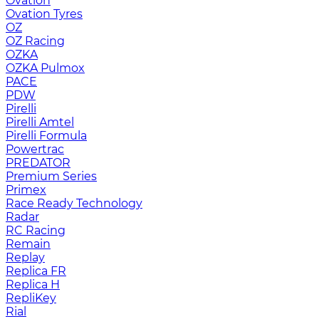
Ovation
Ovation Tyres
OZ
OZ Racing
OZKA
OZKA Pulmox
PACE
PDW
Pirelli
Pirelli Amtel
Pirelli Formula
Powertrac
PREDATOR
Premium Series
Primex
Race Ready Technology
Radar
RC Racing
Remain
Replay
Replica FR
Replica H
RepliKey
Rial