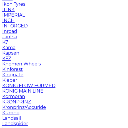
Ikon Tyres
ILINK
IMPERIAL
INCH
INFORGED
Inroad
Jantsa
K7
Kama
Kapsen
KFZ
Khomen Wheels
Kinforest
Kingnate
Kleber
KONIG FLOW FORMED
KONIG MAIN LINE
Kormoran
KRONPRINZ
Kronprinz/Accuride
Kumho
Landsail
Landspider