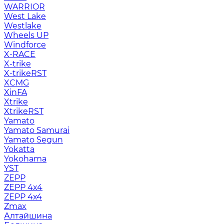
WARRIOR
West Lake
Westlake
Wheels UP
Windforce
X-RACE
X-trike
X-trikeRST
XCMG
XinFA
Xtrike
XtrikeRST
Yamato
Yamato Samurai
Yamato Segun
Yokatta
Yokohama
YST
ZEPP
ZEPP 4x4
ZEPP 4х4
Zmax
Алтайшина