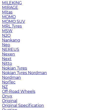
MILEKING
MIRAGE
Mitas
MOMO
MOMO SUV
MRL Tyres
MSW
N2O
Nankang
Neo
NEREUS
Nexen
Next
Nitto
Nokian Tyres
Nokian Tyres Nordman
Nordman
NorTec
NZ
Off-Road Wheels
Onyx
Original
Original Specification