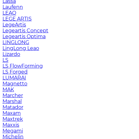
Lassa
Laufenn
LEAO
LEGE ARTIS
LegeArtis
Legeartis Concept
Legeartis Optima
LINGLONG
LingLong Leao
Lizardo
LS
LS FlowForming
LS Forged
LUMARAI
Magnetto
MAK
Marcher
Marshal
Matador
Maxam
Maxtrek
Maxxis
Megami
Michelin