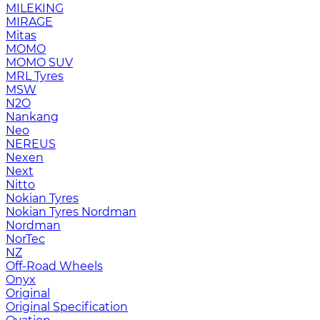
MILEKING
MIRAGE
Mitas
MOMO
MOMO SUV
MRL Tyres
MSW
N2O
Nankang
Neo
NEREUS
Nexen
Next
Nitto
Nokian Tyres
Nokian Tyres Nordman
Nordman
NorTec
NZ
Off-Road Wheels
Onyx
Original
Original Specification