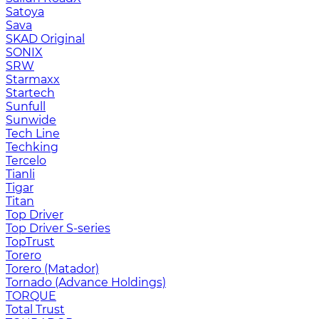
Satoya
Sava
SKAD Original
SONIX
SRW
Starmaxx
Startech
Sunfull
Sunwide
Tech Line
Techking
Tercelo
Tianli
Tigar
Titan
Top Driver
Top Driver S-series
TopTrust
Torero
Torero (Matador)
Tornado (Advance Holdings)
TORQUE
Total Trust