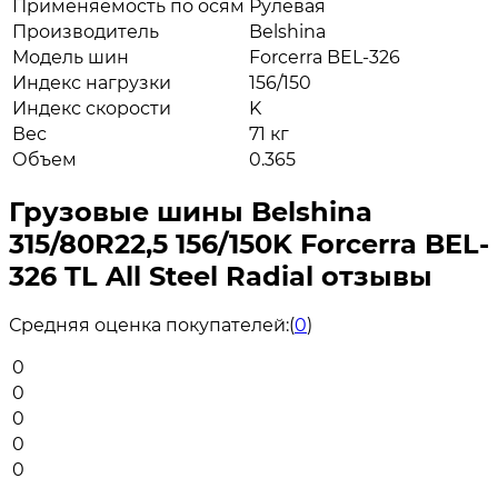
Применяемость по осям
Рулевая
Производитель
Belshina
Модель шин
Forcerra BEL-326
Индекс нагрузки
156/150
Индекс скорости
K
Вес
71 кг
Объем
0.365
Грузовые шины Belshina
315/80R22,5 156/150K Forcerra BEL-
326 TL All Steel Radial отзывы
Средняя оценка покупателей:
(
0
)
0
0
0
0
0