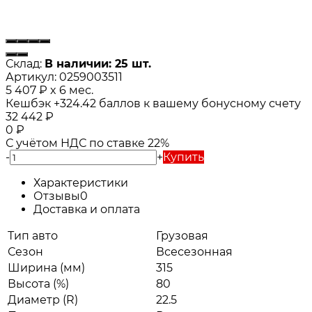
Склад:
В наличии: 25 шт.
Артикул:
0259003511
5 407
₽
x 6 мес.
Кешбэк
+324.42
баллов к вашему бонусному счету
32 442
₽
0
₽
С учётом НДС по ставке 22%
-
+
Купить
Характеристики
Отзывы
0
Доставка и оплата
Тип авто
Грузовая
Сезон
Всесезонная
Ширина (мм)
315
Высота (%)
80
Диаметр (R)
22.5