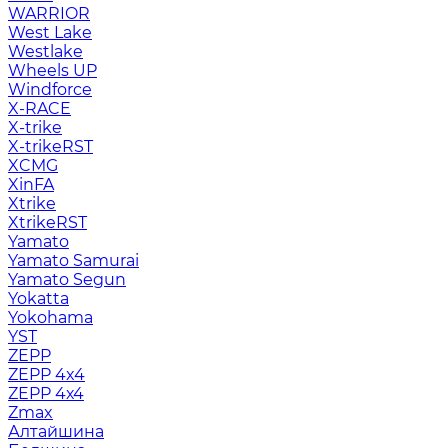
WARRIOR
West Lake
Westlake
Wheels UP
Windforce
X-RACE
X-trike
X-trikeRST
XCMG
XinFA
Xtrike
XtrikeRST
Yamato
Yamato Samurai
Yamato Segun
Yokatta
Yokohama
YST
ZEPP
ZEPP 4x4
ZEPP 4х4
Zmax
Алтайшина