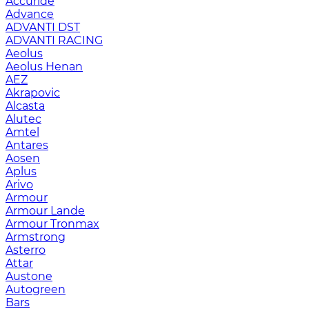
Accuride
Advance
ADVANTI DST
ADVANTI RACING
Aeolus
Aeolus Henan
AEZ
Akrapovic
Alcasta
Alutec
Amtel
Antares
Aosen
Aplus
Arivo
Armour
Armour Lande
Armour Tronmax
Armstrong
Asterro
Attar
Austone
Autogreen
Bars