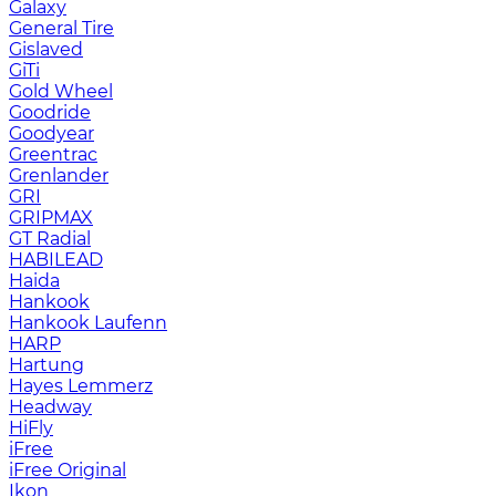
Galaxy
General Tire
Gislaved
GiTi
Gold Wheel
Goodride
Goodyear
Greentrac
Grenlander
GRI
GRIPMAX
GT Radial
HABILEAD
Haida
Hankook
Hankook Laufenn
HARP
Hartung
Hayes Lemmerz
Headway
HiFly
iFree
iFree Original
Ikon