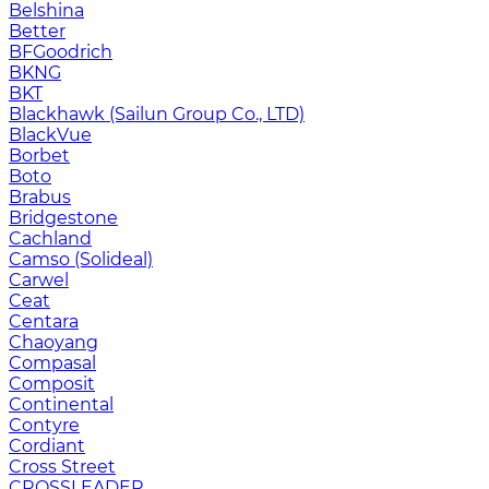
Belshina
Better
BFGoodrich
BKNG
BKT
Blackhawk (Sailun Group Co., LTD)
BlackVue
Borbet
Boto
Brabus
Bridgestone
Cachland
Camso (Solideal)
Carwel
Ceat
Centara
Chaoyang
Compasal
Composit
Continental
Contyre
Cordiant
Cross Street
CROSSLEADER