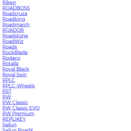
Riken
ROADBOSS
Roadcruza
Roadking
Roadmarch
ROADOR
Roadstone
RoadWiz
Roadx
RockBlade
Rodaco
Rotalla
Royal Black
Royal Spin
RPLC
RPLC-Wheels
RST
RW
RW Classic
RW Classic EVO
RW Premium
RЕPLIKEY
Sailun
Sailun RoadX