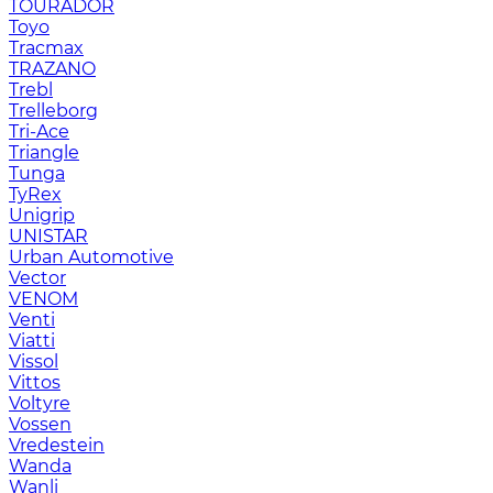
TOURADOR
Toyo
Tracmax
TRAZANO
Trebl
Trelleborg
Tri-Ace
Triangle
Tunga
TyRex
Unigrip
UNISTAR
Urban Automotive
Vector
VENOM
Venti
Viatti
Vissol
Vittos
Voltyre
Vossen
Vredestein
Wanda
Wanli