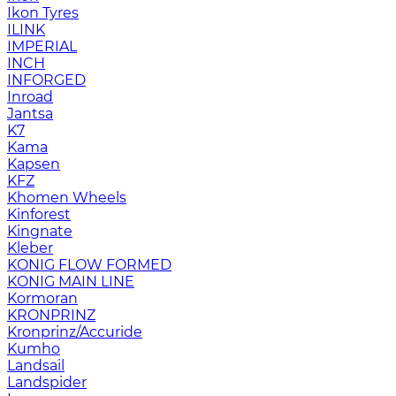
Ikon Tyres
ILINK
IMPERIAL
INCH
INFORGED
Inroad
Jantsa
K7
Kama
Kapsen
KFZ
Khomen Wheels
Kinforest
Kingnate
Kleber
KONIG FLOW FORMED
KONIG MAIN LINE
Kormoran
KRONPRINZ
Kronprinz/Accuride
Kumho
Landsail
Landspider