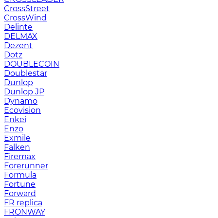
CrossStreet
CrossWind
Delinte
DELMAX
Dezent
Dotz
DOUBLECOIN
Doublestar
Dunlop
Dunlop JP
Dynamo
Ecovision
Enkei
Enzo
Exmile
Falken
Firemax
Forerunner
Formula
Fortune
Forward
FR replica
FRONWAY