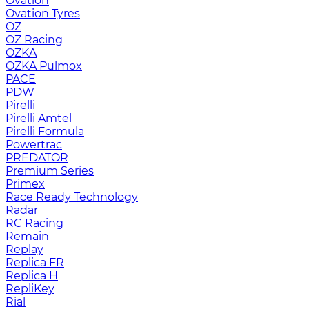
Ovation
Ovation Tyres
OZ
OZ Racing
OZKA
OZKA Pulmox
PACE
PDW
Pirelli
Pirelli Amtel
Pirelli Formula
Powertrac
PREDATOR
Premium Series
Primex
Race Ready Technology
Radar
RC Racing
Remain
Replay
Replica FR
Replica H
RepliKey
Rial