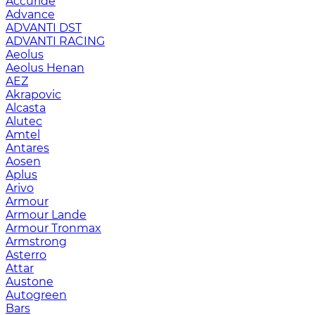
Accuride
Advance
ADVANTI DST
ADVANTI RACING
Aeolus
Aeolus Henan
AEZ
Akrapovic
Alcasta
Alutec
Amtel
Antares
Aosen
Aplus
Arivo
Armour
Armour Lande
Armour Tronmax
Armstrong
Asterro
Attar
Austone
Autogreen
Bars