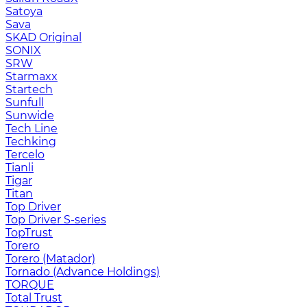
Satoya
Sava
SKAD Original
SONIX
SRW
Starmaxx
Startech
Sunfull
Sunwide
Tech Line
Techking
Tercelo
Tianli
Tigar
Titan
Top Driver
Top Driver S-series
TopTrust
Torero
Torero (Matador)
Tornado (Advance Holdings)
TORQUE
Total Trust