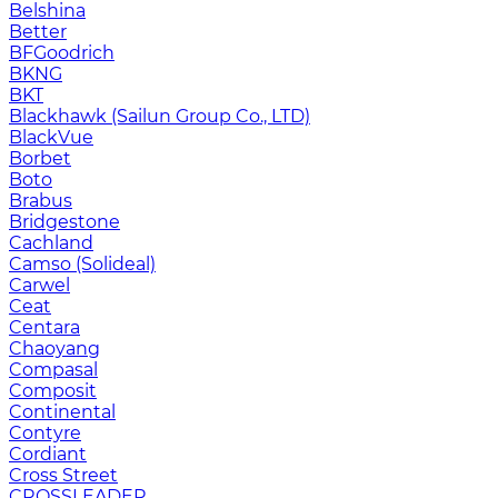
Belshina
Better
BFGoodrich
BKNG
BKT
Blackhawk (Sailun Group Co., LTD)
BlackVue
Borbet
Boto
Brabus
Bridgestone
Cachland
Camso (Solideal)
Carwel
Ceat
Centara
Chaoyang
Compasal
Composit
Continental
Contyre
Cordiant
Cross Street
CROSSLEADER