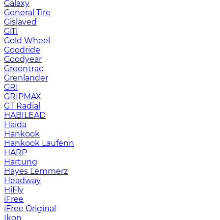
Galaxy
General Tire
Gislaved
GiTi
Gold Wheel
Goodride
Goodyear
Greentrac
Grenlander
GRI
GRIPMAX
GT Radial
HABILEAD
Haida
Hankook
Hankook Laufenn
HARP
Hartung
Hayes Lemmerz
Headway
HiFly
iFree
iFree Original
Ikon