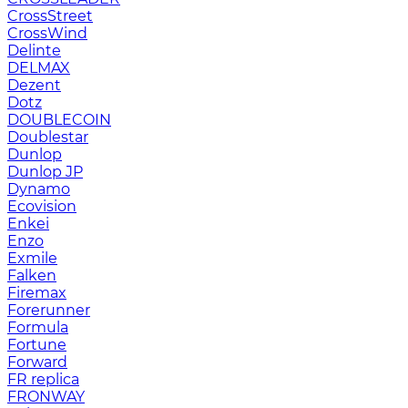
CrossStreet
CrossWind
Delinte
DELMAX
Dezent
Dotz
DOUBLECOIN
Doublestar
Dunlop
Dunlop JP
Dynamo
Ecovision
Enkei
Enzo
Exmile
Falken
Firemax
Forerunner
Formula
Fortune
Forward
FR replica
FRONWAY