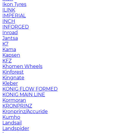
Ikon Tyres
ILINK
IMPERIAL
INCH
INFORGED
Inroad
Jantsa
K7
Kama
Kapsen
KFZ
Khomen Wheels
Kinforest
Kingnate
Kleber
KONIG FLOW FORMED
KONIG MAIN LINE
Kormoran
KRONPRINZ
Kronprinz/Accuride
Kumho
Landsail
Landspider