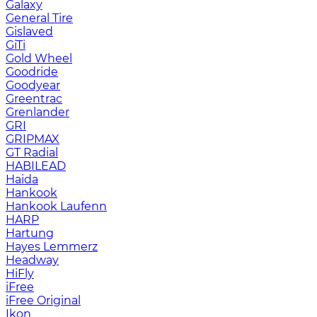
Galaxy
General Tire
Gislaved
GiTi
Gold Wheel
Goodride
Goodyear
Greentrac
Grenlander
GRI
GRIPMAX
GT Radial
HABILEAD
Haida
Hankook
Hankook Laufenn
HARP
Hartung
Hayes Lemmerz
Headway
HiFly
iFree
iFree Original
Ikon