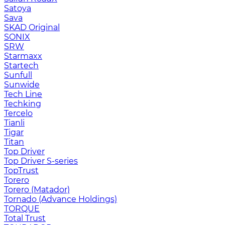
Satoya
Sava
SKAD Original
SONIX
SRW
Starmaxx
Startech
Sunfull
Sunwide
Tech Line
Techking
Tercelo
Tianli
Tigar
Titan
Top Driver
Top Driver S-series
TopTrust
Torero
Torero (Matador)
Tornado (Advance Holdings)
TORQUE
Total Trust