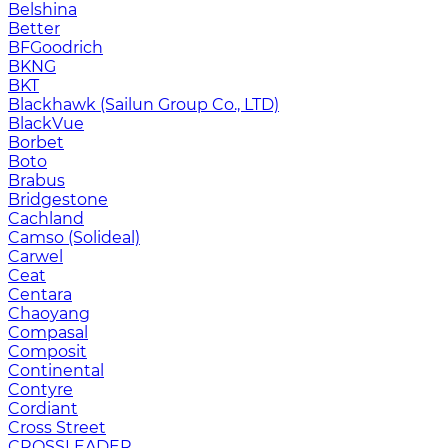
Belshina
Better
BFGoodrich
BKNG
BKT
Blackhawk (Sailun Group Co., LTD)
BlackVue
Borbet
Boto
Brabus
Bridgestone
Cachland
Camso (Solideal)
Carwel
Ceat
Centara
Chaoyang
Compasal
Composit
Continental
Contyre
Cordiant
Cross Street
CROSSLEADER