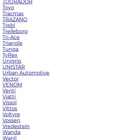
TOURADOR
Toyo
Tracmax
TRAZANO
Trebl
Trelleborg
Tri-Ace
Triangle
Tunga
TyRex
Unigrip
UNISTAR
Urban Automotive
Vector
VENOM
Venti
Viatti
Vissol
Vittos
Voltyre
Vossen
Vredestein
Wanda
Wanli