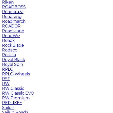
Riken
ROADBOSS
Roadcruza
Roadking
Roadmarch
ROADOR
Roadstone
RoadWiz
Roadx
RockBlade
Rodaco
Rotalla
Royal Black
Royal Spin
RPLC
RPLC-Wheels
RST
RW
RW Classic
RW Classic EVO
RW Premium
RЕPLIKEY
Sailun
Sailun RoadX