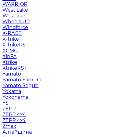
WARRIOR
West Lake
Westlake
Wheels UP
Windforce
X-RACE
X-trike
X-trikeRST
XCMG
XinFA
Xtrike
XtrikeRST
Yamato
Yamato Samurai
Yamato Segun
Yokatta
Yokohama
YST
ZEPP
ZEPP 4x4
ZEPP 4х4
Zmax
Алтайшина