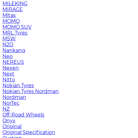
MILEKING
MIRAGE
Mitas
MOMO
MOMO SUV
MRL Tyres
MSW
N2O
Nankang
Neo
NEREUS
Nexen
Next
Nitto
Nokian Tyres
Nokian Tyres Nordman
Nordman
NorTec
NZ
Off-Road Wheels
Onyx
Original
Original Specification