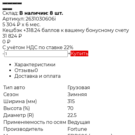
Склад:
В наличии: 8 шт.
Артикул:
2631030606i
5 304
₽
x 6 мес.
Кешбэк
+318.24
баллов к вашему бонусному счету
31 824
₽
0
₽
С учётом НДС по ставке 22%
-
+
Купить
Характеристики
Отзывы
0
Доставка и оплата
Тип авто
Грузовая
Сезон
Зимняя
Ширина (мм)
315
Высота (%)
70
Диаметр (R)
22.5
Применяемость по осям
Ведущая
Производитель
Fortune