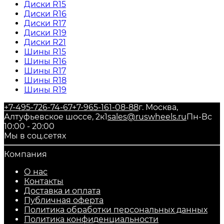
Диски R15
Диски R16
Диски R17
Диски R19
Диски R21
Шины R15
Шины R16
Шины R17
Шины R18
Шины R19
+7-495-726-74-67
+7-965-161-08-88
г. Москва,
Алтуфьевское шоссе, 2к1
sales@ruswheels.ru
Пн-Вс
10:00 - 20:00
Мы в соц.сетях
Компания
О нас
Контакты
Доставка и оплата
Публичная оферта
Политика обработки персональных данных
​Политика конфиденциальности