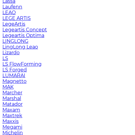
Lassa
Laufenn
LEAO
LEGE ARTIS
LegeArtis
Legeartis Concept
Legeartis Optima
LINGLONG
LingLong Leao
Lizardo
LS
LS FlowForming
LS Forged
LUMARAI
Magnetto
MAK
Marcher
Marshal
Matador
Maxam
Maxtrek
Maxxis
Megami
Michelin