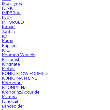
Ikon Tyres
ILINK
IMPERIAL
INCH
INFORGED
Inroad
Jantsa
K7
Kama
Kapsen
KFZ
Khomen Wheels
Kinforest
Kingnate
Kleber
KONIG FLOW FORMED
KONIG MAIN LINE
Kormoran
KRONPRINZ
Kronprinz/Accuride
Kumho
Landsail
Landspider