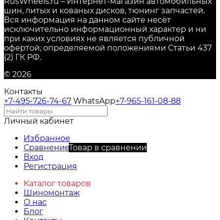
RusWheels.ru – Интернет-магазин автомобильных
шин, литых и кованых дисков, тюнинг запчастей.
Вся информация на данном сайте несёт
исключительно информационный характер и ни
при каких условиях не является публичной
офертой, определяемой положениями Статьи 437
(2) ГК РФ.
© 2026
Контакты
+7-495-726-74-67
WhatsApp
+7-965-161-08-88
Личный кабинет
Избранное
Сравнение
Товар в сравнении
Вход
Регистрация
Каталог товаров
Шиномонтаж
О нас
Блог