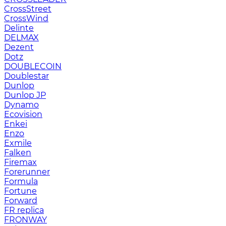
CrossStreet
CrossWind
Delinte
DELMAX
Dezent
Dotz
DOUBLECOIN
Doublestar
Dunlop
Dunlop JP
Dynamo
Ecovision
Enkei
Enzo
Exmile
Falken
Firemax
Forerunner
Formula
Fortune
Forward
FR replica
FRONWAY