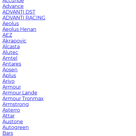
Accuride
Advance
ADVANTI DST
ADVANTI RACING
Aeolus
Aeolus Henan
AEZ
Akrapovic
Alcasta
Alutec
Amtel
Antares
Aosen
Aplus
Arivo
Armour
Armour Lande
Armour Tronmax
Armstrong
Asterro
Attar
Austone
Autogreen
Bars