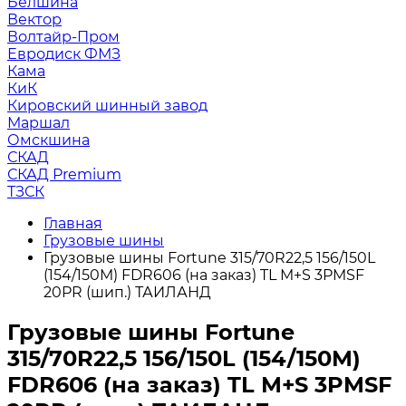
Белшина
Вектор
Волтайр-Пром
Евродиск ФМЗ
Кама
КиК
Кировский шинный завод
Маршал
Омскшина
СКАД
СКАД Premium
ТЗСК
Главная
Грузовые шины
Грузовые шины Fortune 315/70R22,5 156/150L
(154/150M) FDR606 (на заказ) TL M+S 3PMSF
20PR (шип.) ТАИЛАНД
Грузовые шины Fortune
315/70R22,5 156/150L (154/150M)
FDR606 (на заказ) TL M+S 3PMSF