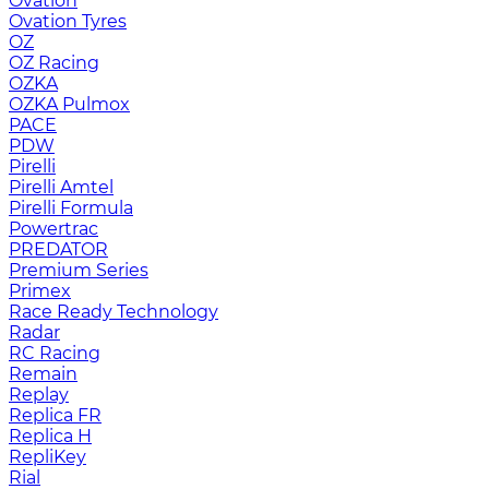
Ovation
Ovation Tyres
OZ
OZ Racing
OZKA
OZKA Pulmox
PACE
PDW
Pirelli
Pirelli Amtel
Pirelli Formula
Powertrac
PREDATOR
Premium Series
Primex
Race Ready Technology
Radar
RC Racing
Remain
Replay
Replica FR
Replica H
RepliKey
Rial